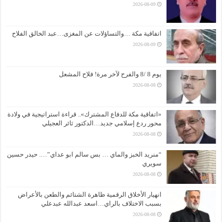
2026-08-09
اتفاقية مكة …والتساؤلات عن المغزى…عبد الخالق الفلاح
2026-08-09
يوم 8 /8 والفرح لآخر مرة! فلاح المشعل
2026-08-08
«اتفاقية مكة للدفاع المشترك».. قراءة استراتيجية في ولادة
محور ردع إسلامي جديد…الدكتور ثائر العجيلي
2026-08-08
“منريد الخبز والماي … بس سالم ابو عداي”…. حيدر حسين
سويري
2026-08-08
انهيار الأخلاق الرقمية ظاهرة الشتائم والطعن بالأعراض
بسبب الاختلاف بالراي…اسعد عبدالله عبدعلي
2026-08-08