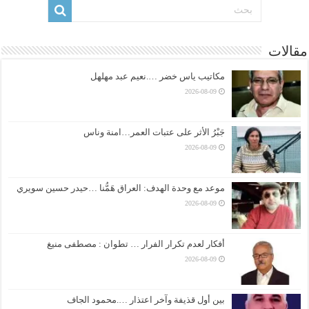
مقالات
مكاتيب ياس خضر ….نعيم عبد مهلهل
2026-08-09
جَبْرُ الأثر على عتبات العمر…امنة وناس
2026-08-09
موعد مع وحدة الهدف: العراق هَمُّنا …حيدر حسين سويري
2026-08-09
أفكار لعدم تكرار الفرار … تطوان : مصطفى منيغ
2026-08-09
بين أول قذيفة وآخر اعتذار ….محمود الجاف