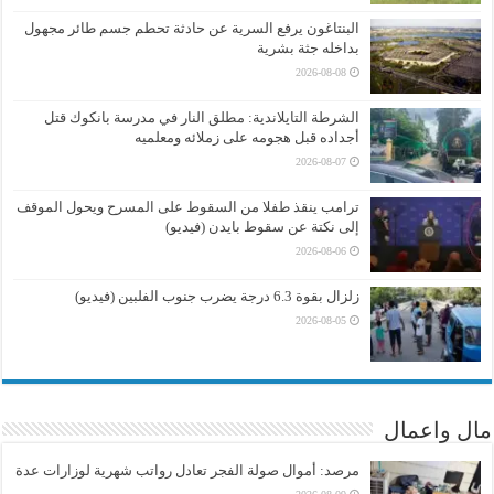
البنتاغون يرفع السرية عن حادثة تحطم جسم طائر مجهول
بداخله جثة بشرية
2026-08-08
الشرطة التايلاندية: مطلق النار في مدرسة بانكوك قتل
أجداده قبل هجومه على زملائه ومعلميه
2026-08-07
ترامب ينقذ طفلا من السقوط على المسرح ويحول الموقف
إلى نكتة عن سقوط بايدن (فيديو)
2026-08-06
زلزال بقوة 6.3 درجة يضرب جنوب الفلبين (فيديو)
2026-08-05
مال واعمال
مرصد: أموال صولة الفجر تعادل رواتب شهرية لوزارات عدة