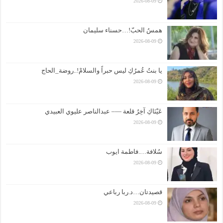
2026-08-09
همسُ الحبّ!…حسناء سليمان
2026-08-09
يا بنتُ عُمرُكِ ليس حبراً والسلامْ!..روضة_الحاج
2026-08-09
عَيْنَاكِ آخِرُ قلعة —– عبدالناصر عليوي العبيدي
2026-08-09
سُلافة….فاطمة ايوب
2026-08-09
قصيدتان…د.ربا رباعي
2026-08-09