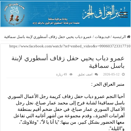
الرئيسية
/
فيديوهات
/
عمرو دياب يحيي حفل زفاف أسطوري لإبنة باسل سماقية
https://www.facebook.com/watch/?ref=embed_video&v=990603723317710
عمرو دياب يحيي حفل زفاف أسطوري لإبنة
باسل سماقية
2026-05-12
اضف تعليق
49 زيارة
منبر العراق الحر :
أحيا النجم عمرو دياب حفل زفاف كريمة رجل الأعمال السوري
باسل سماقيةا لشابة فرح إلى محمد عمار صباغ، نجل رجل
الأعمال السوري عمار صباغ، في حفل ضخم أقيم بمنطقة
أهرامات الجيزة.، وقدم مجموعة من أشهر أغانيه التي تفاعل
معها الحضور بشكل كبير، من بينها: “يا أنا يا لأ”، “وغلاوتك”،
و”الليلة”.