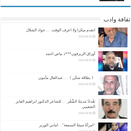
ثقافة وادب
اتقدم مبكرا ولا اعرف الوقت …..جواد الشلال
2026-08-09
أوراق الزيزفون***ذ بياض احمد
2026-08-09
《 بطاقَة سَكَن 》….عبدالعال مأمون
2026-08-09
بَغْدادُ مَدينَةُ الشِّعْر …. للشاعر الدكتور ابراهيم الفايز .
الشعيبي
2026-08-09
“امرأةٌ سيئةُ السمعة”…اماني الوزير