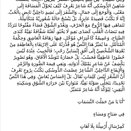
شَاهِينُ الدُّوسْكِي أَنَّهُ شَاعِرٌ يَعْرِفُ كَيْفَ يُحَوِّلُ الْمَسَافَةَ إِلَى
مَعْنًى، وَالْوَجَعَ إِلَى جَمَالٍ، وَالسَّفَرَ إِلَى نَشِيدٍ دَاخِلِيٍّ نَابِضٍ بِالْحُبِّ.
إِنَّهُ لَا يَكْتُبُ قَصِيدَةً عَابِرَةً، بَلْ يَنْسُجُ حَالَةً شُعُورِيَّةً مُتَكَامِلَةً،
تَتَمَاهَى فِيهَا الرُّوحُ مَعَ الْحَرْفِ، وَيَغْدُو الشَّوْقُ فَضَاءً مَفْتُوحًا تَتَرَدَّدُ
فِيهِ نَبَضَاتُ الْقَلْبِ كَصَدًى بَعِيدٍ لَا يَخْبُو. لُغَتُهُ شَفَّافَةٌ نَقِيَّةٌ كَنَدَى
الصَّبَاحِ، وَعَمِيقَةٌ كَاعْتِرَافٍ مُؤَجَّلٍ، فِيهَا رَهَافَةُ الْعَاشِقِ وَحِكْمَةُ
الْمُتَأَمِّلِ. مَا يُمَيِّزُ هَذَا النَّصَّ هُوَ قُدْرَتُهُ عَلَى الِارْتِقَاءِ بِالْعَاطِفَةِ مِنْ
بُعْدِهَا الشَّخْصِيِّ إِلَى أُفُقٍ إِنْسَانِيٍّ رَحْبٍ؛ فَالْحَبِيبُ عِنْدَهُ لَيْسَ
حُضُورًا عَاطِفِيًّا فَحَسْبُ، بَلْ حَضَارَةٌ تَتَوَسَّدُ الْآفَاقَ، وَهُوَ تَصْوِيرٌ
يَكْشِفُ عَنْ شَاعِرٍ يَمْتَلِكُ أَدَوَاتِهِ، وَيَعِي قِيمَةَ الصُّورَةِ وَالرَّمْزِ
وَالْإِيقَاعِ الدَّاخِلِيِّ. الشَّاعِرُ عِصْمَتُ الدُّوسْكِي يَكْتُبُ بِرُوحٍ تَعْرِفُ
أَنَّ الشِّعْرَ لَيْسَ كَلِمَاتٍ تُقَالُ، بَلْ إِحْسَاسٌ يُعَاشُ. وَفِي هَذَا النَّصِّ
تَحْدِيدًا، يَتَجَلَّى صَوْتُهُ نَقِيًّا، مُتَوَازِنًا بَيْنَ حَرَارَةِ الشَّوْقِ وَسَكِينَةِ
الْيَقِينِ؛ لِيُؤَكِّدَ أَنَّهُ شَاعِرٌ مُتَمَيِّزٌ.
“أَنَا يَا مَنْ حَمَلْتَ النَّسَمَاتِ
فِي صَبَاحٍ وَمَسَاءٍ
كَمِرْسَالٍ أُرْسِلُهُ بِلَا آهَاتٍ