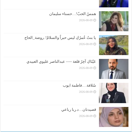
همسُ الحبّ!…حسناء سليمان
2026-08-09
يا بنتُ عُمرُكِ ليس حبراً والسلامْ!..روضة_الحاج
2026-08-09
عَيْنَاكِ آخِرُ قلعة —– عبدالناصر عليوي العبيدي
2026-08-09
سُلافة….فاطمة ايوب
2026-08-09
قصيدتان…د.ربا رباعي
2026-08-09