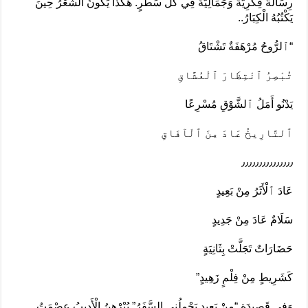
رِسَالَةً فِكْرِيَّةً وَجَمَالِيَّةً فِي كُلِّ سَطْرٍ. هَكَذَا يَكُونُ الشِّعْرُ حِينَ
يَكْتُبُهُ الْكِبَارُ..
“ٱلرُّوحُ مُرْهَفَةٌ تَشْتَاقُ
تُبْصِرُ ٱنْتِظَارَ ٱلْعُشَّاقِ
يَدْنُو أَمَلُ ٱلشَّوْقِ مُسْرِعًا
ٱلتَّارِيخُ عَادَ مِنَ ٱلْآفَاقِ
٫٫٫٫٫٫٫٫٫٫٫٫٫٫٫
عَادَ ٱلْأَثَرُ مِنْ بَعِيدٍ
سَلَامٌ عَادَ مِنْ جَدِيدٍ
حَضَارَاتٌ تَجَلَّتْ بِثَانِيَةٍ
كَشَرِيطٍ مِنْ فِلْمٍ زَهِيدٍ”
وَفِي قَصِيدَةِ “مِنْ بَعِيدٍ يَحْمِلُنِي السَّفَرُ” يُبْرْهِنُ الْأَدِيبُ عِصْمَتُ