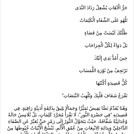
حَرُّ الْآهَاتِ يُشْعِلُ رَذَاذَ النَّدَى
تَلْهُو عَلَى الشِّفَاهِ الْكَلِمَاتُ
طَلَّتُكَ لَيْسَتْ مِنْ فَضَاءٍ
بَلْ دَوَاءٌ لِكُلِّ الْجِرَاحَاتِ
حِينَ أَمُدُّ يَدِي إِلَيْكَ
تَرْتَجِفُ مِنْ ثَوْرَةِ اللَّمَسَاتِ
كُلُّ قَصِيدَةٍ أَكْتُبُهَا
تَقْرَعُ شَغَافَ قَلْبِكَ وَتُلْهِبُ النَّبَضَاتِ”
وَهُنَا يُقَدِّمُ نَصًّا يَفِيضُ تَمَيُّزًا وَجَمَالًا يَلِيقُ بِذَائِقَةٍ أَدَبِيَّةٍ رَاقِيَةٍ. فِي
قَصِيدَتِهِ “فِي حَضْرَةِ النُّورِ”، لَا نَقْرَأُ مُجَرَّدَ كَلِمَاتٍ، بَلْ نُلَامِسُ حَالَةً
وُجْدَانِيَّةً شَفَّافَةً، حَيْثُ يَتَحَوَّلُ النُّورُ إِلَى رَمْزٍ حَيٍّ يُعَبِّرُ عَنِ الصَّفَاءِ
الدَّاخِلِيِّ وَبِدَايَةِ الِانْبِعَاثِ مِنْ عُمْقِ الْأَلَمِ. تَنْسُجُ الْأَبْيَاتُ خُيُوطَهَا مِنْ