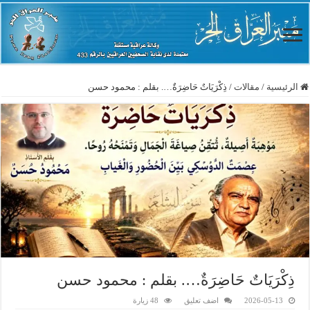
الرئيسية
/
مقالات
/
ذِكْرَيَاتٌ حَاضِرَةٌ…. بقلم : محمود حسن
ذِكْرَيَاتٌ حَاضِرَةٌ…. بقلم : محمود حسن
2026-05-13
اضف تعليق
48 زيارة