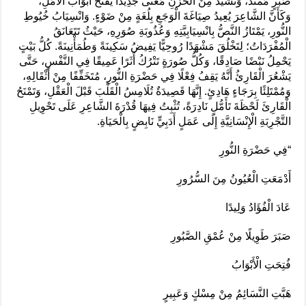
صَبْرٍ مُمتَدٍّ، وَتُشَيِّدُ مِنَ الْحُزْنِ مَعْنًى جَدِيدًا يَفْتَحُ أَبْوَابَ الْأَمَلِ،
وَكَأَنَّ الشَّاعِرَ يُعِيدُ صِيَاغَةَ الْوَجَعِ بِلُغَةٍ مِنْ ضَوْءٍ. وَانْسِيَابُ خُيُوطِ
النُّورِ، يَمْتَازُ النَّصُّ بِانْسِيَابِيَّتِهِ وَعُذُوبَةِ صُوَرِهِ، حَيْثُ تَتَعَانَقُ
الْمُفْرَدَاتُ؛ لِتَخْلُقَ مَشْهَدًا رُوحِيًّا يَفِيضُ سَكِينَةً وَطُمَأْنِينَةً. كُلُّ بَيْتٍ
يَحْمِلُ نَبْضًا صَادِقًا، وَكُلُّ صُورَةٍ تَتْرُكُ أَثَرًا عَمِيقًا فِي النَّفْسِ، حَتَّى
يَشْعُرَ الْقَارِئُ أَنَّهُ يَقِفُ فِعْلًا فِي حَضْرَةِ النُّورِ، مُتَخَفِّفًا مِنْ أَثْقَالِهِ،
وَمُمْتَلِئًا بِرَجَاءٍ هَادِئٍ. إِنَّهَا قَصِيدَةٌ تُلَامِسُ الْقَلْبَ قَبْلَ الْعَقْلِ، وَتَمْنَحُ
الْقَارِئَ لَحْظَةَ تَأَمُّلٍ نَادِرَةً، تُثْبِتُ فِيهَا قُدْرَةَ الشَّاعِرِ عَلَى تَحْوِيلِ
التَّجْرِبَةِ الْإِنْسَانِيَّةِ إِلَى عَمَلٍ أَدَبِيٍّ نَابِضٍ بِالْحَيَاةِ.
“فِي حَضْرَةِ النُّورِ
أَدْمَعَتِ الْعُيُونُ مِنَ السُّرُورِ
عَادَ الْفُؤَادُ وَلِيدًا
صَبَرَ طَوِيلًا مِنْ عُمْقِ الصَّبُورِ
فُتِحَتِ الْأَبْوَابُ
هَبَّتِ النَّسَائِمُ مِنْ مِسْكٍ وَعَبِيرٍ