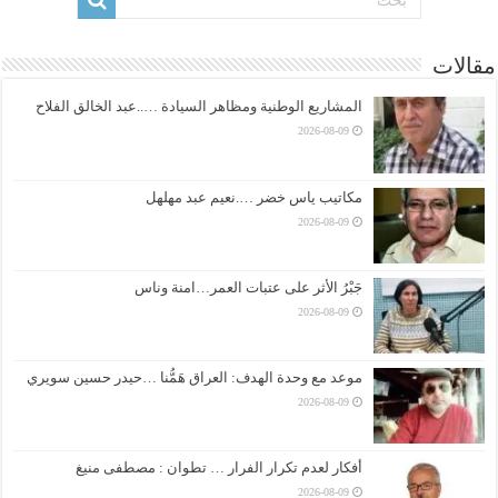
مقالات
المشاريع الوطنية ومظاهر السيادة …..عبد الخالق الفلاح
2026-08-09
مكاتيب ياس خضر ….نعيم عبد مهلهل
2026-08-09
جَبْرُ الأثر على عتبات العمر…امنة وناس
2026-08-09
موعد مع وحدة الهدف: العراق هَمُّنا …حيدر حسين سويري
2026-08-09
أفكار لعدم تكرار الفرار … تطوان : مصطفى منيغ
2026-08-09