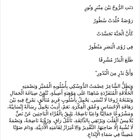
دَنَتِ الرُّوحُ بَيْنَ مِنْبَرٍ وَنُورٍ
رَوْضَةٌ خُلِّدَتْ سُطُورٌ
كَأَنَّ الْجَنَّةَ تَجَسَّدَتْ
فِي رُؤَى الْبَصَرِ مَنْظُورٌ
طَلَعَ الْبَدْرُ مُشْرِقًا
وَأَيُّ بَدْرٍ مِنَ الْبُدُورِ”
وَيَظَلُّ الشَّاعِرُ عِصْمَتُ الدُّوسْكِي بِأُسْلُوبِهِ الْمُمَيَّزِ وَبَصْمَتِهِ
الْخَلَّاقَةِ الْمُتَفَرِّدَةِ شَاهِدًا عَلَى مَوْهِبَةٍ أَصِيلَةٍ، تُتْقِنُ صِيَاغَةَ الْجَمَالِ
وَتَمْنَحُهُ رُوحًا لَا تُنْسَى. يَحْمِلُ بِأُسْلُوبٍ فَرِيدٍ مُتَأَلِّقٍ، يَمْزِجُ فِيهِ بَيْنَ
رَهَافَةِ الْإِحْسَاسِ وَعُمْقِ الْفِكْرَةِ. نَعَمْ، أَدِيبٌ يَحْمِلُ رِسَالَةً إِنْسَانِيَّةً،
وَمَشْرُوعًا جَمَالِيًّا وَاعِيًا نَاضِجًا، يَلِيقُ بِالْقُرَّاءِ الْبَاحِثِينَ عَنْ نَصٍّ
يُلَامِسُ الْقَلْبَ وَيَرْتَقِي بِالذَّائِقَةِ، تَأَمُّلٌ رَاقٍ، وَرُؤْيَةٌ نَاضِجَةٌ، وَبَصْمَةٌ
لَا تُشْبِهُ إِلَّا صَاحِبَهَا. التَّقْدِيرُ وَالِاعْتِزَازُ لِقَامَتِهِ الْأَدَبِيَّةِ، وَدَامَ صَوْتًا
مُضِيئًا فِي سَمَاءِ الْإِبْدَاعِ.