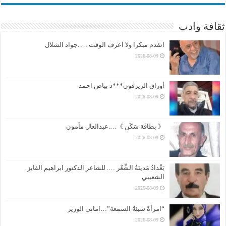
ثقافة وادب
اتقدم مبكرا ولا اعرف الوقت …..جواد الشلال
2026-08-09
أوراق الزيزفون***ذ بياض احمد
2026-08-09
《 بطاقَة سَكَن 》….عبدالعال مأمون
2026-08-09
بَغْدادُ مَدينَةُ الشِّعْر …. للشاعر الدكتور ابراهيم الفايز .
الشعيبي
2026-08-09
“امرأةٌ سيئةُ السمعة”…اماني الوزير
2026-08-09