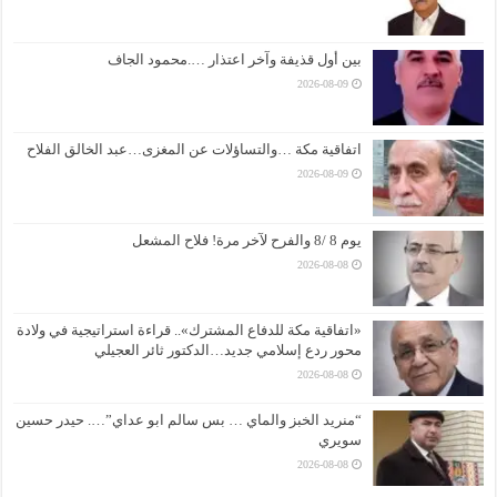
بين أول قذيفة وآخر اعتذار ….محمود الجاف
2026-08-09
اتفاقية مكة …والتساؤلات عن المغزى…عبد الخالق الفلاح
2026-08-09
يوم 8 /8 والفرح لآخر مرة! فلاح المشعل
2026-08-08
«اتفاقية مكة للدفاع المشترك».. قراءة استراتيجية في ولادة
محور ردع إسلامي جديد…الدكتور ثائر العجيلي
2026-08-08
“منريد الخبز والماي … بس سالم ابو عداي”…. حيدر حسين
سويري
2026-08-08