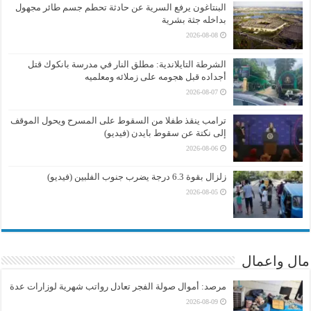
البنتاغون يرفع السرية عن حادثة تحطم جسم طائر مجهول
بداخله جثة بشرية
2026-08-08
الشرطة التايلاندية: مطلق النار في مدرسة بانكوك قتل
أجداده قبل هجومه على زملائه ومعلميه
2026-08-07
ترامب ينقذ طفلا من السقوط على المسرح ويحول الموقف
إلى نكتة عن سقوط بايدن (فيديو)
2026-08-06
زلزال بقوة 6.3 درجة يضرب جنوب الفلبين (فيديو)
2026-08-05
مال واعمال
مرصد: أموال صولة الفجر تعادل رواتب شهرية لوزارات عدة
2026-08-09