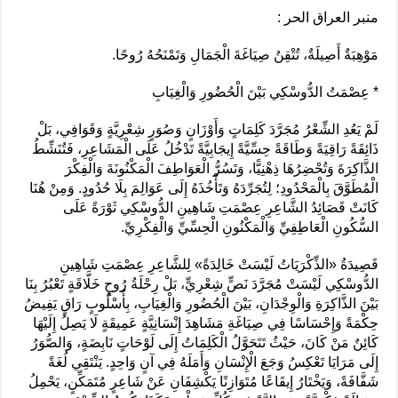
منبر العراق الحر :
مَوْهِبَةٌ أَصِيلَةٌ، تُتْقِنُ صِيَاغَةَ الْجَمَالِ وَتَمْنَحُهُ رُوحًا.
* عِصْمَتُ الدُّوسْكِي بَيْنَ الْحُضُورِ وَالْغِيَابِ
لَمْ يَعُدِ الشِّعْرُ مُجَرَّدَ كَلِمَاتٍ وَأَوْزَانٍ وَصُوَرٍ شِعْرِيَّةٍ وَقَوَافِي، بَلْ
ذَائِقَةً رَاقِيَةً وَطَاقَةً حِسِّيَّةً إِيجَابِيَّةً تَدْخُلُ عَلَى الْمَشَاعِرِ، فَتُنَشِّطُ
الذَّاكِرَةَ وَتُحْضِرُهَا ذِهْنِيًّا، وَتَسُرُّ الْعَوَاطِفَ الْمَكْنُونَةَ وَالْفِكْرَ
الْمُطَوَّقَ بِالْمَحْدُودِ؛ لِتُجَرِّدَهُ وَتَأْخُذَهُ إِلَى عَوَالِمَ بِلَا حُدُودٍ. وَمِنْ هُنَا
كَانَتْ قَصَائِدُ الشَّاعِرِ عِصْمَتِ شَاهِينِ الدُّوسْكِي ثَوْرَةً عَلَى
السُّكُونِ الْعَاطِفِيِّ وَالْمَكْنُونِ الْحِسِّيِّ وَالْفِكْرِيِّ.
قَصِيدَةُ «الذِّكْرَيَاتُ لَيْسَتْ خَالِدَةً» لِلشَّاعِرِ عِصْمَتِ شَاهِينِ
الدُّوسْكِي لَيْسَتْ مُجَرَّدَ نَصٍّ شِعْرِيٍّ، بَلْ رِحْلَةُ رُوحٍ خَلَّاقَةٍ تَعْبُرُ بِنَا
بَيْنَ الذَّاكِرَةِ وَالْوِجْدَانِ، بَيْنَ الْحُضُورِ وَالْغِيَابِ، بِأُسْلُوبٍ رَاقٍ يَفِيضُ
حِكْمَةً وَإِحْسَاسًا فِي صِيَاغَةِ مَشَاهِدَ إِنْسَانِيَّةٍ عَمِيقَةٍ لَا يَصِلُ إِلَيْهَا
كَائِنٌ مَنْ كَانَ، حَيْثُ تَتَحَوَّلُ الْكَلِمَاتُ إِلَى لَوْحَاتٍ نَابِضَةٍ، وَالصُّوَرُ
إِلَى مَرَايَا تَعْكِسُ وَجَعَ الْإِنْسَانِ وَأَمَلَهُ فِي آنٍ وَاحِدٍ. يَنْتَقِي لُغَةً
شَفَّافَةً، وَيَخْتَارُ إِيقَاعًا مُتَوَازِنًا يَكْشِفَانِ عَنْ شَاعِرٍ مُتَمَكِّنٍ، يَحْمِلُ