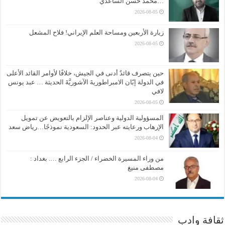
…محمد حسن الساعدي
2026-08-05
زيارة الأربعين ومساحة العلم الإيراني! فلاح المشعل
2026-08-05
حين يتصرف قائدٌ أدنى في الجيش، خلافًا لأوامر القائد الأعلى
في الدولة إبّان الامبراطوريةَ الآشوريَّةَ الحديثة … عبد يونس
لافي
2026-08-05
المسؤولية الدولية وعناصر الإلزام بالتعويض عن تمويل
الإرهاب ورعايته عبر الحدود: السعودية نموذجًا…رياض سعد
2026-08-04
من وراء المسيرة الخضراء / الجزء الرابع …. بغداد :
مصطفى منيغ
2026-08-04
ثقافة وادب