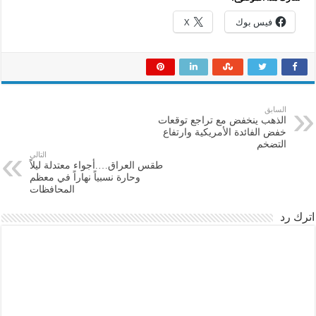
فيس بوك
X
السابق
الذهب ينخفض مع تراجع توقعات
خفض الفائدة الأمريكية وارتفاع
التضخم
التالي
طقس العراق….أجواء معتدلة ليلاً
وحارة نسبياً نهاراً في معظم
المحافظات
اترك رد