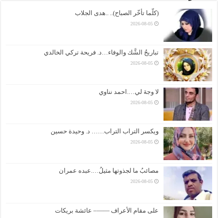
(كلّما تأخّر الصباح).. ..هدى الجلاب
2026-08-05
تباريحُ الشَّك والوفاء…د. فريحة تركي الخالدي
2026-08-05
لا وجهَ لي….احمد نناوي
2026-08-05
ويكسر التراب التراب…… د. وحيدة حسين
2026-08-05
مصائبُ ما لجذوتها مثيلُ….عبده عمران
2026-08-05
على مقام الأعراف ——– عائشة بريكات