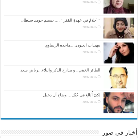
2026-08-05
” أحلامٌ في عهدةِ القَفر ” …. تسنيم حومد سلطان
2026-08-05
تنهيدات العيون…..ماجده الريماوي
2026-08-05
الطائر الخفي .. و مدارج الذكر والبلاء…رياض سعد
2026-08-05
لكَيْ أُبَالِغَ فِي حُبِّكِ… وضاح آل دخيل
2026-08-05
أخبار في صور