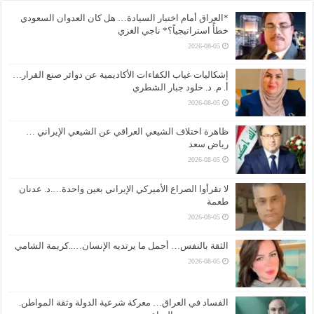
*العراق أمام اختبار السيادة… هل كان العدوان السعودي
خطأً استراتيجياً؟* ناجي الغزي
2026-08-05
إشكاليات غياب الكفاءات الأكاديمية عن دوائر صنع القرار…
أ. م. د. خلود جبار الشطري
2026-08-05
ظاهرة اختلاف الشيعي العراقي عن الشيعي الإيراني …
رياض سعد
2026-08-05
لا تقرأوا الصراع الأميركي الإيراني بعين واحدة….د. عدنان
طعمة
2026-08-05
الثقة بالنفس… أجمل ما يرتديه الإنسان…..كريمة الشامي
2026-08-05
الفساد في العراق… معركة شرعية الدولة وثقة المواطن.