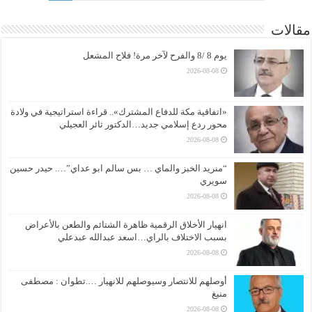
مقالات
يوم 8 /8 والفرح لآخر مرة! فلاح المشعل
2026-08-08
«اتفاقية مكة للدفاع المشترك».. قراءة استراتيجية في ولادة
محور ردع إسلامي جديد…الدكتور ثائر العجيلي
2026-08-08
“منريد الخبز والماي … بس سالم ابو عداي”…. حيدر حسين
سويري
2026-08-08
انهيار الأخلاق الرقمية ظاهرة الشتائم والطعن بالأعراض
بسبب الاختلاف بالراي…اسعد عبدالله عبدعلي
2026-08-08
أوصلهم للانتصار وسيوصلهم للانهيار ….تطوان : مصطفى
منيغ
2026-08-08