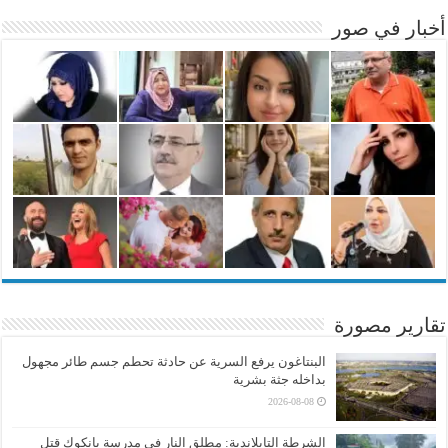
أخبار في صور
تقارير مصورة
البنتاغون يرفع السرية عن حادثة تحطم جسم طائر مجهول
بداخله جثة بشرية
2026-08-08
الشرطة التايلاندية: مطلق النار في مدرسة بانكوك قتل