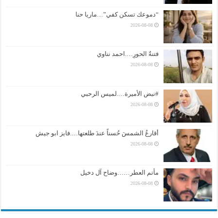
“دموعك تسكن كفي”…ماريا حنا
2026-08-08
فتنةُ الحورِ….احمد نناوي
2026-08-08
#نبض الأميرة….لميس الرحبي
2026-08-08
أقارعُ الشمسَ حُسناً عندَ طلعتها….فايز ابو جيش
2026-08-08
مأتم العطر……وضاح آل دخيل
2026-08-08