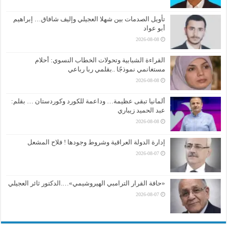
تأويل الصدمات بين شهلا العجيلي وإليف شافاق… إبراهيم
أبو عواد
2026-08-08
القراءة الشبابية وتحولات الخطاب النسوي: أحلام
مستغانمي نموذجًا ..بقلمي ربا رباعي
2026-08-08
ألمانيا تبقى عظيمة… وداعمة للكورد وكوردستان … بقلم:
عبد الحميد زيباري
2026-08-08
إدارة الدولة العراقية وشروط وجودها ! فلاح المشعل
2026-08-07
«حافة القرار الترامبي الهيروشيمي»….الدكتور ثائر العجيلي
2026-08-07