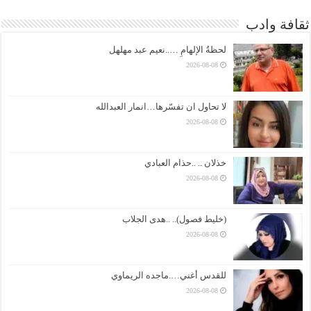
ثقافة وادب
لحظةُ الإلهامِ …..نعيم عبد مهلهل
2026-08-08
لا تحاول ان تفسّرها…انمار العبدالله
2026-08-08
خذلان .. ..حذام العبادي
2026-08-08
(خليط فصول).. ..هدى الجلاب
2026-08-08
للقدس أغني….ماجده الريماوي
2026-08-08