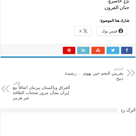
نَرْدٍ خاسرةٍ.
حنان الفرون
شارك هذا الموضوع:
فيس بوك
X
السابق
يغريني النجم حين يهوى…..رشيدة
دبيح
التالي
العراق وباكستان يبرمان اتفاقاً مع
إيران بشأن مرور شحنات الطاقة
عبر هرمز
اترك رد