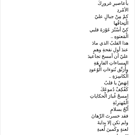
بأعاصيرِ غرورِكَ
الأمْردِ
كمْ مِنْ جبالٍ عليّ
الْتِحافُها
كيَْ أسْتُرَ عَوْرَةَ قلبي
الْمَعتوهِ ..
هذا القلبُ الذي مادَ
عندَ أولِ نفحةِ وهمٍ
عليّ أن أمسحَ تجاعيدَ
المساءاتِ الفارِهَةِ
وأُرَتِّق نُتوءاتِ الْوُعودِ
الْكاسِرَةِ ..
اِنهَضْ يا قلبُ
كَفْكِفْ دُموعَكَ
اِمسحْ غُبارَ الْحكاياتِ
الْمُهترِئَةِ
اُنْجُ بسلامٍ
فقد خسرتَ الرِّهانَ
ولم تكن إلا بِدايةَ
لعنةٍ وكَمينَ لُعبةِ