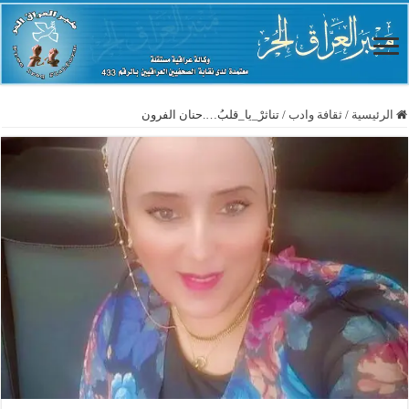
الرئيسية
/
ثقافة وادب
/
تناثرْ_يا_قلبُ….حنان الفرون