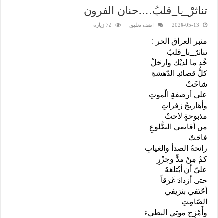
تناثرْ_يا_قلبُ….حنان الفرون
2026-05-13
اضف تعليق
72 زيارة
منبر العراق الحر :
تناثرْ_يا_قلبُ
خُذ ما لديْك وارحَلْ
كلُّ قصائدِ الدّهشةِ
شاخَتْ
على أرصفةِ الْموتِ
وأهازيجُ زفراتٍ
مذبوحةٍ لاحتْ
من أقاصي الضُّلوعِ
فاحَتْ
رائحةُ الصدأ والغيابِ
كمْ مِنْ مدٍّ وجزْرٍ
عليّ أن أبْتلعَهُ
حتى أزدادَ غَرَقاً
أحْتَفي بنزيفي
الصّامِتِ
وأَمْزِج موتي البطيء