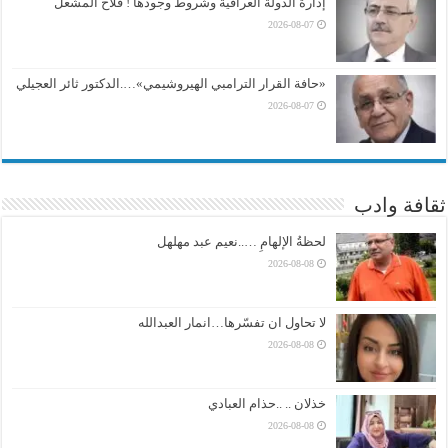
إدارة الدولة العراقية وشروط وجودها ! فلاح المشعل
2026-08-07
«حافة القرار الترامبي الهيروشيمي»….الدكتور ثائر العجيلي
2026-08-07
ثقافة وادب
لحظةُ الإلهامِ …..نعيم عبد مهلهل
2026-08-08
لا تحاول ان تفسّرها…انمار العبدالله
2026-08-08
خذلان .. ..حذام العبادي
2026-08-08