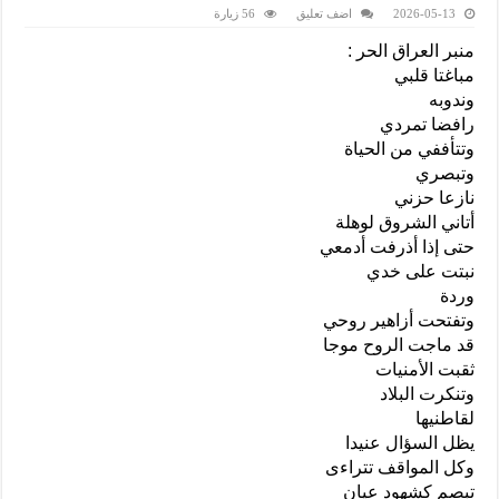
2026-05-13
اضف تعليق
56 زيارة
منبر العراق الحر :
مباغتا قلبي
وندوبه
رافضا تمردي
وتتأففي من الحياة
وتبصري
نازعا حزني
أتاني الشروق لوهلة
حتى إذا أذرفت أدمعي
نبتت على خدي
وردة
وتفتحت أزاهير روحي
قد ماجت الروح موجا
ثقبت الأمنيات
وتنكرت البلاد
لقاطنيها
يظل السؤال عنيدا
وكل المواقف تتراءى
تبصم كشهود عيان