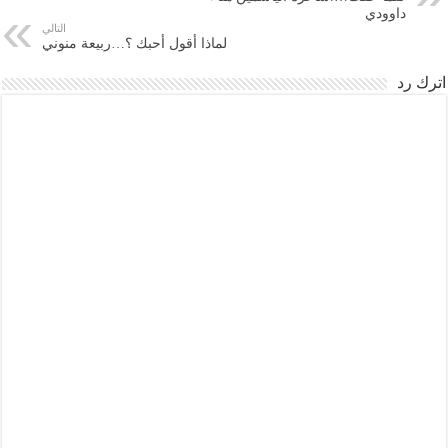
داوودي
التالي
لماذا أقول أحبك ؟…ربيعة منوني
اترك رد