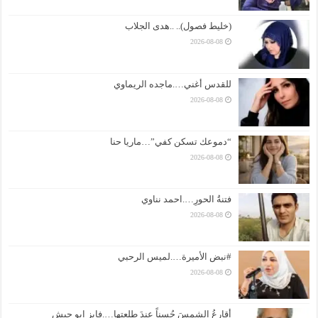
(خليط فصول).. ..هدى الجلاب
2026-08-08
للقدس أغني….ماجده الريماوي
2026-08-08
“دموعك تسكن كفي”…ماريا حنا
2026-08-08
فتنةُ الحورِ….احمد نناوي
2026-08-08
#نبض الأميرة….لميس الرحبي
2026-08-08
أقارعُ الشمسَ حُسناً عندَ طلعتها….فايز ابو جيش