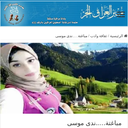
الرئيسية
/
ثقافة وادب
/
مباغتة…..ندى موسى
مباغتة…..ندى موسى