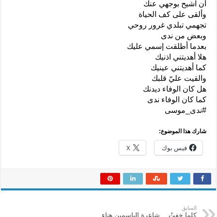
أن اشيح بوجهي عنك
وألقى على كف الحياة
تجهمي تبلدي غرور روحي
وبعض من ندى
بعدما أطلقت إسمي عليك
هلا أهديتني اذنيك
كما أهديتني عينيك
والقيت عليّ قلبك
هل كان الوفاء ديدنك
كما كان الوفاء ندى
#ندى_موسى
شارك هذا الموضوع:
فيس بوك
X
السابق
كلما خفتُ….شاعرة الياسمين هناء