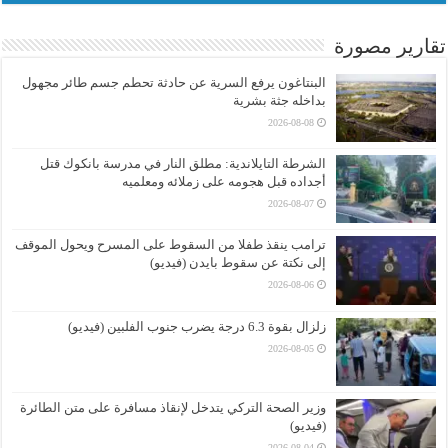
تقارير مصورة
البنتاغون يرفع السرية عن حادثة تحطم جسم طائر مجهول
بداخله جثة بشرية
2026-08-08
الشرطة التايلاندية: مطلق النار في مدرسة بانكوك قتل
أجداده قبل هجومه على زملائه ومعلميه
2026-08-07
ترامب ينقذ طفلا من السقوط على المسرح ويحول الموقف
إلى نكتة عن سقوط بايدن (فيديو)
2026-08-06
زلزال بقوة 6.3 درجة يضرب جنوب الفلبين (فيديو)
2026-08-05
وزير الصحة التركي يتدخل لإنقاذ مسافرة على متن الطائرة
(فيديو)
2026-08-04