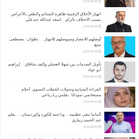
2026-08-08
انهيار الأخلاق الرقمية ظاهرة الشتائم والطعن بالأعراض
بسبب الاختلاف بالراي…اسعد عبدالله عبدعلي
2026-08-08
أوصلهم للانتصار وسيوصلهم للانهيار ….تطوان : مصطفى
منيغ
2026-08-08
تأويل الصدمات بين شهلا العجيلي وإليف شافاق… إبراهيم
أبو عواد
2026-08-08
القراءة الشبابية وتحولات الخطاب النسوي: أحلام
مستغانمي نموذجًا ..بقلمي ربا رباعي
2026-08-08
ألمانيا تبقى عظيمة… وداعمة للكورد وكوردستان … بقلم:
عبد الحميد زيباري
2026-08-08