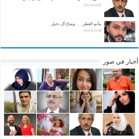
2026-08-08
مأتم العطر……وضاح آل دخيل
2026-08-08
أخبار في صور