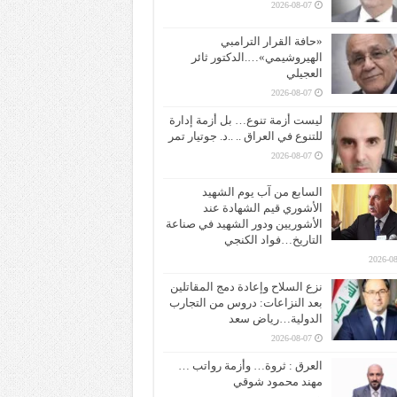
2026-08-07
«حافة القرار الترامبي
الهيروشيمي»….الدكتور ثائر
العجيلي
2026-08-07
ليست أزمة تنوع… بل أزمة إدارة
للتنوع في العراق .. ..د. جوتيار تمر
2026-08-07
السابع من آب يوم الشهيد
الأشوري قيم الشهادة عند
الأشوريين ودور الشهيد في صناعة
التاريخ…فواد الكنجي
2026-08
نزع السلاح وإعادة دمج المقاتلين
بعد النزاعات: دروس من التجارب
الدولية…رياض سعد
2026-08-07
العرق : ثروة… وأزمة رواتب …
مهند محمود شوقي