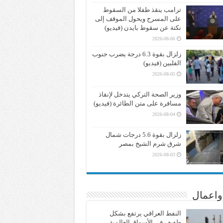
ترامب ينقذ طفلا من السقوط
على المسرح ويحول الموقف إلى
نكتة عن سقوط بايدن (فيديو)
2026-08-06
زلزال بقوة 6.3 درجة يضرب جنوب
الفلبين (فيديو)
2026-08-05
وزير الصحة التركي يتدخل لإنقاذ
مسافرة على متن الطائرة (فيديو)
2026-08-04
زلزال بقوة 5.6 درجات شمال
شرق شرم الشيخ بمصر
2026-08-03
واعمال
النفط العراقي يرتفع بشكل
طفيف في الأسواق العالمية