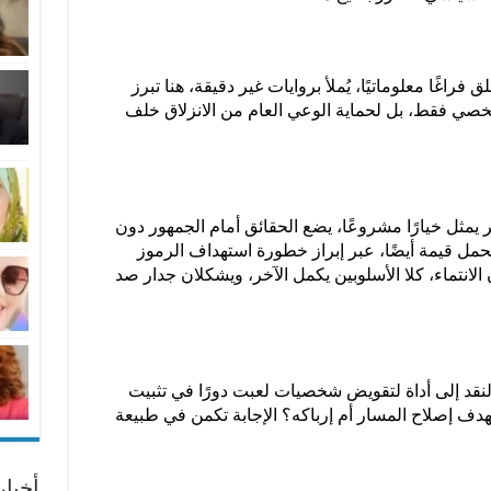
ق فراغًا معلوماتيًا، يُملأ بروايات غير دقيقة، هنا تبرز
خصي فقط، بل لحماية الوعي العام من الانزلاق خلف
ر يمثل خيارًا مشروعًا، يضع الحقائق أمام الجمهور دون
 تحمل قيمة أيضًا، عبر إبراز خطورة استهداف الرموز
انتماء، كلا الأسلوبين يكمل الآخر، ويشكلان جدار صد
النقد إلى أداة لتقويض شخصيات لعبت دورًا في تثبيت
هدف إصلاح المسار أم إرباكه؟ الإجابة تكمن في طبيعة
أخبا