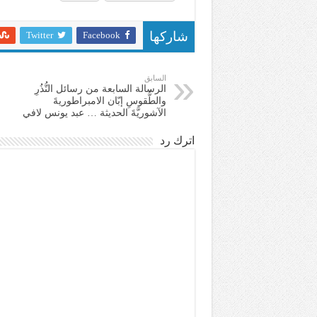
Twitter
Facebook
شاركها
السابق
الرسالة السابعة من رسائل النُّذُرِ
والطُّقوسِ إبّان الامبراطوريةَ
الآشوريَّةَ الحديثة … عبد يونس لافي
اترك رد