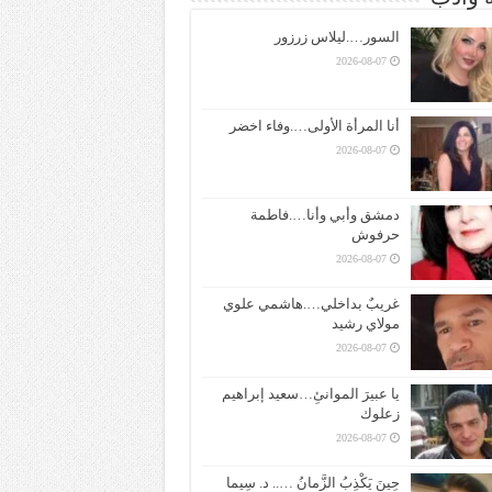
السور….ليلاس زرزور
2026-08-07
أنا المرأة الأولى….وفاء اخضر
2026-08-07
دمشق وأبي وأنا….فاطمة
حرفوش
2026-08-07
غريبٌ بداخلي….هاشمي علوي
مولاي رشيد
2026-08-07
يا عبيرَ الموانئِ…سعيد إبراهيم
زعلوك
2026-08-07
حِينَ يَكْذِبُ الزَّمانُ ….. د. سِيما