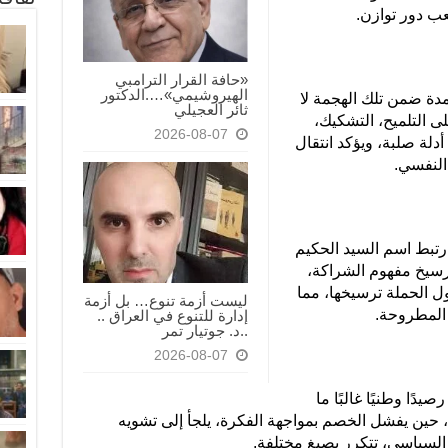
 دور توازن.
«حافة القرار الترامبي
الهيروشيمي»….الدكتور
مدة ضمن تلك الهجمة لا
ثائر العجيلي
ى التلميح، التشكيك،
2026-08-07
دلة صلبة، ويؤكد انتقال
 النفسي.
اجعة المسار التاريخي: منذ 2003، ارتبط اسم السيد الحكيم
وترسيخ مفهوم الشراكة،
ول الحملة ترسيخها، مما
ليست أزمة تنوع… بل أزمة
 المطروحة.
إدارة للتنوع في العراق ..
..د. جوتيار تمر
2026-08-07
دًا وطنيًا غالبًا ما
ة، حين يفشل الخصم بمواجهة الفكرة، يلجأ إلى تشويه
لسياسي، تتكرر بصيغ مختلفة.