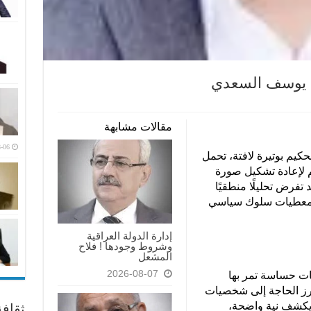
… يوسف السعدي
مقالات مشابهة
-06
يم بوتيرة لافتة، تحمل
م لإعادة تشكيل صورة
تفرض تحليلًا منطقيًا
لى معطيات سلوك سياسي
إدارة الدولة العراقية
وشروط وجودها ! فلاح
المشعل
2026-08-07
ظات حساسة تمر بها
برز الحاجة إلى شخصيات
يت يكشف نية واضحة،
ثقاف