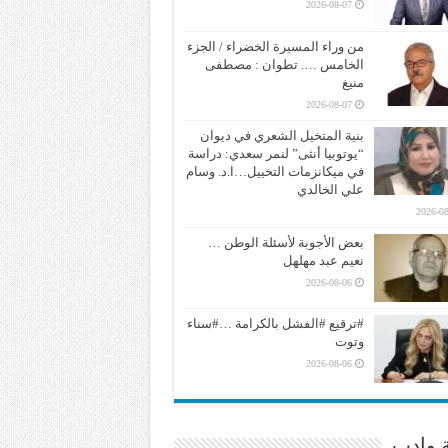
2026-08-07
من وراء المسيرة الخضراء / الجزء
الخامس …. تطوان : مصطفى
منيغ
2026-08-07
بنية المتخيل الشعري في ديوان
“يوتوبيا أنثى” لنمر سعدي: دراسة
في ميكانزمات التخييل…ا.د. وسام
علي الخالدي
2026-08
بعض الأجوبة لأسئلة الوطن …
نعيم عبد مهلهل
2026-08-06
#ترقيع #الفشل بالكرامة …#سناء
وتوت
2026-08-06
ة وادب