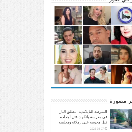
ير مصورة
الشرطة التايلاندية: مطلق النار
في مدرسة بانكوك قتل أجداده
قبل هجومه على زملائه ومعلميه
2026-08-07