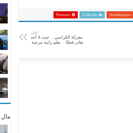
Pinterest
LinkedIn
Stumbleupon
التالي
معركة الكراسي… حيث لا أحد
يغادر فعليًا… بقلم رانية مرجية
مال 