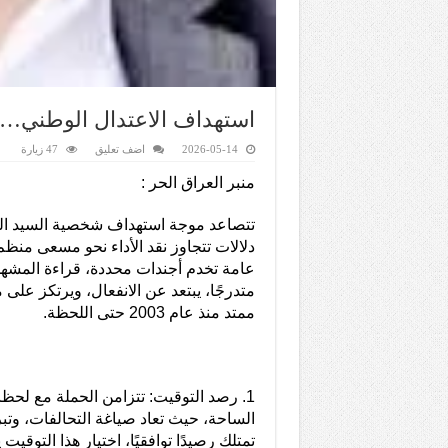
استهداف الاعتدال الوطني
2026-05-14
اضف تعليق
47 زيارة
منبر العراق الحر :
تتصاعد موجة استهداف شخصية السيد الحك
دلالات تتجاوز نقد الأداء نحو مسعى منظ
عامة تخدم أجندات محددة، قراءة المشهد 
متدرجًا، يبتعد عن الانفعال، ويرتكز ع
ممتد منذ عام 2003 حتى اللحظة.
1. رصد التوقيت: تتزامن الحملة مع لح
الساحة، حيث تعاد صياغة التحالفات، وت
تمتلك رصيدًا توافقيًا، اختيار هذا التوق