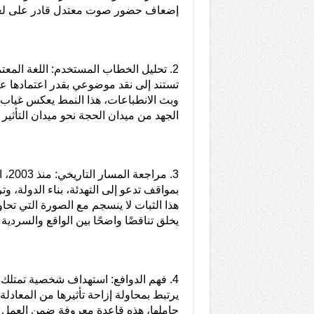
إضعاف حضور صوت معتدل قادر على لعب
2. تحليل الخطاب المستخدم: اللغة المعت
تستند إلى نقد موضوعي بقدر اعتمادها عل
وبث الانطباعات، هذا النمط يعكس غياب أ
الجهد من ميدان الحجة نحو ميدان التأثير
3. مر
بمواقف تدعو إلى التهدئة، بناء الدولة، 
هذا الثبات لا ينسجم مع الصورة التي تحا
يخلق تناقضًا واضحًا بين الواقع والسردية
4. فهم الدوافع: استهداف شخصية تمتلك رصي
يرتبط بمحاولة إزاحة تأثيرها من المعادل
حاملها، هذه قاعدة معروفة ضمن العمل ا