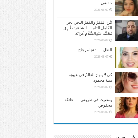
حَقِيقِي
2026-08-07
بَيْنَ المَمَرِّ وَالمَقَرِّ البحر: بحر
الكامل التام … الشاعر: طَارِق
مُحَمَّد عَبْدِالسَّلَام غُرَابَة
2026-08-07
الظل …..: نجاة رجاح
2026-08-07
كي لا ينهارَ العالمُ في عيونِه……
منية محمود
2026-08-07
ومضيت في طريقي …..عاتكه
محفوض
2026-08-07
ر في صور