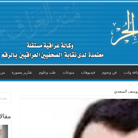
افة وادب
فن ونجوم
فيديوهات
منوعات
طب وعلوم
تقارير مصورة
من 
 يوسف السعدي
مقال