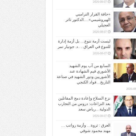
2026-08-07
«حافة القرار الترامبي
الهيروشيمي»….الدكتور ثائر
العجيلي
2026-08-07
ليست أزمة تنوع… بل أزمة إدارة
للتنوع في العراق .. ..د. جوتيار تمر
2026-08-07
السابع من آب يوم الشهيد
الأشوري قيم الشهادة عند
الأشوريين ودور الشهيد في صناعة
التاريخ…فواد الكنجي
2026-08
نزع السلاح وإعادة دمج المقاتلين
بعد النزاعات: دروس من التجارب
الدولية…رياض سعد
2026-08-07
العرق : ثروة… وأزمة رواتب …
مهند محمود شوقي