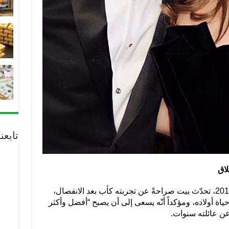
تابع
لاق
وفي مقابلة سابقة مع مجلة (GQ) عام 2017، تحدّث بيت صراحةً عن تجربته كأب بعد الانفصال،
حياة أولاده، ومؤكداً أنّه يسعى إلى أن يصبح “أفضل وأكثر
 عن عائلته سنوات.