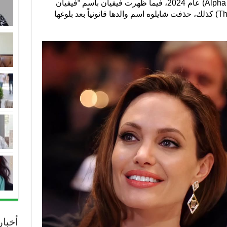
خلال انضمامها إلى نادي (Alpha Kappa Alpha) عام 2024، فيما ظهرت فيفيان باسم “فيفيان
جولي” في كتيّب مسرحية (The Outsiders) كذلك، حذفت شايلوه اسم والدها قانونياً بعد بلوغها
أخبا