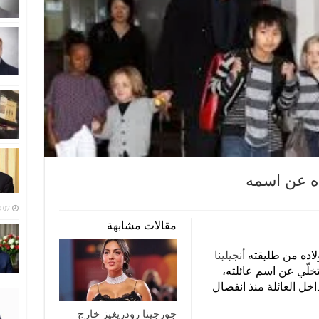
اده عن اسمه
-07
مقالات مشابهة
اده من طليقته
أنجيلينا
تخلّي عن اسم عائلته،
خل العائلة منذ انفصال
جورجينا رودريغيز خارج