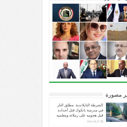
ير مصورة
الشرطة التايلاندية: مطلق النار
في مدرسة بانكوك قتل أجداده
قبل هجومه على زملائه ومعلميه
2026-08-07