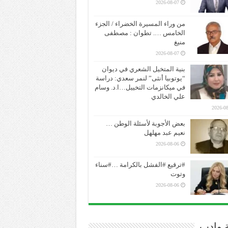
2026-08-07
من وراء المسيرة الخضراء / الجزء
الخامس …. تطوان : مصطفى
منيغ
2026-08-07
بنية المتخيل الشعري في ديوان
“يوتوبيا أنثى” لنمر سعدي: دراسة
في ميكانزمات التخييل…ا.د. وسام
علي الخالدي
2026-08
بعض الأجوبة لأسئلة الوطن …
نعيم عبد مهلهل
2026-08-06
#ترقيع #الفشل بالكرامة …#سناء
وتوت
2026-08-06
ة وادب