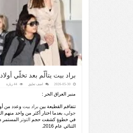
براد بيت يتألّم بعد تخلّي أول
2026-05-30
اضف تعليق
44 زيارة
منبر العراق الحر :
تتفاقم القطيعة بين
براد بيت
وعدد من أول
جولي
، بعدما اختار أكثر من واحد منهم ال
في خطوةٍ كشفت حجم
التوتر
المستمر دا
الثنائي عام 2016.