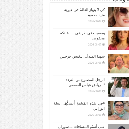
كي لا ينهارَ العالمُ في عيونِه……
منية محمود
2026-08-07
ومضيت في طريقي …..عاتكه
محفوض
2026-08-07
شهيةُ الصدأ….د.قيس جرجس
2026-08-06
الرجل المصنوع من التردد
!!..رياض عباس العصمي
2026-08-06
#فِي_هَذهِ_المَتاهةِ_أَتسكَّعُ….نبيلة
الوزاني
2026-08-06
على أسنّةِ المسافات….سوزان