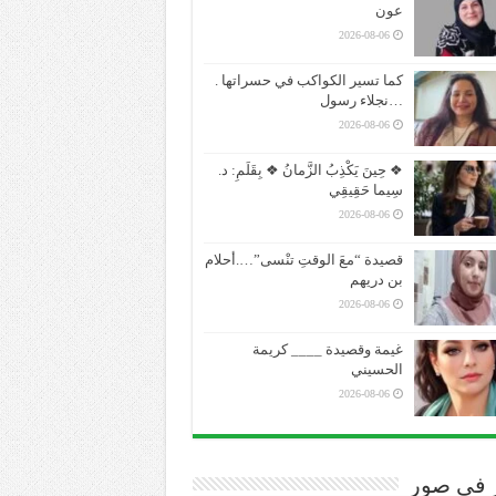
عون
2026-08-06
كما تسير الكواكب في حسراتها .
…نجلاء رسول
2026-08-06
❖ حِينَ يَكْذِبُ الزَّمانُ ❖ بِقَلَمِ: د.
سِيما حَقِيقِي
2026-08-06
قصيدة “معَ الوقتِ تنْسى”….أحلام
بن دريهم
2026-08-06
غيمة وقصيدة ____ كريمة
الحسيني
2026-08-06
ر في صور