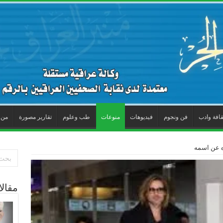
قافة وادب
فن ونجوم
فيديوهات
منوعات
طب وعلوم
تقارير مصورة
من 
اده عن اسمه
مقال