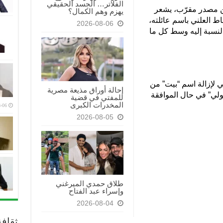
الفلاتر… الجسد الحقيقي
 نقلت مجلة (Us Weekly) عن مصدر مقرّب، يشعر
يهزم وهم الكمال؟
اط العلني باسم عائلته،
2026-08-06
 بالنسبة إليه وسط كل ما
ي لإزالة اسم “بيت” من
إحالة أوراق مذيعة مصرية
لي” في حال الموافقة
للمفتي في قضية
المخدرات الكبرى
-06
2026-08-05
طلاق حمدي الميرغني
وإسراء عبد الفتاح
2026-08-04
ثقاف