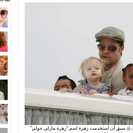
، إذ سبق أن استخدمت زهرة اسم “زهرة مارلي جولي”