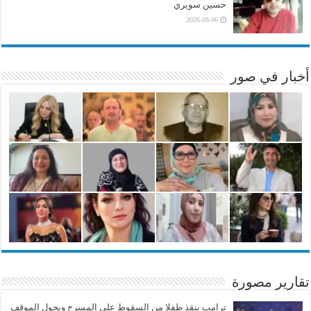
حسين سويري
2026-08-06
أخبار في صور
تقارير مصورة
ترامب ينقذ طفلا من السقوط على المسرح ويحول الموقف