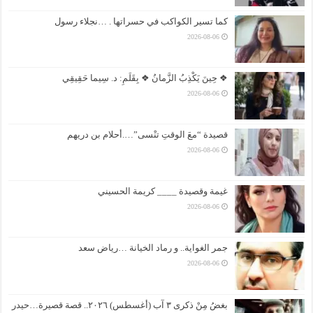
كما تسير الكواكب في حسراتها . …نجلاء رسول
2026-08-06
❖ حِينَ يَكْذِبُ الزَّمانُ ❖ بِقَلَمِ: د. سِيما حَقِيقِي
2026-08-06
قصيدة “معَ الوقتِ تنْسى”….أحلام بن دريهم
2026-08-06
غيمة وقصيدة ____ كريمة الحسيني
2026-08-06
جمر الغواية.. و رماد الخيانة …رياض سعد
2026-08-06
بغضُ مِنْ ذكرى ٣ آب (أغسطس) ٢٠٢٦.. قصة قصيرة…حيدر