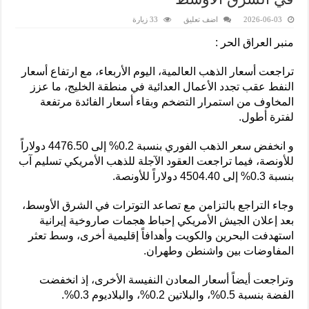
2026-06-03
اضف تعليق
33 زيارة
منبر العراق الحر :
تراجعت أسعار الذهب العالمية، اليوم الأربعاء، مع ارتفاع أسعار
النفط عقب تجدد الأعمال العدائية في منطقة الخليج، ما عزز
المخاوف من استمرار التضخم وبقاء أسعار الفائدة مرتفعة
لفترة أطول.
و انخفض سعر الذهب الفوري بنسبة 0.2% إلى 4476.50 دولاراً
للأونصة، فيما تراجعت العقود الآجلة للذهب الأمريكي تسليم آب
بنسبة 0.3% إلى 4504.40 دولاراً للأونصة.
وجاء التراجع بالتزامن مع تصاعد التوترات في الشرق الأوسط،
بعد إعلان الجيش الأمريكي إحباط هجمات صاروخية إيرانية
استهدفت البحرين والكويت وأهدافاً إقليمية أخرى، وسط تعثر
المفاوضات بين واشنطن وطهران.
وتراجعت أيضاً أسعار المعادن النفيسة الأخرى، إذ انخفضت
الفضة بنسبة 0.5%، والبلاتين 0.2%، والبلاديوم 0.3%.