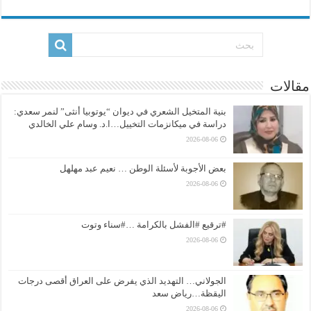
مقالات
بنية المتخيل الشعري في ديوان “يوتوبيا أنثى” لنمر سعدي:
دراسة في ميكانزمات التخييل…ا.د. وسام علي الخالدي
2026-08-06
بعض الأجوبة لأسئلة الوطن … نعيم عبد مهلهل
2026-08-06
#ترقيع #الفشل بالكرامة …#سناء وتوت
2026-08-06
الجولاني… التهديد الذي يفرض على العراق أقصى درجات
اليقظة…رياض سعد
2026-08-06