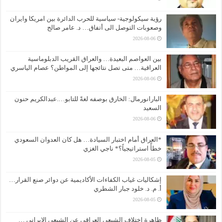
رؤية سيكولوجية- سياسية للحرب الدائرة بين امريكا وايران
وصعوبات التوصل الى أتفاق… د. عامر صالح
2026-08-06
بين العواصم البعيدة… والعراق القريب الدبلوماسية
العراقية… متى تصل نتائجها إلى المواطن؟ عصام الياسري
2026-08-06
البارانورمال: الخارق بوصفه لغةً للتابو….عبدالكريم حنون
السعيد
2026-08-06
*العراق أمام اختبار السيادة… هل كان العدوان السعودي
خطأً استراتيجياً؟* ناجي الغزي
2026-08-05
إشكاليات غياب الكفاءات الأكاديمية عن دوائر صنع القرار…
أ. م. د. خلود جبار الشطري
2026-08-05
ظاهرة اختلاف الشيعي العراقي عن الشيعي الإيراني …