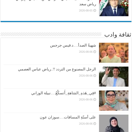
رياض سعد
2026-08-05
ثقافة وادب
شهيةُ الصدأ….د.قيس جرجس
2026-08-06
الرجل المصنوع من التردد !!..رياض عباس العصمي
2026-08-06
#فِي_هَذهِ_المَتاهةِ_أَتسكَّعُ….نبيلة الوزاني
2026-08-06
على أسنّةِ المسافات….سوزان عون
2026-08-06