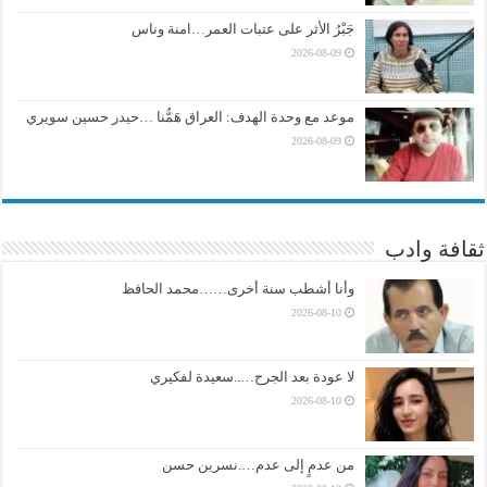
جَبْرُ الأثر على عتبات العمر…امنة وناس
2026-08-09
موعد مع وحدة الهدف: العراق هَمُّنا …حيدر حسين سويري
2026-08-09
ثقافة وادب
وأنا أشطب سنة أخرى……محمد الحافظ
2026-08-10
لا عودة بعد الجرح…..سعيدة لفكيري
2026-08-10
من عدمٍ إلى عدم….نسرين حسن