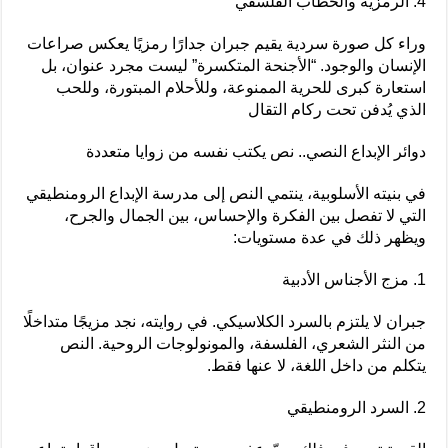
4. الرمزية والخطاب الفلسفي
وراء كل صورة سردية يقيم جبران جدارًا رمزيًا يعكس صراعات
الإنسان والوجود. “الأجنحة المتكسرة” ليست مجرد عنوان، بل
استعارة كبرى للحرية الممنوعة، وللأحلام المبتورة، وللحب
الذي يُدفن تحت ركام التقال
دوائر الإبداع النصي.. نص يكتب نفسه من زوايا متعددة
في بنيته الأسلوبية، ينتمي النص إلى مدرسة الإبداع الرومنطيقي
التي لا تفصل بين الفكرة والإحساس، بين الجمال والجرح،
ويظهر ذلك في عدة مستويات:
1. مزج الأجناس الأدبية
جبران لا يلتزم بالسرد الكلاسيكي. في روايته، نجد مزيجًا متداخلًا
من النثر الشعري، الفلسفة، والمونولوجات الروحية. النص
يتكلم من داخل اللغة، لا عنها فقط.
2. السرد الرومنطيقي