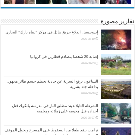
تقارير مصورة
إندونيسيا.. اندلاع حريق هائل في مركز “نيباه بارك” التجاري
2026-08-10
إصابة 20 شخصا بتصادم قطارين في كرواتيا
2026-08-09
البنتاغون يرفع السرية عن حادثة تحطم جسم طائر مجهول
بداخله جثة بشرية
2026-08-08
الشرطة التايلاندية: مطلق النار في مدرسة بانكوك قتل
أجداده قبل هجومه على زملائه ومعلميه
2026-08-07
ترامب ينقذ طفلا من السقوط على المسرح ويحول الموقف