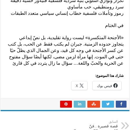
تكرار وتوازي أسلوبي بنية سردية فلسفية فنيةور حسية دقيقة
سرد رومنطيقي، حب مأساوي
رموز وتأملات فلسفية خطاب إنساني سياسي متعدد الطبقات
في الختام
«الأجنحة المتكسرة» ليست رواية تقليدية، بل نصّ إبداعي
يتجاوز حدوده الزمنية. جبران لم يكتب فقط عن الحب، بل كتب
عن كسر الأجنحة في وجه كل قيد، وعن الجمال الذي يظلّ حيًا
حتى في الموت. إنها مرآة لزمن مضى، لكنها أيضًا سؤال مفتوح
عن الحرية والحبّ واللغة… سؤال ما زال يتردد في كل قارئ
شارك هذا الموضوع:
فيس بوك
X
السابق
قصة قصيرة ..فنّ