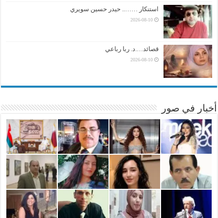
استنكار …….. حيدر حسين سويري
2026-08-10
قصائد….د. ربا رباعي
2026-08-10
أخبار في صور