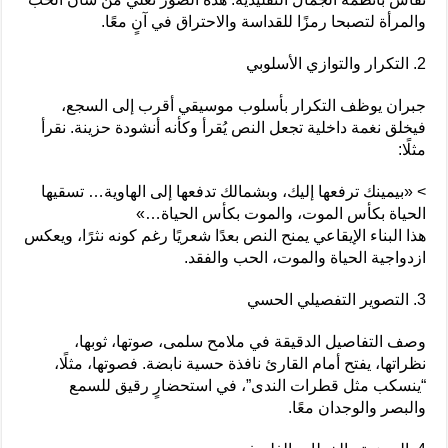
والمرأة لتصبحا رمزًا للقداسة والاحتراق في آنٍ معًا.
2. التكرار والتوازي الأسلوبي
جبران يوظف التكرار بأسلوب موسيقي أقرب إلى السجع،
فيخلق نغمة داخلية تجعل النص يُقرأ وكأنه أنشودة حزينة. نقرأ
مثلًا:
> «بيمينك ترفعها إليك، وبشمالك تدفعها إلى الهاوية… تسقيها
الحياة بكأس الموت، والموت بكأس الحياة…»
هذا البناء الإيقاعي يمنح النص بعدًا شعريًا رغم كونه نثرًا، ويعكس
ازدواجية الحياة والموت، الحب والفقد.
3. التصوير التفصيلي الحسي
وصف التفاصيل الدقيقة في ملامح سلمى، صوتها، ثوبها،
نظراتها، يفتح أمام القارئ نافذة حسية نابضة. فصوتها، مثلًا،
“ينسكب مثل قطرات الندى”، في استحضارٍ رقيق للسمع
والبصر والوجدان معًا.