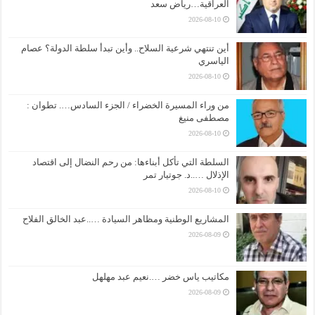
العراقية…رياض سعد
2026-08-10
أين تنتهي شرعية السلاح.. وأين تبدأ سلطة الدولة؟ عصام
الياسري
2026-08-10
من وراء المسيرة الخضراء / الجزء السادس…. تطوان :
مصطفى منيغ
2026-08-10
السلطة التي تأكل أبناءها: من رحم النضال إلى اقتصاد
الإذلال …..د. جوتيار تمر
2026-08-10
المشاريع الوطنية ومظاهر السيادة …..عبد الخالق الفلاح
2026-08-09
مكاتيب ياس خضر ….نعيم عبد مهلهل
2026-08-09