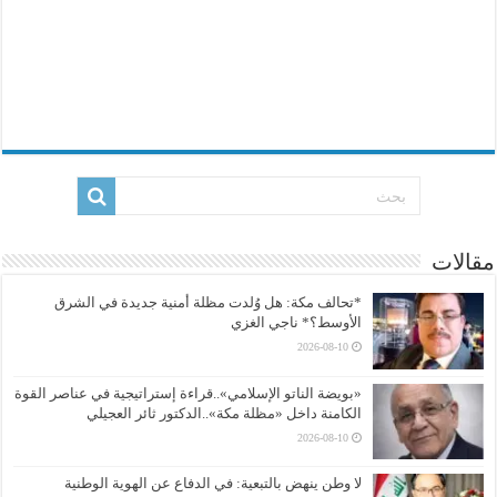
مقالات
*تحالف مكة: هل وُلدت مظلة أمنية جديدة في الشرق
الأوسط؟* ناجي الغزي
2026-08-10
«بويضة الناتو الإسلامي»..قراءة إستراتيجية في عناصر القوة
الكامنة داخل «مظلة مكة»..الدكتور ثائر العجيلي
2026-08-10
لا وطن ينهض بالتبعية: في الدفاع عن الهوية الوطنية