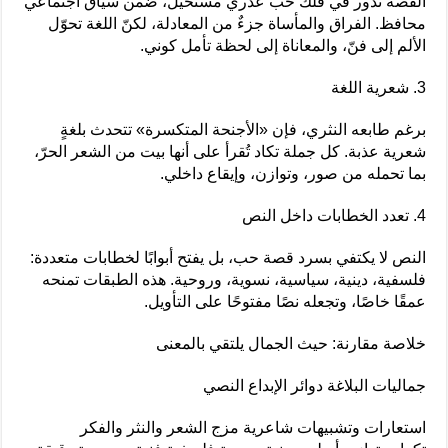
القصة تدور في فلك حبّ عذري مستحيل، ضمن سياق اجتماعي
محافظ. الفراق والمأساة جزءٌ من المعادلة، لكنّ اللغة تحوّل
الألم إلى فنّ، والمعاناة إلى لحظة تأمل كوني.
3. شعرية اللغة
برغم طابعه النثري، فإن «الأجنحة المتكسرة» تتحدث بلغةٍ
شعرية عذبة. كل جملة تكاد تُقرأ على أنها بيت من الشعر الحرّ،
بما تحمله من صور، وتوازن، وإيقاع داخلي.
4. تعدد الخطابات داخل النص
النص لا يكتفي بسرد قصة حب، بل يفتح أبوابًا لخطابات متعددة:
فلسفية، دينية، سياسية، نسوية، وروحية. هذه الطبقات تمنحه
عمقًا خاصًا، وتجعله نصًا مفتوحًا على التأويل.
خلاصة مقارنة: حيث الجمال يلتقي بالمعنى
جماليات البلاغة دوائر الإبداع النصي
استعارات وتشبيهات شاعرية مزج الشعر والنثر والفكر