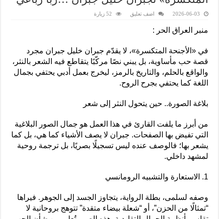
2026-06-03
اضف تعليق
52 زيارة
منبر العراق الحر :
في «الأجنحة المتكسرة»، لا يقدّم جبران خليل جبران مجرد
قصة حب مأساوية، بل يبني نصًا مركّبًا يتقاطع فيه الشعر بالنثر،
والواقع بالحلم، والتاريخ بالرمز، ليخرج بعمل أدبي يحتفي بجمال
اللغة كما يحتفي بجرح الروح.
بلاغة الصورة.. حين يتحول النثر إلى شعر
من أبرز ما يلفت القارئ في هذا العمل هو جمال الصور البلاغية
التي تفيض بها الصفحات. جبران لا يصف الأشياء كما هي، بل كما
يشعر بها؛ فالوصف عنده ليس تسجيلًا بصريًا، بل ترجمة روحية
لمشهد داخلي.
1. الاستعارة والتشبيه الرومانسي
وصفه لسلمى، بطلة الرواية، يتجاوز الجسد إلى الجوهر. فيراها
“تمثالًا من الحزن”، أو “شعلة بيضاء متقدة” تتوهج بروحانية لا
تقاس بأنظمة الجمال التقليدية. هذه الصور تُعلي من شأن الحب