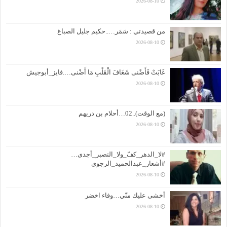
2026-08-10
من قصيدتي : سَمَر…..حكيم جليل الصباغ
2026-08-10
غَابَتْ فَأَضْنى شَغَافَ الْقَلْبِ مَا أَضْنى….فايز_أبوجيش
2026-08-10
(مع الوقت)..02…أحلام بن دريهم
2026-08-10
#لا_الدهر_كفّ_ولا_التصبر_أجدى…
#أشعار_عبدالحميد_الرجوي
2026-08-10
أخشى عليك منّي…وفاء اخضر
2026-08-10