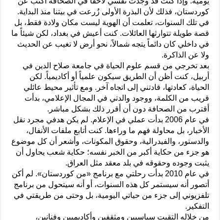
يومية. وإذا كنت قد وجدت نفسي لاحقاً في الصحافة أكتب عن
كوردستان، فذلك لأن البذرة الأولى زُرعت في بيتنا منذ البداية.
في تلك السنوات، تعلمت أن الهوية ليست مكان ولادة فقط، بل
قصة طويلة تتوارثها العائلات. كنت أعيش في بغداد، لكن شيئاً ما
في داخلي كان دائماً يتجه شمالاً، نحو أرض لا تغيب عن الحديث
ولا عن الذاكرة.
بعد تخرجي من قسم علوم الحياة في جامعة صلاح الدين في
أربيل، كنت أظن أن الطريق سيكون علمياً أو أكاديمياً. لكن
الحياة، كعادتها، قادتني إلى اتجاه آخر. ومع تأثير محيط عائلي
قريب من الكلمة، ووجود والدتي في المجال الإعلامي، بدأت
أقترب من الصحافة دون أن أقرر ذلك بشكل مباشر.
في عام 2006 بدأت عملي في الإعلام. لم يكن هدفي مجرد نقل
الأخبار، بل محاولة فهم ما وراءها. كنت أتابع ملفات الأنفال،
والدستور، والفيدرالية، وحقوق المكونات، وأشعر أن كل موضوع
هو جزء من حكاية أكبر من الخبر نفسه؛ حكاية شعب يحاول أن
يثبت وجوده وحقوقه في بلد معقد مثل العراق.
في عام 2010 بدأت رحلتي مع برنامج «من كوردستان». لم أكن
أتصور أنه سيستمر كل هذه السنوات، أو أنه سيتحول من برنامج
تلفزيوني إلى جزء من حياتي اليومية، بل وحتى من طريقتي في
التفكير.
من خلاله التقيت سياسيين ومثقفين وأكاديميين وفنانين،