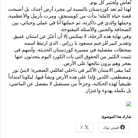
تُعاش وتُختبر كل يوم.
لهذا لم تعد كوردستان بالنسبة لي مجرد أرض أجداد، بل أصبحت
قصة حياة كاملة؛ بدأت من كويسنجق، ومرت بأربيل والأعظمية،
وحملها والدي في ذاكرته، ثم حملتها أنا في عملي وحياتي، بين
الصحافة والحنين والأسئلة المفتوحة.
وفي نهاية هذه الرحلة، لا يمكنني إلا أن أعبّر عن امتنان عميق
وتقدير كبير للزعيم مسعود با رزاني ، الذي ارتبط اسمه
بمحطات مفصلية في مسيرة كوردستان الحديثة، وأسهم في
تثبيت الكثير من الحقوق التي بات الكورد اليوم يتحدثون عنها
بفخر وهم يرون نتائجها على الأرض.
كما يبقى الامتنان الأكبر في داخلي لعائلتي الصغيرة؛ لابنيّ نور
ومصطفى، اللذين وُلدا على هذه الأرض ونشآ فيها، ليكونا امتداداً
طبيعياً لهذه الحكاية، وجزءاً من مستقبل لا ينفصل عن الماضي،
بل يكمله بهدوء واعتزاز.
شارك هذا الموضوع:
فيس بوك
X