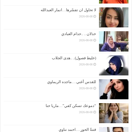
لا تحاول ان تفسّرها…انمار العبدالله
2026-08-08
خذلان .. ..حذام العبادي
2026-08-08
(خليط فصول).. ..هدى الجلاب
2026-08-08
للقدس أغني….ماجده الريماوي
2026-08-08
“دموعك تسكن كفي”…ماريا حنا
2026-08-08
فتنةُ الحورِ….احمد نناوي