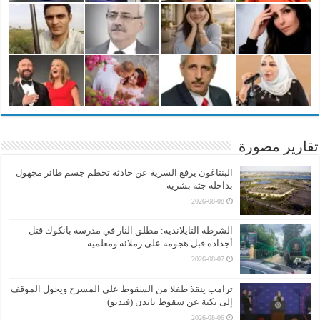
تقارير مصورة
البنتاغون يرفع السرية عن حادثة تحطم جسم طائر مجهول
بداخله جثة بشرية
2026-08-08
الشرطة التايلاندية: مطلق النار في مدرسة بانكوك قتل
أجداده قبل هجومه على زملائه ومعلميه
2026-08-07
ترامب ينقذ طفلا من السقوط على المسرح ويحول الموقف
إلى نكتة عن سقوط بايدن (فيديو)
2026-08-06