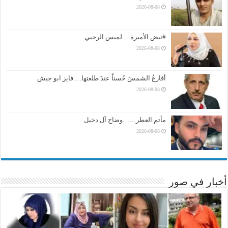
2026-08-08
#نبض الأميرة….لميس الرحبي
2026-08-08
أقارعُ الشمسَ حُسناً عندَ طلعتها….فايز ابو جيش
2026-08-08
مأتم العطر……وضاح آل دخيل
2026-08-08
أخبار في صور