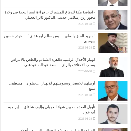
«اتفاقية مكة للدفاع المشترك».. قراءة استراتيجية في ولادة
محور ردع إسلامي جديد…الدكتور ثائر العجيلي
2026-08-08
“منريد الخبز والماي … بس سالم ابو عداي”…. حيدر حسين
سويري
2026-08-08
انهيار الأخلاق الرقمية ظاهرة الشتائم والطعن بالأعراض
بسبب الاختلاف بالراي…اسعد عبدالله عبدعلي
2026-08-08
أوصلهم للانتصار وسيوصلهم للانهيار ….تطوان : مصطفى
منيغ
2026-08-08
تأويل الصدمات بين شهلا العجيلي وإليف شافاق… إبراهيم
أبو عواد
2026-08-08
القراءة الشبابية وتحولات الخطاب النسوي: أحلام