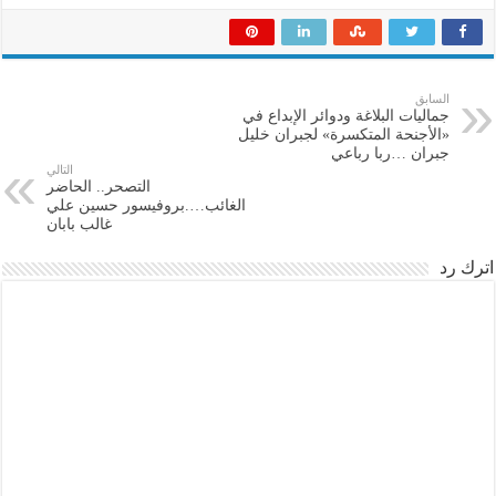
السابق
جماليات البلاغة ودوائر الإبداع في
«الأجنحة المتكسرة» لجبران خليل
جبران …ربا رباعي
التالي
التصحر.. الحاضر
الغائب….بروفيسور حسين علي
غالب بابان
اترك رد