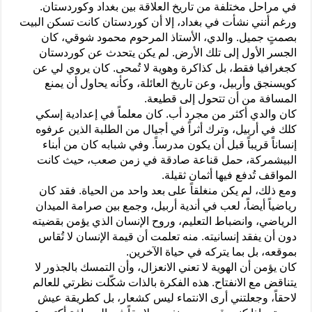
في مراحل مختلفة من تاريخ العلاقة بين بغداد وكوردستان.
ورغم أنني نشأت في بغداد، إلا أن كوردستان كانت تسكن البيت
بصمتٍ جميل. والدي، الأستاذ المرحوم محمود شوقي، كان
الجسر الأول إلى تلك الأرض. لم يكن يتحدث عن كوردستان
كجغرافيا فقط، بل كذاكرة وهوية لا تُمحى. كان يروي لي عن
كويسنجق وأربيل، وعن تاريخ العائلة، وكأنه يحاول أن يمنع
المسافة من أن تتحول إلى قطيعة.
كان والدي أكثر من مجرد أب. كان معلماً في إعدادية إسكي
كلك في أربيل، وترك أثراً في أجيال من الطلبة الذين عرفوه
إنساناً قريباً قبل أن يكون مدرساً. وفي شبابه كان من أبناء
البيشمركة، حمل قناعة صادقة في زمن صعب، حيث كانت
المواقف تُدفع فيها أثمان ثقيلة.
ومع ذلك، لم يكن منغلقاً على بعد واحد من الحياة. فقد كان
رياضياً أيضاً، لعب في أندية أربيل، وجمع بين صرامة الميدان
الرياضي، وانضباط التعليم، وروح الإنسان الذي يؤمن بقضيته
دون أن يفقد إنسانيته. منه تعلمت أن قيمة الإنسان لا تُقاس
بموقعه، بل بما يتركه في حياة الآخرين.
كان يؤمن أن الهوية لا تعني الانعزال، وأن التمسك بالجذور لا
يتناقض مع الانفتاح. هذه الفكرة بالذات شكّلت نظرتي للعالم
لاحقاً، وجعلتني أرى الانتماء ليس كشعار، بل كطريقة عيش