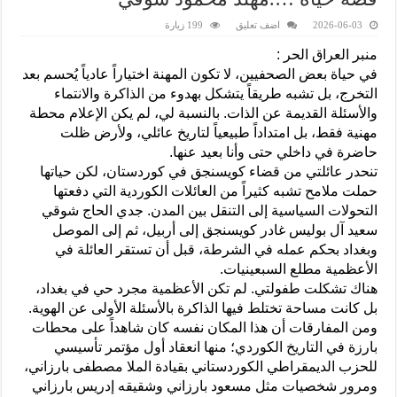
2026-06-03
اضف تعليق
199 زيارة
منبر العراق الحر :
في حياة بعض الصحفيين، لا تكون المهنة اختياراً عادياً يُحسم بعد
التخرج، بل تشبه طريقاً يتشكل بهدوء من الذاكرة والانتماء
والأسئلة القديمة عن الذات. بالنسبة لي، لم يكن الإعلام محطة
مهنية فقط، بل امتداداً طبيعياً لتاريخ عائلي، ولأرض ظلت
حاضرة في داخلي حتى وأنا بعيد عنها.
تنحدر عائلتي من قضاء كويسنجق في كوردستان، لكن حياتها
حملت ملامح تشبه كثيراً من العائلات الكوردية التي دفعتها
التحولات السياسية إلى التنقل بين المدن. جدي الحاج شوقي
سعيد آل بوليس غادر كويسنجق إلى أربيل، ثم إلى الموصل
وبغداد بحكم عمله في الشرطة، قبل أن تستقر العائلة في
الأعظمية مطلع السبعينيات.
هناك تشكلت طفولتي. لم تكن الأعظمية مجرد حي في بغداد،
بل كانت مساحة تختلط فيها الذاكرة بالأسئلة الأولى عن الهوية.
ومن المفارقات أن هذا المكان نفسه كان شاهداً على محطات
بارزة في التاريخ الكوردي؛ منها انعقاد أول مؤتمر تأسيسي
للحزب الديمقراطي الكوردستاني بقيادة الملا مصطفى بارزاني،
ومرور شخصيات مثل مسعود بارزاني وشقيقه إدريس بارزاني