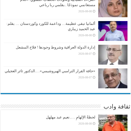
مستغانمي نموذجًا ..بقلمي ربا رباعي
2026-08-08
ألمانيا تبقى عظيمة… وداعمة للكورد وكوردستان … بقلم:
عبد الحميد زيباري
2026-08-08
إدارة الدولة العراقية وشروط وجودها ! فلاح المشعل
2026-08-07
«حافة القرار الترامبي الهيروشيمي»….الدكتور ثائر العجيلي
2026-08-07
ثقافة وادب
لحظةُ الإلهامِ …..نعيم عبد مهلهل
2026-08-08