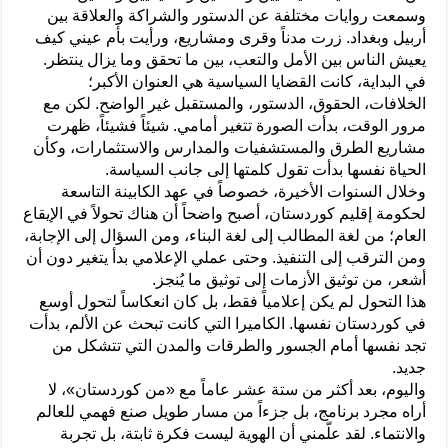
وسمعت روايات مختلفة عن الدستور والشراكة والعلاقة بين
أربيل وبغداد. زرت مدناً وقرى ومشاريع، ورأيت بأم عيني كيف
يعيش الناس بين الأمل والتعب، بين ما تحقق وما يزال ينتظر.
في البداية، كانت القضايا السياسية هي العنوان الأكبر؛
الخلافات، الحقوق، الدستور، والمستقبل غير الواضح. لكن مع
مرور الوقت، بدأت الصورة تتغير أمامي. شيئاً فشيئاً، ظهرت
مشاريع الطرق والمستشفيات والمدارس والاستثمارات، وكأن
الحياة نفسها بدأت تقول كلمتها إلى جانب السياسة.
وخلال السنوات الأخيرة، خصوصاً في عهد الكابينة التاسعة
لحكومة إقليم كوردستان، أصبح واضحاً أن هناك تحولاً في الإيقاع
العام؛ من لغة المطالب إلى لغة البناء، ومن السؤال إلى الإجابة،
ومن الترقب إلى التنفيذ. وحتى عملي الإعلامي بدأ يتغير دون أن
أشعر، من توثيق الأزمات إلى توثيق ما يُنجز.
هذا التحول لم يكن إعلامياً فقط، بل كان انعكاساً لتحول أوسع
في كوردستان نفسها. الكاميرا التي كانت تبحث عن الألم، بدأت
تجد نفسها أمام الجسور والطرقات والمدن التي تتشكل من
جديد.
واليوم، بعد أكثر من ستة عشر عاماً مع «من كوردستان»، لا
أراه مجرد برنامج، بل جزءاً من مسار طويل صنع فهمي للعالم
والانتماء. لقد علّمني أن الهوية ليست فكرة ثابتة، بل تجربة