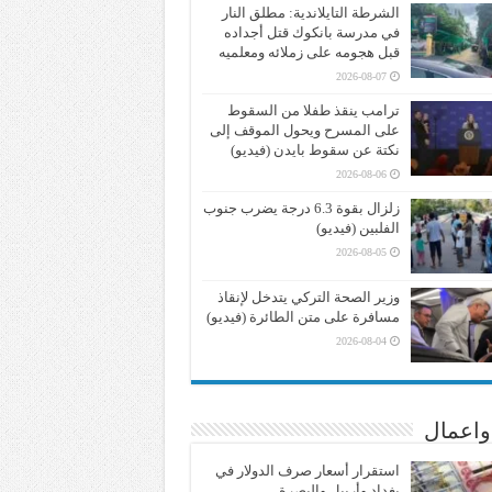
الشرطة التايلاندية: مطلق النار
في مدرسة بانكوك قتل أجداده
قبل هجومه على زملائه ومعلميه
2026-08-07
ترامب ينقذ طفلا من السقوط
على المسرح ويحول الموقف إلى
نكتة عن سقوط بايدن (فيديو)
2026-08-06
زلزال بقوة 6.3 درجة يضرب جنوب
الفلبين (فيديو)
2026-08-05
وزير الصحة التركي يتدخل لإنقاذ
مسافرة على متن الطائرة (فيديو)
2026-08-04
واعمال
استقرار أسعار صرف الدولار في
بغداد وأربيل والبصرة