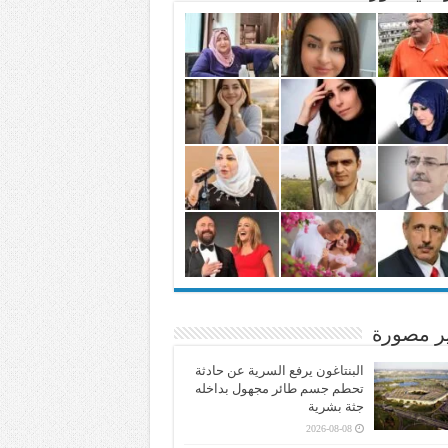
ير مصورة
البنتاغون يرفع السرية عن حادثة
تحطم جسم طائر مجهول بداخله
جثة بشرية
2026-08-08