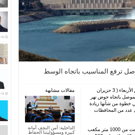
-08
صل ترفع المناسيب باتجاه الوسط
منبر العراق الحر :أكد مصدر مطلع، اليوم الأربعاء ( 3 حزيران
مقالات مشابهة
-08
د الموصل باتجاه حوض نهر
انية، في خطوة من شأنها زيادة
ي عدد من المحافظات
الداخلية: أمن النجف أمانة
وقال المصدر: إن الإطلاقات المائية ارتفعت من 1000 متر مكعب
كبيرة ومسؤوليتنا الحفاظ