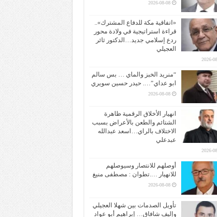
2026-08-08
«اتفاقية مكة للدفاع المشترك»..
قراءة استراتيجية في ولادة محور
ردع إسلامي جديد…الدكتور ثائر
العجيلي
2026-08
“منريد الخبز والماي … بس سالم
ابو عداي”…. حيدر حسين سويري
2026-08-08
انهيار الأخلاق الرقمية ظاهرة
الشتائم والطعن بالأعراض بسبب
الاختلاف بالراي…اسعد عبدالله
عبدعلي
2026-08
أوصلهم للانتصار وسيوصلهم
للانهيار ….تطوان : مصطفى منيغ
2026-08-08
تأويل الصدمات بين شهلا العجيلي
وإليف شافاق… إبراهيم أبو عواد