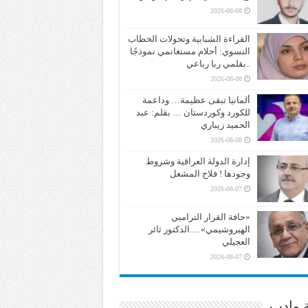
2026-08-08
القراءة الشبابية وتحولات الخطاب
النسوي: أحلام مستغانمي نموذجًا
..بقلمي ربا رباعي
2026-08-08
ألمانيا تبقى عظيمة… وداعمة
للكورد وكوردستان … بقلم: عبد
الحميد زيباري
2026-08-08
إدارة الدولة العراقية وشروط
وجودها ! فلاح المشعل
2026-08-07
«حافة القرار الترامبي
الهيروشيمي»….الدكتور ثائر
العجيلي
2026-08-07
ة وادب