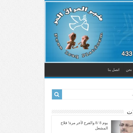
نحن
اتصل بنا
ات
يوم 8 /8 والفرح لآخر مرة! فلاح
المشعل