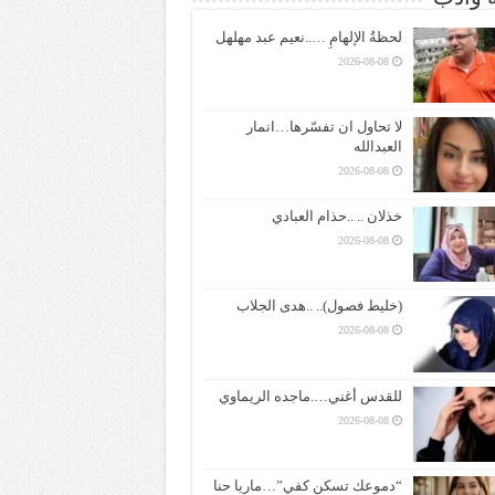
لحظةُ الإلهامِ …..نعيم عبد مهلهل
2026-08-08
لا تحاول ان تفسّرها…انمار
العبدالله
2026-08-08
خذلان .. ..حذام العبادي
2026-08-08
(خليط فصول).. ..هدى الجلاب
2026-08-08
للقدس أغني….ماجده الريماوي
2026-08-08
“دموعك تسكن كفي”…ماريا حنا