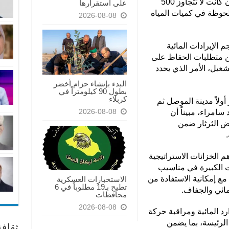
إلى 1250 متراً مكعباً قبل ساعات، بعد أن كانت لا تتجاوز 500
على استقرارها
لحوظة في كميات المياه
2026-08-08
 الإيرادات المائية
ن متطلبات الحفاظ على
شغيل، الأمر الذي يحدد
البدء بإنشاء حزام أخضر
بطول 90 كيلومتراً في
كربلاء
أولاً مدينة الموصل ثم
2026-08-08
امراء، مبيناً أن
فض الثرثار ضمن
.
م الخزانات الاستراتيجية
ات الكبيرة في مناسيب
مع إمكانية الاستفادة من
الاستخبارات العسكرية
تطيح بـ19 مطلوباً في 6
مائي والجفاف.
محافظات
2026-08-08
رد المائية ومراقبة حركة
 الرئيسة، بما يضمن
ثقاف