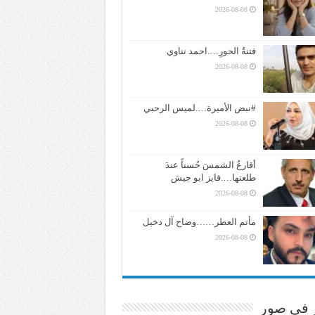
2026-08-08
فتنةُ الحورِ….احمد نناوي
2026-08-08
#نبض الأميرة….لميس الرحبي
2026-08-08
أقارعُ الشمسَ حُسناً عندَ
طلعتها….فايز ابو جيش
2026-08-08
مأتم العطر……وضاح آل دخيل
2026-08-08
ر في صور