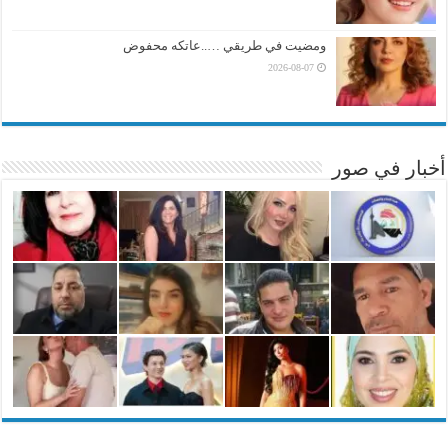
ومضيت في طريقي …..عاتكه محفوض
2026-08-07
أخبار في صور