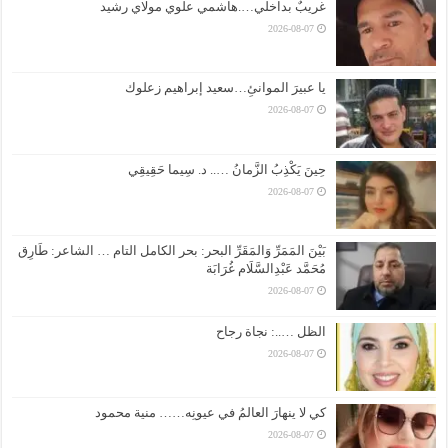
غريبٌ بداخلي….هاشمي علوي مولاي رشيد
2026-08-07
يا عبيرَ الموانئِ…سعيد إبراهيم زعلوك
2026-08-07
حِينَ يَكْذِبُ الزَّمانُ ….. د. سِيما حَقِيقِي
2026-08-07
بَيْنَ المَمَرِّ وَالمَقَرِّ البحر: بحر الكامل التام … الشاعر: طَارِق
مُحَمَّد عَبْدِالسَّلَام غُرَابَة
2026-08-07
الظل …..: نجاة رجاح
2026-08-07
كي لا ينهارَ العالمُ في عيونِه…… منية محمود
2026-08-07