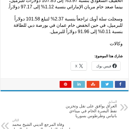
الخفيف السعودي بنسبة 3.97% إلى 107.85 دولارات للبرميل،
بينما صعد خام مربان الإماراتي بنسبة 1.12% إلى 97.17 دولاراً.
وسجلت سلة أوبك تراجعاً بنسبة 2.37% لتبلغ 101.58 دولاراً
للبرميل، في حين انخفض خام عمان في بورصة دبي للطاقة
بنسبة 0.11% إلى 91.96 دولاراً للبرميل.
وكالات
شارك هذا الموضوع:
فيس بوك
X
السابق
‏العراق يوافق على نقل وتخزين
نفط البصرة الخام في ميناءي
بانياس وطرطوس بسوريا
التالي
وفاة المرجع الديني الشيخ محمد