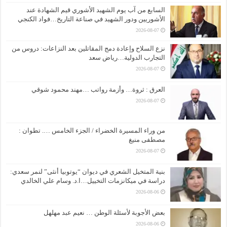
السابع من آب يوم الشهيد الأشوري قيم الشهادة عند
الأشوريين ودور الشهيد في صناعة التاريخ…فواد الكنجي
2026-08-07
نزع السلاح وإعادة دمج المقاتلين بعد النزاعات: دروس من
التجارب الدولية…رياض سعد
2026-08-07
العرق : ثروة… وأزمة رواتب …مهند محمود شوقي
2026-08-07
من وراء المسيرة الخضراء / الجزء الخامس …. تطوان :
مصطفى منيغ
2026-08-07
بنية المتخيل الشعري في ديوان “يوتوبيا أنثى” لنمر سعدي:
دراسة في ميكانزمات التخييل…ا.د. وسام علي الخالدي
2026-08-06
بعض الأجوبة لأسئلة الوطن … نعيم عبد مهلهل
2026-08-06