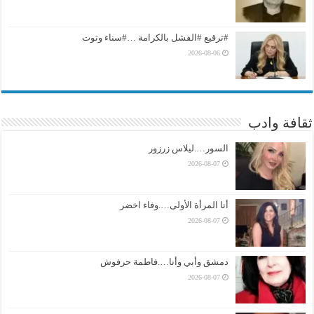
#ترقيع #الفشل بالكرامة …#سناء وتوت
2026-08-06
ثقافة وادب
السور….ليلاس زرزور
2026-08-07
أنا المرأة الأولى….وفاء اخضر
2026-08-07
دمشق وأبي وأنا….فاطمة حرفوش
2026-08-07