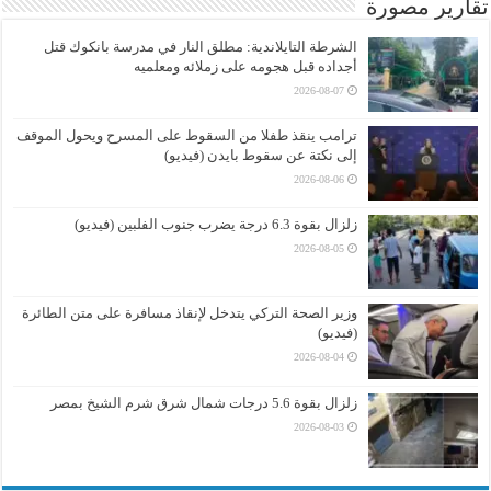
تقارير مصورة
الشرطة التايلاندية: مطلق النار في مدرسة بانكوك قتل
أجداده قبل هجومه على زملائه ومعلميه
2026-08-07
ترامب ينقذ طفلا من السقوط على المسرح ويحول الموقف
إلى نكتة عن سقوط بايدن (فيديو)
2026-08-06
زلزال بقوة 6.3 درجة يضرب جنوب الفلبين (فيديو)
2026-08-05
وزير الصحة التركي يتدخل لإنقاذ مسافرة على متن الطائرة
(فيديو)
2026-08-04
زلزال بقوة 5.6 درجات شمال شرق شرم الشيخ بمصر
2026-08-03