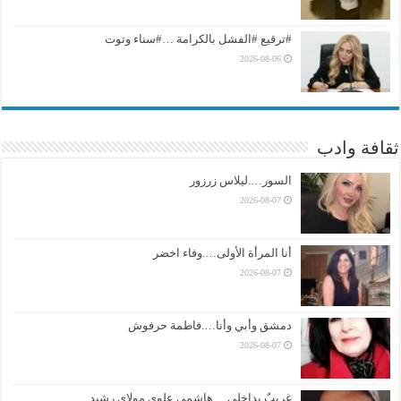
#ترقيع #الفشل بالكرامة …#سناء وتوت
2026-08-06
ثقافة وادب
السور….ليلاس زرزور
2026-08-07
أنا المرأة الأولى….وفاء اخضر
2026-08-07
دمشق وأبي وأنا….فاطمة حرفوش
2026-08-07
غريبٌ بداخلي….هاشمي علوي مولاي رشيد