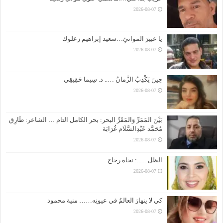
2026-08-07
يا عبيرَ الموانئِ…سعيد إبراهيم زعلوك
2026-08-07
حِينَ يَكْذِبُ الزَّمانُ ….. د. سِيما حَقِيقِي
2026-08-07
بَيْنَ المَمَرِّ وَالمَقَرِّ البحر: بحر الكامل التام … الشاعر: طَارِق
مُحَمَّد عَبْدِالسَّلَام غُرَابَة
2026-08-07
الظل …..: نجاة رجاح
2026-08-07
كي لا ينهارَ العالمُ في عيونِه…… منية محمود
2026-08-07