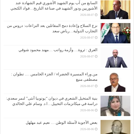
السابع من آب يوم الشهيد الأشوري قيم الشهادة عند
الأشوريين ودور الشهيد في صناعة التاريخ…فواد الكنجي
2026-08-07
نزع السلاح وإعادة دمج المقاتلين بعد النزاعات: دروس من
التجارب الدولية…رياض سعد
2026-08-07
العرق : ثروة… وأزمة رواتب …مهند محمود شوقي
2026-08-07
من وراء المسيرة الخضراء / الجزء الخامس …. تطوان :
مصطفى منيغ
2026-08-07
بنية المتخيل الشعري في ديوان “يوتوبيا أنثى” لنمر سعدي:
دراسة في ميكانزمات التخييل…ا.د. وسام علي الخالدي
2026-08-06
بعض الأجوبة لأسئلة الوطن … نعيم عبد مهلهل
2026-08-06