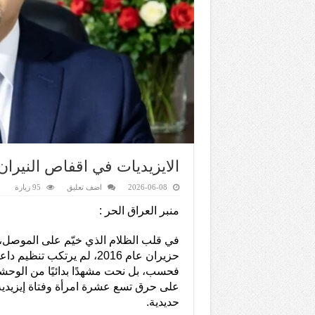
الايزيديات في اقفاص النير
2026-06-08
اضف تعليق
95 زيارة
منبر العراق الحر :
في قلب الظلام الذي خيّم على الموصل، و
حزيران عام 2016، لم يرتكب ت
فحسب، بل نحت مشهدًا بدائيًا من الوحشي
على حرق تسع عشرة امرأة وفتاة إيزيدية
حديدية.