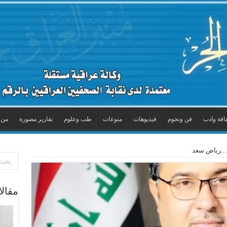
افة وادب
فن ونجوم
فيديوهات
منوعات
طب وعلوم
تقارير مصورة
من 
ن….رياض سعد
مقال