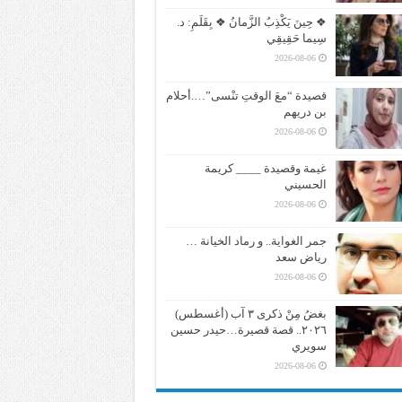
❖ حِينَ يَكْذِبُ الزَّمانُ ❖ بِقَلَمِ: د.
سِيما حَقِيقِي
2026-08-06
قصيدة “معَ الوقتِ تنْسى”….أحلام
بن دريهم
2026-08-06
غيمة وقصيدة ____ كريمة
الحسيني
2026-08-06
جمر الغواية.. و رماد الخيانة …
رياض سعد
2026-08-06
بغضُ مِنْ ذكرى ٣ آب (أغسطس)
٢٠٢٦.. قصة قصيرة…حيدر حسين
سويري
2026-08-06