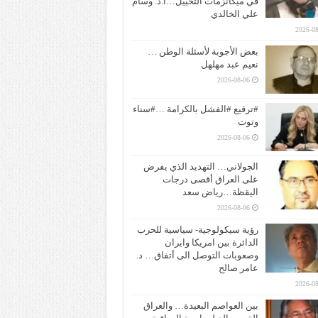
في ميكانزمات التخييل…ا.د. وسام
علي الخالدي
2026-08
بعض الأجوبة لأسئلة الوطن …
نعيم عبد مهلهل
2026-08-06
#ترقيع #الفشل بالكرامة …#سناء
وتوت
2026-08-06
الجولاني… التهديد الذي يفرض
على العراق أقصى درجات
اليقظة…رياض سعد
2026-08-06
رؤية سيكولوجية- سياسية للحرب
الدائرة بين امريكا وايران
وصعوبات التوصل الى أتفاق… د.
عامر صالح
2026-08
بين العواصم البعيدة… والعراق