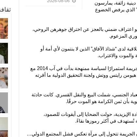
2026-08-06
ينية زائفة، يمارسون
ثقاف
ر” الذي يرفض الخضوع
و اعتراف ضمني بالعجز عن اختراق جوهرهن الروحي،
وري المزعوم.
قية لدى “شذاذ الآفاق” الذين لا ينتمون لأي أمة أو
 والموت والاغتراب.
وعلى المستوى الاجتماعي، كانت هذه الجريمة استمرارًا لسياسة ممنهجة بدأت في آب 2014 مع
ومن رايتس ووتش ولجنة التحقيق الدولية ما أقرته
عباد الجنسي، شملت البيع والنقل القسري. كانت حادثة
ية بأن ثمن الكرامة هو الموت حرقًا.
دة الإيزيدية، حولت الضحايا إلى أيقونات للصمود،
 تُستهدف في أكثر رموزها نقاءً.
ن الجريمة تتحول إلى مرآة تعكس فشل المجتمع الدولي…