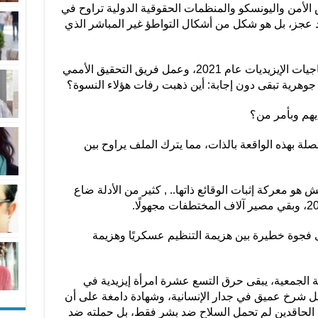
 الأمن واليونسكو والمنظمات الحقوقية الدولية تراوح في
 عجز، بل هو شكل من أشكال التواطؤ غير المباشر الذي
ورغم أن البرلمان العراقي أقر قانون الناجيات الإيزيديات عام 2021، وعمل فريق التحقيق الأممي
ديهم وبأمر من؟
لة بهذه الواقعة بالذات، مما يترك الملف يراوح بين
هو معركة إثبات الوقائع ذاتها.. , كثير من الأدلة ضاع
ى فجوة خطيرة بين هزيمة التنظيم عسكريًا وهزيمة
قية الجمعية، يبقى حرق التسع عشرة امرأة إيزيدية في
شرخ عميق في جدار الإنسانية، وشهادة دامغة على أن
ن الحاقدين لم تحمل السلاح ضد بشر فقط، بل حملته ضد