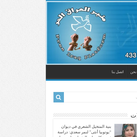
نحن
اتصل بنا
ات
بنية المتخيل الشعري في ديوان
“يوتوبيا أنثى” لنمر سعدي: دراسة