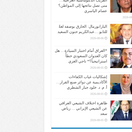
القريب الدبلوماسية العراقية…
متى تصل نتائجها إلى المواطن؟
عصام الياسري
2026-08
البارانورمال: الخارق بوصفه لغةً
للتابو….عبدالكريم حنون السعيد
2026-08-06
*العراق أمام اختبار السيادة… هل
كان العدوان السعودي خطأً
استراتيجياً؟* ناجي الغزي
2026-08-05
إشكاليات غياب الكفاءات
الأكاديمية عن دوائر صنع القرار…
أ. م. د. خلود جبار الشطري
2026-08-05
ظاهرة اختلاف الشيعي العراقي
عن الشيعي الإيراني … رياض
سعد
2026-08-05