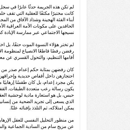
لم تكن هذه الجريمة حدثًا عابرًا في سجل 
كانت مختبرًا مكثفًا للعقلية التي تقف خل
أبناء الفئة الهجينة وشذاذ الآفاق من المج
الحاقدين على مكونات الأمة العراقية الأ
نسيجها الاجتماعي عبر ممارسة الإبادة 
لم تختر هؤلاء النسوة الموت حتفًا، بل اخت
رفضن رفضًا قاطعًا الانصياع لمنظومة ال
أقامها التنظيم، والتحول القسري عن مع
كان رفضهن بمثابة حكم إعدام صدر من 
احتجازهن داخل أقفاص حديدية وإحراقهن أ
يكن مجرد إعدام، بل كان طقسًا إرهابيًا مر
يكون رسالة رعب متعددة الطبقات. القف
حبس، بل هو استعارة مادية لوحشية العق
الذي يسعى إلى تجريد الضحية من إنسانيت
يمكن امتلاكه، ثم التلذذ بإفنائه علنًا.
من منظور التحليل النفسي للعقل الإرها
عن مزيج سام من السادية الجماعية والشعو