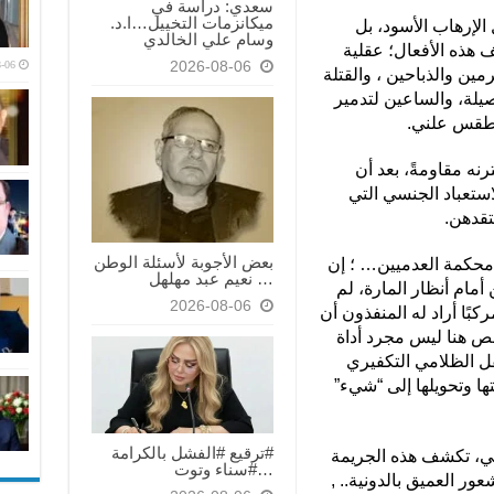
سعدي: دراسة في
ميكانزمات التخييل…ا.د.
الإرهاب الأسود، بل
وسام علي الخالدي
ف هذه الأفعال؛ عقلية
2026-08-06
-06
رمين والذباحين ، والقتلة
صيلة، والساعين لتدمير
كطقس علني.
رنه مقاومةً، بعد أن
استعباد الجنسي التي
تقدهن.
بعض الأجوبة لأسئلة الوطن
محكمة العدميين… ؛ إن
… نعيم عبد مهلهل
مام أنظار المارة، لم
2026-08-06
كبًا أراد له المنفذون أن
ص هنا ليس مجرد أداة
ل الظلامي التكفيري
ها وتحويلها إلى “شيء”
#ترقيع #الفشل بالكرامة
بي، تكشف هذه الجريمة
…#سناء وتوت
ر العميق بالدونية.. ,