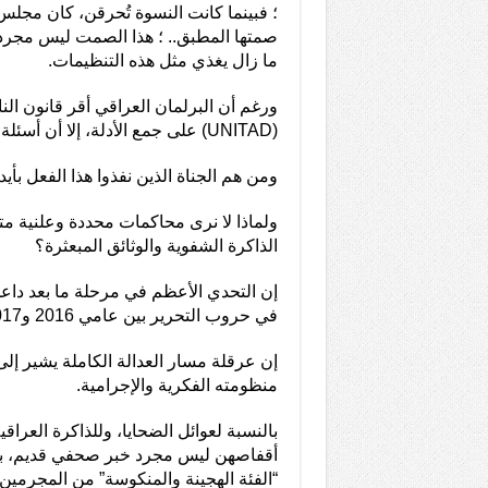
؛ فبينما كانت النسوة تُحرقن، كان مجلس
صمتها المطبق.. ؛ هذا الصمت ليس مجرد
ما زال يغذي مثل هذه التنظيمات.
(UNITAD) على جمع الأدلة، إلا أن أسئلة جوهرية تبقى دون إجابة: أين ذهبت رفات هؤلاء النسوة؟
ومن هم الجناة الذين نفذوا هذا الفعل بأي
ولماذا لا نرى محاكمات محددة وعلنية متص
الذاكرة الشفوية والوثائق المبعثرة؟
إن التحدي الأعظم في مرحلة ما بعد داعش 
في حروب التحرير بين عامي 2016 و2017، وبقي مصير آلاف المختطفات مجهولًا.
إن عرقلة مسار العدالة الكاملة يشير إل
منظومته الفكرية والإجرامية.
بالنسبة لعوائل الضحايا، وللذاكرة العرا
أقفاصهن ليس مجرد خبر صحفي قديم، بل 
“الفئة الهجينة والمنكوسة” من المجرمي