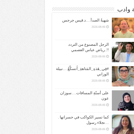
ة وادب
شهيةُ الصدأ….د.قيس جرجس
2026-08-06
الرجل المصنوع من التردد
!!..رياض عباس العصمي
2026-08-06
#فِي_هَذهِ_المَتاهةِ_أَتسكَّعُ….نبيلة
الوزاني
2026-08-06
على أسنّةِ المسافات….سوزان
عون
2026-08-06
كما تسير الكواكب في حسراتها .
…نجلاء رسول
2026-08-06