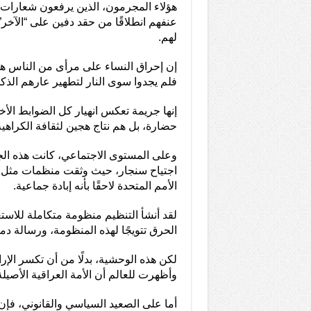
هؤلاء المجرمون، الذين يرفعون شعارات د
عنفهم انطلاقًا من حقد دفين على “الآخ
لهم.
إن إحراق النساء على مرأى من الناس ه
فلم يجدوا سوى النار لتطهير عارهم الذك
إنها جريمة تعكس انهيار كل الضوابط الأخلا
حضارة، بل هم نتاج هجين لثقافة الكراهية
اجتياح سنجار، حيث وثقت منظمات مثل هي
الأمم المتحدة لاحقًا بأنه إبادة جماعية.
لقد أنشأ التنظيم منظومة متكاملة للاست
الحرق تتويجًا لهذه المنظومة، ورسالة دمو
لكن هذه الوحشية، بدلًا من أن تكسر الإرا
وأظهرت للعالم أن الأمة العراقية الأصيلة
أما على الصعيد السياسي والقانوني، فإ