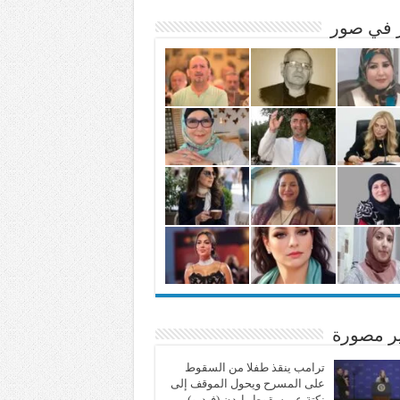
ر في صور
ير مصورة
ترامب ينقذ طفلا من السقوط
على المسرح ويحول الموقف إلى
نكتة عن سقوط بايدن (فيديو)