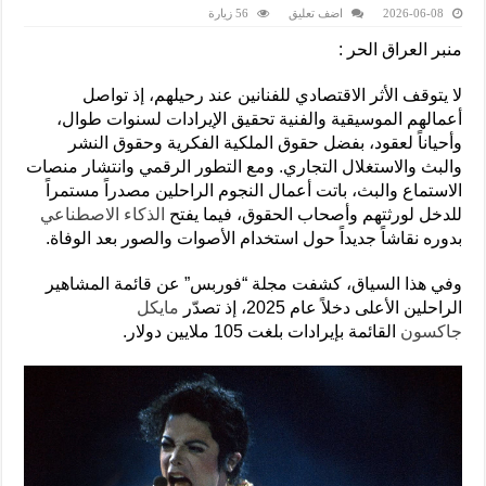
2026-06-08
اضف تعليق
56 زيارة
منبر العراق الحر :
لا يتوقف الأثر الاقتصادي للفنانين عند رحيلهم، إذ تواصل
أعمالهم الموسيقية والفنية تحقيق الإيرادات لسنوات طوال،
وأحياناً لعقود، بفضل حقوق الملكية الفكرية وحقوق النشر
والبث والاستغلال التجاري. ومع التطور الرقمي وانتشار منصات
الاستماع والبث، باتت أعمال النجوم الراحلين مصدراً مستمراً
للدخل لورثتهم وأصحاب الحقوق، فيما يفتح
الذكاء الاصطناعي
بدوره نقاشاً جديداً حول استخدام الأصوات والصور بعد الوفاة.
وفي هذا السياق، كشفت مجلة “فوربس” عن قائمة المشاهير
الراحلين الأعلى دخلاً عام 2025، إذ تصدّر
مايكل
جاكسون
القائمة بإيرادات بلغت 105 ملايين دولار.