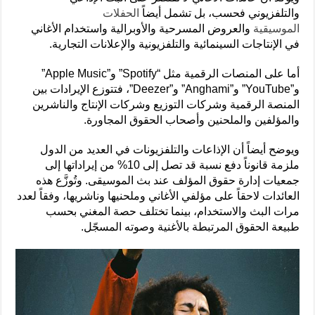
والتلفزيوني فحسب، بل تشمل أيضاً
الحفلات
الموسيقية
والعروض المسرحية والأوبرالية واستخدام الأغاني
في الإنتاجات السينمائية والتلفزيونية والإعلانات التجارية.
أما على المنصات الرقمية مثل “Spotify” و”Apple Music”
و”YouTube” و”Anghami” و”Deezer”، فتتوزع الإيرادات بين
المنصة الرقمية وشركات التوزيع وشركات الإنتاج والناشرين
والمؤلفين والملحنين وأصحاب الحقوق المجاورة.
ويوضح أيضاً أن الإذاعات والتلفزيونات في العديد من الدول
ملزمة قانوناً دفع نسبة قد تصل إلى 10% من إيراداتها إلى
جمعيات إدارة حقوق المؤلف عند بث الموسيقى. وتُوزَّع هذه
العائدات لاحقاً على مؤلفي الأغاني وملحنيها وناشريها، وفقاً لعدد
مرات البث والاستخدام، بينما تختلف حصة المغني بحسب
طبيعة الحقوق المرتبطة بالأغنية وصوته المسجّل.