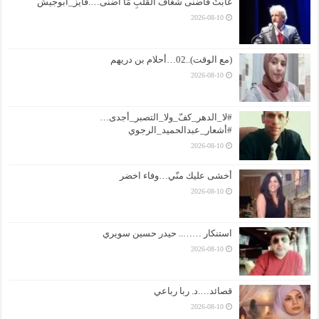
غَابَتْ فَأَضْنى شَغَافَ الْقَلْبِ مَا أَضْنى….فايز_أبوجيش
2026-08-10
(مع الوقت)..02…أحلام بن دريهم
2026-08-10
#لا_الدهر_كفّ_ولا_التصبر_أجدى…
#أشعار_عبدالحميد_الرجوي
2026-08-10
أخشى عليك منّي…وفاء اخضر
2026-08-10
استنكار …….. حيدر حسين سويري
2026-08-10
قصائد….د. ربا رباعي
2026-08-10