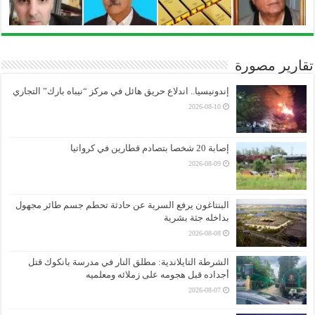
تقارير مصورة
إندونيسيا.. اندلاع حريق هائل في مركز “نيباه بارك” التجاري
2026-08-10
إصابة 20 شخصا بتصادم قطارين في كرواتيا
2026-08-09
البنتاغون يرفع السرية عن حادثة تحطم جسم طائر مجهول
بداخله جثة بشرية
2026-08-08
الشرطة التايلاندية: مطلق النار في مدرسة بانكوك قتل
أجداده قبل هجومه على زملائه ومعلميه
2026-08-07