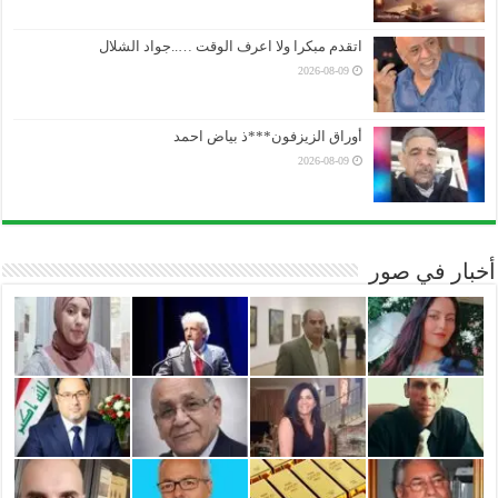
اتقدم مبكرا ولا اعرف الوقت …..جواد الشلال
2026-08-09
أوراق الزيزفون***ذ بياض احمد
2026-08-09
أخبار في صور