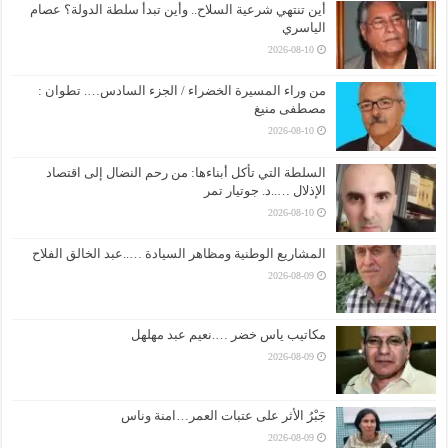
أين تنتهي شرعية السلاح.. وأين تبدأ سلطة الدولة؟ عصام
الياسري
2026-08-10
من وراء المسيرة الخضراء / الجزء السادس…. تطوان :
مصطفى منيغ
2026-08-10
السلطة التي تأكل أبناءها: من رحم النضال إلى اقتصاد
الإذلال …..د. جوتيار تمر
2026-08-10
المشاريع الوطنية ومظاهر السيادة …..عبد الخالق الفلاح
2026-08-09
مكاتيب ياس خضر ….نعيم عبد مهلهل
2026-08-09
جَبْرُ الأثر على عتبات العمر…امنة وناس
2026-08-09