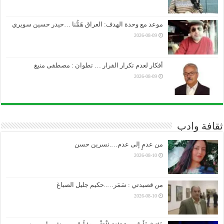
موعد مع وحدة الهدف: العراق هَمُّنا …حيدر حسين سويري
2026-08-09
أفكار لعدم تكرار الفرار … تطوان : مصطفى منيغ
2026-08-09
ثقافة وادب
من عدمٍ إلى عدم….نسرين حسن
2026-08-10
من قصيدتي : سَمَر…..حكيم جليل الصباغ
2026-08-10