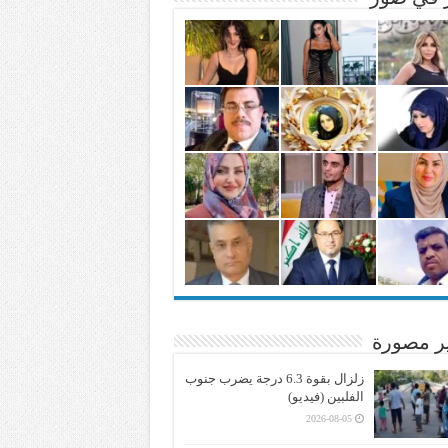
ير مصورة
زلزال بقوة 6.3 درجة يضرب جنوب
الفلبين (فيديو)
2026-08-05