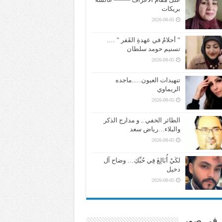
بريكات
2026-08-05
” أحلامٌ في عهدةِ القَفر ” ….
تسنيم حومد سلطان
2026-08-05
تنهيدات العيون…..ماجده
الريماوي
2026-08-05
الطائر الخفي .. و مدارج الذكر
والبلاء…رياض سعد
2026-08-05
لكَيْ أُبَالِغَ فِي حُبِّكِ… وضاح آل
دخيل
2026-08-05
ر في صور