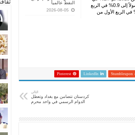
ثقاف
النفط عالمياً
الربع الثاني، و3.7% في الربع الثالث، وصولاً إلى 0.9% في الربع
2026-08-05
بع، فيما يُتوقع أن يبلغ الانكماش 2.3% في الربع الأول من
Pinterest
LinkedIn
Stumbleupon
التالي
كردستان تتضامن مع بغداد وتعطل
الدوام الرسمي في واحد محرم