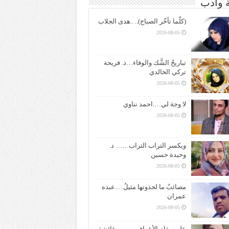
ة وادب
(كلّما تأخّر الصباح).. ..هدى الجلاب
2026-08-05
تباريحُ الشَّك والوفاء…د. فريحة
تركي الخالدي
2026-08-05
لا وجهَ لي….احمد نناوي
2026-08-05
ويكسر التراب التراب…… د.
وحيدة حسين
2026-08-05
مصائبُ ما لجذوتها مثيلُ….عبده
عمران
2026-08-05
على مقام الأعراف ——– عائشة