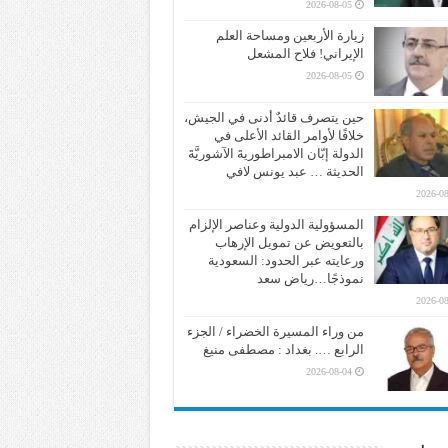
2026-08-05
زيارة الأربعين ومساحة العلم
الإيراني! فلاح المشعل
2026-08-05
حين يتصرف قائدٌ أدنى في الجيش،
خلافًا لأوامر القائد الأعلى في
الدولة إبّان الامبراطوريةَ الآشوريَّةَ
الحديثة … عبد يونس لافي
2026-08
المسؤولية الدولية وعناصر الإلزام
بالتعويض عن تمويل الإرهاب
ورعايته عبر الحدود: السعودية
نموذجًا…رياض سعد
2026-08
من وراء المسيرة الخضراء / الجزء
الرابع …. بغداد : مصطفى منيغ
2026-08-04