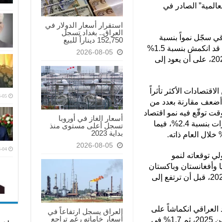
العالمية” الصادر في
استقرار أسعار الدولار في
العراق.. بغداد تسجل
اقي سجّل نمواً بنسبة
152,750 ديناراً للبيع
0.5% في عام 2024، فيما يُقدّر أن يكون قد انكمش بنسبة 1.5%
2026-08-05
خلال 2025، قبل استمرار التراجع في 2026، على أن يعود إلى
لاقتصادات الأكثر تأثراً
-05
 أضعف مقارنة بعدد من
ت توقّع فيه نمو اقتصاد
أسعار الغاز في أوروبا
السعودية بنسبة 3.1% في 2026، والامارات بنسبة 2.4%، فيما
تسجل أعلى مستوى منذ
بداية 2023
2026-08-05
-04
ي توقعاته لنمو
 وأفغانستان وباكستان
إلى 1.6% في 2026، مقابل 4.0% في 2025، قبل أن ترتفع إلى
العراقي انكماشاً على
العراق يسجل ارتفاعاً في
أسعار خاماته رغم تراجع
أساس سنوي بلغ 0.6% في الربع الأول من 2025، ثم 1.7% في