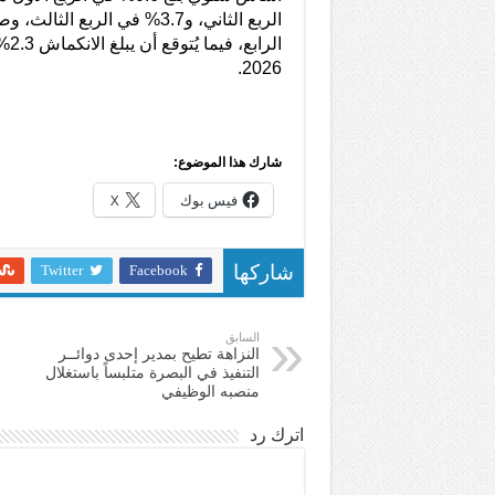
الرا
2026.
شارك هذا الموضوع:
فيس بوك
X
Twitter
Facebook
شاركها
السابق
النزاهة تطيح بمدير إحدى دوائــر
التنفيذ في البصرة متلبساً باستغلال
منصبه الوظيفي
اترك رد