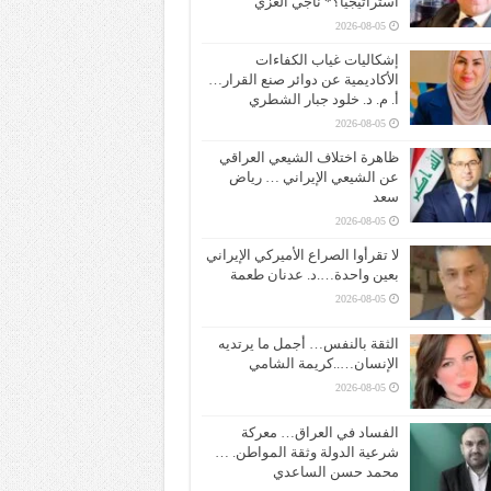
استراتيجياً؟* ناجي الغزي
2026-08-05
إشكاليات غياب الكفاءات
الأكاديمية عن دوائر صنع القرار…
أ. م. د. خلود جبار الشطري
2026-08-05
ظاهرة اختلاف الشيعي العراقي
عن الشيعي الإيراني … رياض
سعد
2026-08-05
لا تقرأوا الصراع الأميركي الإيراني
بعين واحدة….د. عدنان طعمة
2026-08-05
الثقة بالنفس… أجمل ما يرتديه
الإنسان…..كريمة الشامي
2026-08-05
الفساد في العراق… معركة
شرعية الدولة وثقة المواطن. …
محمد حسن الساعدي