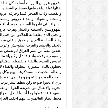
تشرين عروس الثورات أُستلت كل خناجر 
لقتلها غيلة ليلة زفافها فصطبغ الشطين د
والقصب وذاب الصخر كمدا وحرقه عروسا 
والمحبه والشهادة والفداء عروس رسمت
الفقراء التي غادرها الفرح والحبور اذ 
المهووسين بالسلطة والدينار وهزت عر
والحبل الذي تعلقنا به للخلاص من جب الم
رهط الساسة الاميين والامينين على مص
بالحقد والحسد والغرب المتوحش وعرب 
عقدين مضاً من عمر العراق لم نقبض غ
ولصوصية وقحه واداء فاشل وكبرياء مثل
عروس الصدق والنقاء والفضيله …فتيانها ا
يخطون بالدم اسطورة البطولة والفداء لان
والعالم الحديث …نستذكرها اليوم وكل ي
اناخت الموت واذلته وبروح نشوى بخمرة
دري لا يخبوا ضوءه ولن ينطفأ لينير در
الحرية والانعتاق من شرنقة الخوف والعبود
الشهداء قد اعطوا وما أخذوا ليظل العراق
محط انظار العالمين…اللهم احفظ العرا