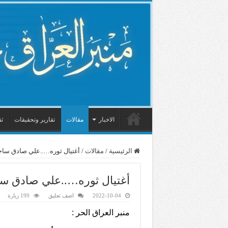
الاخبار
مقالات
تقارير وتحقيقات
ثق
الرئيسية
/
مقالات
/
أغتيال ثوره…..علي صادق سا
أغتيال ثوره…..علي صادق 
2022-10-04
اضف تعليق
199 زيارة
منبر العراق الحر :