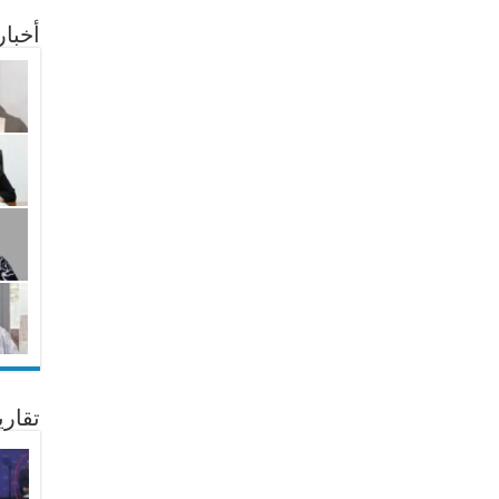
أخبا
تقار