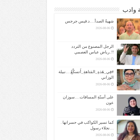
ة وادب
شهيةُ الصدأ….د.قيس جرجس
2026-08-06
الرجل المصنوع من التردد
!!..رياض عباس العصمي
2026-08-06
#فِي_هَذهِ_المَتاهةِ_أَتسكَّعُ….نبيلة
الوزاني
2026-08-06
على أسنّةِ المسافات….سوزان
عون
2026-08-06
كما تسير الكواكب في حسراتها .
…نجلاء رسول
2026-08-06