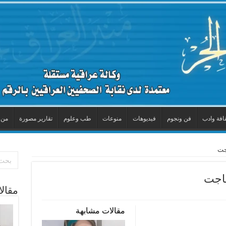
افة وادب
فن ونجوم
فيديوهات
منوعات
طب وعلوم
تقارير مصورة
من 
جت
ساجت
مقال
مقالات مشابهة