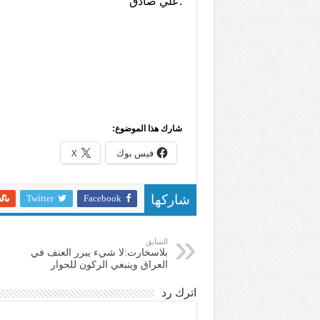
.علي صادق
شارك هذا الموضوع:
فيس بوك
X
Twitter
Facebook
شاركها
السابق
بلاسخارت:لا شيء يبرر العنف في
العراق وينبغي الركون للحوار
اترك رد