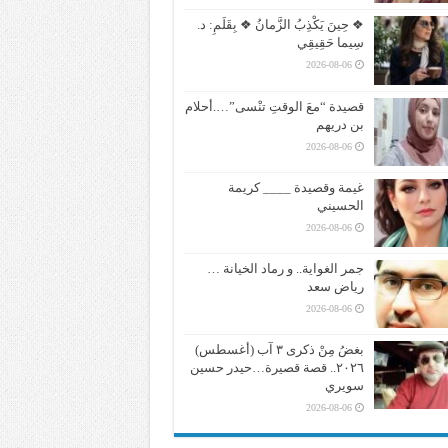
❖ حِينَ يَكْذِبُ الزَّمانُ ❖ بِقَلَمِ: د.
سِيما حَقِيقِي
2026-08-06
قصيدة “معَ الوقتِ تنْسى”….أحلام
بن دريهم
2026-08-06
غيمة وقصيدة ____ كريمة
الحسيني
2026-08-06
جمر الغواية.. و رماد الخيانة …
رياض سعد
2026-08-06
بغضُ مِنْ ذكرى ٣ آب (أغسطس)
٢٠٢٦.. قصة قصيرة…حيدر حسين
سويري
2026-08-06