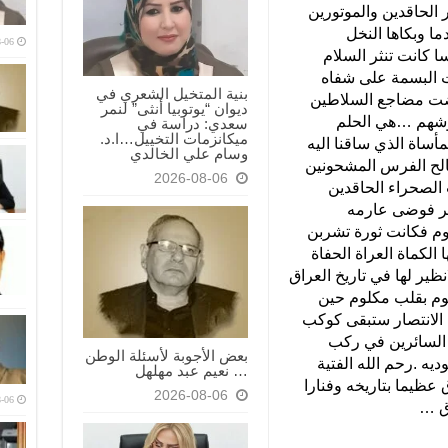
الحاقدين والموتورين
ما وبكاها النخل
-06
كانت تنثر السلام
 البسمة على شفاه
بنية المتخيل الشعري في
اقضت مضاجع السلاطين
ديوان “يوتوبيا أنثى” لنمر
وشهم …هي الحلم
سعدي: دراسة في
ميكانزمات التخييل…ا.د.
أساة الذي ساقنا اليه
وسام علي الخالدي
الح الفرس المشحونين
2026-08-06
الصحراء الحاقدين
ير فوضى عارمه
وم فكانت ثورة تشربن
لكماة العراة الحفاة
ظير لها في تاريخ العراق
وم بقلب مكلوم حين
 الانتصار ستبقى كوكب
ب السائرين في ركب
بعض الأجوبة لأسئلة الوطن
يه .رحم الله الفتية
… نعيم عبد مهلهل
 عظيما بتاريخه وفنارا
2026-08-06
-06
ق …