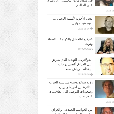
في ميكانزمات التخييل…ا.د. وسام
علي الخالدي
2026-08
بعض الأجوبة لأسئلة الوطن …
نعيم عبد مهلهل
2026-08-06
#ترقيع #الفشل بالكرامة …#سناء
وتوت
2026-08-06
الجولاني… التهديد الذي يفرض
على العراق أقصى درجات
اليقظة…رياض سعد
2026-08-06
رؤية سيكولوجية- سياسية للحرب
الدائرة بين امريكا وايران
وصعوبات التوصل الى أتفاق… د.
عامر صالح
2026-08
بين العواصم البعيدة… والعراق