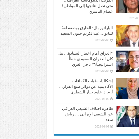
القريب الدبلوماسية العراقية…
متى تصل نتائجها إلى المواطن؟
عصام الياسري
2026-08
البارانورمال: الخارق بوصفه لغةً
للتابو….عبدالكريم حنون السعيد
2026-08-06
*العراق أمام اختبار السيادة… هل
كان العدوان السعودي خطأً
استراتيجياً؟* ناجي الغزي
2026-08-05
إشكاليات غياب الكفاءات
الأكاديمية عن دوائر صنع القرار…
أ. م. د. خلود جبار الشطري
2026-08-05
ظاهرة اختلاف الشيعي العراقي
عن الشيعي الإيراني … رياض
سعد
2026-08-05