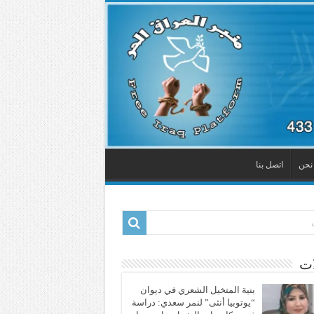
نحن
اتصل بنا
ات
بنية المتخيل الشعري في ديوان
“يوتوبيا أنثى” لنمر سعدي: دراسة