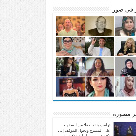
ر في صور
ير مصورة
ترامب ينقذ طفلا من السقوط
على المسرح ويحول الموقف إلى
نكتة عن سقوط بايدن (فيديو)