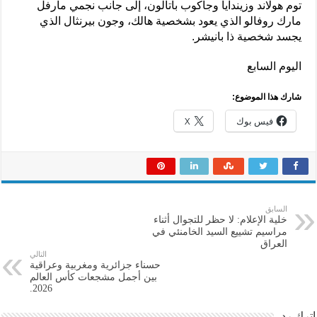
توم هولاند وزيندايا وجاكوب باتالون، إلى جانب نجمي مارفل
مارك روفالو الذي يعود بشخصية هالك، وجون بيرنثال الذي
يجسد شخصية ذا بانيشر.
اليوم السابع
شارك هذا الموضوع:
فيس بوك
X
السابق
خلية الإعلام: لا حظر للتجوال أثناء
مراسيم تشييع السيد الخامنئي في
العراق
التالي
حسناء جزائرية ومغربية وعراقية
بين أجمل مشجعات كأس العالم
2026.
اترك رد