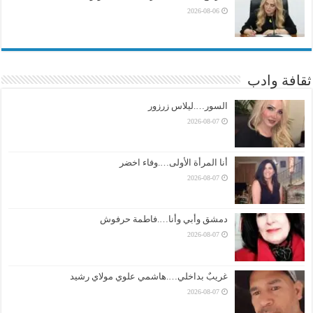
2026-08-06
ثقافة وادب
السور….ليلاس زرزور
2026-08-07
أنا المرأة الأولى….وفاء اخضر
2026-08-07
دمشق وأبي وأنا….فاطمة حرفوش
2026-08-07
غريبٌ بداخلي….هاشمي علوي مولاي رشيد
2026-08-07