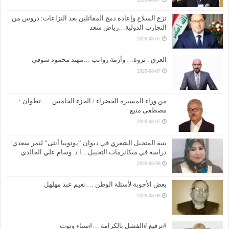
نزع السلاح وإعادة دمج المقاتلين بعد النزاعات: دروس من
التجارب الدولية…رياض سعد
2026-08-07
العرق : ثروة… وأزمة رواتب …مهند محمود شوقي
2026-08-07
من وراء المسيرة الخضراء / الجزء الخامس …. تطوان :
مصطفى منيغ
2026-08-07
بنية المتخيل الشعري في ديوان “يوتوبيا أنثى” لنمر سعدي:
دراسة في ميكانزمات التخييل…ا.د. وسام علي الخالدي
2026-08-06
بعض الأجوبة لأسئلة الوطن … نعيم عبد مهلهل
2026-08-06
#ترقيع #الفشل بالكرامة …#سناء وتوت