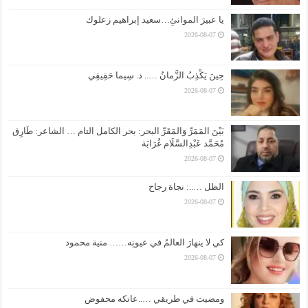
يا عبيرَ الموانئِ…سعيد إبراهيم زعلوك
2026-08-07
حِينَ يَكْذِبُ الزَّمانُ ….. د. سِيما حَقِيقِي
2026-08-07
بَيْنَ المَمَرِّ وَالمَقَرِّ البحر: بحر الكامل التام … الشاعر: طَارِق
مُحَمَّد عَبْدِالسَّلَام غُرَابَة
2026-08-07
الظل …..: نجاة رجاح
2026-08-07
كي لا ينهارَ العالمُ في عيونِه…… منية محمود
2026-08-07
ومضيت في طريقي …..عاتكه محفوض