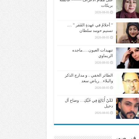
بريكات
2026-08-05
” أحلامٌ في عهدةِ القَفر ” ….
تسنيم حومد سلطان
2026-08-05
تنهيدات العيون…..ماجده
الريماوي
2026-08-05
الطائر الخفي .. و مدارج الذكر
والبلاء…رياض سعد
2026-08-05
لكَيْ أُبَالِغَ فِي حُبِّكِ… وضاح آل
دخيل
2026-08-05
ر في صور