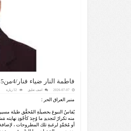
فاطمة النار ضياء فنار/4من5 …تطوان : مصطفى منيغ
2026-07-07
اضف تعليق
52 زيارة
منبر العراق الحر :
يُقاسُ النبوغ بحصيلَةِ المُحقَّق طيلة مسيرةِ
منه تكرارٌ لتجديدِ ما وُجِدَ كأجْوَدِ نهايته مَس
أو مُجَمِّدٍ لرغبةِ تلك المطروحات ، لإضاف