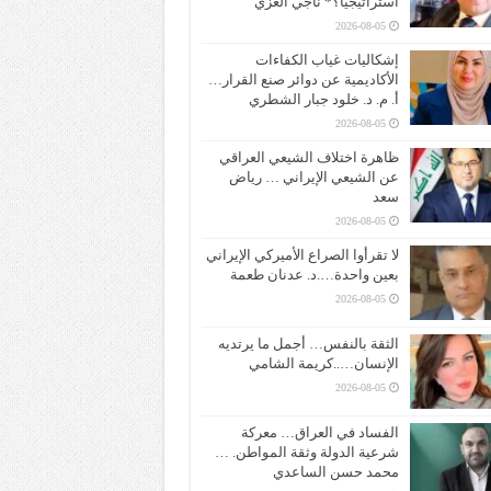
استراتيجياً؟* ناجي الغزي
2026-08-05
إشكاليات غياب الكفاءات
الأكاديمية عن دوائر صنع القرار…
أ. م. د. خلود جبار الشطري
2026-08-05
ظاهرة اختلاف الشيعي العراقي
عن الشيعي الإيراني … رياض
سعد
2026-08-05
لا تقرأوا الصراع الأميركي الإيراني
بعين واحدة….د. عدنان طعمة
2026-08-05
الثقة بالنفس… أجمل ما يرتديه
الإنسان…..كريمة الشامي
2026-08-05
الفساد في العراق… معركة
شرعية الدولة وثقة المواطن. …
محمد حسن الساعدي