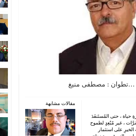
مقالات مشابهة
 حياة ، حتى المُستَنفَدَ
َرَّات ، غير مُبْعِدٍ لطموح
ة الخيرِ على استثمار