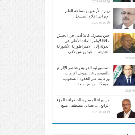
2026-08-05
زيارة الأربعين ومساحة العلم
الإيراني! فلاح المشعل
2026-08-05
حين يتصرف قائدٌ أدنى في الجيش،
خلافًا لأوامر القائد الأعلى في
الدولة إبّان الامبراطوريةَ الآشوريَّةَ
الحديثة … عبد يونس لافي
2026-08
المسؤولية الدولية وعناصر الإلزام
بالتعويض عن تمويل الإرهاب
ورعايته عبر الحدود: السعودية
نموذجًا…رياض سعد
2026-08
من وراء المسيرة الخضراء / الجزء
الرابع …. بغداد : مصطفى منيغ
2026-08-04