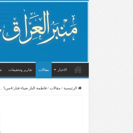
الاخبار
مقالات
تقارير وتحقيقات
ثق
الرئيسية
/
مقالات
/
فاطمة النار ضياء فنار/4من5 …تطوان : مصطفى منيغ