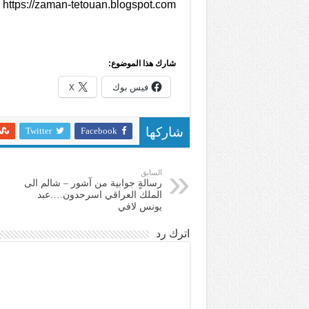
https://zaman-tetouan.blogspot.com
شارك هذا الموضوع:
فيس بوك
X
Twitter
Facebook
شاركها
السابق
رسالةٍ جوابية من آشور – شالم الى
الملك العراقي اسرحدون….عبد
يونس لافي
اترك رد