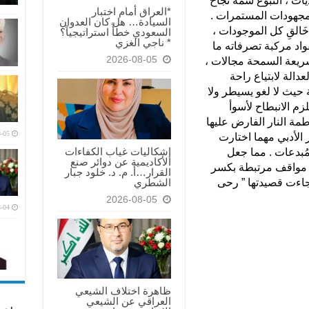
ت ، النبوغ سمة نجاح
*العراق أمام اختبار
لمجهودات المستمرات .
السيادة… هل كان العدوان
ر خَالقِ كل الموجودات ،
السعودي خطأً استراتيجياً؟
* ناجي الغزي
ِقواد مركبة تصرفاته ما
2026-08-05
لشريعة السمحة مجالات ،
عدالة لابتياع راحة
 حيث لا لغو يسيطر ولا
زم الانبطاح لأسوأ
طمة النار الفارض عليها
-05
 الأدبي مهما اختارت
إشكاليات غياب الكفاءات
مُبدعات . مما جعل
الأكاديمية عن دوائر صنع
ن مواقف مرتبطة بكسر
القرار…أ. م. د. خلود جبار
الشطري
اءت قصيدتها ” رحى
2026-08-05
-04
ظاهرة اختلاف الشيعي
العراقي عن الشيعي