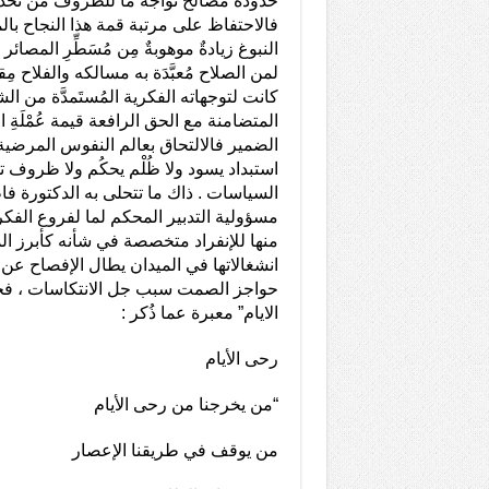
حدوده مصالح تواجه ما للظروف من تحديا
فالاحتفاظ على مرتبة قمة هذا النجاح با
النبوغ زيادةٌ موهوبةٌ مِن مُسَطِّرِ المصائ
لمن الصلاح مُعبَّدَة به مسالكه والفلاح م
كانت لتوجهاته الفكرية المُستَمدَّة من ا
المتضامنة مع الحق الرافعة قيمة عُمْلَةِ ال
الضمير فالالتحاق بعالم النفوس المرضية
استبداد يسود ولا ظُلْم يحكُم ولا ظروف تل
السياسات . ذاك ما تتحلى به الدكتورة فا
مسؤولية التدبير المحكم لما لفروع الفكر
منها للإنفراد متخصصة في شأنه كأبرز ال
انشغالاتها في الميدان يطال الإفصاح ع
حواجز الصمت سبب جل الانتكاسات ، فج
الايام” معبرة عما ذُكر :
رحى الأيام
“من يخرجنا من رحى الأيام
من يوقف في طريقنا الإعصار