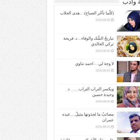
ة وادب
(كلّما تأخّر الصباح).. ..هدى الجلاب
2026-08-05
تباريحُ الشَّك والوفاء…د. فريحة
تركي الخالدي
2026-08-05
لا وجهَ لي….احمد نناوي
2026-08-05
ويكسر التراب التراب…… د.
وحيدة حسين
2026-08-05
مصائبُ ما لجذوتها مثيلُ….عبده
عمران
2026-08-05
على مقام الأعراف ——– عائشة