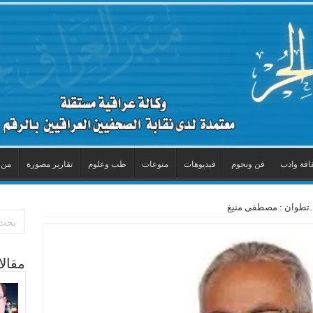
افة وادب
فن ونجوم
فيديوهات
منوعات
طب وعلوم
تقارير مصورة
من 
مقال