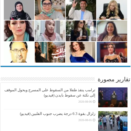
تقارير مصورة
ترامب ينقذ طفلا من السقوط على المسرح ويحول الموقف
إلى نكتة عن سقوط بايدن (فيديو)
2026-08-06
زلزال بقوة 6.3 درجة يضرب جنوب الفلبين (فيديو)
2026-08-05