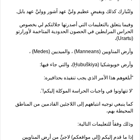
ولتُبارك كذلك وبفيضٍ عظيم وليَّ عهد آشور ووليَّ عهد بابل.
وفيما يتعلق بالتعليمات التي أصدرتها جلالتكم لي بخصوص
الحراس المرابطين في الحصون الحدودية المتاخمة لأورارتو
(Urartu)،
وأرض المناويين (Manneans) ، والميديين (Medes) ،
وأرض خوبوشكيا (Ḫubuškiya)، والتي جاء فيها:
“أبلغوهم هذا الأمر الذي يجب تنفيذه بحذافيره:
‘لا تتهاونوا في واجبات الحراسة الموكلة إليكم!’.
كما ينبغي توجيه انتباههم إلى اللاجئين القادمين من المناطق
المحيطة بهم،
وذلك وفقاً للتعليمات التالية:
إذا ما قدم إليكم (إلى مواقعكم) لاجئٌ من أرض المناويين