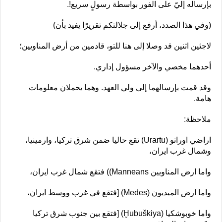
بإرساله إليّ على الفور بواسطة رسولٍ سريع!.
(وفي هذا الصدد، أرفع إلى جلالتكم تقريرًا يفيد بأن)
لاجئين اثنين قد وصلا إلى هنا للتو، قادمين من أرض المناويين؛
أحدهما مخصي والآخر مسؤول إداري.
وقد قمت بإرسالهما إلى ولي العهد. وهما يحملان معلومات
هامة.
ملاحظة:
اراضي اوراتو (Urartu) تقع حاليا ضمن شرق تركيا، وارمينيا،
وشمال غرب ايران،
واما ارض المناويين Manneans)) فتقع شمال غرب ايران،
واما ارض الميديون (Medes) [فتقع في غرب ووسط ايران،
واما خوبوشكيا (Ḫubuškiya) [فتقع بين جنوب شرق تركيا