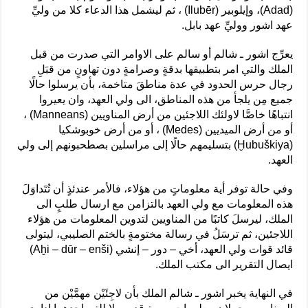
(Adad)، وإيلوبير (Ilubēr) ، ثم ليشمل هذا الدعاء كلا من وليِّ
عهد اشور ووليِّ عهد بابل.
يعرِّج اشور ـ شالم أو سالم على الاوامر التي صدرت من قبل
الملك والتي امر بتطبيقها بدقةٍ وصرامةٍ دون تهاونٍ من قبَلِ
رجال حرس الحدود في عدة مناطقَ متاخمة، بأن يرسلوا حالًا
جميع مِن يلجأ من هذه المناطق، الى ولي العهد، وان يعيروا
انتباهًا خاصَّا لاولئك اللاجئين من أرض المناويين (Manneans) ،
أو من أرض الميديين (Medes) ، أو من أرض خوبوشكيا
(Ḫubuškiya) بتسليمهم حالًا إلى مراسلين بصطحبونهم إلى ولي
العهد.
وفي حالة توفر أية معلوماتٍ من هؤلاء، فالأمر عندئذٍ أن تُتَداوَلَ
هذه المعلومات مع ولي العهد بالتزامن مع ارسال طلبٍ الى
الملك، ليرسلَ كاتبًا من المناويين لتدوين المعلومات من هؤلاء
اللاجئين، ثم ترسَلُ في رسالة مختومةٍ بالختم الصليبي، ليتولى
قائد قوات ولي العهد، أخي – دور – إنشي (Aḫi – dūr – enši)
ايصال التقرير الى مكتب الملك.
في النهاية يخبر اشور ـ شالم الملك بأن لاجِئَيْن مهمَّيْن من