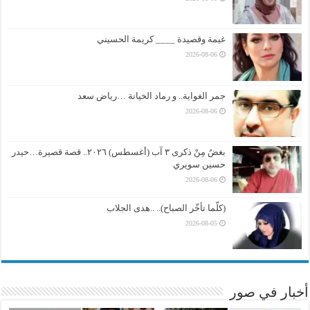
غيمة وقصيدة ____ كريمة الحسيني
2026-08-06
جمر الغواية.. و رماد الخيانة …رياض سعد
2026-08-06
بغضُ مِنْ ذكرى ٣ آب (أغسطس) ٢٠٢٦.. قصة قصيرة…حيدر
حسين سويري
2026-08-06
(كلّما تأخّر الصباح).. ..هدى الجلاب
2026-08-05
أخبار في صور