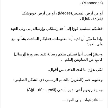
(Manneans) ،
أو من أرض الميديين(Medes) ، أو من أرض خوبوشكيا
(Ḫubuškiya) ،
فعليكم تسليمه فورًا إلى أحد رسلكم، وإرساله إلى ولي العهد.
وإذا ما تبيّن أن لديه أية معلومات، فعليكم التباحث بشأنها مع
ولي العهد؛
وحينئذٍ [يجب أن] تصلني منكم رسالة تفيد بضرورة [إرسال]
كاتبٍ من المناويين إليكم…
لكي يدوّن ما لدى اللاجئ من أقوال.
وعليهم ختم (التقرير) بالخاتم الرسمي ذي الشكل الصليبي؛
ومن ثم يقوم أخي- دور- إنشي (Aḫi – dūr – enši)
— قائد قوات ولي العهد —