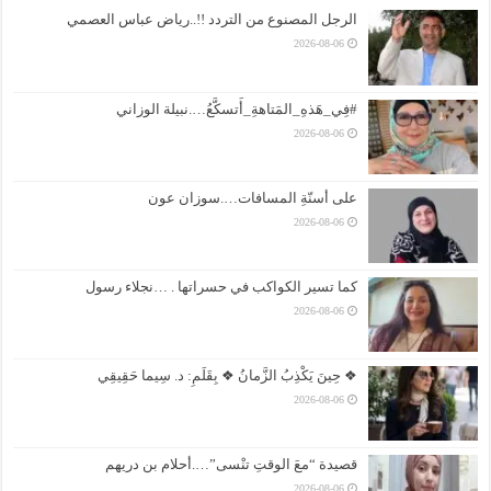
الرجل المصنوع من التردد !!..رياض عباس العصمي
2026-08-06
#فِي_هَذهِ_المَتاهةِ_أَتسكَّعُ….نبيلة الوزاني
2026-08-06
على أسنّةِ المسافات….سوزان عون
2026-08-06
كما تسير الكواكب في حسراتها . …نجلاء رسول
2026-08-06
❖ حِينَ يَكْذِبُ الزَّمانُ ❖ بِقَلَمِ: د. سِيما حَقِيقِي
2026-08-06
قصيدة “معَ الوقتِ تنْسى”….أحلام بن دريهم
2026-08-06