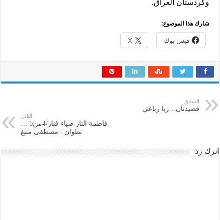
وكردستان العراق.
شارك هذا الموضوع:
فيس بوك
X
السابق
قصيدتان…ربا رباعي
التالي
فاطمة النار ضياء فنار/4من5 …
تطوان : مصطفى منيغ
اترك رد