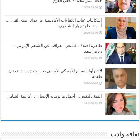
خطأً استراتيجياً؟* ناجي الغزي
2026-08-05
إشكاليات غياب الكفاءات الأكاديمية عن دوائر صنع القرار…
أ. م. د. خلود جبار الشطري
2026-08-05
ظاهرة اختلاف الشيعي العراقي عن الشيعي الإيراني …
رياض سعد
2026-08-05
لا تقرأوا الصراع الأميركي الإيراني بعين واحدة….د. عدنان
طعمة
2026-08-05
الثقة بالنفس… أجمل ما يرتديه الإنسان…..كريمة الشامي
2026-08-05
ثقافة وادب