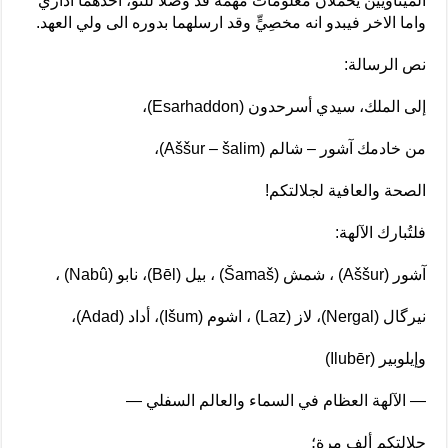
الميناويين يحملان معلومات مهمة قد وصلا للتو، احدهما اداري
واما الاخر فيبدو انه مخصِيٍّ وقد ارسلهما بدوره الى ولي العهد.
نص الرسالة:
إلى الملك، سيدي أسرحدون (Esarhaddon)،
من خادمك آشور – شالم (Aššur – šalim)،
الصحة والعافية لجلالتكم!
فلتُبارك الآلهة:
آشور (Aššur) ، شمش (Šamaš) ، بيل (Bēl)، نابو (Nabû) ،
نيرگال (Nergal)، لاز (Laz) ، اشوم (Išum)، أداد (Adad)،
وإيلوبير (Ilubēr)
— الآلهة العظام في السماء والعالم السفلي —
جلالتكم ألف مرة؛