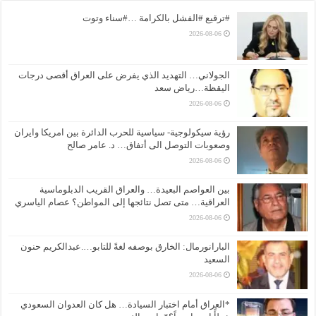
#ترقيع #الفشل بالكرامة …#سناء وتوت
2026-08-06
الجولاني… التهديد الذي يفرض على العراق أقصى درجات
اليقظة…رياض سعد
2026-08-06
رؤية سيكولوجية- سياسية للحرب الدائرة بين امريكا وايران
وصعوبات التوصل الى أتفاق… د. عامر صالح
2026-08-06
بين العواصم البعيدة… والعراق القريب الدبلوماسية
العراقية… متى تصل نتائجها إلى المواطن؟ عصام الياسري
2026-08-06
البارانورمال: الخارق بوصفه لغةً للتابو….عبدالكريم حنون
السعيد
2026-08-06
*العراق أمام اختبار السيادة… هل كان العدوان السعودي