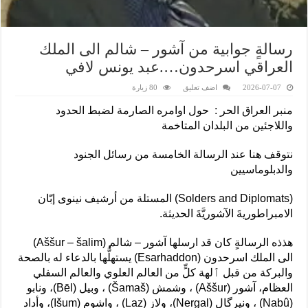
رسالةٍ جوابية من آشور – شالم الى الملك
العراقي اسرحدون….عبد يونس لافي
2026-07-07
اضف تعليق
80 زيارة
منبر العراق الحر : حول اوامره الصارمة لضبط الحدود
واللاجئين من البلدان المتاخمة
نتوقف هنا عند الرسالة الخامسة من رسائل الجنود
والدبلوماسيين
(Solders and Diplomats) المستلة من أرشيف نينوى إبّان
الامبراطوريةَ الآشوريَّةَ الحديثة.
هذذه الرسالةٍ كان قد ارسلها آشور – شالم (Aššur – šalim)
الى الملك اسرحدون (Esarhaddon) يستهلُّها بالدعاء له بالصحة
والبركة من قبل ٱلهة كلٍّ من العالم العلوي والعالم السفلي
العظام، آشور (Aššur) ، وشمش (Šamaš) ، وبيل (Bēl)، ونابو
(Nabû) ، ونيرگال (Nergal)، ولاز (Laz) ، واشوم (Išum)، وأداد