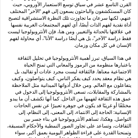
القرن التاسع عشر في سياق توسع الاستعمار الأوروبي، حيث
كان المستكشفون والباحثون يسعون إلى فهم “الآخر” المختلف
عنهم، لكنها سرعان ما تجاوزت تلك النظرة الاستشراقية لتصبح
أداة نقدية لفهم الذات أيضًا، أي لفهم المجتمعات الغربية نفسها
في علاقتها بالحداثة والتغيير. ومن هنا، فإن الأنثروبولوجيا ليست
فقط دراسة “الآخر”، بل هي أيضًا دراسة “الأنا”، أي محاولة لفهم
الإنسان في كل مكان وزمان.
في هذا السياق، تبرز أهمية الأنثروبولوجيا في تحليل الثقافة
باعتبارها منظومة من الرموز والمعاني التي تمنح الحياة
الاجتماعية معناها. فالثقافة ليست مجرد عادات أو تقاليد، بل
هي نظام معقد يحدد كيف يفكر الناس، كيف يتواصلون، وكيف
يتفاعلون مع العالم. ومن خلال أدواتها الميدانية مثل الملاحظة
بالمشاركة والمقابلات، تسعى الأنثروبولوجيا إلى الدخول في
عمق هذه الثقافة لفهمها من الداخل. كما أنها تكشف أن ما يبدو
مختلفًا أو غريبًا قد يكون في جوهره تعبيرًا عن نفس الحاجات
الإنسانية: الحاجة إلى الانتماء، إلى المعنى، إلى النظام، إلى
التواصل. وهكذا، تساهم الأنثروبولوجيا في بناء جسر بين
الثقافات، وتساعد على تجاوز الصور النمطية والأحكام المسبقة،
وتمنحنا القدرة على قراءة الظواهر اليومية بعمق أكبر، سواء