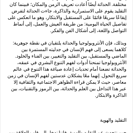
مختلفة. الحداثة أيضًا أعادت تعريف الزمن والمكان؛ فبينما كان
التقليد يقوم على الاستمرارية والذاكرة، جاءت الحداثة لتفرض
إيقاعًا سريعًا قائمًا على المستقبل والابتكار، وهو ما انعكس على
تفاصيل الحياة اليومية: من طريقة العيش والعمل، إلى أنماط
التواصل واللغة، إلى أشكال الفن والفكر.
وبذلك، فإن الأنثروبولوجيا والحداثة يلتقيان في نقطة جوهرية:
كلاهما يسعى إلى فهم الإنسان في جدليته المستمرة بين
الماضي والمستقبل، بين التقليد والتغيير، بين الفناء والخلود.
الأنثروبولوجيا تمنحنا أدوات لفهم التنوع البشري في عمقه،
والحداثة تضعنا أمام تحديات إعادة صياغة هذا التنوع في عالم
سريع التحول. إنهما معًا يشكلان عدستين لفهم الإنسان في زمن
معاصر، حيث لا يمكن قراءة الظواهر الاجتماعية والثقافية إلا
عبر هذا التداخل بين العلم والحداثة، بين الرموز والتقنيات، بين
الذاكرة والابتكار.
التقليد والهوية
حين نتحدث عن التقليد والهوية، فإننا ندخل إلى قلب العلاقة بين