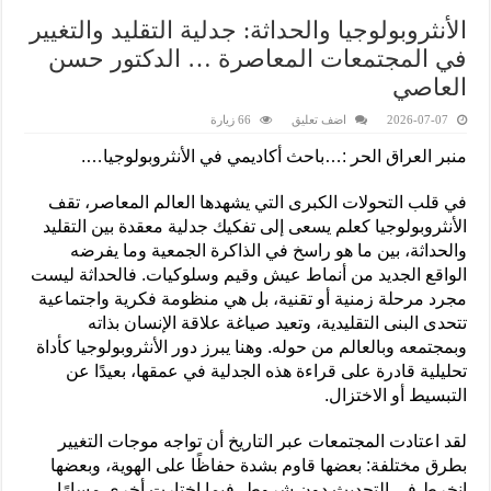
الأنثروبولوجيا والحداثة: جدلية التقليد والتغيير
في المجتمعات المعاصرة … الدكتور حسن
العاصي
2026-07-07
اضف تعليق
66 زيارة
منبر العراق الحر :…باحث أكاديمي في الأنثروبولوجيا….
في قلب التحولات الكبرى التي يشهدها العالم المعاصر، تقف
الأنثروبولوجيا كعلم يسعى إلى تفكيك جدلية معقدة بين التقليد
والحداثة، بين ما هو راسخ في الذاكرة الجمعية وما يفرضه
الواقع الجديد من أنماط عيش وقيم وسلوكيات. فالحداثة ليست
مجرد مرحلة زمنية أو تقنية، بل هي منظومة فكرية واجتماعية
تتحدى البنى التقليدية، وتعيد صياغة علاقة الإنسان بذاته
وبمجتمعه وبالعالم من حوله. وهنا يبرز دور الأنثروبولوجيا كأداة
تحليلية قادرة على قراءة هذه الجدلية في عمقها، بعيدًا عن
التبسيط أو الاختزال.
لقد اعتادت المجتمعات عبر التاريخ أن تواجه موجات التغيير
بطرق مختلفة: بعضها قاوم بشدة حفاظًا على الهوية، وبعضها
انخرط في التحديث دون شروط، فيما اختارت أخرى مسارًا