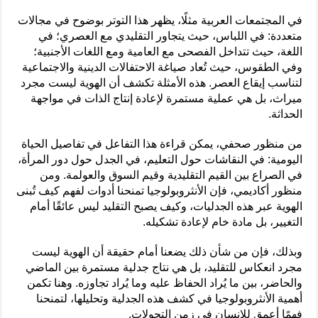
في المجتمعات العربية مثلًا، يظهر هذا التوتر بوضوح في مجالات
متعددة: في اللباس، حيث يتجاور التقليدي مع العصري؛ في
اللغة، حيث تتداخل الفصحى مع العامية ومع اللغات الأجنبية؛
وفي الطقوس، حيث تُعاد صياغة الاحتفالات الدينية والاجتماعية
لتناسب إيقاع العصر. هذه الأمثلة تكشف أن الهوية ليست مجرد
ميراث، بل هي عملية مستمرة لإعادة إنتاج الذات في مواجهة
الحداثة.
من منظور صحفي، يمكن قراءة هذا التفاعل في تفاصيل الحياة
اليومية: في النقاشات حول التعليم، في الجدل حول دور المرأة،
في الصراع بين القيم التقليدية وقيم السوق والعولمة. ومن
منظور أكاديمي، فإن الأنثروبولوجيا تمنحنا أدوات لفهم كيف تُبنى
الهوية عبر هذه الجدليات، وكيف يصبح التقليد ليس عائقًا أمام
التغيير، بل مادة خام لإعادة تشكيله.
وبذلك، فإن من شأن ذلك يضعنا أمام حقيقة أن الهوية ليست
مجرد انعكاس للتقليد، بل هي نتاج جدلية مستمرة بين الماضي
والحاضر، بين ما يُراد الحفاظ عليه وما يُراد تجاوزه. وهنا تكمن
أهمية الأنثروبولوجيا في كشف هذه الجدلية وتحليلها، لتمنحنا
فهمًا أعمق للإنسان في زمن التحولات.