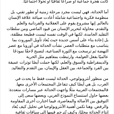
كانت هجرة جماعية أو صراعًا ثقافيًا أو تحولًا اجتماعيًا.
أما الحداثة، فهي ليست مجرد مرحلة زمنية أو تطور تقني، بل
منظومة فكرية واجتماعية شاملة أعادت صياغة علاقة الإنسان
بالعالم. إنها مشروع يقوم على العقلانية والفردانية والعلم
والتقدم، محاولة لتحرير الإنسان من قيود الماضي ومن سلطات
التقليد الجامدة، لكنها في الوقت نفسه ليست قطيعة مطلقة،
بل إعادة بناء على أسس جديدة حيث يُعاد تأويل الموروث بما
يتناسب مع متطلبات العصر. نشأت الحداثة في أوروبا مع عصر
النهضة ثم ترسخت مع الثورة الصناعية، لتصبح لاحقًا نموذجًا
عالميًا بفعل العولمة، وارتبطت بمفاهيم مثل الحرية
والديمقراطية والسوق والعلم، لكنها حملت أيضًا توترات عميقة
بين الفرد والجماعة، بين العقل والإيمان، بين التقدم والتقاليد.
من منظور أنثروبولوجي، الحداثة ليست فقط ما يحدث في
الغرب، بل هي أيضًا كيف تتفاعل المجتمعات الأخرى معها.
فالمجتمعات العربية مثلًا واجهت الحداثة عبر مسارات متعددة:
بعضها حاول استنساخ النموذج الغربي، وبعضها سعى إلى
التوفيق بين الأصالة والمعاصرة، فيما اختارت أخرى المقاومة
والرفض. وهنا تكمن أهمية الأنثروبولوجيا في تحليل كيف يُعاد
إنتاج الحداثة محليًا، وكيف تُترجم قيمها إلى سياقات ثقافية