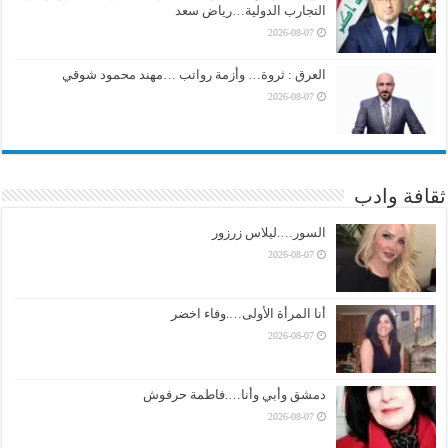
التجارب الدولية…رياض سعد
2026-08-07
العرق : ثروة… وأزمة رواتب …مهند محمود شوقي
2026-08-07
ثقافة وادب
السور….ليلاس زرزور
2026-08-07
أنا المرأة الأولى….وفاء اخضر
2026-08-07
دمشق وأبي وأنا….فاطمة حرفوش
2026-08-07