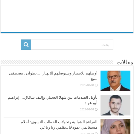
مقالات
أوصلهم للانتصار وسيوصلهم للانهيار ….تطوان : مصطفى
منيغ
2026-08-08
تأويل الصدمات بين شهلا العجيلي وإليف شافاق… إبراهيم
أبو عواد
2026-08-08
القراءة الشبابية وتحولات الخطاب النسوي: أحلام
مستغانمي نموذجًا ..بقلمي ربا رباعي
2026-08-08