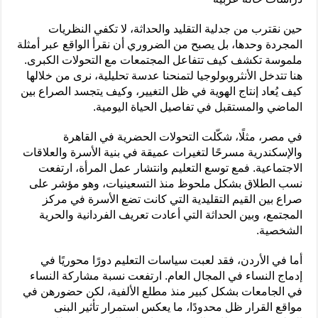
حين نقترب من جدلية التقليد والحداثة، لا تكفي النظريات
المجردة وحدها، بل يصبح من الضروري أن نقرأ الواقع عبر أمثلة
ملموسة تكشف كيف تتفاعل المجتمعات مع التحولات الكبرى.
هنا تتدخل الأنثروبولوجيا لتمنحنا عدسة تحليلية، نرى من خلالها
كيف يُعاد إنتاج الهوية في ظل التغيير، وكيف يتجسد الصراع بين
الماضي والمستقبل في تفاصيل الحياة اليومية.
في مصر، مثلًا، شكّلت التحولات الحضرية في القاهرة
والإسكندرية مسرحًا لتغيرات عميقة في بنية الأسرة والعلاقات
الاجتماعية. فمع توسع التعليم وانتشار عمل المرأة، ارتفعت
نسب الطلاق بشكل ملحوظ منذ التسعينيات، وهو مؤشر على
صراع بين القيم التقليدية التي كانت تضع الأسرة في مركز
المجتمع، وبين الحداثة التي أعادت تعريف الفردانية والحرية
الشخصية.
أما في الأردن، فقد لعبت سياسات التعليم دورًا محوريًا في
إدماج النساء في المجال العام. ارتفعت نسبة مشاركة النساء
في الجامعات بشكل كبير منذ مطلع الألفية، لكن حضورهن في
مواقع القرار ظل محدودًا، ما يعكس استمرار تأثير البنى