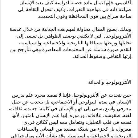
أكاديمي، فإنها تمثل مادة خصبة لدراسة كيف يعيد الإنسان
صياغة ذاته في مواجهة التغيرات، وكيف تتحول الثقافة إلى
ساحة صراع بين قوى المحافظة وقوى التحديث.
وبذلك، يصبح المقال محاولة لفهم هذه الجدلية من خلال عدسة
الأنثروبولوجيا، التي لا تكتفي بوصف الظواهر، بل تسعى إلى
تحليلها وربطها بسياقاتها التاريخية والاجتماعية والسياسية،
لتقدم صورة شاملة عن المجتمعات المعاصرة وهي تتأرجح بين
إرثها الثقافي وضغوط الحداثة.
الأنثروبولوجيا والحداثة
حين نتحدث عن الأنثروبولوجيا، فإننا لا نقصد مجرد علم يدرس
الإنسان في بعده البيولوجي أو الاجتماعي، بل نتحدث عن حقل
معرفي واسع يسعى إلى فهم الإنسان في كليته: جسده، ثقافته،
لغته، طقوسه، علاقاته، ورموزه. إنها علم الإنسان بامتياز، لأنها
تضعه في قلب التحليل، وتتعامل معه ليس ككائن فردي
معزول، بل كجزء من شبكة معقدة من المعاني والسياقات
التاريخية والاجتماعية والسياسية. وقد نشأت الأنثروبولوجيا في