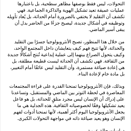
التحولات، ليس فقط بوصفها مظاهر سطحية، بل باعتبارها
عمليات عميقة تعيد تشكيل الهوية والذاكرة الجماعية. فهي
تكشف أن التقليد لا يختفي بالضرورة أمام الحداثة، بل يُعاد تأويله
وتوظيفه في أشكال جديدة، ليصبح جزءًا من الحاضر بدل أن
يبقى أسير الماضي.
من خلال هذا المنظور، تصبح الأنثروبولوجيا جسرًا بين التقليد
والحداثة، لأنها تتيح فهم كيف يتعايشان داخل المجتمع الواحد،
وكيف يتحول الصراع بينهما إلى عملية إبداعية تُنتج أشكالًا جديدة
من الثقافة. فهي تكشف أن الحداثة ليست قطيعة مطلقة، بل
هي إعادة صياغة مستمرة، وأن التقليد ليس عائقًا أمام التغيير،
بل مادة خام لإعادة البناء.
وبذلك، فإن الأنثروبولوجيا تمنحنا القدرة على قراءة المجتمعات
المعاصرة في لحظة التوتر بين الماضي والمستقبل، وتساعدنا
على إدراك أن الإنسان ليس مجرد متلقٍ للحداثة، بل هو فاعل
يعيد تشكيلها وفقًا لخصوصياته الثقافية. هذه الجدلية هي ما
يجعل الأنثروبولوجيا اليوم أكثر أهمية، لأنها تمنحنا أدوات لفهم
الإنسان وهو يعيد صياغة ذاته في مواجهة التحولات الكبرى.
دراسات حالة عربية