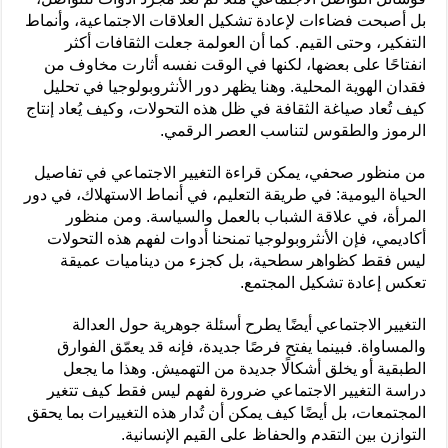
بل أصبحت فضاءات لإعادة تشكيل العلاقات الاجتماعية، وأنماط
التفكير، وحتى القيم. كما أن العولمة جعلت الثقافات أكثر
انفتاحًا على بعضها، لكنها في الوقت نفسه أثارت مخاوف من
فقدان الهوية المحلية. وهنا يظهر دور الأنثروبولوجيا في تحليل
كيف تُعاد صياغة الثقافة في ظل هذه التحولات، وكيف يُعاد إنتاج
الرموز والطقوس لتناسب العصر الرقمي.
من منظور صحفي، يمكن قراءة التغيير الاجتماعي في تفاصيل
الحياة اليومية: في طريقة التعليم، في أنماط الاستهلاك، في دور
المرأة، في علاقة الشباب بالعمل والسياسة. ومن منظور
أكاديمي، فإن الأنثروبولوجيا تمنحنا أدوات لفهم هذه التحولات
ليس فقط كظواهر سطحية، بل كجزء من ديناميات عميقة
تعكس إعادة تشكيل المجتمع.
التغيير الاجتماعي أيضًا يطرح أسئلة جوهرية حول العدالة
والمساواة. فبينما يفتح فرصًا جديدة، فإنه قد يعمّق الفوارق
الطبقية أو يخلق أشكالًا جديدة من التهميش. وهذا ما يجعل
دراسة التغيير الاجتماعي ضرورة لفهم ليس فقط كيف تتغير
المجتمعات، بل أيضًا كيف يمكن أن تُدار هذه التغييرات بما يحقق
التوازن بين التقدم والحفاظ على القيم الإنسانية.