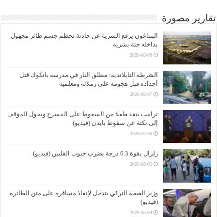
تقارير مصورة
البنتاغون يرفع السرية عن حادثة تحطم جسم طائر مجهول
بداخله جثة بشرية
2026-08-08
الشرطة التايلاندية: مطلق النار في مدرسة بانكوك قتل
أجداده قبل هجومه على زملائه ومعلميه
2026-08-07
ترامب ينقذ طفلا من السقوط على المسرح ويحول الموقف
إلى نكتة عن سقوط بايدن (فيديو)
2026-08-06
زلزال بقوة 6.3 درجة يضرب جنوب الفلبين (فيديو)
2026-08-05
وزير الصحة التركي يتدخل لإنقاذ مسافرة على متن الطائرة
(فيديو)
2026-08-04