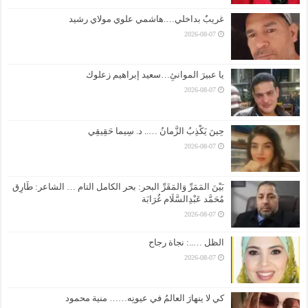
غريبٌ بداخلي….هاشمي علوي مولاي رشيد
2026-08-07
يا عبيرَ الموانئِ…سعيد إبراهيم زعلوك
2026-08-07
حِينَ يَكْذِبُ الزَّمانُ ….. د. سِيما حَقِيقِي
2026-08-07
بَيْنَ المَمَرِّ وَالمَقَرِّ البحر: بحر الكامل التام … الشاعر: طَارِق
مُحَمَّد عَبْدِالسَّلَام غُرَابَة
2026-08-07
الظل …..: نجاة رجاح
2026-08-07
كي لا ينهارَ العالمُ في عيونِه…… منية محمود