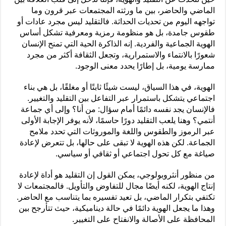
الماضي والحاضر، بين ما ورثته المجتمعات عبر قرون وما
تواجهه اليوم من تحديات الحداثة. فالتقليد ليس مجرد عادات أو
طقوس جامدة، بل هو منظومة رمزية ومعرفية تشكل أساس
الهوية الجماعية والفردية. إنه الذاكرة الحية التي تمنح الإنسان
شعورًا بالانتماء والاستمرارية، وتجعل الثقافة أكثر من مجرد
ممارسة يومية، بل إطارًا يحدد معنى الوجود.
الهوية، في هذا السياق، ليست شيئًا ثابتًا أو مغلقًا، بل هي بناء
اجتماعي يتشكل باستمرار عبر التفاعل بين التقليد والتغيير.
فالإنسان يجد نفسه دائمًا أمام سؤال: من أنا؟ وإلى أي جماعة
أنتمي؟ وهنا يلعب التقليد دورًا حاسمًا، لأنه يوفر الإجابة الأولى
عبر الرموز والطقوس واللغة والموروثات التي تحدد ملامح
الجماعة. لكن هذه الهوية لا تبقى على حالها، بل تتعرض لإعادة
صياغة مع كل تحول اجتماعي أو ثقافي أو سياسي.
من منظور أنثروبولوجي، يمكن القول إن التقليد هو أداة لإعادة
إنتاج الهوية، لكنه أيضًا مجال للتفاوض والتأويل. فالمجتمعات لا
تكتفي بتكرار الماضي، بل تعيد تفسيره بما يتناسب مع الحاضر.
وهذا ما يجعل الهوية دائمًا في حالة ديناميكية، حيث تتأرجح بين
المحافظة على الأصالة والانفتاح على التغيير.