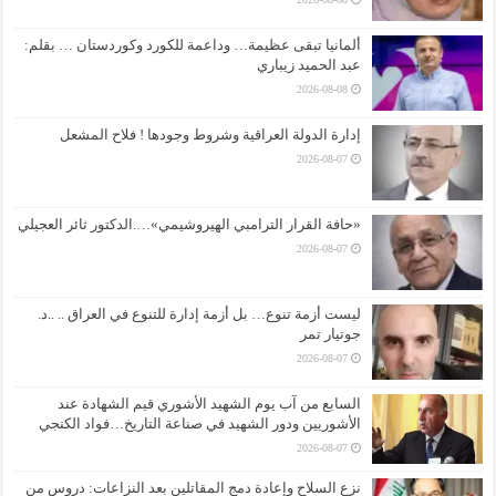
ألمانيا تبقى عظيمة… وداعمة للكورد وكوردستان … بقلم:
عبد الحميد زيباري
2026-08-08
إدارة الدولة العراقية وشروط وجودها ! فلاح المشعل
2026-08-07
«حافة القرار الترامبي الهيروشيمي»….الدكتور ثائر العجيلي
2026-08-07
ليست أزمة تنوع… بل أزمة إدارة للتنوع في العراق .. ..د.
جوتيار تمر
2026-08-07
السابع من آب يوم الشهيد الأشوري قيم الشهادة عند
الأشوريين ودور الشهيد في صناعة التاريخ…فواد الكنجي
2026-08-07
نزع السلاح وإعادة دمج المقاتلين بعد النزاعات: دروس من