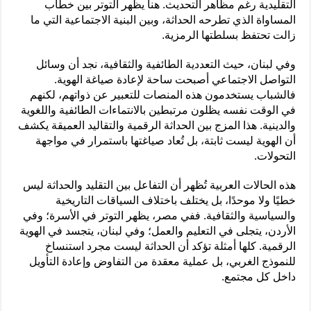
التقليدية رغم مظاهر التحديث. هنا يظهر التوتر بين خطاب
المساواة الذي تطرحه الحداثة، وبين البنية الاجتماعية التي ما
زالت تحتفظ بسلطتها الرمزية.
وفي لبنان، حيث التعددية الطائفية والثقافية، نجد أن وسائل
التواصل الاجتماعي أصبحت ساحة لإعادة صياغة الهوية.
فالشباب يستخدمون هذه المنصات للتعبير عن ذواتهم، لكنهم
في الوقت نفسه يظلون مرتبطين بالانتماءات الطائفية واللغوية
والدينية. هذا المزج بين الحداثة الرقمية والتقاليد العميقة يكشف
أن الهوية ليست ثابتة، بل تُعاد صياغتها باستمرار في مواجهة
التحولات.
هذه الحالات العربية تُظهر أن التفاعل بين التقليد والحداثة ليس
خطيًا ولا موحدًا، بل يختلف باختلاف السياقات التاريخية
والسياسية والثقافية. ففي مصر، يظهر التوتر في الأسرة؛ وفي
الأردن، يتجلى في التعليم والعمل؛ وفي لبنان، يتجسد في الهوية
الرقمية. كلها أمثلة تؤكد أن الحداثة ليست مجرد استنساخ
للنموذج الغربي، بل عملية معقدة من التفاوض وإعادة التأويل
داخل كل مجتمع.