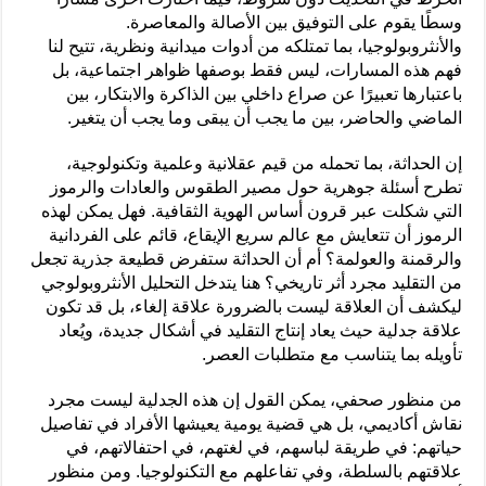
وسطًا يقوم على التوفيق بين الأصالة والمعاصرة.
والأنثروبولوجيا، بما تمتلكه من أدوات ميدانية ونظرية، تتيح لنا
فهم هذه المسارات، ليس فقط بوصفها ظواهر اجتماعية، بل
باعتبارها تعبيرًا عن صراع داخلي بين الذاكرة والابتكار، بين
الماضي والحاضر، بين ما يجب أن يبقى وما يجب أن يتغير.
إن الحداثة، بما تحمله من قيم عقلانية وعلمية وتكنولوجية،
تطرح أسئلة جوهرية حول مصير الطقوس والعادات والرموز
التي شكلت عبر قرون أساس الهوية الثقافية. فهل يمكن لهذه
الرموز أن تتعايش مع عالم سريع الإيقاع، قائم على الفردانية
والرقمنة والعولمة؟ أم أن الحداثة ستفرض قطيعة جذرية تجعل
من التقليد مجرد أثر تاريخي؟ هنا يتدخل التحليل الأنثروبولوجي
ليكشف أن العلاقة ليست بالضرورة علاقة إلغاء، بل قد تكون
علاقة جدلية حيث يعاد إنتاج التقليد في أشكال جديدة، ويُعاد
تأويله بما يتناسب مع متطلبات العصر.
من منظور صحفي، يمكن القول إن هذه الجدلية ليست مجرد
نقاش أكاديمي، بل هي قضية يومية يعيشها الأفراد في تفاصيل
حياتهم: في طريقة لباسهم، في لغتهم، في احتفالاتهم، في
علاقتهم بالسلطة، وفي تفاعلهم مع التكنولوجيا. ومن منظور