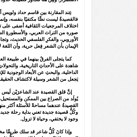
عِند المقارنة بين قاسم حداد ولويس أراغون
فالقصيدةُ ليست نصًّا مكتفيًا بنفسه، وإن
اختلاف المرجعيات الثقافية أضفى على تجر
صوره من التراث العربي، والأسطورةِ الشرق
الأوروبي، والفكرِ الفلسفي الحديث، وتجار
الإيمان بأن الشعر فِعل حرية، وأن اللغة ل
كما يتجلى الفرقُ بينهما في طبيعة العل
شاهدة على الأحداثِ التاريخية، والتحولاتِ
الداخلية، والبحثِ عن الأبعاد الوجودية للإن
يَجعل من الشعر وسيلة لاكتشاف الحقيق
إنَّ قلق القصيدة عند الشاعرَيْن لَيس قل
يُولَد من الصراع بين الممكن والمستحيل، 
القصيدةُ عندهما مساحةً للأسئلة أكثر منها م
وكُلُّ قصيدة جديدة تعني بداية رحلة جديدة،
وجود لا يختفي، وحياة لا تزول.
وإذا كانَ كُلُّ شاعر قد سلك طريقًا مختل