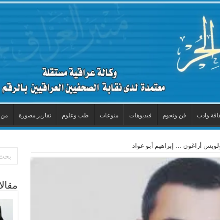
افة وادب
فن ونجوم
فيديوهات
منوعات
طب وعلوم
تقارير مصورة
من 
لويس أراغون … إبراهيم أبو عواد
مقال