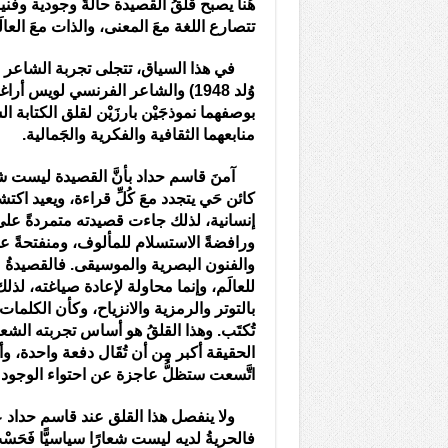
هُنا يصبح قلقُ القصيدة حالةً وجودية وف
تتصارع اللغة معَ المعنى، والذات معَ العالَم
في هذا السياق، تتجلى تجربة الشاعر ا
بوصفهما نموذجَيْن بارزَيْن لقلق الكتابة 
منابعهما الثقافية والفكرية والجَمالية.
آمنَ قاسم حداد بأنَّ القصيدة ليست شكلًا 
كائن حَي يتجدد معَ كُلِّ قراءة، ويعيد اكتش
إنسانية، لذلك جاءت قصيدته متمردةً على
ورافضةً الاستسلام للمألوف، ومنفتحةً 
والفنون البصرية والموسيقى. فالقصيدةُ
للعالَم، وإنما محاولة لإعادة صياغته، لذ
بالتوتر والرمزية والانزياح، وكأن الكلم
تُكتَب. وهذا القلقُ هو أساس تجربته الشع
الحقيقة أكبر مِن أن تُقَال دفعة واحدة، و
اتَّسعت ستظلُّ عاجزة عن احتواء الوجود كُل
ولا ينفصل هذا القلق عند قاسم حداد 
فالحريةُ لديه ليست شعارًا سياسيًّا فَحَس