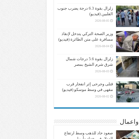
زلزال بقوة 6.3 درجة يضرب جنوب
الفلبين (فيديو)
2026-08-05
وزير الصحة التركي يتدخل لإنقاذ
مسافرة على متن الطائرة (فيديو)
2026-08-04
زلزال بقوة 5.6 درجات شمال
شرق شرم الشيخ بمصر
2026-08-03
قتلى وجرحى إثر انفجار قرب
مقهى في وسط موسكو (فيديو)
2026-08-02
واعمال
صعود حاد للذهب وسط ارتفاع
الدولار في بغداد وأربيل