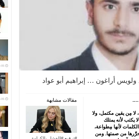
-06
ولويس أراغون … إبراهيم أبو عواد
-06
….
مقالات مشابهة
 لا مِن يقين مكتمل، ولا
 يكتب لأنه يمتلك
الكلمات لأنها مِطواعة،
يُحرِّرها من صمتها. ومن
#ترقيع #الفشل بالكرامة