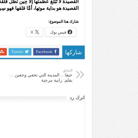
القصيدة لا تَبْلغ عظمتها إلا حِين تظلُّ ق
القصيدة هو بداية موتها، أمَّا قلقها فهو س
شارك هذا الموضوع:
فيس بوك
X
Twitter
Facebook
شاركها
السابق
حيفا… المدينة التي تخفي وجعين …
بقلم: رانية مرجية
اترك رد