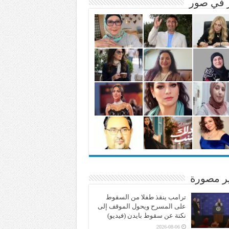
ر في صور
ير مصورة
ترامب ينقذ طفلا من السقوط
على المسرح ويحول الموقف إلى
نكتة عن سقوط بايدن (فيديو)
2026-08-06