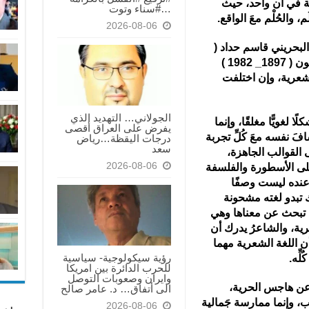
نية في آن واحد، حيث
…#سناء وتوت
، والحُلْم معَ الواقع.
2026-08-06
لبحريني قاسم حداد (
وُلد 1948) والشاعر الفرنسي لويس أراغون ( 1897_ 1982 )
الشعرية، وإن اختلفت
الجولاني… التهديد الذي
لغويًّا مغلقًا، وإنما
يفرض على العراق أقصى
افَ نفسه معَ كُلِّ تجربة
درجات اليقظة…رياض
سعد
 القوالب الجاهزة،
2026-08-06
على الأسطورة والفلسفة
 عنده ليست وصفًا
لك تبدو لغته مشحونة
ات تبحث عن معناها وهي
رية، والشاعرُ يدرك أن
أن اللغة الشعرية مهما
رؤية سيكولوجية- سياسية
ِّه.
للحرب الدائرة بين امريكا
وايران وصعوبات التوصل
عن هاجس الحرية،
الى أتفاق… د. عامر صالح
ْب، وإنما ممارسة جَمالية
2026-08-06