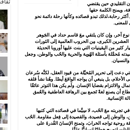
ثقاف
وزن التقليدي حين يقتضي
وفة، ويمنح الكلمة حقها
أكثر رحابة،لذلك تبدو قصائده وكأنها رحلة دائمة نحو
 للمعنى.
 نوع آخر، وإن كان يلتقي معَ قاسم حداد في الجَوهر
 العشرين الكبرى، مِن الحروب العالمية إلى الثورات
ر كثير من اليقينيات التي بنت عليها أوروبا الحديثة
دته مُحمَّلة بأسئلة الهُوية والحرية والحُب والوطن، وجعل
والنسيان.
ي دعت إلى تحرير المُخيِّلة من قيود العقل، لكنَّه سُرعان
لأحلام، بل ينبغي أن يواجه الواقعَ أيضًا. وهُنا نشأ قلقه
جَمال والالتزام بقضايا الإنسان. ولَم يكن هذا التوتر عائقًا
طاع أن يصنع لغةً تَجمع بين الرهافة العاطفية والعُمق
 الإنسانية.
 تجربته معَ الحُب، لا سِيَّما في قصائده التي كتبها
، والوطن إلى قصيدة، والقصيدة إلى فِعل مقاومة. الحُب
اقة روحية تواجه الخرابَ، وتمنح الإنسانَ القُدرةَ على
ات لتصبح خِطابًا إنسانيًّا عامًّا.