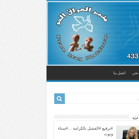
نحن
اتصل بنا
ات
#ترقيع #الفشل بالكرامة …#سناء
وتوت