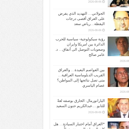
2026-08-06
الجولاني… التهديد الذي يفرض
على العراق أقصى درجات
اليقظة…رياض سعد
2026-08-06
رؤية سيكولوجية- سياسية للحرب
الدائرة بين امريكا وايران
وصعوبات التوصل الى أتفاق… د.
عامر صالح
2026-08
بين العواصم البعيدة… والعراق
القريب الدبلوماسية العراقية…
متى تصل نتائجها إلى المواطن؟
عصام الياسري
2026-08
البارانورمال: الخارق بوصفه لغةً
للتابو….عبدالكريم حنون السعيد
2026-08-06
*العراق أمام اختبار السيادة… هل