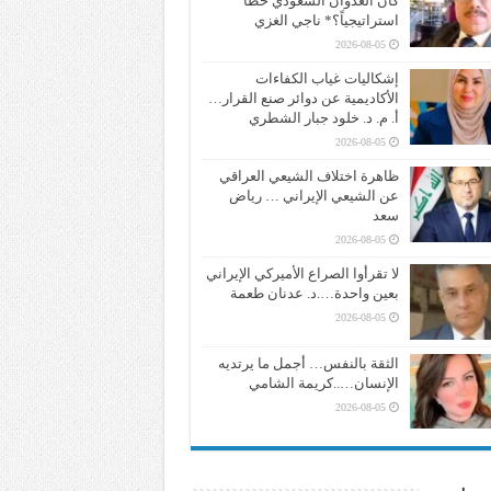
كان العدوان السعودي خطأً
استراتيجياً؟* ناجي الغزي
2026-08-05
إشكاليات غياب الكفاءات
الأكاديمية عن دوائر صنع القرار…
أ. م. د. خلود جبار الشطري
2026-08-05
ظاهرة اختلاف الشيعي العراقي
عن الشيعي الإيراني … رياض
سعد
2026-08-05
لا تقرأوا الصراع الأميركي الإيراني
بعين واحدة….د. عدنان طعمة
2026-08-05
الثقة بالنفس… أجمل ما يرتديه
الإنسان…..كريمة الشامي
2026-08-05