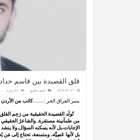
قلق القصيدة بين قاسم حداد 
2026-07-07
اضف تعليق
63 زيارة
منبر العراق الحر :…….
كاتب من الأردن 
تُولَد القصيدة الحقيقية من رَحِم القلق،
من طمأنينة مستقرة. والشاعرُ الحقيقي لا
الإجابات،بل لأنه يسكنه السؤال،ولا ينشد 
بل لأنها عَصِيَّة، ومتمنعة، تحتاج إلى مَن 