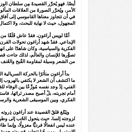
أيضًا. فهو يُحرِّر القصيدةَ مِن سلطان ال
الأمر، ويُحرِّر الصورةَ من العلاقات المأل
في أن تتجاوز معناها القاموسي إلى آفاق 
المجهول، حيث لا نهاية للبحث، ولا اكتمال
أمَّا لويس أراغون، فقدْ عاش قَلَقًا من
الإبداعي. فقدْ شهد أراغون تحولات القرن
الفكرية والسياسية، وكان شاهدًا على انهيا
تصوُّرها للإنسان والعالَم، لذلك جاءت قصي
من الشعر وسيلة لمقاومة القُبح والعُنف 
بدأ أراغون متأثرًا بالحركة السريالية الت
ما اكتشف أن الشعر لا يكتفي بالهروب إلى ا
الفني، إذْ وجد نفسه مُوزَّعًا بين الوفاء لل
أمام تجربته، بلْ أصبح مصدر ثرائها، فاست
الفكري، وبين الموسيقى الشعرية والرسالة
ويَبْلغ قلقُ القصيدة عند أراغون ذِروته في
لزوجته إلسا، حيث يتحول الحُب إلى وطن
عنده ليس انفعالًا فرديًّا معزولًا، وإنما ط
الاستمرار. ومِن هُنا تتجاوز قصيدته حدودَ الذ