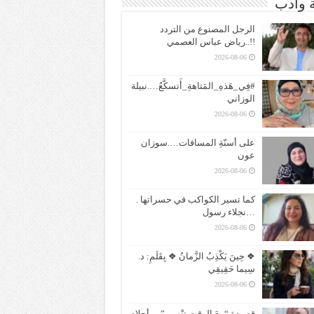
ة وادب
الرجل المصنوع من التردد
!!..رياض عباس العصمي
2026-08-06
#فِي_هَذهِ_المَتاهةِ_أَتسكَّعُ….نبيلة
الوزاني
2026-08-06
على أسنّةِ المسافات….سوزان
عون
2026-08-06
كما تسير الكواكب في حسراتها .
…نجلاء رسول
2026-08-06
❖ حِينَ يَكْذِبُ الزَّمانُ ❖ بِقَلَمِ: د.
سِيما حَقِيقِي
2026-08-06
قصيدة “معَ الوقتِ تنْسى”….أحلام