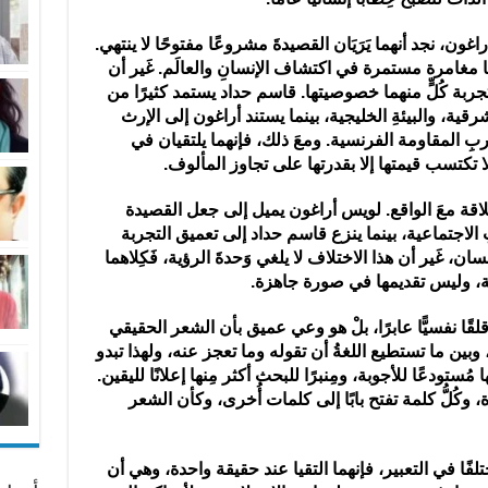
، نجد أنهما يَرَيَان القصيدةَ مشروعًا مفتوحًا لا ينتهي.
ما مغامرة مستمرة في اكتشاف الإنسانِ والعالَم. غَير أن
بة كُلٍّ منهما خصوصيتها. قاسم حداد يستمد كثيرًا من
ية، والبيئةِ الخليجية، بينما يستند أراغون إلى الإرث
بِ المقاومة الفرنسية. ومعَ ذلك، فإنهما يلتقيان في
ا تكتسب قيمتها إلا بقدرتها على تجاوز المألوف.
اقة معَ الواقع. لويس أراغون يميل إلى جعل القصيدة
 الاجتماعية، بينما ينزع قاسم حداد إلى تعميق التجربة
سان، غَير أن هذا الاختلاف لا يلغي وَحدةَ الرؤية، فَكِلاهما
ة، وليس تقديمها في صورة جاهزة.
قًا نفسيًّا عابرًا، بلْ هو وعي عميق بأن الشعر الحقيقي
وبين ما تستطيع اللغةُ أن تقوله وما تعجز عنه، ولهذا تبدو
ُستودعًا للأجوبة، ومِنبرًا للبحث أكثر مِنها إعلانًا لليقين.
 وكُلُّ كلمة تفتح بابًا إلى كلمات أُخرى، وكأن الشعر
فًا في التعبير، فإنهما التقيا عند حقيقة واحدة، وهي أن