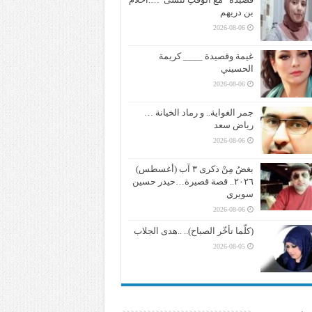
بن دريهم
2026-08-06
غيمة وقصيدة ____ كريمة
الحسيني
2026-08-06
جمر الغواية.. و رماد الخيانة …
رياض سعد
2026-08-06
بغضُ مِنْ ذكرى ٣ آب (أغسطس)
٢٠٢٦.. قصة قصيرة…حيدر حسين
سويري
2026-08-06
(كلّما تأخّر الصباح).. ..هدى الجلاب
2026-08-05