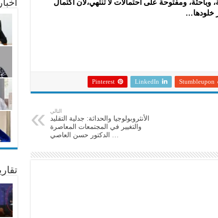
أخبا
لقة، وباحثة، ومفتوحة على احتمالات لا تنتهي،لأن اكتمال
ِر خلودها…
Pinterest
LinkedIn
Stumbleupon
التالي
الأنثروبولوجيا والحداثة: جدلية التقليد
والتغيير في المجتمعات المعاصرة
… الدكتور حسن العاصي
تقار