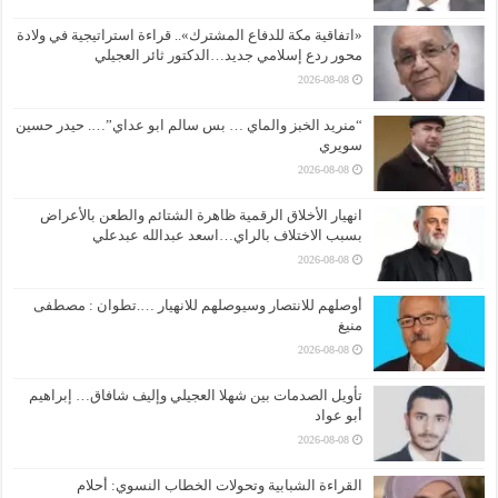
«اتفاقية مكة للدفاع المشترك».. قراءة استراتيجية في ولادة
محور ردع إسلامي جديد…الدكتور ثائر العجيلي
2026-08-08
“منريد الخبز والماي … بس سالم ابو عداي”…. حيدر حسين
سويري
2026-08-08
انهيار الأخلاق الرقمية ظاهرة الشتائم والطعن بالأعراض
بسبب الاختلاف بالراي…اسعد عبدالله عبدعلي
2026-08-08
أوصلهم للانتصار وسيوصلهم للانهيار ….تطوان : مصطفى
منيغ
2026-08-08
تأويل الصدمات بين شهلا العجيلي وإليف شافاق… إبراهيم
أبو عواد
2026-08-08
القراءة الشبابية وتحولات الخطاب النسوي: أحلام