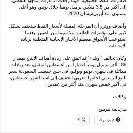
صادرات النفط الخليجية، فيما رفعت الإمارات إنتاجها النفطي
إلى أكثر من 3.8 ملايين برميل يومياً خلال يونيو، وهو أعلى
مستوى منذ أبريل/نيسان 2020.
وأضاف ووترر أن المرحلة المقبلة لأسعار النفط ستعتمد بشكل
كبير على مؤشرات الطلب، ولا سيما من الصين، بعدما
استوعبت الأسواق معظم الأخبار الإيجابية المتعلقة بزيادة
الإمدادات.
وكان تحالف “أوبك+” قد اتفق على زيادة أهداف الإنتاج بمقدار
188 ألف برميل يومياً اعتباراً من أغسطس المقبل، بعد زيادات
مماثلة في شهري يونيو ويوليو، في حين خفضت السعودية سعر
البيع الرسمي لخامها العربي الخفيف إلى آسيا لشهر أغسطس،
في أكبر خفض شهري منذ أكثر من عقدين.
وكالات
شارك هذا الموضوع:
فيس بوك
X