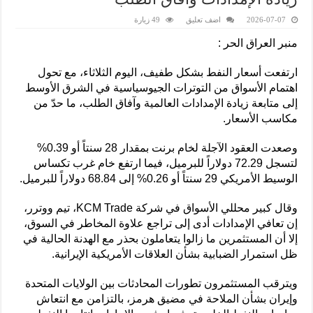
2026-07-07
اضف تعليق
49 زيارة
منبر العراق الحر :
ارتفعت أسعار النفط بشكل طفيف، اليوم الثلاثاء، مع تحول
اهتمام الأسواق من التوترات الجيوسياسية في الشرق الأوسط
إلى متابعة زيادة الإمدادات العالمية وآفاق الطلب، ما حدّ من
مكاسب الأسعار.
وصعدت العقود الآجلة لخام برنت بمقدار 28 سنتاً أو 0.39%
لتسجل 72.29 دولاراً للبرميل، فيما ارتفع خام غرب تكساس
الوسيط الأمريكي 29 سنتاً أو 0.26% إلى 68.84 دولاراً للبرميل.
وقال كبير محللي الأسواق في شركة KCM Trade، تيم ووترر،
إن تعافي الإمدادات أدى إلى تراجع علاوة المخاطر في السوق،
إلا أن المستثمرين ما زالوا يتعاملون بحذر مع الهدنة الحالية في
ظل استمرار الضبابية بشأن العلاقات الأمريكية الإيرانية.
ويترقب المستثمرون تطورات المحادثات بين الولايات المتحدة
وإيران بشأن الملاحة في مضيق هرمز، بالتزامن مع انتعاش