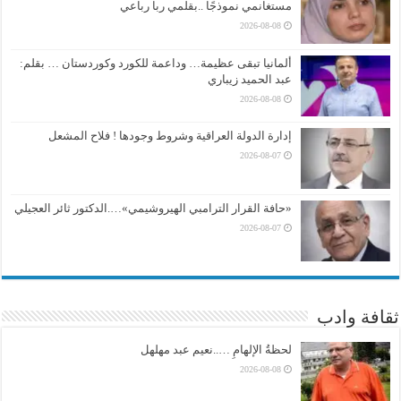
مستغانمي نموذجًا ..بقلمي ربا رباعي
2026-08-08
ألمانيا تبقى عظيمة… وداعمة للكورد وكوردستان … بقلم:
عبد الحميد زيباري
2026-08-08
إدارة الدولة العراقية وشروط وجودها ! فلاح المشعل
2026-08-07
«حافة القرار الترامبي الهيروشيمي»….الدكتور ثائر العجيلي
2026-08-07
ثقافة وادب
لحظةُ الإلهامِ …..نعيم عبد مهلهل
2026-08-08