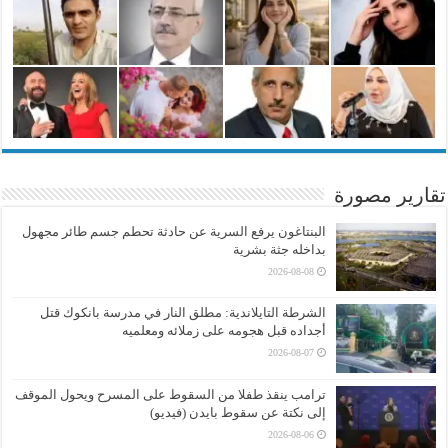
تقارير مصورة
البنتاغون يرفع السرية عن حادثة تحطم جسم طائر مجهول
بداخله جثة بشرية
2026-08-08
الشرطة التايلاندية: مطلق النار في مدرسة بانكوك قتل
أجداده قبل هجومه على زملائه ومعلميه
2026-08-07
ترامب ينقذ طفلا من السقوط على المسرح ويحول الموقف
إلى نكتة عن سقوط بايدن (فيديو)
2026-08-06