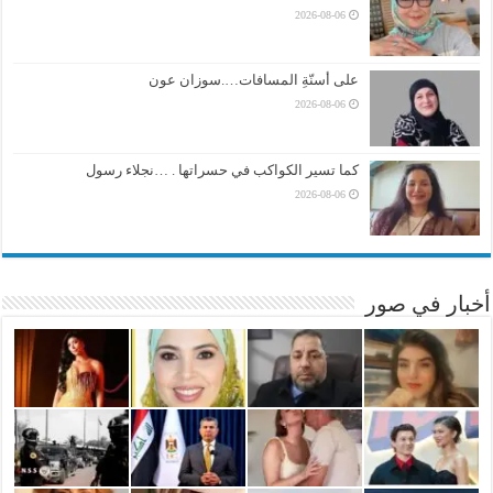
2026-08-06
على أسنّةِ المسافات….سوزان عون
2026-08-06
كما تسير الكواكب في حسراتها . …نجلاء رسول
2026-08-06
أخبار في صور