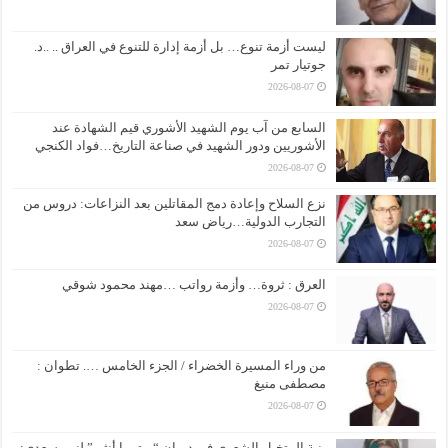
ليست أزمة تنوع… بل أزمة إدارة للتنوع في العراق .. ..د.
جوتيار تمر
2026-08-07
السابع من آب يوم الشهيد الأشوري قيم الشهادة عند
الأشوريين ودور الشهيد في صناعة التاريخ…فواد الكنجي
2026-08-07
نزع السلاح وإعادة دمج المقاتلين بعد النزاعات: دروس من
التجارب الدولية…رياض سعد
2026-08-07
العرق : ثروة… وأزمة رواتب …مهند محمود شوقي
2026-08-07
من وراء المسيرة الخضراء / الجزء الخامس …. تطوان :
مصطفى منيغ
2026-08-07
بنية المتخيل الشعري في ديوان “يوتوبيا أنثى” لنمر سعدي: