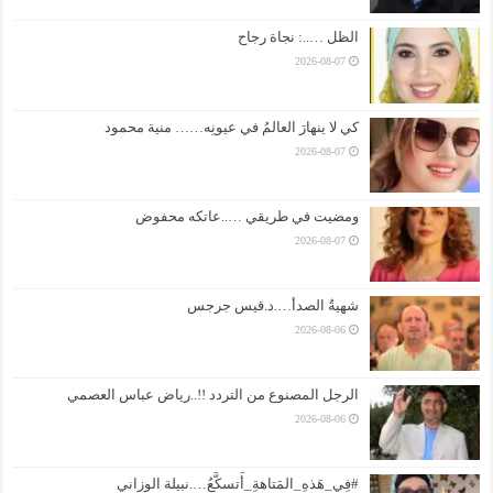
الظل …..: نجاة رجاح
2026-08-07
كي لا ينهارَ العالمُ في عيونِه…… منية محمود
2026-08-07
ومضيت في طريقي …..عاتكه محفوض
2026-08-07
شهيةُ الصدأ….د.قيس جرجس
2026-08-06
الرجل المصنوع من التردد !!..رياض عباس العصمي
2026-08-06
#فِي_هَذهِ_المَتاهةِ_أَتسكَّعُ….نبيلة الوزاني