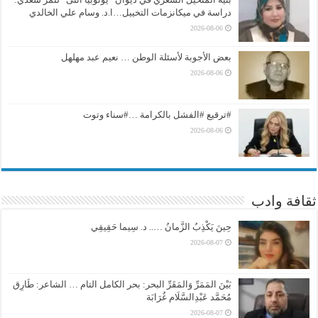
دراسة في ميكانزمات التخييل…ا.د. وسام علي الخالدي
2026-08-06
بعض الأجوبة لأسئلة الوطن … نعيم عبد مهلهل
2026-08-06
#ترقيع #الفشل بالكرامة …#سناء وتوت
2026-08-06
ثقافة وادب
حِينَ يَكْذِبُ الزَّمانُ ….. د. سِيما حَقِيقِي
2026-08-07
بَيْنَ المَمَرِّ وَالمَقَرِّ البحر: بحر الكامل التام … الشاعر: طَارِق
مُحَمَّد عَبْدِالسَّلَام غُرَابَة
2026-08-07