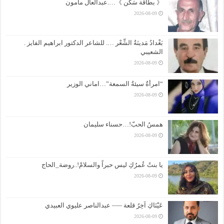
《 بطاقَة سَكَن 》….عبدالعال مأمون
2026-08-09
بَغْدادُ مَدينَةُ الشِّعْر …. للشاعر الدكتور ابراهيم الفايز .
الشعيبي
2026-08-09
“امرأةٌ سيئةُ السمعة”…اماني الوزير
2026-08-09
همسُ الحبّ!…حسناء سليمان
2026-08-09
يا بنتُ عُمرُكِ ليس حبراً والسلامْ!..روضة_الحاج
2026-08-09
عَيْنَاكِ آخِرُ قلعة —– عبدالناصر عليوي العبيدي
2026-08-09