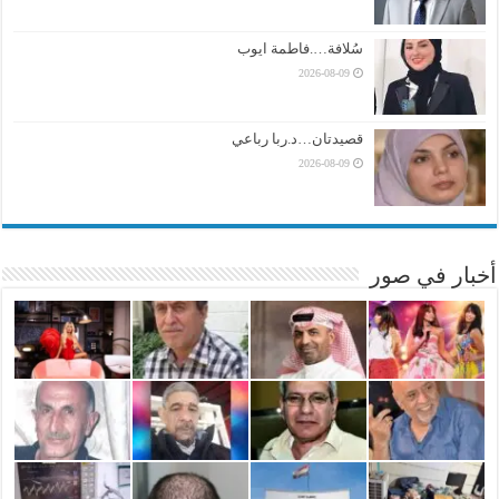
سُلافة….فاطمة ايوب
2026-08-09
قصيدتان…د.ربا رباعي
2026-08-09
أخبار في صور