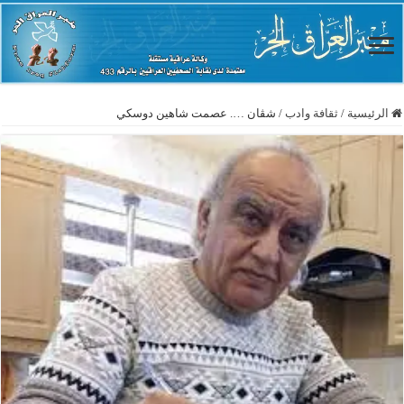
الرئيسية
/
ثقافة وادب
/
شڤان …. عصمت شاهين دوسكي