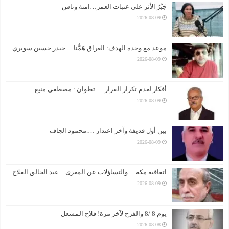
جَبْرُ الأثر على عتبات العمر…امنة وناس
2026-08-09
موعد مع وحدة الهدف: العراق هَمُّنا …حيدر حسين سويري
2026-08-09
أفكار لعدم تكرار الفرار … تطوان : مصطفى منيغ
2026-08-09
بين أول قذيفة وآخر اعتذار ….محمود الجاف
2026-08-09
اتفاقية مكة …والتساؤلات عن المغزى…عبد الخالق الفلاح
2026-08-09
يوم 8 /8 والفرح لآخر مرة! فلاح المشعل
2026-08-08