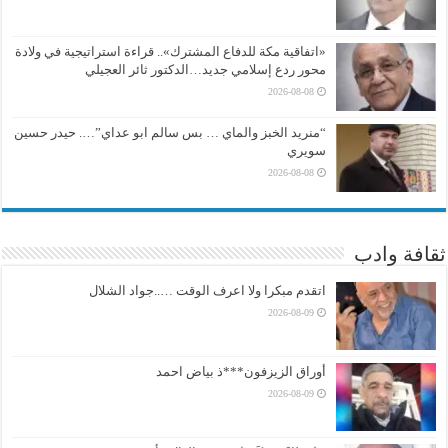
«اتفاقية مكة للدفاع المشترك».. قراءة استراتيجية في ولادة
محور ردع إسلامي جديد…الدكتور ثائر العجيلي
2026-08-08
“منريد الخبز والماي … بس سالم ابو عداي”…. حيدر حسين
سويري
2026-08-08
ثقافة وادب
اتقدم مبكرا ولا اعرف الوقت …..جواد الشلال
2026-08-09
أوراق الزيزفون***ذ بياض احمد
2026-08-09