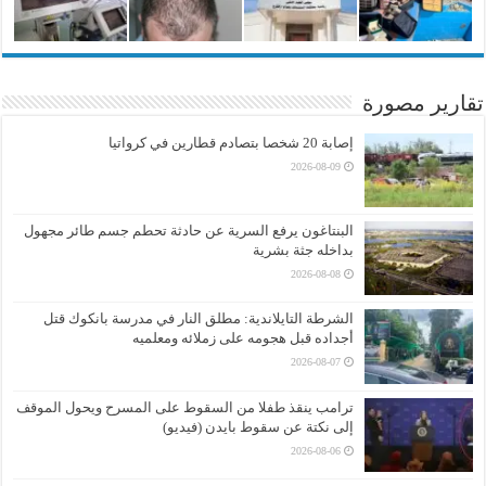
تقارير مصورة
إصابة 20 شخصا بتصادم قطارين في كرواتيا
2026-08-09
البنتاغون يرفع السرية عن حادثة تحطم جسم طائر مجهول
بداخله جثة بشرية
2026-08-08
الشرطة التايلاندية: مطلق النار في مدرسة بانكوك قتل
أجداده قبل هجومه على زملائه ومعلميه
2026-08-07
ترامب ينقذ طفلا من السقوط على المسرح ويحول الموقف
إلى نكتة عن سقوط بايدن (فيديو)
2026-08-06