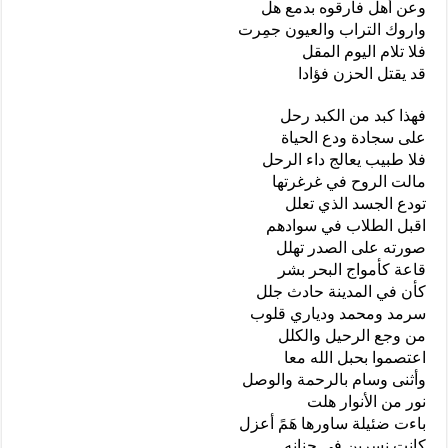
وعن أهل فارقوه بدمع هل
واروك التراب والعيون جمِرت
فلا تلام اليوم المقل
قد يقتل الحزن فؤادا
فهذا كبد من الكبد رحل
على سجادة ودع الحياة
فلا طبيب يعالج داء الرحل
مالت الروح في غرغرتها
تودع الجسد الذي تعلل
اقبل الطلاب في سوادهم
صورته على الصدر تهلل
قاعة كأمواج البحر بشر
كأن في المدينة حادث جلل
سرمد ومحمد ودياري قلوب
من وجع الرحيل والكلل
اعتصموا بحبل الله معا
وأثنى وسام بالرحمة والوصل
نور من الأنوار هلت
باءت ضئيلة ساورها هَمً أعزل
كانت نسرين في جنانه