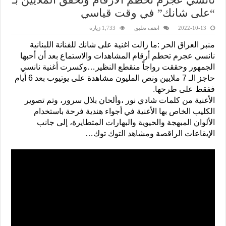
“على شانك” في وقت قياسي
2022-10-13
اضف تعليق
1,733 زيارة
منبر العراق الحر :ما زالت اغنية على شانك للفنانة اللبنانية
نانسي عجرم تحطم أرقام المشاهدات والاستماع بعد أن أحبها
الجمهور وحققت رواجاً منقطع النظير…وكسرت أغنية نانسي
حاجز الـ 7 ملايين ونص المليون مشاهدة على يوتيوب بعد 6 أيام
ففقط على طرحها.
الأغنية من كلمات شادي نور ،وألحان بلال سرور، وتم تصوير
الكليب الخاص بها الأغنية في أجواء هندية فرحة باستخدام
الألوان المبهجة والحيوية والبهارات المتطايرة، إلى جانب
الإيقاعات الراقصة ومشاهد التوك توك…