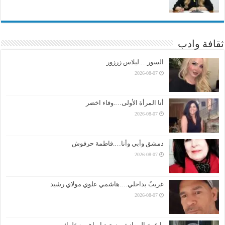
ثقافة وادب
السور….ليلاس زرزور
2026-08-07
أنا المرأة الأولى….وفاء اخضر
2026-08-07
دمشق وأبي وأنا….فاطمة حرفوش
2026-08-07
غريبٌ بداخلي….هاشمي علوي مولاي رشيد
2026-08-07
يا عبيرَ الموانئِ…سعيد إبراهيم زعلوك