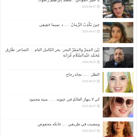
2026-08-07
حِينَ يَكْذِبُ الزَّمانُ ….. د. سِيما حَقِيقِي
2026-08-07
بَيْنَ المَمَرِّ وَالمَقَرِّ البحر: بحر الكامل التام … الشاعر: طَارِق
مُحَمَّد عَبْدِالسَّلَام غُرَابَة
2026-08-07
الظل …..: نجاة رجاح
2026-08-07
كي لا ينهارَ العالمُ في عيونِه…… منية محمود
2026-08-07
ومضيت في طريقي …..عاتكه محفوض
2026-08-07