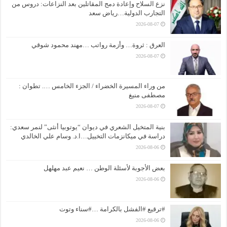
نزع السلاح وإعادة دمج المقاتلين بعد النزاعات: دروس من
التجارب الدولية…رياض سعد
2026-08-07
العرق : ثروة… وأزمة رواتب …مهند محمود شوقي
2026-08-07
من وراء المسيرة الخضراء / الجزء الخامس …. تطوان :
مصطفى منيغ
2026-08-07
بنية المتخيل الشعري في ديوان “يوتوبيا أنثى” لنمر سعدي:
دراسة في ميكانزمات التخييل…ا.د. وسام علي الخالدي
2026-08-06
بعض الأجوبة لأسئلة الوطن … نعيم عبد مهلهل
2026-08-06
#ترقيع #الفشل بالكرامة …#سناء وتوت
2026-08-06