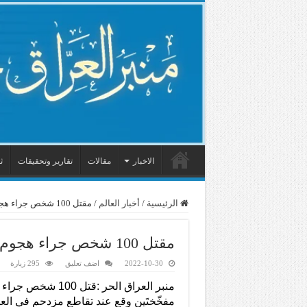
الاخبار
مقالات
تقارير وتحقيقات
ث
الرئيسية
/
أخبار العالم
/
مقتل 100 شخص جراء هجوم بسيّارتَين مفخّختَين في الصومال
مقتل 100 شخص جراء هجوم بسيّارتَين مفخّختَين في الصومال
2022-10-30
اضف تعليق
295 زيارة
منبر العراق الحر :قتل 00
مفخّختَين وقع عند تقاطع مزدحم في العا