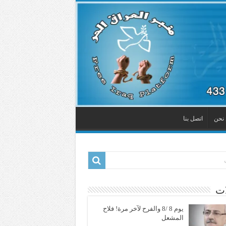
نحن
اتصل بنا
ات
يوم 8 /8 والفرح لآخر مرة! فلاح
المشعل