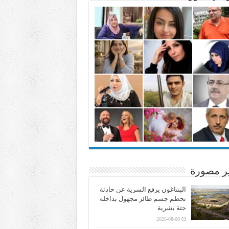
ير مصورة
البنتاغون يرفع السرية عن حادثة
تحطم جسم طائر مجهول بداخله
جثة بشرية
2026-08-08