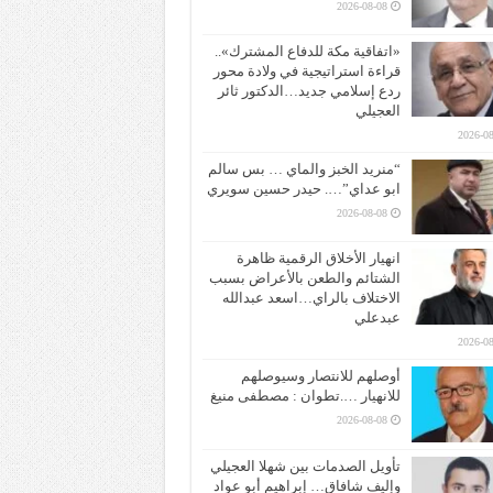
2026-08-08
«اتفاقية مكة للدفاع المشترك»..
قراءة استراتيجية في ولادة محور
ردع إسلامي جديد…الدكتور ثائر
العجيلي
2026-08
“منريد الخبز والماي … بس سالم
ابو عداي”…. حيدر حسين سويري
2026-08-08
انهيار الأخلاق الرقمية ظاهرة
الشتائم والطعن بالأعراض بسبب
الاختلاف بالراي…اسعد عبدالله
عبدعلي
2026-08
أوصلهم للانتصار وسيوصلهم
للانهيار ….تطوان : مصطفى منيغ
2026-08-08
تأويل الصدمات بين شهلا العجيلي
وإليف شافاق… إبراهيم أبو عواد