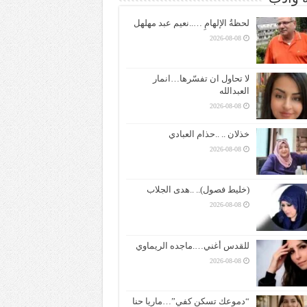
لحظةُ الإلهامِ …..نعيم عبد مهلهل
2026-08-08
لا تحاول ان تفسّرها…انمار
العبدالله
2026-08-08
خذلان .. ..حذام العبادي
2026-08-08
(خليط فصول).. ..هدى الجلاب
2026-08-08
للقدس أغني….ماجده الريماوي
2026-08-08
“دموعك تسكن كفي”…ماريا حنا