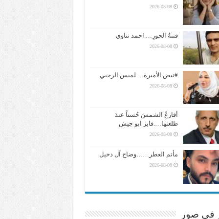
2026-08-08
فتنةُ الحورِ….احمد نناوي
2026-08-08
#نبض الأميرة….لميس الرحبي
2026-08-08
أقارعُ الشمسَ حُسناً عندَ
طلعتها….فايز ابو جيش
2026-08-08
مأتم العطر……وضاح آل دخيل
2026-08-08
ر في صور