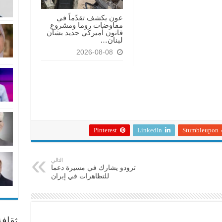
عون يكشف تقدّماً في
مفاوضات روما ومشروع
قانون أميركي جديد بشأن
لبنان…
2026-08-08
Pinterest
LinkedIn
Stumbleupon
التالي
ترودو يشارك في مسيرة دعما
للتظاهرات في إيران
ثقاف