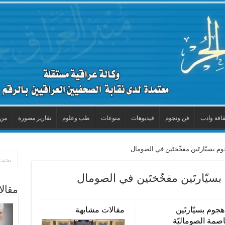
قافة وادب
فن ونجوم
فيديوهات
منوعات
طب وعلوم
تقارير مصورة
من 
مقال
1 شخص جراء هجوم بسيّارتَين
مقالات مشابهة
صمة الصوماليّة