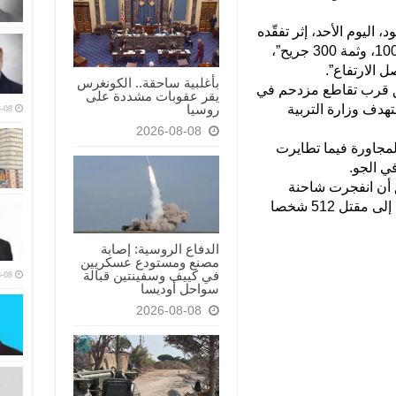
ليوم الأحد، إثر تفقّده
موقع الهجوم “حتّى الآن، بلغ عدد القتلى 100، وثمة 300 جريح”،
ل الارتفاع”.
بأغلبية ساحقة.. الكونغرس
ق قرب تقاطع مزدحم في
يقر عقوبات مشددة على
روسيا
هدف وزارة التربية
-08
2026-08-08
المجاورة فيما تطايرت
ي الجو.
 أن انفجرت شاحنة
مفخخة عنده في 14 أكتوبر 2017 ما أدى إلى مقتل 512 شخصا
الدفاع الروسية: إصابة
مصنع ومستودع عسكريين
في كييف وسفينتين قبالة
-08
سواحل أوديسا
2026-08-08