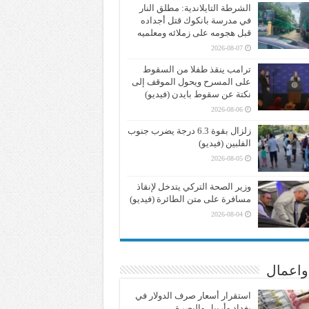
الشرطة التايلاندية: مطلق النار
في مدرسة بانكوك قتل أجداده
قبل هجومه على زملائه ومعلميه
2026-08-07
ترامب ينقذ طفلا من السقوط
على المسرح ويحول الموقف إلى
نكتة عن سقوط بايدن (فيديو)
2026-08-06
زلزال بقوة 6.3 درجة يضرب جنوب
الفلبين (فيديو)
2026-08-05
وزير الصحة التركي يتدخل لإنقاذ
مسافرة على متن الطائرة (فيديو)
2026-08-04
واعمال
استقرار أسعار صرف الدولار في
بغداد وأربيل والبصرة