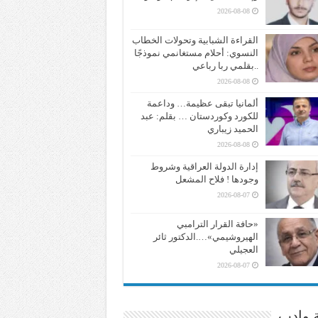
2026-08-08
القراءة الشبابية وتحولات الخطاب
النسوي: أحلام مستغانمي نموذجًا
..بقلمي ربا رباعي
2026-08-08
ألمانيا تبقى عظيمة… وداعمة
للكورد وكوردستان … بقلم: عبد
الحميد زيباري
2026-08-08
إدارة الدولة العراقية وشروط
وجودها ! فلاح المشعل
2026-08-07
«حافة القرار الترامبي
الهيروشيمي»….الدكتور ثائر
العجيلي
2026-08-07
ة وادب