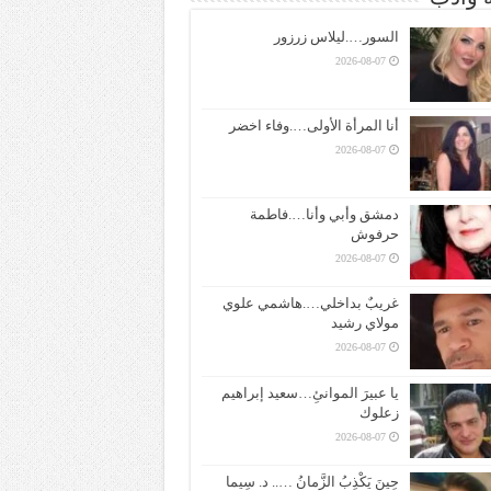
السور….ليلاس زرزور
2026-08-07
أنا المرأة الأولى….وفاء اخضر
2026-08-07
دمشق وأبي وأنا….فاطمة
حرفوش
2026-08-07
غريبٌ بداخلي….هاشمي علوي
مولاي رشيد
2026-08-07
يا عبيرَ الموانئِ…سعيد إبراهيم
زعلوك
2026-08-07
حِينَ يَكْذِبُ الزَّمانُ ….. د. سِيما