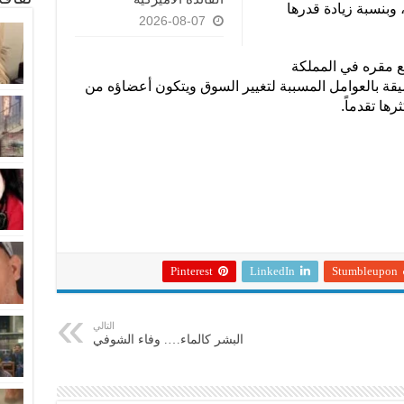
هب بما يقرب من (34) طنًّا، وبنسبة زيادة قدرها
2026-08-07
ع مقره في المملكة
قة بالعوامل المسببة لتغيير السوق ويتكون أعضاؤه من
ها تقدماً.
Pinterest
LinkedIn
Stumbleupon
التالي
البشر كالماء…. وفاء الشوفي