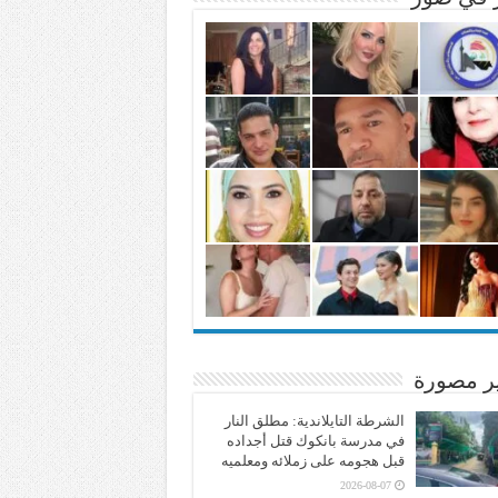
ير مصورة
الشرطة التايلاندية: مطلق النار
في مدرسة بانكوك قتل أجداده
قبل هجومه على زملائه ومعلميه
2026-08-07