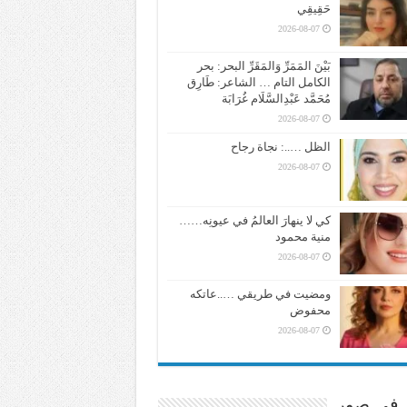
حَقِيقِي
2026-08-07
بَيْنَ المَمَرِّ وَالمَقَرِّ البحر: بحر
الكامل التام … الشاعر: طَارِق
مُحَمَّد عَبْدِالسَّلَام غُرَابَة
2026-08-07
الظل …..: نجاة رجاح
2026-08-07
كي لا ينهارَ العالمُ في عيونِه……
منية محمود
2026-08-07
ومضيت في طريقي …..عاتكه
محفوض
2026-08-07
ر في صور