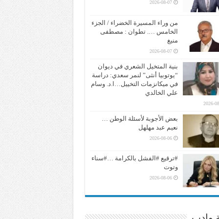
2026-08-07
من وراء المسيرة الخضراء / الجزء
الخامس …. تطوان : مصطفى
منيغ
2026-08-07
بنية المتخيل الشعري في ديوان
“يوتوبيا أنثى” لنمر سعدي: دراسة
في ميكانزمات التخييل…ا.د. وسام
علي الخالدي
2026-08
بعض الأجوبة لأسئلة الوطن …
نعيم عبد مهلهل
2026-08-06
#ترقيع #الفشل بالكرامة …#سناء
وتوت
2026-08-06
ة وادب