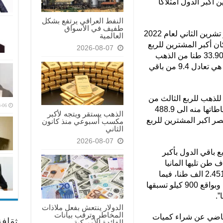
 30 عالميا من بين أكبر الدول امتلاكا
النفط العراقي يرتفع بشكل
طفيف في الأسواق
وقال المجلس في أحدث جدول له لشهر تشرين الثاني لعام 2022
العالمية
الى المرتبة 30 بعد ان كان أكبر المشترين للربع
2026-08-07
الثاني من العام الحالي 2022 بعد شرائه 33.90 طنا من الذهب
ليصل رصيده الاحتياطي منه 130.4 طنا، هي تعادل 9.4 من باقي
للذهب للربع الثالث من
-06
العام 2022 وبواقع 31.17 طنا ليصل احتياطاتها منه الى 488.9
الذهب يستقر ويتجه لأكبر
13، فيما كانت مصر اكبر المشترين للربع
مكسب أسبوعي منذ كانون
الثاني
2026-08-07
بع باقي الدول بأكبر
لذهب في العالم وبواقع 8.133 آلاف طن تليها المانيا
3.355 آلاف طن، ومن ثم جاءت إيطاليا 2.451 الف طنا، فيما
تذيلت جمهورية لاو الشعبية بالمرتبة 100 وبواقع 900 كيلو تسبقها
الدولار ينتعش بفعل ملاذات
المخاطر وترقب بيانات
 في 27 حزيران الماضي عن شراء كميات
ثقاف
الفائدة الأميركية