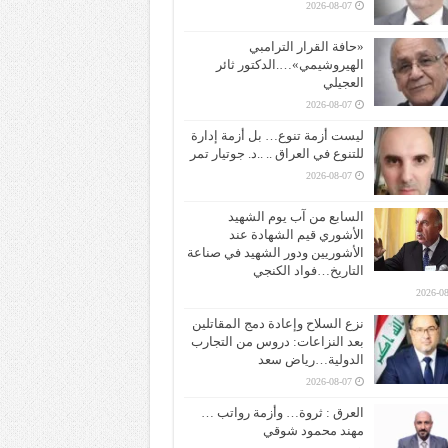
2026-08-07
«حافة القرار الترامبي
الهيروشيمي»….الدكتور ثائر
العجيلي
2026-08-07
ليست أزمة تنوع… بل أزمة إدارة
للتنوع في العراق .. ..د. جوتيار تمر
2026-08-07
السابع من آب يوم الشهيد
الأشوري قيم الشهادة عند
الأشوريين ودور الشهيد في صناعة
التاريخ…فواد الكنجي
2026-08
نزع السلاح وإعادة دمج المقاتلين
بعد النزاعات: دروس من التجارب
الدولية…رياض سعد
2026-08-07
العرق : ثروة… وأزمة رواتب …
مهند محمود شوقي