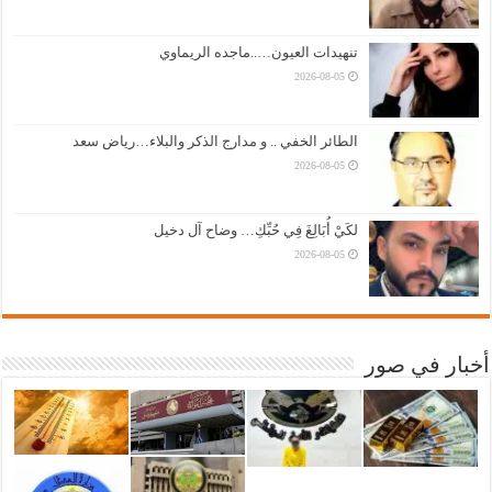
تنهيدات العيون…..ماجده الريماوي
2026-08-05
الطائر الخفي .. و مدارج الذكر والبلاء…رياض سعد
2026-08-05
لكَيْ أُبَالِغَ فِي حُبِّكِ… وضاح آل دخيل
2026-08-05
أخبار في صور