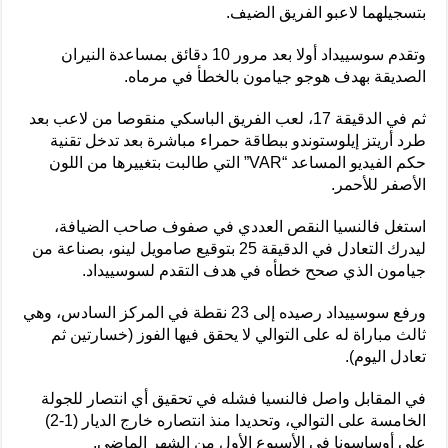
بتسجيلهما لاعبو الفريق الضيف.
وتقدم سوسييداد أولا بعد مرور 10 دقائق بمساعدة النيران
الصديقة بهدف هوجو جيامون بالخطأ في مرماه.
ثم في الدقيقة 17، لعب الفريق الباسكي منقوصا من لاعب بعد
طرد أريتز إيلوستوندو ببطاقة حمراء مباشرة بعد تدخل تقنية
حكم الفيديو المساعد “VAR” التي طالبت بتغييرها من اللون
الأصفر للأحمر.
استغل فالنسيا النقص العددي في صفوف صاحب الضيافة،
ليدرك التعادل في الدقيقة 25 بتوقيع صامويل لينو، بصناعة من
جيامون الذي صحح خطأه في هدف التقدم لسوسييداد.
ورفع سوسييداد رصيده إلى 23 نقطة في المركز السادس، وهي
ثالث مباراة له على التوالي لا يحقق فيها الفوز (خسارتين ثم
تعادل اليوم).
في المقابل واصل فالنسيا فشله في تحقيق أي انتصار للجولة
الخامسة على التوالي، وتحديدا منذ انتصاره خارج الديار (1-2)
على أوساسونا في الأسبوع الأول من الشهر الماضي.