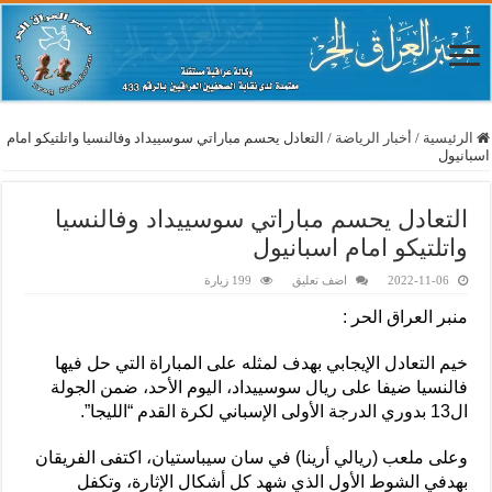
الرئيسية
/
أخبار الرياضة
/
التعادل يحسم مباراتي سوسييداد وفالنسيا واتلتيكو امام
اسبانيول
التعادل يحسم مباراتي سوسييداد وفالنسيا
واتلتيكو امام اسبانيول
2022-11-06
اضف تعليق
199 زيارة
منبر العراق الحر :
خيم التعادل الإيجابي بهدف لمثله على المباراة التي حل فيها
فالنسيا ضيفا على ريال سوسييداد، اليوم الأحد، ضمن الجولة
ال13 بدوري الدرجة الأولى الإسباني لكرة القدم “الليجا”.
وعلى ملعب (ريالي أرينا) في سان سيباستيان، اكتفى الفريقان
بهدفي الشوط الأول الذي شهد كل أشكال الإثارة، وتكفل