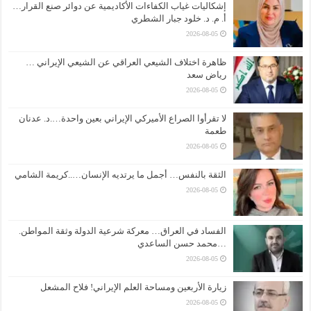
إشكاليات غياب الكفاءات الأكاديمية عن دوائر صنع القرار…
أ. م. د. خلود جبار الشطري
2026-08-05
ظاهرة اختلاف الشيعي العراقي عن الشيعي الإيراني …
رياض سعد
2026-08-05
لا تقرأوا الصراع الأميركي الإيراني بعين واحدة….د. عدنان
طعمة
2026-08-05
الثقة بالنفس… أجمل ما يرتديه الإنسان…..كريمة الشامي
2026-08-05
الفساد في العراق… معركة شرعية الدولة وثقة المواطن.
…محمد حسن الساعدي
2026-08-05
زيارة الأربعين ومساحة العلم الإيراني! فلاح المشعل
2026-08-05