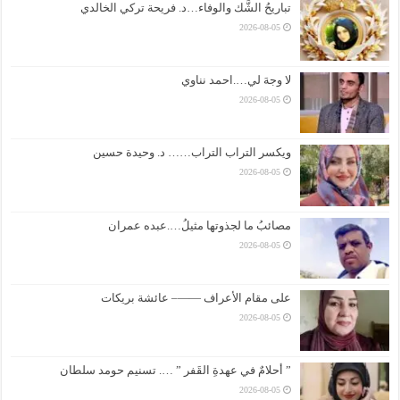
تباريحُ الشَّك والوفاء…د. فريحة تركي الخالدي
2026-08-05
لا وجهَ لي….احمد نناوي
2026-08-05
ويكسر التراب التراب…… د. وحيدة حسين
2026-08-05
مصائبُ ما لجذوتها مثيلُ….عبده عمران
2026-08-05
على مقام الأعراف ——– عائشة بريكات
2026-08-05
” أحلامٌ في عهدةِ القَفر ” …. تسنيم حومد سلطان
2026-08-05