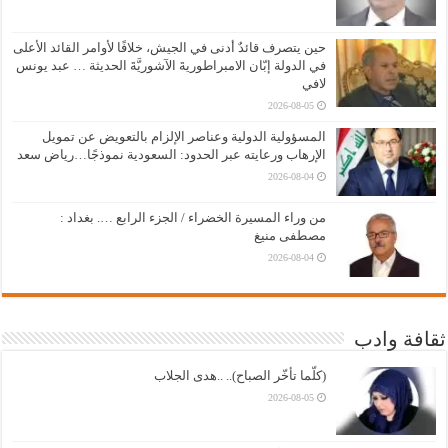
حين يتصرف قائدٌ أدنى في الجيش، خلافًا لأوامر القائد الأعلى
في الدولة إبّان الامبراطوريةَ الآشوريَّةَ الحديثة … عبد يونس
لافي
2026-08-05
المسؤولية الدولية وعناصر الإلزام بالتعويض عن تمويل
الإرهاب ورعايته عبر الحدود: السعودية نموذجًا…رياض سعد
2026-08-04
من وراء المسيرة الخضراء / الجزء الرابع …. بغداد :
مصطفى منيغ
2026-08-04
ثقافة وادب
(كلّما تأخّر الصباح).. ..هدى الجلاب
2026-08-05