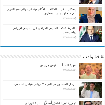
إشكاليات غياب الكفاءات الأكاديمية عن دوائر صنع القرار…
أ. م. د. خلود جبار الشطري
2026-08-05
ظاهرة اختلاف الشيعي العراقي عن الشيعي الإيراني …
رياض سعد
2026-08-05
ثقافة وادب
شهيةُ الصدأ….د.قيس جرجس
2026-08-06
الرجل المصنوع من التردد !!..رياض عباس العصمي
2026-08-06
#فِي_هَذهِ_المَتاهةِ_أَتسكَّعُ….نبيلة الوزاني