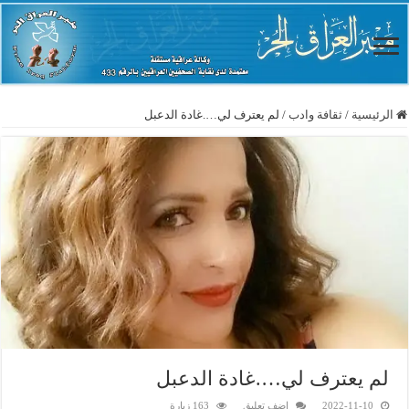
الرئيسية
/
ثقافة وادب
/
لم يعترف لي….غادة الدعبل
لم يعترف لي….غادة الدعبل
2022-11-10
اضف تعليق
163 زيارة