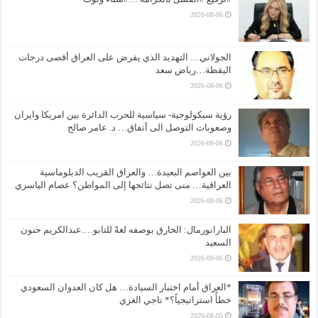
2026-08-06
الجولاني… التهديد الذي يفرض على العراق أقصى درجات
اليقظة…رياض سعد
2026-08-06
رؤية سيكولوجية- سياسية للحرب الدائرة بين امريكا وايران
وصعوبات التوصل الى أتفاق… د. عامر صالح
2026-08-06
بين العواصم البعيدة… والعراق القريب الدبلوماسية
العراقية… متى تصل نتائجها إلى المواطن؟ عصام الياسري
2026-08-06
البارانورمال: الخارق بوصفه لغةً للتابو….عبدالكريم حنون
السعيد
2026-08-06
*العراق أمام اختبار السيادة… هل كان العدوان السعودي
خطأً استراتيجياً؟* ناجي الغزي
2026-08-05