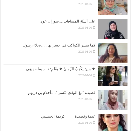
2026-08-06
على أسنّةِ المسافات….سوزان عون
2026-08-06
كما تسير الكواكب في حسراتها . …نجلاء رسول
2026-08-06
❖ حِينَ يَكْذِبُ الزَّمانُ ❖ بِقَلَمِ: د. سِيما حَقِيقِي
2026-08-06
قصيدة “معَ الوقتِ تنْسى”….أحلام بن دريهم
2026-08-06
غيمة وقصيدة ____ كريمة الحسيني
2026-08-06