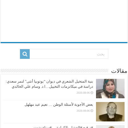
مقالات
بنية المتخيل الشعري في ديوان “يوتوبيا أنثى” لنمر سعدي:
دراسة في ميكانزمات التخييل…ا.د. وسام علي الخالدي
2026-08-06
بعض الأجوبة لأسئلة الوطن … نعيم عبد مهلهل
2026-08-06
#ترقيع #الفشل بالكرامة …#سناء وتوت