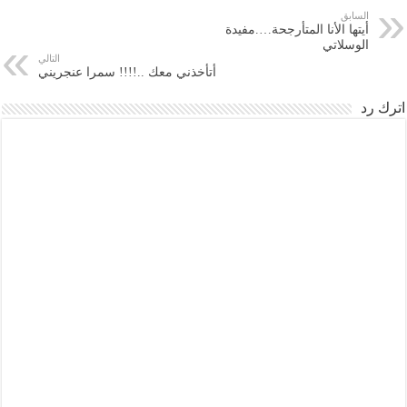
السابق
أيتها الأنا المتأرجحة….مفيدة
الوسلاتي
التالي
أتأخذني معك ..!!!! سمرا عنجريني
اترك رد