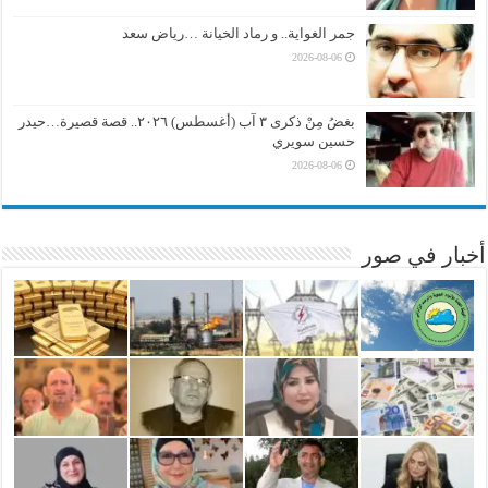
جمر الغواية.. و رماد الخيانة …رياض سعد
2026-08-06
بغضُ مِنْ ذكرى ٣ آب (أغسطس) ٢٠٢٦.. قصة قصيرة…حيدر
حسين سويري
2026-08-06
أخبار في صور