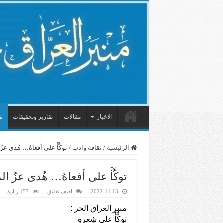
الاخبار
مقالات
تقارير وتحقيقات
ثق
الرئيسية
/
ثقافة وادب
/
توكَّأَ على أفعاهُ… هُدى عز
توكَّأَ على أفعاهُ… هُدى عزّ ا
2022-11-13
اضف تعليق
157 زيارة
منبر العراق الحر :
توكَّأَ على شِعرِهِ