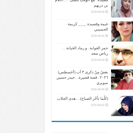
بن دريهم
2026-08-06
غيمة وقصيدة ____ كريمة
الحسيني
2026-08-06
جمر الغواية.. و رماد الخيانة …
رياض سعد
2026-08-06
بغضُ مِنْ ذكرى ٣ آب (أغسطس)
٢٠٢٦.. قصة قصيرة…حيدر حسين
سويري
2026-08-06
(كلّما تأخّر الصباح).. ..هدى الجلاب
2026-08-05