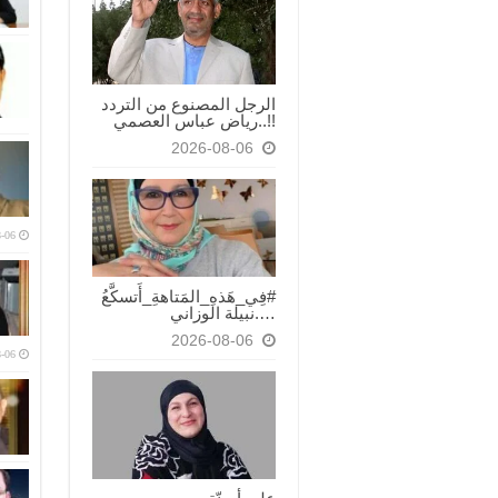
الرجل المصنوع من التردد
!!..رياض عباس العصمي
2026-08-06
-06
#فِي_هَذهِ_المَتاهةِ_أَتسكَّعُ
….نبيلة الوزاني
2026-08-06
-06