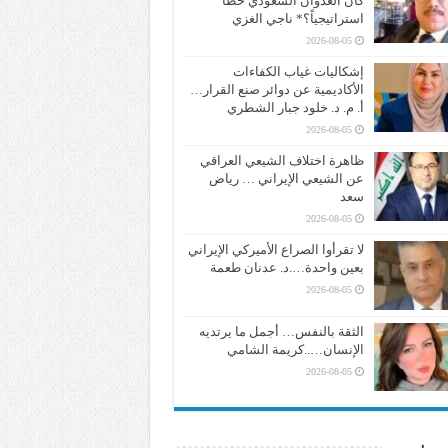
كان العدوان السعودي خطأً
استراتيجياً؟* ناجي الغزي
2026-08-05
إشكاليات غياب الكفاءات
الأكاديمية عن دوائر صنع القرار…
أ. م. د. خلود جبار الشطري
2026-08-05
ظاهرة اختلاف الشيعي العراقي
عن الشيعي الإيراني … رياض
سعد
2026-08-05
لا تقرأوا الصراع الأميركي الإيراني
بعين واحدة….د. عدنان طعمة
2026-08-05
الثقة بالنفس… أجمل ما يرتديه
الإنسان…..كريمة الشامي
2026-08-05