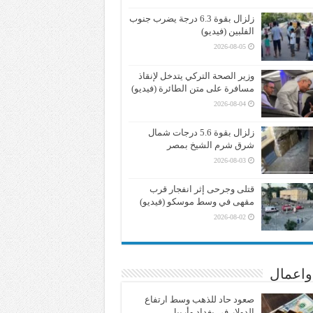
زلزال بقوة 6.3 درجة يضرب جنوب
الفلبين (فيديو)
2026-08-05
وزير الصحة التركي يتدخل لإنقاذ
مسافرة على متن الطائرة (فيديو)
2026-08-04
زلزال بقوة 5.6 درجات شمال
شرق شرم الشيخ بمصر
2026-08-03
قتلى وجرحى إثر انفجار قرب
مقهى في وسط موسكو (فيديو)
2026-08-02
واعمال
صعود حاد للذهب وسط ارتفاع
الدولار في بغداد وأربيل