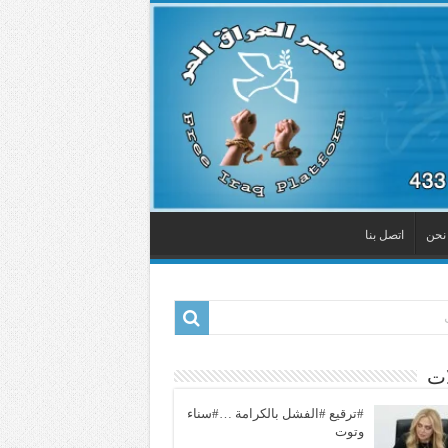
نحن
اتصل بنا
ات
#ترقيع #الفشل بالكرامة …#سناء
وتوت