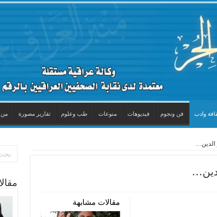
افة وادب
فن ونجوم
فيديوهات
منوعات
طب وعلوم
تقارير مصورة
من 
ّ الدين…
لدين…
مقال
مقالات مشابهة