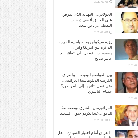
2026-08-06
الجولاني… التهديد الذي يفرض
على العراق أقصى درجات
اليقظة…رياض سعد
2026-08-06
رؤية سيكولوجية- سياسية للحرب
الدائرة بين امريكا وايران
وصعوبات التوصل الى أتفاق… د.
عامر صالح
2026-08
بين العواصم البعيدة… والعراق
القريب الدبلوماسية العراقية…
متى تصل نتائجها إلى المواطن؟
عصام الياسري
2026-08
البارانورمال: الخارق بوصفه لغةً
للتابو….عبدالكريم حنون السعيد
2026-08-06
*العراق أمام اختبار السيادة… هل