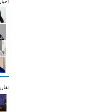
أخبا
تقار