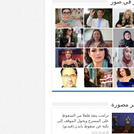
ر في صور
ير مصورة
ترامب ينقذ طفلا من السقوط
على المسرح ويحول الموقف إلى
نكتة عن سقوط بايدن (فيديو)
2026-08-06