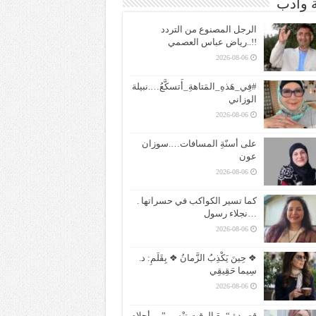
ة وادب
الرجل المصنوع من التردد
!!..رياض عباس العصمي
2026-08-06
#فِي_هَذهِ_المَتاهةِ_أَتسكَّعُ….نبيلة
الوزاني
2026-08-06
على أسنّةِ المسافات….سوزان
عون
2026-08-06
كما تسير الكواكب في حسراتها .
…نجلاء رسول
2026-08-06
❖ حِينَ يَكْذِبُ الزَّمانُ ❖ بِقَلَمِ: د.
سِيما حَقِيقِي
2026-08-06
قصيدة “معَ الوقتِ تنْسى”….أحلام