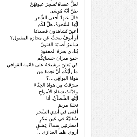
لعلَّ عصاهُ تُسحِرُ عيونَهُنَّ
ظنَّ أنَّهُ مُوسَى
قالَ عنها: أفعى الشِّعرِ
أيُّها السَّحرَةُ، هلْ لكُم
أعينٌ تُشاهدونَ قصيدتَهُ
أو أُنوفٌ تبحثُ عَن مَجازِهِ المقتولِ؟
شاعرٌ أصابَهُ الفتونُ
يُنادى بحرَهُ المفقودَ
جمعَ ميزانَ حسناتِكُم
كي يُعلِنَ ترشيحَهُ على قائمةِ القوافِي
ما رأيُكُم أنْ نجمعَ مِن
هواهُ البواقِي…؟
سرَقتُ مِن هواهُ الحِنَّاءَ
وقبَّلتُ شِفاهَ الأمواجِ
أيَّتُها الشِّطآنُ، أنا
نخلةُ مريمَ
أفعَى في أيدِي السِّحرِ
سُفليَّةٌ في عَينِ مَكرٍ
أمطرَتنِي سماءُ عِشقٍ
أروي ظمأَ العذارَى…