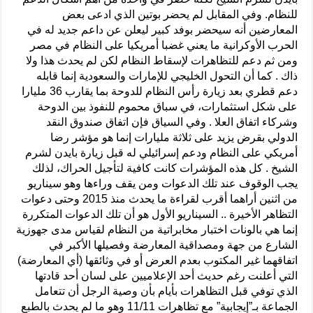
للنظام. وفي المقابل لم يحضر بوتين الذي ادعى بعض
المعارضين أنه سيحضر بوفد كبير ليعلن عن داعم جديد له في
الحرب الأوكرانية ما يعني غضبا أمريكيا على النظام في مصر
ومن ثم دعم للتظاهرات لإسقاط النظام لكن لم يحدث هذا ولا
ذاك . كما أن التحول الخليجي للإمارات والسعودية إنما قابله
دعم قطري بعد زيارة رأس النظام للدوحة بما يقارب 36 مليارا
على شكل استثمارات، في سباق محموم للنفوذ بين الدوحة
وشركاء اتفاق العلا . وفي السياق فإن اتفاق صندوق النقد
الدولي بقرض يزيد على ثلاثة مليارات إنما هو مؤشر رضا
أمريكي على النظام ودعم إسرائيلي له قبل زيارة بايدن لشرم
الشيخ . كل هذه المؤشرات كانت كافية لتأجيل الحراك، لذلك
يجب الوقوف عند تلك الدعوات ومن يقف وراءها وهو سيناريو
من اثنين أراهما أقرب لقراءة ما يحدث منذ 2015 وحتى دعوات
التظاهر الأخيرة .. السيناريو الأول هو أن تلك الدعوات المتكررة
إنما هي بالونات اختبار مخابراتية من النظام لقياس مدى جهوزية
الشارع من جهة ومصداقية المعارضة وفصيلها الأكبر في
اتفاقهما غير المكتوب بعدم العرض أو في وثائقها (أي المعارضة)
التي أعلنت رغم حديث أحد الإعلاميين على لسان أحد قادتها
الذي توفي قبل التظاهرات بأيام بأن وصية الرجل أن تتعامل
الجماعة بـ”إيجابية” مع تظاهرات 11/11 وهو ما لم يحدث بالطبع