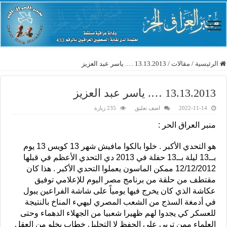
الرئيسية
/
مقالات
/
13.13.2013 …. ياسر عبد العزيز
13.13.2013 …. ياسر عبد العزيز
2022-11-14
اضف تعليق
235 زيارة
منبر العراق الحر :
هو التحدي الأكبر . خلوا بالكوا مافيش شهر 13 كويس 13 يوم
بــ13 ليلة بــ13 حفلة في 2013 دي التحدي الأعظم في قبلها
12/12/2012 ممكن الماسون يعملوا التحدي الأكبر . هذا كان
مقتطف من حلقة من برنامج مصر اليوم للإعلامي توفيق
عكاشة الذي كان يخرج فيها يومياً على شاشة الفراعين يبول
في أدمغة السذج من الشعب المصري ليهيء المناخ بالنتيجة
للعسكر كي يجدوا لهم ظهيرا شعبيا من الجهلاء الدهماء وحتى
العلماء ممن تربى على الحفظ لا التحليل خطاب يخلو من العقل