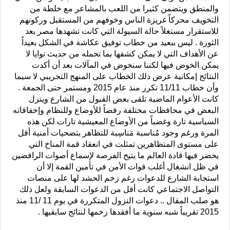
والمنطق ويتضمن كثيرا من اللعب بالمشاعر مع خلطة من
التخويف محركاً غريزة الناس وخوفهم من المستقبل وركونهم
للاستقرار مستغلاً حالة السيولة التي كانت تشهدها مصر بعد
الثورة . ليس ببعيد من خطاب توفيق عكاشة في الشكل بعيداً
عن الأهداف التي لا يمكن كشفها بما تحمله من حديث نوايا لا
يمكن الخوض فيها لكننا سنخوض في المآلات بعد أن أكدت
النتائج إمكانية عرض ذلك الخطاب على المنهج التجريبي لا سيما
وأن خطاب 11/11 تكرر منذ عام 2015 ومستمر حتى الجمعة .
كانت الأعوام الماضية تلقى بعض القبول من الشارع وينزل
البعض في محافظات مختلفة رفضاً للأوضاع وللنظام وإخفاقاته
السياسية تارة وغضباً من الأوضاع المعيشية تارات لكن هذه
المرة ورغم وجود مُناسبة مَناسِبة للتظاهر بتضحيات أمنية أقل
على مستوى المتظاهرين تمثلت في انعقاد قمة المناخ التي
يحضر فيها قادة العالم ما يتيح الفرصة لإسماع أصوات الرافضين
في ظل انشغال أغلب قوات الأمن في تأمين القمة إلا أن
استجابة الشارع للدعوات رغم زخم الحشد لها على منصات
التواصل الاجتماعي كانت أقل من الدعوات السابقة ولعل ذلك
هو صلب المقال .. دعوات النزول المتكررة في يوم 11 /11 منذ
2015 تقريباً شبه سنوية ما أفقدها زخمها لنتائج سابقيها .