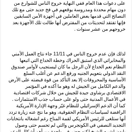
على دعوات هذا العام ففي النهاية خروج الناس للشوارع من
دون مهام محددة ومدروسة يوقعهم في فخ جديد حتى مع تلك
النصائح التي قدمها بعض العاملين في أجهزة الأمن السابقين
فإنها تفتقد لتحديثات من المفترض أنها طالت تلك الأجهزة بعد
خروجهم من عشر سنوات .
لذلك فإن عدم خروج الناس في 11/11 جاء نتاج العمل الأمني
والمخابراتي الذي استبق الحراك وخطة الخداع التي اتبعها
النظام نعم الخداع لأن الرجل ما كان ليستجيب لأوامر صندوق
النقد الدولي بتعويم الجنيه ورفع الدعم عن أغلب السلع
الأساسية والمحروقات إلا بعد التأكد من قوة قبضته على الأرض
والدعم الكامل من الجيش له وهو ما أكده في المؤتمر
الاقتصادي برشاوى جيدة للجيش من خلال شركات اقتصادية
في الأعمال المدنية حتى ولو على حساب جذب الاستثمارات .
كما أن الدعم الإسرائيلي للنظام غيّر وجهة الإدارة الأمريكية
الرافضة لسياسات النظام الحقوقية، وهو ما نتج عنه زيارة تردد
أنها ستلغى للرئيس الأمريكي لقمة المناخ رغم انشغاله بانتخابات
التجديد النصفي في الكونجرس والتي لم تحسم حتى وصول
بايدن لشرم الشيخ لكنه حضر في واحدة من أهم أشكال الدعم