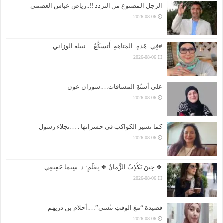
الرجل المصنوع من التردد !!..رياض عباس العصمي
2026-08-06
#فِي_هَذهِ_المَتاهةِ_أَتسكَّعُ….نبيلة الوزاني
2026-08-06
على أسنّةِ المسافات….سوزان عون
2026-08-06
كما تسير الكواكب في حسراتها . …نجلاء رسول
2026-08-06
❖ حِينَ يَكْذِبُ الزَّمانُ ❖ بِقَلَمِ: د. سِيما حَقِيقِي
2026-08-06
قصيدة “معَ الوقتِ تنْسى”….أحلام بن دريهم
2026-08-06