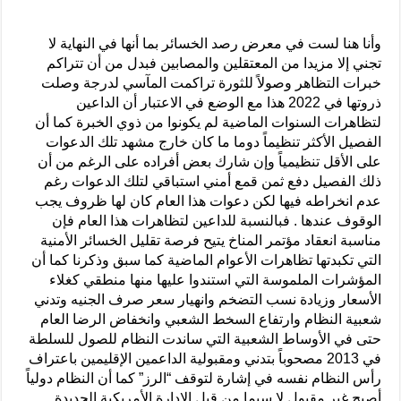
وأنا هنا لست في معرض رصد الخسائر بما أنها في النهاية لا
تجني إلا مزيدا من المعتقلين والمصابين فبدل من أن تتراكم
خبرات التظاهر وصولاً للثورة تراكمت المآسي لدرجة وصلت
ذروتها في 2022 هذا مع الوضع في الاعتبار أن الداعين
لتظاهرات السنوات الماضية لم يكونوا من ذوي الخبرة كما أن
الفصيل الأكثر تنظيماً دوما ما كان خارج مشهد تلك الدعوات
على الأقل تنظيمياً وإن شارك بعض أفراده على الرغم من أن
ذلك الفصيل دفع ثمن قمع أمني استباقي لتلك الدعوات رغم
عدم انخراطه فيها لكن دعوات هذا العام كان لها ظروف يجب
الوقوف عندها . فبالنسبة للداعين لتظاهرات هذا العام فإن
مناسبة انعقاد مؤتمر المناخ يتيح فرصة تقليل الخسائر الأمنية
التي تكبدتها تظاهرات الأعوام الماضية كما سبق وذكرنا كما أن
المؤشرات الملموسة التي استندوا عليها منها منطقي كغلاء
الأسعار وزيادة نسب التضخم وانهيار سعر صرف الجنيه وتدني
شعبية النظام وارتفاع السخط الشعبي وانخفاض الرضا العام
حتى في الأوساط الشعبية التي ساندت النظام للصول للسلطة
في 2013 مصحوباً بتدني ومقبولية الداعمين الإقليمين باعتراف
رأس النظام نفسه في إشارة لتوقف “الرز” كما أن النظام دولياً
أصبح غير مقبول لا سيما من قبل الإدارة الأمريكية الجديدة