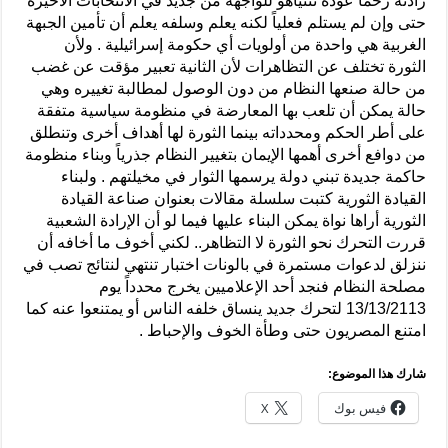
زادته زخماً عودة نتنياهو للواجهة من جديد في الانتخابات الأخيرة
حتى وإن لم يستلم فعلياً لكنه يعلم وسلفه يعلم أن تأمين الجبهة
الغربية هي واحدة من أولويات أي حكومة إسرائيلية . ولأن
الثورة تختلف عن التظاهرات لأن الثانية تعبير مؤقت عن غضب
من حالة صنعها النظام من دون الوصول لمطالبة تغييره وهي
حالة يمكن أن تلعب بها المعارضة في منظومة سياسية متفقة
على أطر الحكم ومحدداته بينما الثورة لها أهداف أخرى وتنطلق
من دوافع أخرى أهمها الإيمان بتغيير النظام جذرياً وبناء منظومة
حاكمة جديدة تبني دولة يرسمها الثوار في مخيلتهم . ولبناء
القيادة الثورية كتبت سلسلة مقالات بعنوان صناعة القيادة
الثورية أراها نواة يمكن البناء عليها فيما لو أن الإرادة الشعبية
قررت التحرك نحو الثورة لا التظاهر.. لكني أخوف ما أخافه أن
ننزلق لدعوات مستمرة في بالونات اختبار تنتهي لنتائج تصب في
مصلحة النظام فنجد أحد الإعلاميين يخرج محدداً يوم
13/13/2113 لتحرك جديد ينساق خلفه الناس أو يمتنعوا عنه كما
امتنع المصريون حتى وطأة الخوف والإحباط .
شارك هذا الموضوع:
فيس بوك
X