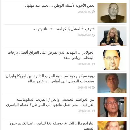
بعض الأجوبة لأسئلة الوطن … نعيم عبد مهلهل
2026-08-06
#ترقيع #الفشل بالكرامة …#سناء وتوت
2026-08-06
الجولاني… التهديد الذي يفرض على العراق أقصى درجات
اليقظة…رياض سعد
2026-08-06
رؤية سيكولوجية- سياسية للحرب الدائرة بين امريكا وايران
وصعوبات التوصل الى أتفاق… د. عامر صالح
2026-08-06
بين العواصم البعيدة… والعراق القريب الدبلوماسية
العراقية… متى تصل نتائجها إلى المواطن؟ عصام الياسري
2026-08-06
البارانورمال: الخارق بوصفه لغةً للتابو….عبدالكريم حنون
السعيد