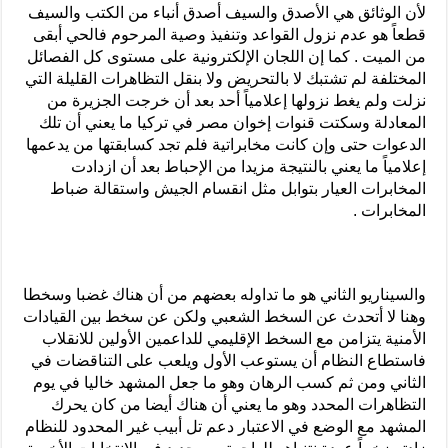
لأن الوثائق هي الأصدق والسيف أصدق أنباء من الكتب والسيف
قطعاً هو عدم نزول القواعد وتنفيذ وصية المرحوم فالحي أبقى
من الميت . كما إن اللجان الإلكترونية على مستوى كل الفصائل
المختلفة لم تشتبك لا بالتحريض ولا بنقل التظاهرات القليلة التي
نزلت ولم يغط نزولها إعلامياً أحد بعد أن خرجت الجزيرة من
المعادلة وسكتت قنوات إخوان مصر في تركيا ما يعني أن تلك
الدعوات حتى وإن كانت مخابراتية فلم تجد كسابقتها من يدعمها
إعلامياً ما يعني بالنتيجة مزيدا من الإحباط بعد أن ازدادت
المخابرات العيار بتوابل مثل انقسام الجيش واستقالة ضباط
المخابرات .
والسيناريو الثاني هو ما تداوله بعضهم من أن هناك غضبا وسخطا
وهنا لا أتحدث عن السخط الشعبي ولكن عن سخط بين القيادات
الأمنية يتزامن مع السخط الإقليمي للداعمين الأولين للانقلاب
فاستطاع النظام أن يستوعب الأول ويلعب على التناقضات في
الثاني ومن ثم كسب الرهان وهو ما جعل المشهد خاليا في يوم
التظاهرات المحدد وهو ما يعني أن هناك أيضا من كان يحرك
المشهد مع الوضع في الاعتبار دعم تل أبيب غير المحدود للنظام