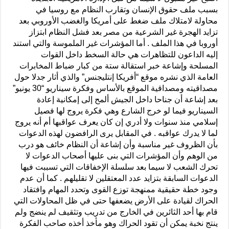
بسبب ملف حقوق الإنسان وتقارب النظام مع روسيا في
محاولة لامتلاك ملف ضغط على أمريكا والغضب الأوروبي بعد
تزايد الهجرة غير الشرعية من مصر بعد فشل النظام ابتزاز
أوروبا في هذا الملف . أما المؤشرات غير الملموسة والتي استند
إليه الداعون للتظاهرات هي حالة السخط داخل القوات
المسلحة وإشاعة خبر استقالة ستة من كبار ضباط المخابرات
العامة الذي نشره موقع “أفريكا إنتليجنس” والذي أثار جدلا حول
مصداقيته ومصداقية الموقع بالأساس وفكرة سيناريو “30 يونيو”
بعد إشاعة أن جناحا داخل الجيش ألمح إلى إمكانية إعادة
السيناريو فيما لو خرج الشارع وهي فكرة يروج لها فصيل
إسلامي منذ سنوات ولا أدري إن كان يعرف عواقبها أم أنه يروج
لما لا يدرك عواقبه . في المقابل يرى الرافضون لهذه الدعوات
بأن الظروف غير مناسبة وأن إشاعة أن النظام خائف هو درب
من الوهم وأن المؤشرات التي بنى عليها أصحاب الدعوات لا
تحرك الشعب لا سيما بعد سلسلة الإخفاقات التي تسببت فيها
الدعوات السابقة بتزايد عدد المعتقلين لا تقليلهم . كما أن عدم
وجود خطة حقيقية ممنهجة توزع القوى وتحدد المهام وافتقاد
الحراك لقيادة على الأرض يضعفها حتى في ظل المحاولات التي
قام بها أحد الثائرين في الخارج من تدريب وتثقيف لم ينضج ولم
ينتج نخبة يمكن أن تقود الحراك وهو مأخذ أخذه صاحب الفكرة