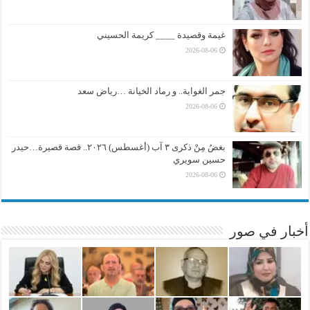
غيمة وقصيدة ____ كريمة الحسيني
2026-08-06
جمر الغواية.. و رماد الخيانة …رياض سعد
2026-08-06
بغضُ مِنْ ذكرى ٣ آب (أغسطس) ٢٠٢٦.. قصة قصيرة…حيدر
حسين سويري
2026-08-06
أخبار في صور