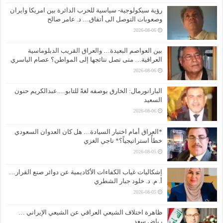
رؤية سيكولوجية- سياسية للحرب الدائرة بين امريكا وايران
وصعوبات التوصل الى أتفاق… د. عامر صالح
2026-08-06
بين العواصم البعيدة… والعراق القريب الدبلوماسية
العراقية… متى تصل نتائجها إلى المواطن؟ عصام الياسري
2026-08-06
البارانورمال: الخارق بوصفه لغةً للتابو….عبدالكريم حنون
السعيد
2026-08-06
*العراق أمام اختبار السيادة… هل كان العدوان السعودي
خطأً استراتيجياً؟* ناجي الغزي
2026-08-05
إشكاليات غياب الكفاءات الأكاديمية عن دوائر صنع القرار…
أ. م. د. خلود جبار الشطري
2026-08-05
ظاهرة اختلاف الشيعي العراقي عن الشيعي الإيراني …
رياض سعد