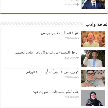
2026-08-05
ثقافة وادب
شهيةُ الصدأ….د.قيس جرجس
2026-08-06
الرجل المصنوع من التردد !!..رياض عباس العصمي
2026-08-06
#فِي_هَذهِ_المَتاهةِ_أَتسكَّعُ….نبيلة الوزاني
2026-08-06
على أسنّةِ المسافات….سوزان عون
2026-08-06