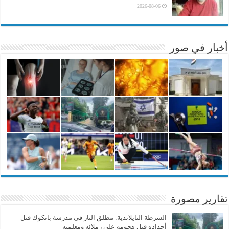
2026-08-06
أخبار في صور
تقارير مصورة
الشرطة التايلاندية: مطلق النار في مدرسة بانكوك قتل
أجداده قبل هجومه على زملائه ومعلميه