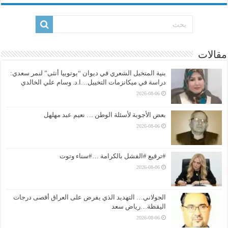
مقالات
بنية المتخيل الشعري في ديوان “يوتوبيا أنثى” لنمر سعدي:
دراسة في ميكانزمات التخييل…ا.د. وسام علي الخالدي
2026-08-06
بعض الأجوبة لأسئلة الوطن … نعيم عبد مهلهل
2026-08-06
#ترقيع #الفشل بالكرامة …#سناء وتوت
2026-08-06
الجولاني… التهديد الذي يفرض على العراق أقصى درجات
اليقظة…رياض سعد
2026-08-06