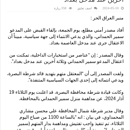
2024-05-10
اضف تعليق
358 زيارة
منبر العراق الحر :
أفاد مصدر أمني مطلع، يوم الجمعة، بإلقاء القبض على المدعو
سمير الحمداني، والذي يدعي الانتماء إلى جهة سياسية، مبيناً أن
الاعتقال جرى عند مدخل العاصمة بغداد.
وقال المصدر : إن “عناصر من استخبارات الداخلية، تمكنت من
اعتقال المدعو سمير الحمداني وثلاثة آخرين عند مدخل بغداد”.
ولفت المصدر إلى أن “المعتقل متهم بتهديد قائد شرطة البصرة،
ويدعي انتمائه إلى إحدى الجهات السياسية المتنفذة”.
وكانت قيادة شرطة محافظة البصرة، قد اعلنت يوم الثلاثاء 19
آذار 2024، عن مداهمة منزل سمير الحمداني بالمحافظة.
وقال مدير شرطة شمال المحافظة علي محسن مشاري
المحمداوي، في بيان : انه “بالساعة 1100 من صباح اليوم
الثلاثاء، تم تنفيذ واجب تفتيش ومداهمة بدار المتهم (سمير
الحمداني)”، مبينة أن “المتهم مطلوب لعدة أوامر قبض وفق