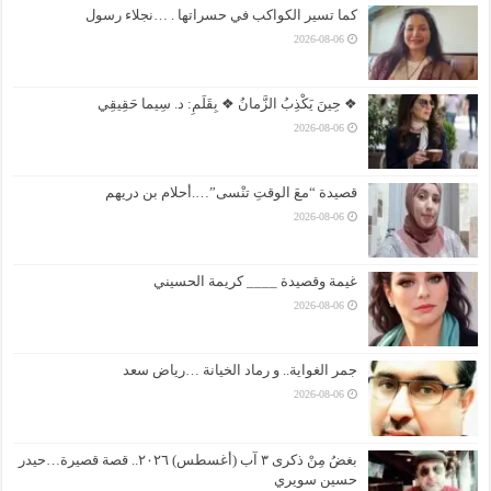
كما تسير الكواكب في حسراتها . …نجلاء رسول
2026-08-06
❖ حِينَ يَكْذِبُ الزَّمانُ ❖ بِقَلَمِ: د. سِيما حَقِيقِي
2026-08-06
قصيدة “معَ الوقتِ تنْسى”….أحلام بن دريهم
2026-08-06
غيمة وقصيدة ____ كريمة الحسيني
2026-08-06
جمر الغواية.. و رماد الخيانة …رياض سعد
2026-08-06
بغضُ مِنْ ذكرى ٣ آب (أغسطس) ٢٠٢٦.. قصة قصيرة…حيدر
حسين سويري