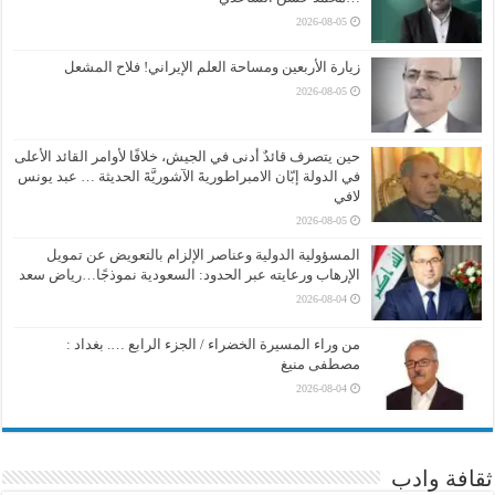
2026-08-05
زيارة الأربعين ومساحة العلم الإيراني! فلاح المشعل
2026-08-05
حين يتصرف قائدٌ أدنى في الجيش، خلافًا لأوامر القائد الأعلى
في الدولة إبّان الامبراطوريةَ الآشوريَّةَ الحديثة … عبد يونس
لافي
2026-08-05
المسؤولية الدولية وعناصر الإلزام بالتعويض عن تمويل
الإرهاب ورعايته عبر الحدود: السعودية نموذجًا…رياض سعد
2026-08-04
من وراء المسيرة الخضراء / الجزء الرابع …. بغداد :
مصطفى منيغ
2026-08-04
ثقافة وادب