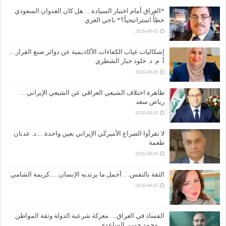
*العراق أمام اختبار السيادة… هل كان العدوان السعودي
خطأً استراتيجياً؟* ناجي الغزي
2026-08-05
إشكاليات غياب الكفاءات الأكاديمية عن دوائر صنع القرار…
أ. م. د. خلود جبار الشطري
2026-08-05
ظاهرة اختلاف الشيعي العراقي عن الشيعي الإيراني …
رياض سعد
2026-08-05
لا تقرأوا الصراع الأميركي الإيراني بعين واحدة….د. عدنان
طعمة
2026-08-05
الثقة بالنفس… أجمل ما يرتديه الإنسان…..كريمة الشامي
2026-08-05
الفساد في العراق… معركة شرعية الدولة وثقة المواطن.
…محمد حسن الساعدي