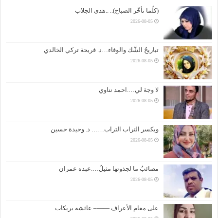
(كلّما تأخّر الصباح).. ..هدى الجلاب
2026-08-05
تباريحُ الشَّك والوفاء…د. فريحة تركي الخالدي
2026-08-05
لا وجهَ لي….احمد نناوي
2026-08-05
ويكسر التراب التراب…… د. وحيدة حسين
2026-08-05
مصائبُ ما لجذوتها مثيلُ….عبده عمران
2026-08-05
على مقام الأعراف ——– عائشة بريكات