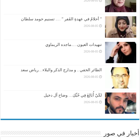
2026-08-05
” أحلامٌ في عهدةِ القَفر ” …. تسنيم حومد سلطان
2026-08-05
تنهيدات العيون…..ماجده الريماوي
2026-08-05
الطائر الخفي .. و مدارج الذكر والبلاء…رياض سعد
2026-08-05
لكَيْ أُبَالِغَ فِي حُبِّكِ… وضاح آل دخيل
2026-08-05
أخبار في صور