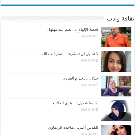
ثقافة وادب
لحظةُ الإلهامِ …..نعيم عبد مهلهل
2026-08-08
لا تحاول ان تفسّرها…انمار العبدالله
2026-08-08
خذلان .. ..حذام العبادي
2026-08-08
(خليط فصول).. ..هدى الجلاب
2026-08-08
للقدس أغني….ماجده الريماوي
2026-08-08