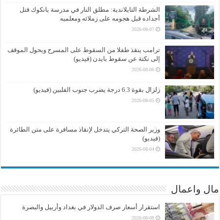
الشرطة التايلاندية: مطلق النار في مدرسة بانكوك قتل
أجداده قبل هجومه على زملائه ومعلميه
2026-08-07
ترامب ينقذ طفلا من السقوط على المسرح ويحول الموقف
إلى نكتة عن سقوط بايدن (فيديو)
2026-08-06
زلزال بقوة 6.3 درجة يضرب جنوب الفلبين (فيديو)
2026-08-05
وزير الصحة التركي يتدخل لإنقاذ مسافرة على متن الطائرة
(فيديو)
2026-08-04
مال واعمال
استقرار أسعار صرف الدولار في بغداد وأربيل والبصرة
2026-08-08