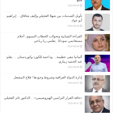
2026-08-08
تأويل الصدمات بين شهلا العجيلي وإليف شافاق… إبراهيم
أبو عواد
2026-08-08
القراءة الشبابية وتحولات الخطاب النسوي: أحلام
مستغانمي نموذجًا ..بقلمي ربا رباعي
2026-08-08
ألمانيا تبقى عظيمة… وداعمة للكورد وكوردستان … بقلم:
عبد الحميد زيباري
2026-08-08
إدارة الدولة العراقية وشروط وجودها ! فلاح المشعل
2026-08-07
«حافة القرار الترامبي الهيروشيمي»….الدكتور ثائر العجيلي
2026-08-07