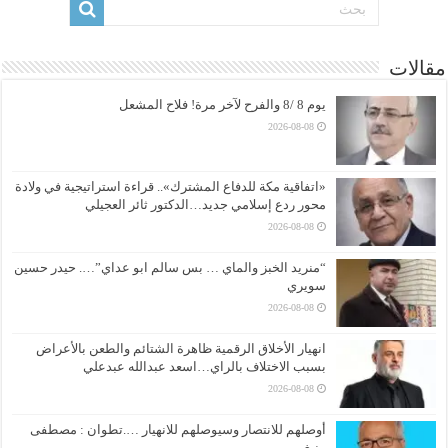
مقالات
يوم 8 /8 والفرح لآخر مرة! فلاح المشعل
2026-08-08
«اتفاقية مكة للدفاع المشترك».. قراءة استراتيجية في ولادة
محور ردع إسلامي جديد…الدكتور ثائر العجيلي
2026-08-08
“منريد الخبز والماي … بس سالم ابو عداي”…. حيدر حسين
سويري
2026-08-08
انهيار الأخلاق الرقمية ظاهرة الشتائم والطعن بالأعراض
بسبب الاختلاف بالراي…اسعد عبدالله عبدعلي
2026-08-08
أوصلهم للانتصار وسيوصلهم للانهيار ….تطوان : مصطفى
منيغ