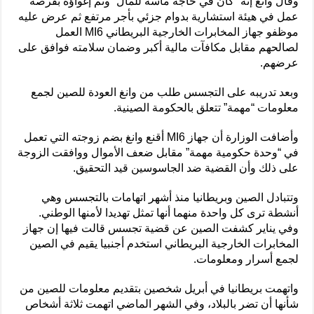
وقال وانغ إنه “كان في حاجة ماسة للمال” وتم إغواؤه بفرصة
عمل في هيئة استشارية بدوام جزئي بأجر مرتفع ثم عرض عليه
موظفو جهاز المخابرات الخارجية البريطاني MI6 العمل
لصالحهم مقابل مكافآت مالية أكبر وضمان سلامته فوافق على
عرضهم.
وبعد تدريبه على التجسس طلب من وانغ العودة للصين لجمع
معلومات “مهمة” تتعلق بالحكومة الصينية.
وأضافت الوزارة أن جهاز MI6 أقنع وانغ بضم زوجته التي تعمل
في “وحدة حكومية مهمة” مقابل ضعف الأموال ووافقت الزوجة
على ذلك وأن القضية ضد الجاسوسين قيد التحقيق.
وتتبادل الصين وبريطانيا منذ أشهر اتهامات بالتجسس وهي
أنشطة ترى كل واحدة منهما أنها تمثل تهديدا لأمنها الوطني.
وفي يناير كشفت الصين عن قضية تجسس قالت فيها إن جهاز
المخابرات الخارجية البريطاني استخدم أجنبيا يقيم في الصين
لجمع أسرار ومعلومات.
واتهمت بريطانيا في أبريل شخصين بتقديم معلومات للصين من
شأنها أن تضر بالبلاد، وفي الشهر الماضي اتهمت ثلاثة أشخاص