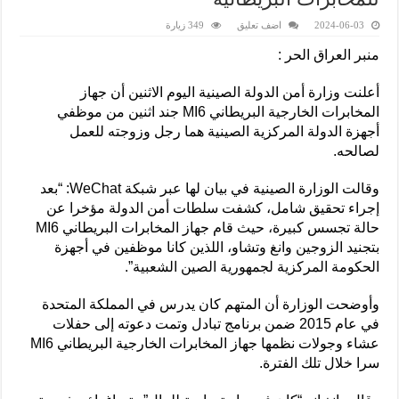
2024-06-03
اضف تعليق
349 زيارة
منبر العراق الحر :
أعلنت وزارة أمن الدولة الصينية اليوم الاثنين أن جهاز
المخابرات الخارجية البريطاني MI6 جند اثنين من موظفي
أجهزة الدولة المركزية الصينية هما رجل وزوجته للعمل
لصالحه.
وقالت الوزارة الصينية في بيان لها عبر شبكة WeChat: “بعد
إجراء تحقيق شامل، كشفت سلطات أمن الدولة مؤخرا عن
حالة تجسس كبيرة، حيث قام جهاز المخابرات البريطاني MI6
بتجنيد الزوجين وانغ وتشاو، اللذين كانا موظفين في أجهزة
الحكومة المركزية لجمهورية الصين الشعبية”.
وأوضحت الوزارة أن المتهم كان يدرس في المملكة المتحدة
في عام 2015 ضمن برنامج تبادل وتمت دعوته إلى حفلات
عشاء وجولات نظمها جهاز المخابرات الخارجية البريطاني MI6
سرا خلال تلك الفترة.