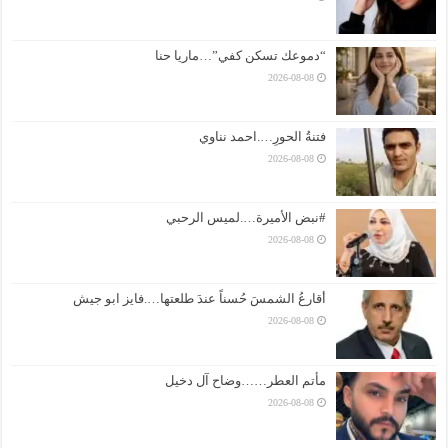
“دموعك تسكن كفي”…ماريا حنا
2026-08-08
فتنةُ الحورِ….احمد نناوي
2026-08-08
#نبض الأميرة….لميس الرحبي
2026-08-08
أقارعُ الشمسَ حُسناً عندَ طلعتها….فايز ابو جيش
2026-08-08
مأتم العطر……وضاح آل دخيل
2026-08-08