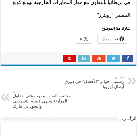
في بريطانيا بالتعاون مع جهاز المخابرات الخارجية لهونغ كونغ.
المصدر: “رويترز”
شارك هذا الموضوع:
فيس بوك
X
السابق
رسميا.. جوائز “الأفضل” في دوري
أبطال أوروبا
التالي
مجلس النواب يصوت على جداول
الموازنة وينهي فصله التشريعي
والسوداني يبارك
اترك رد