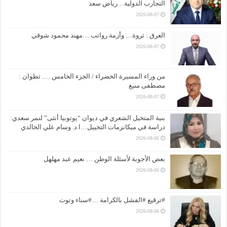
التجارب الدولية…رياض سعد
2026-08-07
العرق : ثروة… وأزمة رواتب …مهند محمود شوقي
2026-08-07
من وراء المسيرة الخضراء / الجزء الخامس …. تطوان :
مصطفى منيغ
2026-08-07
بنية المتخيل الشعري في ديوان “يوتوبيا أنثى” لنمر سعدي:
دراسة في ميكانزمات التخييل…ا.د. وسام علي الخالدي
2026-08-06
بعض الأجوبة لأسئلة الوطن … نعيم عبد مهلهل
2026-08-06
#ترقيع #الفشل بالكرامة …#سناء وتوت
2026-08-06