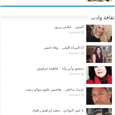
ثقافة وادب
السور….ليلاس زرزور
2026-08-07
أنا المرأة الأولى….وفاء اخضر
2026-08-07
دمشق وأبي وأنا….فاطمة حرفوش
2026-08-07
غريبٌ بداخلي….هاشمي علوي مولاي رشيد
2026-08-07
يا عبيرَ الموانئِ…سعيد إبراهيم زعلوك