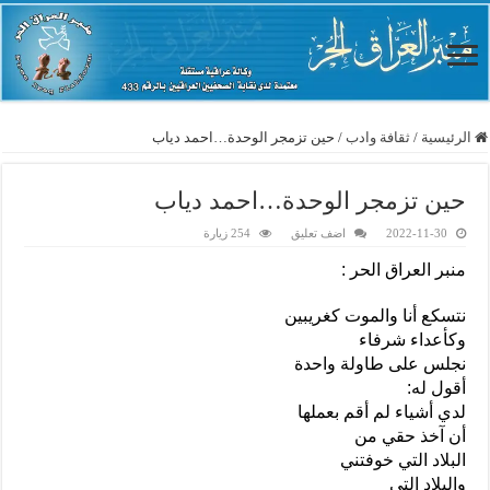
الرئيسية
/
ثقافة وادب
/
حين تزمجر الوحدة…احمد دياب
حين تزمجر الوحدة…احمد دياب
2022-11-30
اضف تعليق
254 زيارة
منبر العراق الحر :
نتسكع أنا والموت كغريبين
وكأعداء شرفاء
نجلس على طاولة واحدة
أقول له:
لدي أشياء لم أقم بعملها
أن آخذ حقي من
البلاد التي خوفتني
والبلاد التي