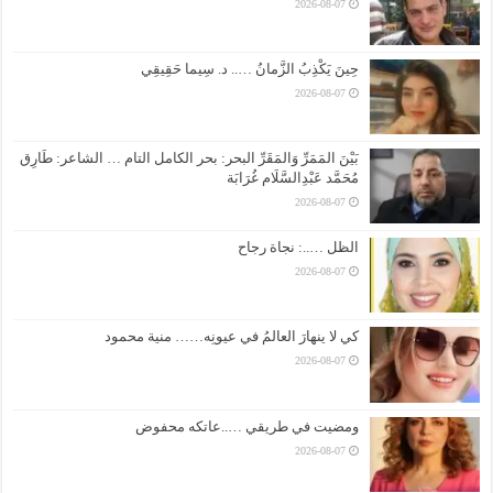
2026-08-07
حِينَ يَكْذِبُ الزَّمانُ ….. د. سِيما حَقِيقِي
2026-08-07
بَيْنَ المَمَرِّ وَالمَقَرِّ البحر: بحر الكامل التام … الشاعر: طَارِق
مُحَمَّد عَبْدِالسَّلَام غُرَابَة
2026-08-07
الظل …..: نجاة رجاح
2026-08-07
كي لا ينهارَ العالمُ في عيونِه…… منية محمود
2026-08-07
ومضيت في طريقي …..عاتكه محفوض
2026-08-07