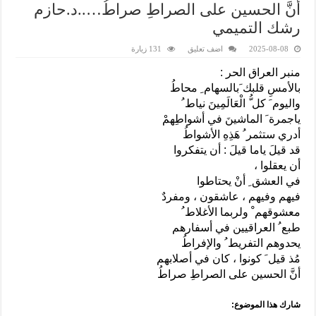
أنَّ الحسين على الصراطِ صراطُ…..د.حازم
رشك التميمي
2025-08-08
اضف تعليق
131 زيارة
منبر العراق الحر :
بالأمسِ قلبك َبالسهام ِ محاطُ
واليوم َ كل ُّ الْعَالَمِينَ نياط ُ
ياجمرة َ الماشينَ في أشواطِهمْ
أدري ستثمر ُ هَذِهِ الأشواطُ
قد قيلَ ياما قيلَ : أن يتفكروا
أن يعقلوا ،
في العشق ِ أنْ يحتاطوا
فيهم وفيهم ، عاشقون ، ومفردٌ
معشوقهم ْ ولربما الأغلاط ُ
طبع ُ العراقيين في أسفارهم
يحدوهم التفريط ُ والإفراطُ
مُذ قيل َ كونوا ، كان في أصلابهم
أنَّ الحسين على الصراطِ صراطُ
شارك هذا الموضوع: