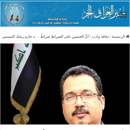
الرئيسية
/
ثقافة وادب
/
أنَّ الحسين على الصراطِ صراطُ…..د.حازم رشك التميمي