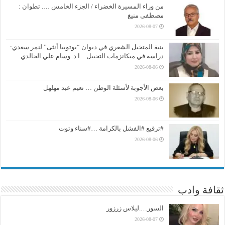
من وراء المسيرة الخضراء / الجزء الخامس …. تطوان :
مصطفى منيغ
2026-08-07
بنية المتخيل الشعري في ديوان “يوتوبيا أنثى” لنمر سعدي:
دراسة في ميكانزمات التخييل…ا.د. وسام علي الخالدي
2026-08-06
بعض الأجوبة لأسئلة الوطن … نعيم عبد مهلهل
2026-08-06
#ترقيع #الفشل بالكرامة …#سناء وتوت
2026-08-06
ثقافة وادب
السور….ليلاس زرزور
2026-08-07