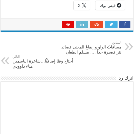
فيس بوك
X
السابق
مسافاتُ الواو و إيقاعُ المعنى قصائد
نثر قصيرة جداً …. مسلم الطعان
التالي
أحتاج وقتًا إضافيًّا…شاعرة الياسمين
هناء داوودي
اترك رد