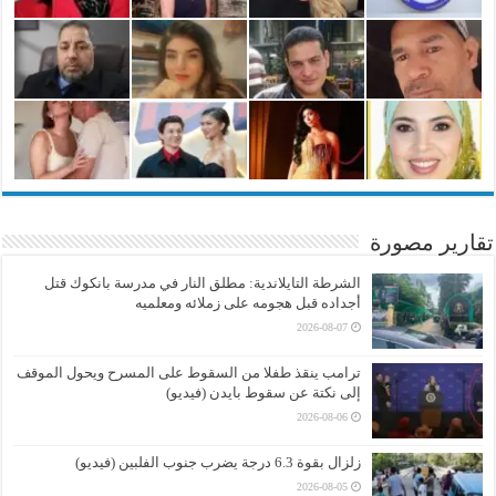
تقارير مصورة
الشرطة التايلاندية: مطلق النار في مدرسة بانكوك قتل
أجداده قبل هجومه على زملائه ومعلميه
2026-08-07
ترامب ينقذ طفلا من السقوط على المسرح ويحول الموقف
إلى نكتة عن سقوط بايدن (فيديو)
2026-08-06
زلزال بقوة 6.3 درجة يضرب جنوب الفلبين (فيديو)
2026-08-05