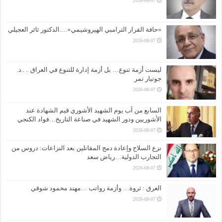
2026-08-07
«حافة القرار الترامبي الهيروشيمي»….الدكتور ثائر العجيلي
2026-08-07
ليست أزمة تنوع… بل أزمة إدارة للتنوع في العراق .. ..د.
جوتيار تمر
2026-08-07
السابع من آب يوم الشهيد الأشوري قيم الشهادة عند
الأشوريين ودور الشهيد في صناعة التاريخ…فواد الكنجي
2026-08-07
نزع السلاح وإعادة دمج المقاتلين بعد النزاعات: دروس من
التجارب الدولية…رياض سعد
2026-08-07
العرق : ثروة… وأزمة رواتب …مهند محمود شوقي
2026-08-07