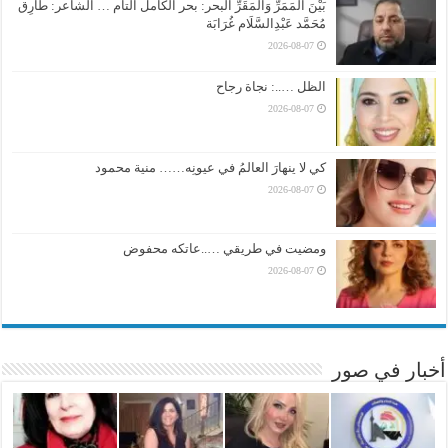
بَيْنَ المَمَرِّ وَالمَقَرِّ البحر: بحر الكامل التام … الشاعر: طَارِق
مُحَمَّد عَبْدِالسَّلَام غُرَابَة
2026-08-07
الظل …..: نجاة رجاح
2026-08-07
كي لا ينهارَ العالمُ في عيونِه…… منية محمود
2026-08-07
ومضيت في طريقي …..عاتكه محفوض
2026-08-07
أخبار في صور