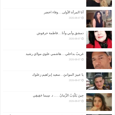
أنا المرأة الأولى….وفاء اخضر
2026-08-07
دمشق وأبي وأنا….فاطمة حرفوش
2026-08-07
غريبٌ بداخلي….هاشمي علوي مولاي رشيد
2026-08-07
يا عبيرَ الموانئِ…سعيد إبراهيم زعلوك
2026-08-07
حِينَ يَكْذِبُ الزَّمانُ ….. د. سِيما حَقِيقِي
2026-08-07