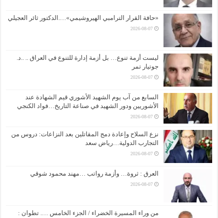
«حافة القرار الترامبي الهيروشيمي»….الدكتور ثائر العجيلي
2026-08-07
ليست أزمة تنوع… بل أزمة إدارة للتنوع في العراق .. ..د.
جوتيار تمر
2026-08-07
السابع من آب يوم الشهيد الأشوري قيم الشهادة عند
الأشوريين ودور الشهيد في صناعة التاريخ…فواد الكنجي
2026-08-07
نزع السلاح وإعادة دمج المقاتلين بعد النزاعات: دروس من
التجارب الدولية…رياض سعد
2026-08-07
العرق : ثروة… وأزمة رواتب …مهند محمود شوقي
2026-08-07
من وراء المسيرة الخضراء / الجزء الخامس …. تطوان :