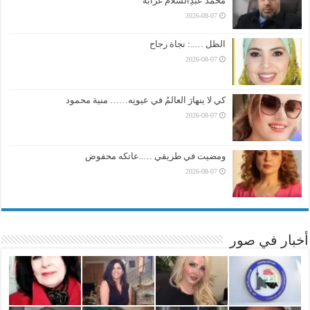
مُحَمَّد عَبْدِالسَّلَام غُرَابَة
2026-08-07
الظل …..: نجاة رجاح
2026-08-07
كي لا ينهارَ العالمُ في عيونِه…… منية محمود
2026-08-07
ومضيت في طريقي …..عاتكه محفوض
2026-08-07
أخبار في صور