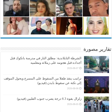
تقارير مصورة
الشرطة التايلاندية: مطلق النار في مدرسة بانكوك قتل
أجداده قبل هجومه على زملائه ومعلميه
2026-08-07
ترامب ينقذ طفلا من السقوط على المسرح ويحول الموقف
إلى نكتة عن سقوط بايدن (فيديو)
2026-08-06
زلزال بقوة 6.3 درجة يضرب جنوب الفلبين (فيديو)
2026-08-05