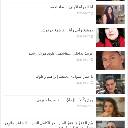
أنا المرأة الأولى….وفاء اخضر
2026-08-07
دمشق وأبي وأنا….فاطمة حرفوش
2026-08-07
غريبٌ بداخلي….هاشمي علوي مولاي رشيد
2026-08-07
يا عبيرَ الموانئِ…سعيد إبراهيم زعلوك
2026-08-07
حِينَ يَكْذِبُ الزَّمانُ ….. د. سِيما حَقِيقِي
2026-08-07
بَيْنَ المَمَرِّ وَالمَقَرِّ البحر: بحر الكامل التام … الشاعر: طَارِق