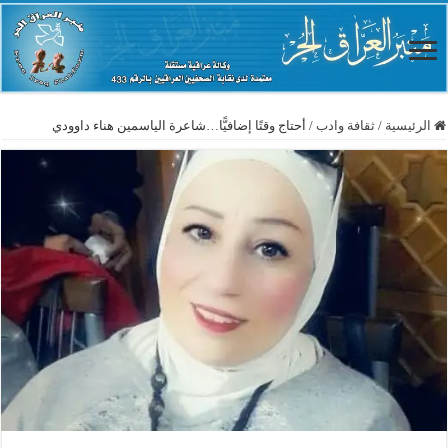
الرئيسية
/
ثقافة وادب
/
أحتاج وقتًا إضافيًّا…شاعرة الياسمين هناء داوودي