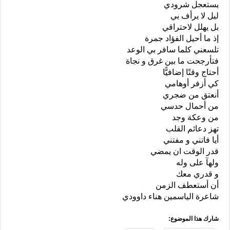
يستعجل شرودي
ليل لا يرأف بي
بل يهلل لاحتراقي
إذ ما أحيل الفؤاد جمرة
تلسعني كلما سافر بي الوعد
فتأرجحت ما بين غرق و نجاة
أحتاج وقتًا إضافيًّا
كي أزفر أوهامي
أنعتق من ضجري
من أحمال حدسي
من وعكة وجد
تهز دعائم القلب
أيا فاتني و مفتني
قدر الوقت ان يمضي
ولهآ على وله
و قدري معك
أن أستعطف الزمن
شاعرة الياسمين هناء داوودي
شارك هذا الموضوع: