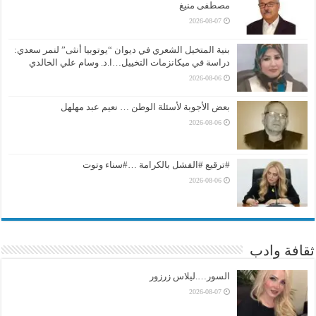
مصطفى منيغ
2026-08-07
بنية المتخيل الشعري في ديوان “يوتوبيا أنثى” لنمر سعدي:
دراسة في ميكانزمات التخييل…ا.د. وسام علي الخالدي
2026-08-06
بعض الأجوبة لأسئلة الوطن … نعيم عبد مهلهل
2026-08-06
#ترقيع #الفشل بالكرامة …#سناء وتوت
2026-08-06
ثقافة وادب
السور….ليلاس زرزور
2026-08-07