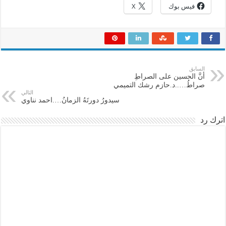
فيس بوك
X
السابق
أنَّ الحسين على الصراطِ
صراطُ…..د.حازم رشك التميمي
التالي
سيدورُ دورتَهُ الزمانُ….احمد نناوي
اترك رد