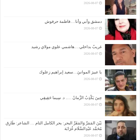
2026-08-07
دمشق وأبي وأنا….فاطمة حرفوش
2026-08-07
غريبٌ بداخلي….هاشمي علوي مولاي رشيد
2026-08-07
يا عبيرَ الموانئِ…سعيد إبراهيم زعلوك
2026-08-07
حِينَ يَكْذِبُ الزَّمانُ ….. د. سِيما حَقِيقِي
2026-08-07
بَيْنَ المَمَرِّ وَالمَقَرِّ البحر: بحر الكامل التام … الشاعر: طَارِق
مُحَمَّد عَبْدِالسَّلَام غُرَابَة
2026-08-07