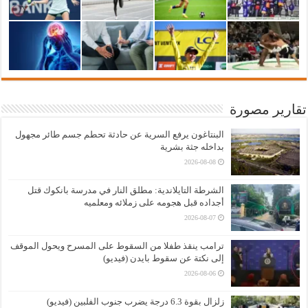
تقارير مصورة
البنتاغون يرفع السرية عن حادثة تحطم جسم طائر مجهول
بداخله جثة بشرية
2026-08-08
الشرطة التايلاندية: مطلق النار في مدرسة بانكوك قتل
أجداده قبل هجومه على زملائه ومعلميه
2026-08-07
ترامب ينقذ طفلا من السقوط على المسرح ويحول الموقف
إلى نكتة عن سقوط بايدن (فيديو)
2026-08-06
زلزال بقوة 6.3 درجة يضرب جنوب الفلبين (فيديو)