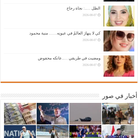
الظل …..: نجاة رجاح
2026-08-07
كي لا ينهارَ العالمُ في عيونِه…… منية محمود
2026-08-07
ومضيت في طريقي …..عاتكه محفوض
2026-08-07
أخبار في صور