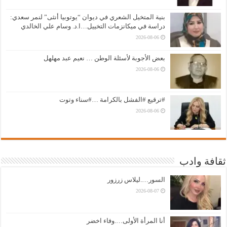
بنية المتخيل الشعري في ديوان “يوتوبيا أنثى” لنمر سعدي:
دراسة في ميكانزمات التخييل…ا.د. وسام علي الخالدي
2026-08-06
بعض الأجوبة لأسئلة الوطن … نعيم عبد مهلهل
2026-08-06
#ترقيع #الفشل بالكرامة …#سناء وتوت
2026-08-06
ثقافة وادب
السور….ليلاس زرزور
2026-08-07
أنا المرأة الأولى….وفاء اخضر