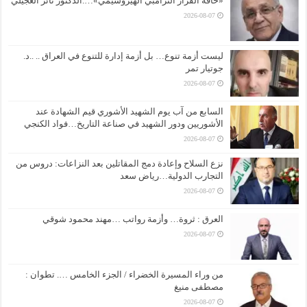
«حافة القرار الترامبي الهيروشيمي»….الدكتور ثائر العجيلي
2026-08-07
ليست أزمة تنوع… بل أزمة إدارة للتنوع في العراق .. ..د.
جوتيار تمر
2026-08-07
السابع من آب يوم الشهيد الأشوري قيم الشهادة عند
الأشوريين ودور الشهيد في صناعة التاريخ…فواد الكنجي
2026-08-07
نزع السلاح وإعادة دمج المقاتلين بعد النزاعات: دروس من
التجارب الدولية…رياض سعد
2026-08-07
العرق : ثروة… وأزمة رواتب …مهند محمود شوقي
2026-08-07
من وراء المسيرة الخضراء / الجزء الخامس …. تطوان :
مصطفى منيغ
2026-08-07