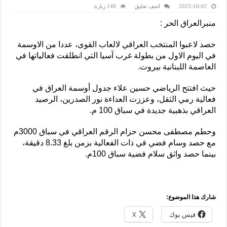
2025-10-02
اضف تعليق
146 زيارة
منبرالعراق الحر :
حصد لاعبوا المنتخب العراقي لالعاب القوى، عددا من الاوسمة
في اليوم الاول من بطولة غرب آسيا التي انطلقت فعالياتها في
العاصمة اللبنانية بيروت.
حيث افتتح الرياضي حسين علاء جدول أوسمة العراق في
فعالية رمي الثقل، وعززت العداءة نور الصدرين، الرصيد
العراقي بذهبية جديدة في سباق 100 م.
وحطم مصطفى محسن حزام الرقم العراقي في سباق 3000م
مع حصد وسام فضي في ذات الفعالية بزمن بلغ 8.33 دقيقة،
بينما حصد واثق سلام فضية سباق 100م.
شارك هذا الموضوع:
فيس بوك
X