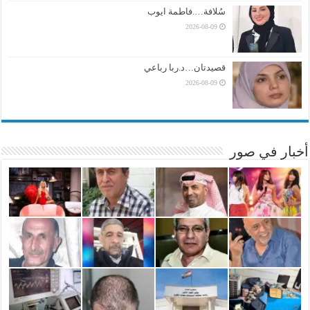
سُلافة….فاطمة ايوب
2026-08-09
قصيدتان…د.ربا رباعي
2026-08-09
أخبار في صور