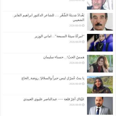
بَغْدادُ مَدينَةُ الشِّعْر …. للشاعر الدكتور ابراهيم الفايز .
الشعيبي
2026-08-09
“امرأةٌ سيئةُ السمعة”…اماني الوزير
2026-08-09
همسُ الحبّ!…حسناء سليمان
2026-08-09
يا بنتُ عُمرُكِ ليس حبراً والسلامْ!..روضة_الحاج
2026-08-09
عَيْنَاكِ آخِرُ قلعة —– عبدالناصر عليوي العبيدي
2026-08-09