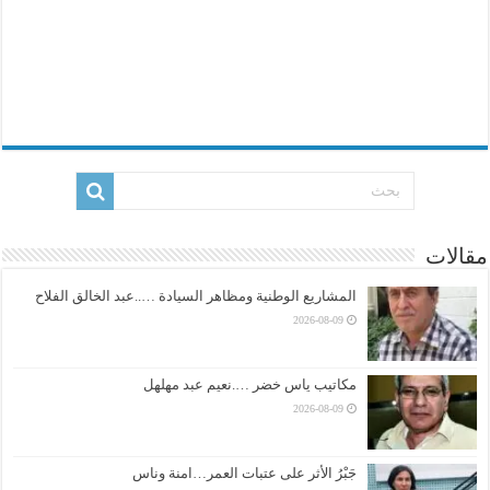
مقالات
المشاريع الوطنية ومظاهر السيادة …..عبد الخالق الفلاح
2026-08-09
مكاتيب ياس خضر ….نعيم عبد مهلهل
2026-08-09
جَبْرُ الأثر على عتبات العمر…امنة وناس