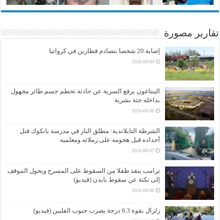
تقارير مصورة
إصابة 20 شخصا بتصادم قطارين في كرواتيا
2026-08-09
البنتاغون يرفع السرية عن حادثة تحطم جسم طائر مجهول
بداخله جثة بشرية
2026-08-08
الشرطة التايلاندية: مطلق النار في مدرسة بانكوك قتل
أجداده قبل هجومه على زملائه ومعلميه
2026-08-07
ترامب ينقذ طفلا من السقوط على المسرح ويحول الموقف
إلى نكتة عن سقوط بايدن (فيديو)
2026-08-06
زلزال بقوة 6.3 درجة يضرب جنوب الفلبين (فيديو)