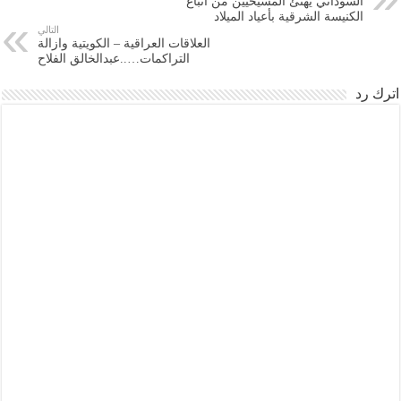
السوداني يهنئ المسيحيين من أتباع
الكنيسة الشرقية بأعياد الميلاد
التالي
العلاقات العراقية – الكويتية وازالة
التراكمات…..عبدالخالق الفلاح
اترك رد