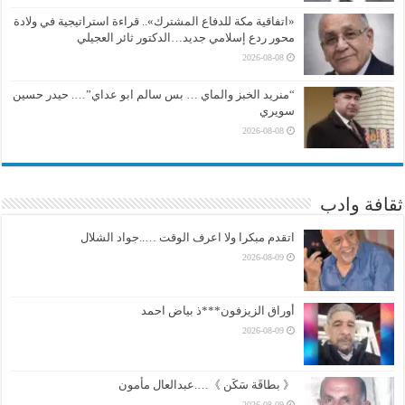
«اتفاقية مكة للدفاع المشترك».. قراءة استراتيجية في ولادة
محور ردع إسلامي جديد…الدكتور ثائر العجيلي
2026-08-08
“منريد الخبز والماي … بس سالم ابو عداي”…. حيدر حسين
سويري
2026-08-08
ثقافة وادب
اتقدم مبكرا ولا اعرف الوقت …..جواد الشلال
2026-08-09
أوراق الزيزفون***ذ بياض احمد
2026-08-09
《 بطاقَة سَكَن 》….عبدالعال مأمون
2026-08-09