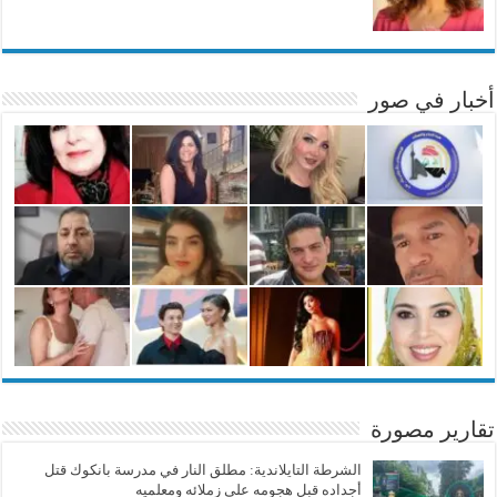
أخبار في صور
تقارير مصورة
الشرطة التايلاندية: مطلق النار في مدرسة بانكوك قتل
أجداده قبل هجومه على زملائه ومعلميه