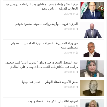
نزع السلاح وإعادة دمج المقاتلين بعد النزاعات: دروس من
التجارب الدولية…رياض سعد
2026-08-07
العرق : ثروة… وأزمة رواتب …مهند محمود شوقي
2026-08-07
من وراء المسيرة الخضراء / الجزء الخامس …. تطوان :
مصطفى منيغ
2026-08-07
بنية المتخيل الشعري في ديوان “يوتوبيا أنثى” لنمر سعدي:
دراسة في ميكانزمات التخييل…ا.د. وسام علي الخالدي
2026-08-06
بعض الأجوبة لأسئلة الوطن … نعيم عبد مهلهل
2026-08-06
#ترقيع #الفشل بالكرامة …#سناء وتوت
2026-08-06