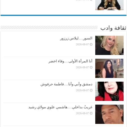
ثقافة وادب
السور….ليلاس زرزور
2026-08-07
أنا المرأة الأولى….وفاء اخضر
2026-08-07
دمشق وأبي وأنا….فاطمة حرفوش
2026-08-07
غريبٌ بداخلي….هاشمي علوي مولاي رشيد
2026-08-07