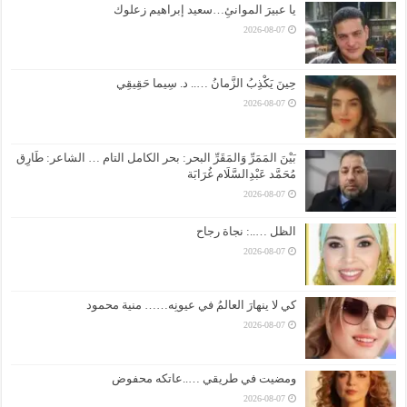
يا عبيرَ الموانئِ…سعيد إبراهيم زعلوك
2026-08-07
حِينَ يَكْذِبُ الزَّمانُ ….. د. سِيما حَقِيقِي
2026-08-07
بَيْنَ المَمَرِّ وَالمَقَرِّ البحر: بحر الكامل التام … الشاعر: طَارِق
مُحَمَّد عَبْدِالسَّلَام غُرَابَة
2026-08-07
الظل …..: نجاة رجاح
2026-08-07
كي لا ينهارَ العالمُ في عيونِه…… منية محمود
2026-08-07
ومضيت في طريقي …..عاتكه محفوض
2026-08-07