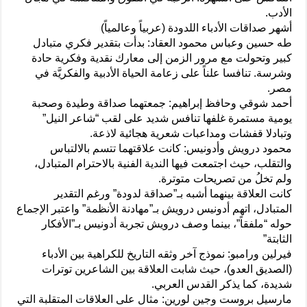
الأدب.
أشهر صداقات الأدباء اللدودة (عربياً وعالمياً)
طه حسين وعباس محمود العقاد: بدأت بتقدير فكري متبادل
كبير وتحولت مع مرور الزمن إلى معارك نقدية وفكرية حادة
وشرسة. تنافسا علناً على زعامة الحياة الأدبية والفكريَّة في
مصر.
أحمد شوقي وحافظ إبراهيم: جمعتهما صداقة وطيدة وصحبة
يومية مستمرة غلفها تنافس شديد على لقب “شاعر النيل”
وتبادلا قفشات ومداعبات شعرية هجائية لاذعة.
محمود درويش وأدونيس: كانت علاقتهما تتسم بالالتباس
والتقلب، حيث اجتمعت فيها الندية الفنية بالاحترام المتبادل،
ولم تخلُ من تصريحات متوترة.
كانت العلاقة بينهما أشبه بـ”صداقة لدودة” ورغم التقدير
المتبادل، اتهم أدونيس درويش بـ”مهادنة الأنظمة” واعتبر الإجماع
حوله “ملفقاً”، بينما وصف درويش تجربة أدونيس بـ”الأفكار
الثابتة”
فيرلين ورامبو: نموذج آخر وثقه التاريخ للكراهية بين الأدباء
(الصديق العدو)، حيث شابت العلاقة بين الشاعرين توترات
شديدة، كما يذكر القدس العربي.
مارسيل بروست وجين لورين: مثال على العلاقات المتقلبة التي