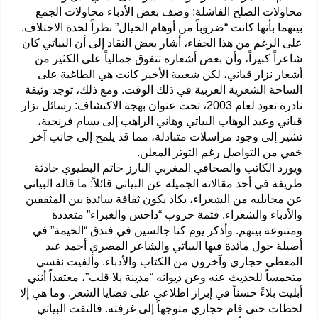
محاولات الصلح الفاشلة: وصف بعض الأدباء محاولات الجمع
بينهما بأنها كانت “ضروباً من أوهام الخيال” نظراً لحدة الاختلاف.
على الرغم من هذا الجفاء، أشار بعض النقاد إلى أن البياتي كان
شاعراً كبيراً، وأن بعض أشعاره تتفوق جمالياً على الكثير من
أشعار نزار قباني، لكن شعبية الأخير كانت هي الطاغية على
الساحة الشعرية العربية في ذلك الوقت. ومع ذلك، توجد وثيقة
نادرة تعود لعام 2003، تحت عنوان بهجة الاكتشاف: رسائل نزار
قباني وعبد الوهاب البياتي وهاني الراهب إلى بسام فرنجية،
تشير إلى وجود مراسلات متبادلة، مما قد يلمح إلى جانب آخر
خفي من التواصل رغم التوتر المعلن.
ويورد الكاتب والصحافي المغربي البارز حاتم البطيوي حادثة
طريفة في أحد مقالاته الجميلة عن البياتي قائلاً: ما قاله البياتي
عن مجايليه من الشعراء، يكاد يكون ثقافة سائدة بين المثقفين
والأدباء والشعراء. فثمة حروب “داحس والغبراء” متعددة
ومتنوعة بينهم. وأذكر يوم كنا جالسين في فندق “الخيمة” في
أصيلة حول مائدة فيها البياتي والشاعر المصري أحمد عبد
المعطي حجازي وآخرون من الكتاب والأدباء. وألفيت نفسي
متحمساً للحديث عنه وعن ديوانه “مدينة بلا قلب”، معتقداً أنني
أبليت بلاءً حسناً في إبراز اطلاعي على قضايا الشعر. وما هي إلا
لحظات حتى قام حجازي متوجهاً إلى غرفته. فالتفت البياتي