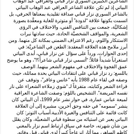
الشاعرين الكبيرين السوري نزار قباني والعراقي عبد الوهاب
البياتي إذ لم تكن علاقة الشاعر العراقي عبد الوهاب البياتي
بالشاعر السوري نزار قباني صداقة تقليدية بمعناها الحرفي، بل
اتسمت بكونها علاقة “لدودة” أو متوترة للغاية ومعقَّدة بصورة
إشكاليَّة، جمعت بين التنافس الفني، والاختلاف في الرؤى
الشعرية، والمواقف الشخصيَّة الحادة، حيث سادتها نبرات
الاستنكار واللوم، رغم الاعتراف الضمني بمكانة كل منهما. ومن
أبرز ملامح هذه العلاقة المعقدة: الطعن في الشاعريَّة: في
إحدى الحوارات، ورداً على سؤال عن نزار قباني، أبدى البياتي
استغراباً شديداً قائلاً: “أتسمي نزار قباني شاعراً؟!”، وهو ما يوضح
عمق الفجوة والاختلاف في مفهوم الشعر بينهما. الوصف
باللسع: رد نزار قباني على انتقادات البياتي بحدة مماثلة، حيث
وصفه في لقاء عام 1988 بأنه “عانس وعاقر”، وتوقف عن
قراءة الشعر وكتابته، متفرغاً لـ “شوي زملاءه الشعراء على نار
نفسه المريضة”. التشخيص باللؤم: وصفت الشاعرة العراقية
لميعة عباس عمارة، في حوار نشر عام 1999، أن البياتي كان
ينشر “سمومه” في حقه وحق آخرين، مشيرة إلى أن العلاقة
كانت قائمة على التنافس والغيرة الأدبية.أسباب التوتر: كان
البياتي يعبر عن استيائه من سطوة قباني الشعبيَّة، وكان يقلل
من شأن شهرته، خاصة في سياق ارتباط اسم نزار بالمغني
كاظم الساهر، مما أثار انزعاجاً كبيراً لدى قباني قبل وفاته.