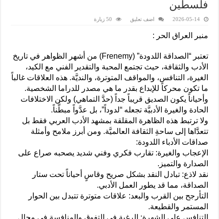
فلسطين
2026-05-14
اضف تعليق
50 زيارة
منبر العراق الحر :
تعتبر “الصداقة اللدودة” (Frenemy) من أشهر الظواهر في تاريخ
الأدب والثقافة، حيث تجتمع المحبة والتقدير الفني مع الكيد،
الغيرة، التنافس، والمواقف المتوترة، والنديَّة. هذه العلاقات غالباً
ما تكون محركاً للإبداع بقدر ما هي مصدر للدراما الشخصية.
وأحياناً يكون الصديق قريباً جداً (حدَّ التماهي) ولكن الاختلافات
الحادة والغيرة الأدبيَّة تجعله “لدوداً”، بل عدَّواً مبطَّناً.
ولا ترتبط هذه الظاهرة المقلقة بمشهد الأدب العربي فقط بل
تتعدَّاها إلى ساحةِ الثقافة العالميَّة. ومن أبرز ملامح وأمثلة
صداقات الأدباء اللدودة:
الإعجاب والغيرة: تقارب فكري وفني شديد يصحبه صراع على
الصدارة والتميز.
نقد لاذع: تبادل النقد بشكل صريح وقاسٍ أحياناً تحت ستار
الصداقة، مما قد يطور العمل الأدبي.
التأرجح بين القرب والبعد: علاقات متوترة تتبدل بين الحوار
المستمر والقطيعة.
التنافس على الشهرة: الرغبة في التفوق والمنافسة في مجال