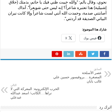
نحوي، وقال بألم: “والله خيبت ظني فيك يا حاتم، بذمتك (حلاق
إشبيلية) هذا تعتبره شاعراً؟ إنه ليس حتى شويعراً”. آنذاك
أصابتني صدمة، وحمدت الله أنني لست شاعراً وإلا كانت نيران
البياتي الصديقة قد أردتني”.
شارك هذا الموضوع:
فيس بوك
X
السابق
عصر الأسلحة
المصغرة….بروفيسور حسين علي
غالب بابان
التالي
الحرب الإلكترونية: المعركة التي لا
نراها….الكاتب/ اسعد عبدالله
عبدعلي
اترك رد