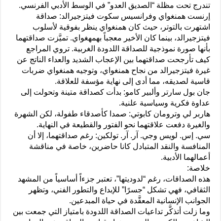
تندرج تحت مظلة “الصديق العدو” في الوسط الأدبي الفرنسي.
إرنست همنغواي وفرانسيس سكوت فيتزجيرالد: صداقة
اشتهرت بالتوتر، حيث كان همنغواي ينظر بفوقية لأسلوب
فيتزجيرالد، بينما كان الأخير معجباً بهمهغواي. تميَّزت صداقتهما
بأنها صورة نموذجية للصداقة اللدودة الغربية. تروي المراجع
كيف تأرجحت صداقتهما بين الإعجاب الشديد والعداء الناتج عن
غيرة فيتزجيرالد من نجاح همنغواي، وتوجيه همنغواي ضربات
قاسية لصديقه، مما أدى إلى نهاية مؤسفة للعلاقة.
جان بول سارتر وألبير كامو: بدأت كصداقة متينة وتحولت إلى
عداوة فكرية وسياسية علنية.
هاربر لي وترومان كابوتي: صمدا كأصدقاء طفولة، لكن الشهرة
والغيرة دفعت علاقتهما نحو الفتور والقطيعة في النهاية.
سي. إس. لويس وجي. آر. آر. تولكين: رغم صداقتهما، إلا أن
المنافسة والنقد المتبادل كانا حاضرين، خاصة في مناقشة
أعمالهما الأدبية.
خلاصة:
هذه الصداقات، رغم “لدوديتها”، تعتبر جزءاً أساسياً من المشهد
الثقافي، فهي تشكل “جسرًا” للإبداع والتطور الفني، وتظهر
الجوانب الإنسانية المعقَّدة في حياة المبدعين.
وما زلت أتذكَّر تداعيات الصداقة اللدودة بامتياز التي جمعت بين