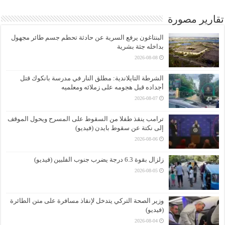
تقارير مصورة
البنتاغون يرفع السرية عن حادثة تحطم جسم طائر مجهول
بداخله جثة بشرية
2026-08-08
الشرطة التايلاندية: مطلق النار في مدرسة بانكوك قتل
أجداده قبل هجومه على زملائه ومعلميه
2026-08-07
ترامب ينقذ طفلا من السقوط على المسرح ويحول الموقف
إلى نكتة عن سقوط بايدن (فيديو)
2026-08-06
زلزال بقوة 6.3 درجة يضرب جنوب الفلبين (فيديو)
2026-08-05
وزير الصحة التركي يتدخل لإنقاذ مسافرة على متن الطائرة
(فيديو)
2026-08-04