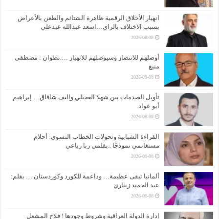
انهيار الأخلاق الرقمية ظاهرة الشتائم والطعن بالأعراض
بسبب الاختلاف بالراي…اسعد عبدالله عبدعلي
2026-08-08
أوصلهم للانتصار وسيوصلهم للانهيار ….تطوان : مصطفى
منيغ
2026-08-08
تأويل الصدمات بين شهلا العجيلي وإليف شافاق… إبراهيم
أبو عواد
2026-08-08
القراءة الشبابية وتحولات الخطاب النسوي: أحلام
مستغانمي نموذجًا ..بقلمي ربا رباعي
2026-08-08
ألمانيا تبقى عظيمة… وداعمة للكورد وكوردستان … بقلم:
عبد الحميد زيباري
2026-08-08
إدارة الدولة العراقية وشروط وجودها ! فلاح المشعل