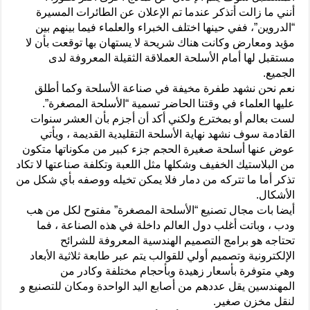
أنني ما زالت أتذكر عندما تم الإعلان عن الطائرات المسيرة
“الدروين”، ففي حينها اختلف الخبراء والعلماء فيما بينهم بين
مؤيد ومعارض وكانت هناك شريحة لا يستهان بها توقعت بأن لا
مستقبل لها أمام الأسلحة العملاقة الثقيلة المعروفة لدى
الجميع.
نعم نحن نشهد طفرة مخيفة في صناعة الأسلحة وكما أطلق
عليها العلماء في وقتنا الحاضر تسمية “الأسلحة المصغرة”.
لست بعالم أو بمخترع ولكني أكد أن أجزم بأن العشر سنوات
القادمة سوف نشهد نهاية الأسلحة التقليدية القديمة ، ويأتي
عوض عنها أسلحة صغيرة الحجم جزء كبير من مكوناتها متكون
من البلاستيك الخفيف وشكلها مثل اللعبة وتكلفة صناعتها لا تكاد
تذكر أما ما تتركه من دمار فلا يمكن تخيله ووصفه بأي شكل من
الأشكال.
أيضا بات مجال تصنيع “الأسلحة المصغرة” مفتوح لكل من هب
ودب ، وباتت أغلب دول العالم داخلة في هذه الصناعة ، فما
تحتاجه هو برامج التصميم الهندسية المعروفة للشرائح
الإلكترونية وتصميم أولي للقوالب يتم عبر طابعة ثلاثية الأبعاد
وهي متوفرة بأسعار زهيدة وبأحجام مختلفة وكادر من
المهندسين يقل عددهم من أصابع اليد الواحدة ومكان للتصنيع و
لنقل مخزن صغير.