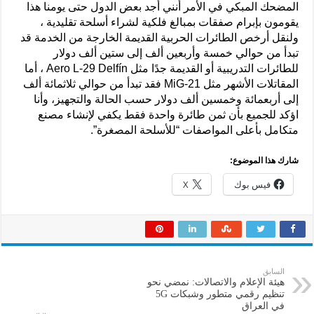
المضحك المبكي في الأمر أنني أجد بعض الدول حتى يومنا هذا
يقومون بإبرام صفقات بمبالغ فلكية لشراء أسلحة تقليدية ،
ولنقل أرخص الطائرات الحربية القديمة الخارجة من الخدمة قد
تبدأ من حوالي خمسة وأربعين ألف إلى ستين ألف دولار
للطائرات التدريبية أو القديمة جدًا مثل Aero L-29 Delfín ، أما
المقاتلات الأشهر مثل MiG-21 فقد تبدأ من حوالي ثلاثمائة ألف
إلى أربعمائة وخمسين ألف دولار حسب الحالة والتجهيز، وأنا
اؤكد للجميع بأن ثمن طائرة واحدة فقط يكفي لإنشاء مصنع
متكامل بأعلى المواصفات “للأسلحة المصغرة”.
شارك هذا الموضوع:
فيس بوك
X
السابق
هيئة الإعلام والاتصالات: نمضي نحو
تنظيم رقمي متطور وشبكات 5G
في العراق