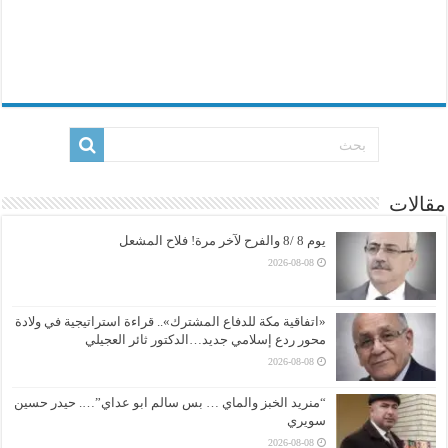
مقالات
يوم 8 /8 والفرح لآخر مرة! فلاح المشعل
2026-08-08
«اتفاقية مكة للدفاع المشترك».. قراءة استراتيجية في ولادة
محور ردع إسلامي جديد…الدكتور ثائر العجيلي
2026-08-08
“منريد الخبز والماي … بس سالم ابو عداي”…. حيدر حسين
سويري
2026-08-08