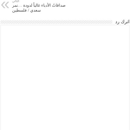
التالي
صداقاتُ الأدباء غالباً لدودة …نمر
سعدي / فلسطين
اترك رد