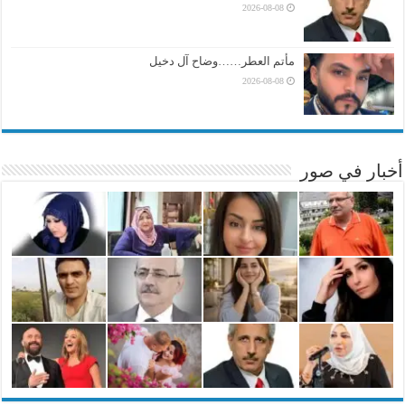
2026-08-08
مأتم العطر……وضاح آل دخيل
2026-08-08
أخبار في صور