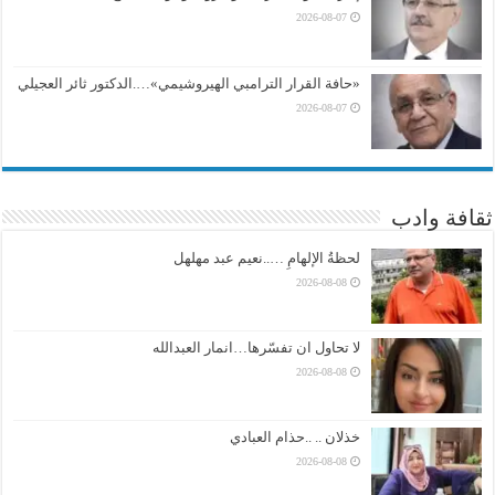
2026-08-07
«حافة القرار الترامبي الهيروشيمي»….الدكتور ثائر العجيلي
2026-08-07
ثقافة وادب
لحظةُ الإلهامِ …..نعيم عبد مهلهل
2026-08-08
لا تحاول ان تفسّرها…انمار العبدالله
2026-08-08
خذلان .. ..حذام العبادي
2026-08-08