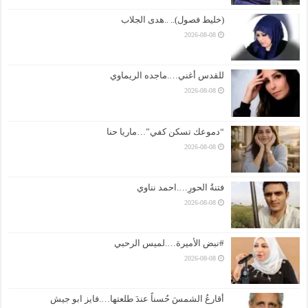
(خليط فصول).. ..هدى الجلاب
2026-08-08
للقدس أغني….ماجده الريماوي
2026-08-08
“دموعك تسكن كفي”…ماريا حنا
2026-08-08
فتنةُ الحورِ….احمد نناوي
2026-08-08
#نبض الأميرة….لميس الرحبي
2026-08-08
أقارعُ الشمسَ حُسناً عندَ طلعتها….فايز ابو جيش