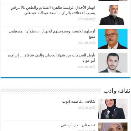
انهيار الأخلاق الرقمية ظاهرة الشتائم والطعن بالأعراض
بسبب الاختلاف بالراي…اسعد عبدالله عبدعلي
2026-08-08
أوصلهم للانتصار وسيوصلهم للانهيار ….تطوان : مصطفى
منيغ
2026-08-08
تأويل الصدمات بين شهلا العجيلي وإليف شافاق… إبراهيم
أبو عواد
2026-08-08
ثقافة وادب
سُلافة….فاطمة ايوب
2026-08-09
قصيدتان…د.ربا رباعي