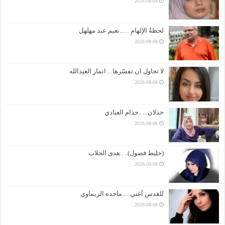
2026-08-09
لحظةُ الإلهامِ …..نعيم عبد مهلهل
2026-08-08
لا تحاول ان تفسّرها…انمار العبدالله
2026-08-08
خذلان .. ..حذام العبادي
2026-08-08
(خليط فصول).. ..هدى الجلاب
2026-08-08
للقدس أغني….ماجده الريماوي
2026-08-08