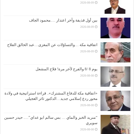
2026-08-09
بين أول قذيفة وآخر اعتذار ….محمود الجاف
2026-08-09
اتفاقية مكة …والتساؤلات عن المغزى…عبد الخالق الفلاح
2026-08-09
يوم 8 /8 والفرح لآخر مرة! فلاح المشعل
2026-08-08
«اتفاقية مكة للدفاع المشترك».. قراءة استراتيجية في ولادة
محور ردع إسلامي جديد…الدكتور ثائر العجيلي
2026-08-08
“منريد الخبز والماي … بس سالم ابو عداي”…. حيدر حسين
سويري
2026-08-08