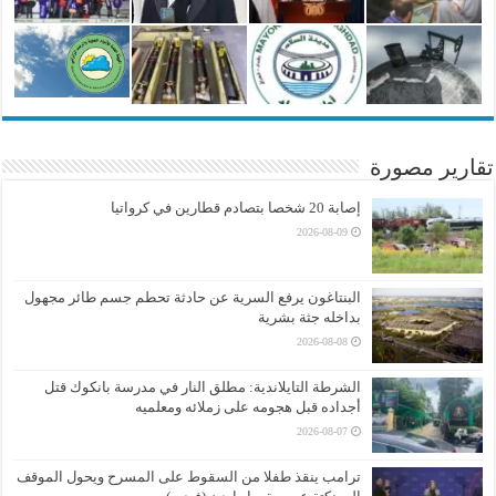
تقارير مصورة
إصابة 20 شخصا بتصادم قطارين في كرواتيا
2026-08-09
البنتاغون يرفع السرية عن حادثة تحطم جسم طائر مجهول
بداخله جثة بشرية
2026-08-08
الشرطة التايلاندية: مطلق النار في مدرسة بانكوك قتل
أجداده قبل هجومه على زملائه ومعلميه
2026-08-07
ترامب ينقذ طفلا من السقوط على المسرح ويحول الموقف