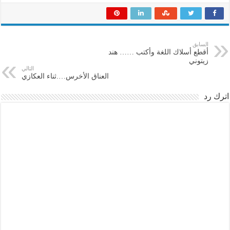
السابق
أقطع أسلاك اللغة وأكتب …… هند
زيتوني
التالي
العناق الأخرس….ثناء العكازي
اترك رد