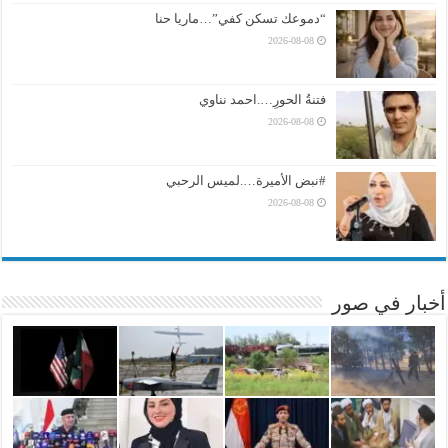
“دموعك تسكن كفي”…ماريا حنا
2026-08-08
فتنةُ الحورِ….احمد نناوي
2026-08-08
#نبض الأميرة….لميس الرحبي
2026-08-08
أخبار في صور