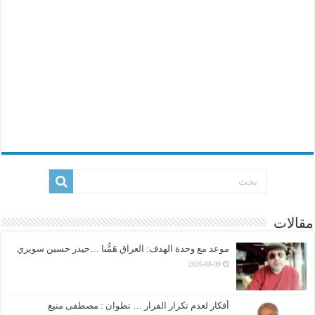
مقالات
موعد مع وحدة الهدف: العراق هَمُّنا …حيدر حسين سويري
2026-08-09
أفكار لعدم تكرار الفرار … تطوان : مصطفى منيغ