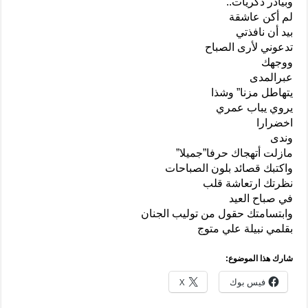
وبيادر ذكريات..
لم أكن عاشقة
بيد أن نافذتي
تدعوني لأرى الصباح
ووجهك
عبرالمدى
يتهاطل مزنا” وشذا
يروي يباب عمري
اخضرارا
وندى
مازلت أتهجاك حرفا”جميلا”
واكتبك قصائد بلون الصباحات
نظرتك ارتعاشة قلب
في صباح العيد
وابتسامتك حقول من توليب الجنان
بقلمي نبيلة علي متوج
شارك هذا الموضوع:
فيس بوك
X