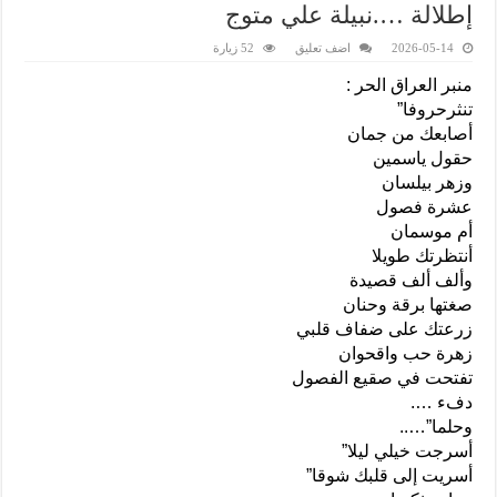
إطلالة ….نبيلة علي متوج
2026-05-14
اضف تعليق
52 زيارة
منبر العراق الحر :
تنثرحروفا”
أصابعك من جمان
حقول ياسمين
وزهر بيلسان
عشرة فصول
أم موسمان
أنتظرتك طويلا
وألف ألف قصيدة
صغتها برقة وحنان
زرعتك على ضفاف قلبي
زهرة حب واقحوان
تفتحت في صقيع الفصول
دفء ….
وحلما”…..
أسرجت خيلي ليلا”
أسريت إلى قلبك شوقا”