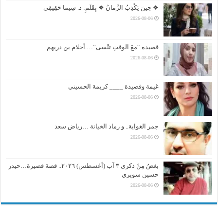
❖ حِينَ يَكْذِبُ الزَّمانُ ❖ بِقَلَمِ: د. سِيما حَقِيقِي
2026-08-06
قصيدة “معَ الوقتِ تنْسى”….أحلام بن دريهم
2026-08-06
غيمة وقصيدة ____ كريمة الحسيني
2026-08-06
جمر الغواية.. و رماد الخيانة …رياض سعد
2026-08-06
بغضُ مِنْ ذكرى ٣ آب (أغسطس) ٢٠٢٦.. قصة قصيرة…حيدر
حسين سويري
2026-08-06