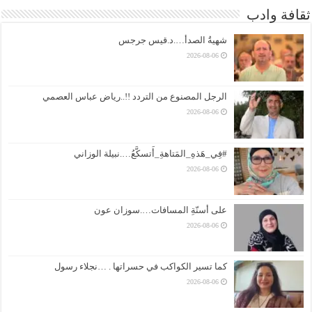
ثقافة وادب
شهيةُ الصدأ….د.قيس جرجس
2026-08-06
الرجل المصنوع من التردد !!..رياض عباس العصمي
2026-08-06
#فِي_هَذهِ_المَتاهةِ_أَتسكَّعُ….نبيلة الوزاني
2026-08-06
على أسنّةِ المسافات….سوزان عون
2026-08-06
كما تسير الكواكب في حسراتها . …نجلاء رسول
2026-08-06