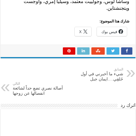
وساشا لوس، وجولييت معتمد، وسيليا إمري، وأوجست
ويتجنشتاين.
شارك هذا الموضوع:
فيس بوك
X
السابق
شيء ما أخبرني في أول
خَلقِي….ايمان جبل
التالي
أصالة نصري تضع حداً لشائعة
انفصالها عن زوجها
اترك رد