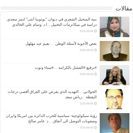
مقالات
بنية المتخيل الشعري في ديوان “يوتوبيا أنثى” لنمر سعدي:
دراسة في ميكانزمات التخييل…ا.د. وسام علي الخالدي
2026-08-06
بعض الأجوبة لأسئلة الوطن … نعيم عبد مهلهل
2026-08-06
#ترقيع #الفشل بالكرامة …#سناء وتوت
2026-08-06
الجولاني… التهديد الذي يفرض على العراق أقصى درجات
اليقظة…رياض سعد
2026-08-06
رؤية سيكولوجية- سياسية للحرب الدائرة بين امريكا وايران
وصعوبات التوصل الى أتفاق… د. عامر صالح
2026-08-06