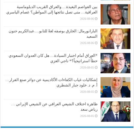
بين العواصم البعيدة… والعراق القريب الدبلوماسية
العراقية… متى تصل نتائجها إلى المواطن؟ عصام الياسري
2026-08-06
البارانورمال: الخارق بوصفه لغةً للتابو….عبدالكريم حنون
السعيد
2026-08-06
*العراق أمام اختبار السيادة… هل كان العدوان السعودي
خطأً استراتيجياً؟* ناجي الغزي
2026-08-05
إشكاليات غياب الكفاءات الأكاديمية عن دوائر صنع القرار…
أ. م. د. خلود جبار الشطري
2026-08-05
ظاهرة اختلاف الشيعي العراقي عن الشيعي الإيراني …
رياض سعد
2026-08-05