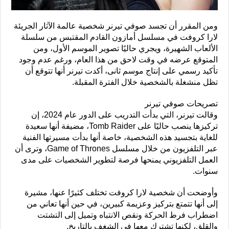
ومن المقرر أن تجسد صوفي تيرنر شخصية عالمة الآثار الجريئة
لارا كروفت في مسلسل أمازون القادم المقتبس من سلسلة
الألعاب الشهيرة، ويجري حاليًا تصوير الموسم الأول، ومن
المتوقع عرضه في وقت لاحق من هذا العام، ورغم عدم وجود
تأكيد رسمي على إنتاج موسم ثانى، أكدت تيرنر أنها تتوقع أن
تظل منشغلة بالشخصية خلال الفترة المقبلة.
تصريحات صوفي تيرنر
وقالت تيرنر، التي بدأت التدريب على الدور عام 2024، إن
تركيزها ينصب حاليًا على Tomb Raider، مضيفة أنها سعيدة
للغاية بتجسيد هذه الشخصية، خاصة أنها بدأت مسيرتها الفنية
عبر التلفزيون من خلال مسلسل Game of Thrones، وترى أن
العمل التلفزيوني يمنحها فرصة لتطوير الشخصيات على مدى
سنوات.
وأوضحت أن شخصية لارا كروفت تختلف كثيرًا عنها، مشيرة
إلى أنها تتمتع بتركيز وعزيمة كبيرين، في حين أنها تعاني من
اضطراب فرط الحركة ونقص الانتباه وتميل إلى التشتت
والقلق، لكنها تشترك معها في الشغف بالتاريخ.