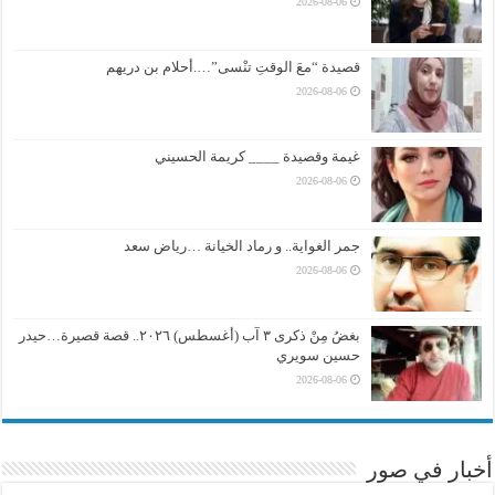
2026-08-06
قصيدة “معَ الوقتِ تنْسى”….أحلام بن دريهم
2026-08-06
غيمة وقصيدة ____ كريمة الحسيني
2026-08-06
جمر الغواية.. و رماد الخيانة …رياض سعد
2026-08-06
بغضُ مِنْ ذكرى ٣ آب (أغسطس) ٢٠٢٦.. قصة قصيرة…حيدر
حسين سويري
2026-08-06
أخبار في صور