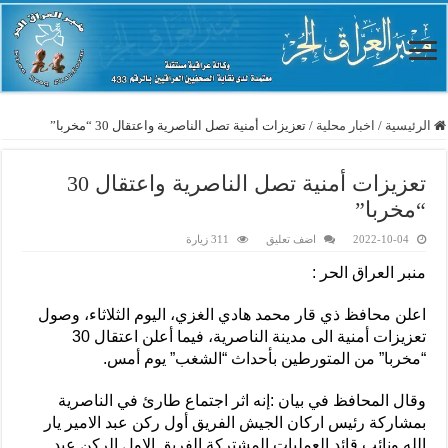
الرئيسية
/
اخبار محلية
/
تعزيزات أمنية تصل الناصرية واعتقال 30 “مخربا”
تعزيزات أمنية تصل الناصرية واعتقال 30
“مخربا”
2022-10-04
اضف تعليق
311 زيارة
منبر العراق الحر :
اعلن محافظ ذي قار محمد هادي الغزي، اليوم الثلاثاء، وصول
تعزيزات أمنية الى مدينة الناصرية، فيما أعلن اعتقال 30
“مخربا” من المتورطين بأحداث “الشغب” يوم أمس.
وقال المحافظ في بيان :إنه اثر اجتماع طارئ في الناصرية
بمشاركة رئيس اركان الجيش الفريق أول ركن عبد الامير يار
الله ونائب قائد العمليات المشتركة الفريق الاول الركن عبد