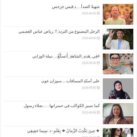
شهيةُ الصدأ….د.قيس جرجس
2026-08-06
الرجل المصنوع من التردد !!..رياض عباس العصمي
2026-08-06
#فِي_هَذهِ_المَتاهةِ_أَتسكَّعُ….نبيلة الوزاني
2026-08-06
على أسنّةِ المسافات….سوزان عون
2026-08-06
كما تسير الكواكب في حسراتها . …نجلاء رسول
2026-08-06
❖ حِينَ يَكْذِبُ الزَّمانُ ❖ بِقَلَمِ: د. سِيما حَقِيقِي