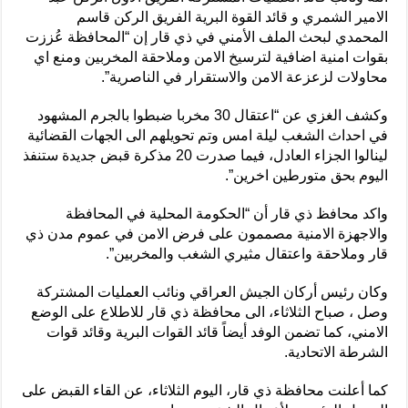
الامير الشمري و قائد القوة البرية الفريق الركن قاسم
المحمدي لبحث الملف الأمني في ذي قار إن “المحافظة عُززت
بقوات امنية اضافية لترسيخ الامن وملاحقة المخربين ومنع اي
محاولات لزعزعة الامن والاستقرار في الناصرية”.
وكشف الغزي عن “اعتقال 30 مخربا ضبطوا بالجرم المشهود
في احداث الشغب ليلة امس وتم تحويلهم الى الجهات القضائية
لينالوا الجزاء العادل، فيما صدرت 20 مذكرة قبض جديدة ستنفذ
اليوم بحق متورطين اخرين”.
واكد محافظ ذي قار أن “الحكومة المحلية في المحافظة
والاجهزة الامنية مصممون على فرض الامن في عموم مدن ذي
قار وملاحقة واعتقال مثيري الشغب والمخربين”.
وكان رئيس أركان الجيش العراقي ونائب العمليات المشتركة
وصل ، صباح الثلاثاء، الى محافظة ذي قار للاطلاع على الوضع
الامني، كما تضمن الوفد أيضاً قائد القوات البرية وقائد قوات
الشرطة الاتحادية.
كما أعلنت محافظة ذي قار، اليوم الثلاثاء، عن القاء القبض على