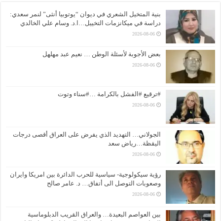
بنية المتخيل الشعري في ديوان “يوتوبيا أنثى” لنمر سعدي:
دراسة في ميكانزمات التخييل…ا.د. وسام علي الخالدي
2026-08-06
بعض الأجوبة لأسئلة الوطن … نعيم عبد مهلهل
2026-08-06
#ترقيع #الفشل بالكرامة …#سناء وتوت
2026-08-06
الجولاني… التهديد الذي يفرض على العراق أقصى درجات
اليقظة…رياض سعد
2026-08-06
رؤية سيكولوجية- سياسية للحرب الدائرة بين امريكا وايران
وصعوبات التوصل الى أتفاق… د. عامر صالح
2026-08-06
بين العواصم البعيدة… والعراق القريب الدبلوماسية