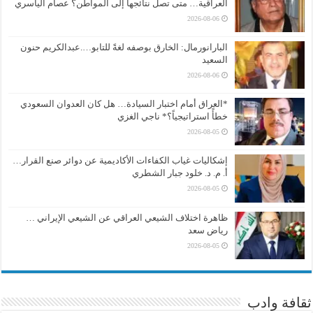
العراقية… متى تصل نتائجها إلى المواطن؟ عصام الياسري
2026-08-06
البارانورمال: الخارق بوصفه لغةً للتابو….عبدالكريم حنون
السعيد
2026-08-06
*العراق أمام اختبار السيادة… هل كان العدوان السعودي
خطأً استراتيجياً؟* ناجي الغزي
2026-08-05
إشكاليات غياب الكفاءات الأكاديمية عن دوائر صنع القرار…
أ. م. د. خلود جبار الشطري
2026-08-05
ظاهرة اختلاف الشيعي العراقي عن الشيعي الإيراني …
رياض سعد
2026-08-05
ثقافة وادب