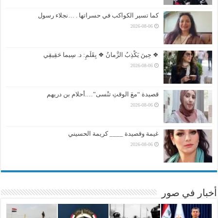
كما تسير الكواكب في حسراتها . …نجلاء رسول
2026-08-06
❖ حِينَ يَكْذِبُ الزَّمانُ ❖ بِقَلَمِ: د. سِيما حَقِيقِي
2026-08-06
قصيدة “معَ الوقتِ تنْسى”….أحلام بن دريهم
2026-08-06
غيمة وقصيدة ____ كريمة الحسيني
2026-08-06
أخبار في صور