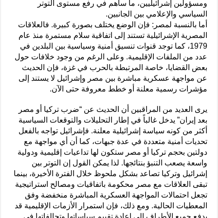
ومسؤولين إشرائيليين، ما ساهم في رفع مستوى التوتر
السياسي والإعلامي بين الجانبين.
أما بالنسبة لمصر: فإن الوضع يختلف بصورة كبيرة. فالعلاقات
المصرية الإشرائيلية تستند إلى اتفاقية سلام مستمرة منذ عام
1979، كما توجد قنوات تنسيق أمنية وسياسية بين البلدين في
عدد من الملفات الإقليمية. وعلى الرغم من وجود خلافات حول
بعض القضايا، خاصة المرتبطة بالحرب في غزة، فإن الحديث
عن مواجهة عسكرية مباشرة بين مصر وإشرائيل لا يستند إلى
مؤشرات رسمية معلنة أو خطط معروفة حتى الآن.
يرى العديد من المراقبين أن الحديث عن “ضرب تركيا أو مصر
بعد إيران” يدخل غالباً في إطار التحليلات والتوقعات السياسية
أكثر من كونه سياسة إشرائيلية معلنة. فإشرائيل تواجه بالفعل
تحديات أمنية متعددة في عدة جبهات، كما أن أي مواجهة مع
دولتين بحجم تركيا أو مصر ستكون لها تداعيات إقليمية ودولية
واسعة يصعب التنبؤ بنتائجها. لذا يمكن القول إن التوتر بين
إشرائيل وتركيا تصاعد بشكل ملحوظ خلال الفترة الأخيرة، بينما
تبقى العلاقات مع مصر محكومة باتفاقيات ومصالح استراتيجية
تجعل احتمالات المواجهة العسكرية المباشرة منخفضة وفق
المعطيات الحالية. ومع ذلك، فإن استمرار الأزمات الإقليمية قد
يدفع جميع الأطراف إلى إعادة تقييم سياساتها وتحالفاتها في