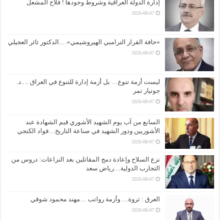
إدارة الدولة العراقية وشروط وجودها ! فلاح المشعل
2026-08-07
«حافة القرار الترامبي الهيروشيمي»….الدكتور ثائر العجيلي
2026-08-07
ليست أزمة تنوع… بل أزمة إدارة للتنوع في العراق .. ..د.
جوتيار تمر
2026-08-07
السابع من آب يوم الشهيد الأشوري قيم الشهادة عند
الأشوريين ودور الشهيد في صناعة التاريخ…فواد الكنجي
2026-08-07
نزع السلاح وإعادة دمج المقاتلين بعد النزاعات: دروس من
التجارب الدولية…رياض سعد
2026-08-07
العرق : ثروة… وأزمة رواتب …مهند محمود شوقي
2026-08-07