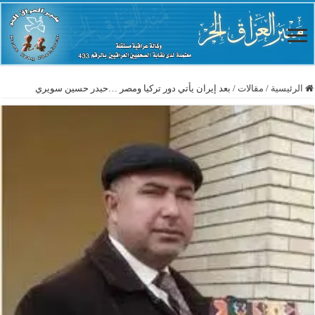
الرئيسية
/
مقالات
/
بعد إيران يأتي دور تركيا ومصر …حيدر حسين سويري