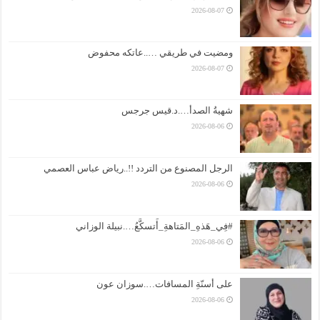
2026-08-07
ومضيت في طريقي …..عاتكه محفوض
2026-08-07
شهيةُ الصدأ….د.قيس جرجس
2026-08-06
الرجل المصنوع من التردد !!..رياض عباس العصمي
2026-08-06
#فِي_هَذهِ_المَتاهةِ_أَتسكَّعُ….نبيلة الوزاني
2026-08-06
على أسنّةِ المسافات….سوزان عون
2026-08-06