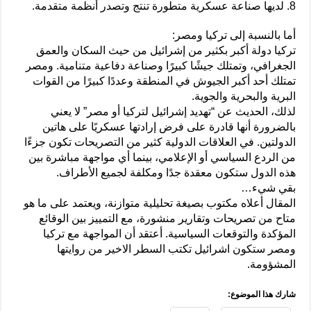
8. لديها صناعة عسكرية متطورة تنتج وتصدر أنظمة متقدمة.
أما بالنسبة إلى تركيا ومصر:
تركيا دولة أكبر بكثير من إشرائيل من حيث السكان والعمق
الجغرافي، وتمتلك جيشًا كبيرًا وصناعة دفاعية متنامية. ومصر
تمتلك أحد أكبر الجيوش في المنطقة وعددًا كبيرًا من القوات
البرية والبحرية والجوية.
لذلك، الحديث عن “تهديد إشرائيل لتركيا أو مصر” لا يعني
بالضرورة أنها قادرة على فرض إرادتها عسكريًا على هاتين
الدولتين. في العلاقات الدولية كثير من التصريحات تكون جزءًا
من الردع السياسي أو الإعلامي، بينما أي مواجهة مباشرة بين
هذه الدول ستكون معقدة جدًا ومكلفة لجميع الأطراف.
بقي شيء…
المقال أعلاه مكتوب بصيغة تحليلية متوازنة، ويعتمد على ما هو
متاح من تصريحات وتقارير منشورة، مع التمييز بين الوقائع
المؤكدة والتوقعات السياسية. أعتقد أن المواجهة مع تركيا
ومصر ستكون اشرائيل تكتب السطر الاخير من روايتها
المشؤومة.
شارك هذا الموضوع: