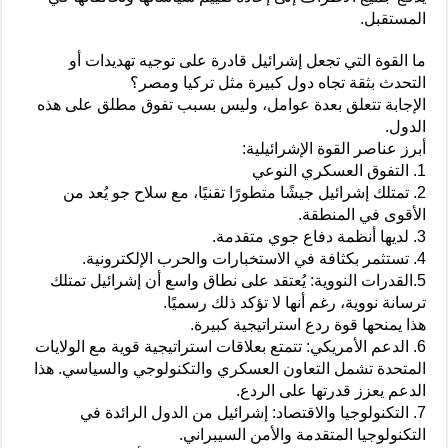
المستقبل.
ما القوة التي تجعل إشرائيل قادرة على توجيه تهديدات أو
التحدث بثقة تجاه دول كبيرة مثل تركيا ومصر؟
الإجابة تتعلق بعدة عوامل، وليس بسبب تفوق مطلق على هذه
الدول.
أبرز عناصر القوة الإشرائيلية:
1. التفوق العسكري النوعي
2. تمتلك إشرائيل جيشًا متطورًا تقنيًا، مع سلاح جو يُعد من
الأقوى في المنطقة.
3. لديها أنظمة دفاع جوي متقدمة.
4. تستثمر بكثافة في الاستخبارات والحرب الإلكترونية.
5.القدرات النووية: يُعتقد على نطاق واسع أن إشرائيل تمتلك
ترسانة نووية، رغم أنها لا تؤكد ذلك رسميًا.
هذا يمنحها قوة ردع استراتيجية كبيرة.
6. الدعم الأمريكي: تتمتع بعلاقات استراتيجية قوية مع الولايات
المتحدة تشمل التعاون العسكري والتكنولوجي والسياسي. هذا
الدعم يعزز قدرتها على الردع.
7. التكنولوجيا والاقتصاد: إشرائيل من الدول الرائدة في
التكنولوجيا المتقدمة والأمن السيبراني.