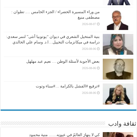
من وراء المسيرة الخضراء / الجزء الخامس …. تطوان :
مصطفى منيغ
2026-08-07
بنية المتخيل الشعري في ديوان “يوتوبيا أنثى” لنمر سعدي:
دراسة في ميكانزمات التخييل…ا.د. وسام علي الخالدي
2026-08-06
بعض الأجوبة لأسئلة الوطن … نعيم عبد مهلهل
2026-08-06
#ترقيع #الفشل بالكرامة …#سناء وتوت
2026-08-06
ثقافة وادب
كي لا ينهارَ العالمُ في عيونِه…… منية محمود