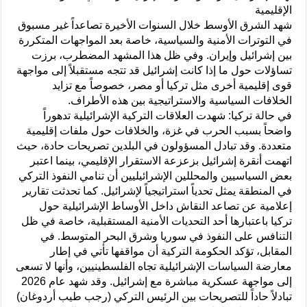
الإقليمية
شهد الشرق الأوسط خلال السنوات الأخيرة تصاعداً غير مسبوق
في التوترات الأمنية والسياسية، خاصة بعد المواجهات المتكررة
بين إشرائيل وإيران. وفي ظل هذا المشهد المضطرب، برزت
تساؤلات حول ما إذا كانت إشرائيل قد تتجه مستقبلاً إلى مواجهة
قوى إقليمية أخرى مثل تركيا أو مصر، خصوصاً مع تزايد
الخلافات السياسية والاستراتيجية بين هذه الأطراف.
في حالة تركيا: شهدت العلاقات التركية الإشرائيلية تدهوراً
واضحاً بسبب الحرب في غزة، والخلافات حول ملفات إقليمية
متعددة. وقد تبادل المسؤولون في البلدين تصريحات حادة، حيث
اتهمت أنقرة إشرائيل بزعزعة الاستقرار الإقليمي، بينما اعتبر
بعض السياسيين والمحللين الإشرائيليين أن تنامي النفوذ التركي
في المنطقة يمثل تحدياً استراتيجياً لإشرائيل. كما تحدثت تقارير
إعلامية عن تصاعد النقاش داخل الأوساط الإشرائيلية حول
تركيا باعتبارها أحد التحديات الأمنية المستقبلية، خاصة في ظل
التنافس على النفوذ في سوريا وشرق البحر المتوسط. في
المقابل، تؤكد الحكومة التركية أن مواقفها تأتي في إطار
معارضة السياسات الإشرائيلية تجاه الفلسطينيين، وأنها لا تسعى
إلى مواجهة عسكرية مباشرة مع إشرائيل. وقد شهد عام 2026
تبادلاً حاداً للتصريحات بين الرئيس التركي (رجب طيب أردوغان)