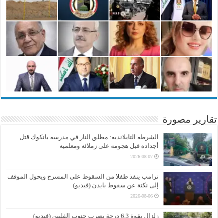
تقارير مصورة
الشرطة التايلاندية: مطلق النار في مدرسة بانكوك قتل
أجداده قبل هجومه على زملائه ومعلميه
2026-08-07
ترامب ينقذ طفلا من السقوط على المسرح ويحول الموقف
إلى نكتة عن سقوط بايدن (فيديو)
2026-08-06
زلزال بقوة 6.3 درجة يضرب جنوب الفلبين (فيديو)