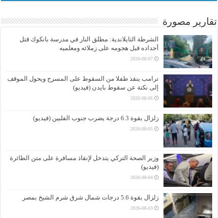
تقارير مصورة
الشرطة التايلاندية: مطلق النار في مدرسة بانكوك قتل
أجداده قبل هجومه على زملائه ومعلميه
2026-08-07
ترامب ينقذ طفلا من السقوط على المسرح ويحول الموقف
إلى نكتة عن سقوط بايدن (فيديو)
2026-08-06
زلزال بقوة 6.3 درجة يضرب جنوب الفلبين (فيديو)
2026-08-05
وزير الصحة التركي يتدخل لإنقاذ مسافرة على متن الطائرة
(فيديو)
2026-08-04
زلزال بقوة 5.6 درجات شمال شرق شرم الشيخ بمصر
2026-08-03