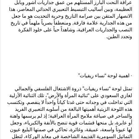
عراقة النحت البارز المستلهم من عمق جداريات آشور وبابل
العظيمة، وبين أساليب التبسيط التعبيري الحداثي المعاصر، هذا
الانصهار المتقن بين صرامة التاريخ وحرية التحديث هو ما جعل
من هذه الجدارية علامة فارقة, ومنعطفاً بصرياً ملهماً في تاريخ
النصب والجداريات العراقية، وشاهداً حياً على خلود الفكرة
وتجدد الطين.
· اهمية لوحة “نساء ريفيات”
تمثل لوحة “نساء ريفيات” ذروة الاشتغال الفلسفي والجمالي
لغازي السعودي على “ثنائية المرأة والأرض”، تلك الثنائية الأزلية
التي تداخلت في وجدانه حتى غدتا كياناً واحداً لا ينفصم. وتكتسب
هذه اللوحة الزيتية أهميتها البالغة من أسلوبه التعبيري الفريد
والساحر في صياغة ملامح المرأة العراقية؛ إذ لم يرسمها واهنة
أو عابرة، بل منحها قسَمات قوية تنضح بالأنفة والكبرياء، وجعل
لها عيوناً واسعة، عميقة، وغائرة، تحاكي في صمتها البليغ عيون
التماثيل السومرية القديمة الشاخصة في معابد الوركاء، لتطل