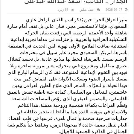
الجدار .. الكاتب/ اسعد عبدالله عبدعلي
2026-06-07
اضف تعليق
63 زيارة
منبر العراق الحر : حين يُذكر اسم الفنان الراحل غازي
السعودي، فإننا لا نستحضر مجرد فنان عابر، بل نقف أمام منارة
شاهقة وأحد الأعمدة الرصينة التي رفعت بنيان الحركة
التشكيلية العراقية والعربية، واختزلت في مداها تجربة إبداعية
استثنائية صاغت الملامح الأولى لهوية الفن الحديث في المنطقة
بأسرها. لم يكن السعودي مجرد عابر سبيل في محترفات
الرسم يمسك بالفرشاة ليخط بها ملامح عادية، بل تجسد كشلال
بصري متكامل ومشروع فني متحرك، يعبر بمرونة ساحرة وبلا
قيود بين التخوم الإبداعية المتنوعة. فقد كان الرسام البارع الذي
يمسك بأسرار الضوء ويسكب الألوان على القماش كمن يبث
فيها الحياة، والـخزّاف الماهر الذي طوّع الطين العراقي بيدين
عاشقتين، ليتعامل مع الصلصال كمادة حية ناطقة تفيض بالعمق
الفلسفي، والمصمم العبقري الذي روّض المساحات الشاسعة
ونظّم الفراغات بكفاءة هندسية وروحية مذهلة. هذا التناغم
والاتساع في موهبته الفذة هما ما أتاحا له تفجير طاقاته في
جداريات صرحية ضخمة وأعمال باهرة، غرسها في قلب الفضاء
العام لتظل بصمة خالدة لا يمحوها الزمن، وشاهداً حياً يتكلم بلغة
الجمال في الذاكرة الجمعية للأجيال.