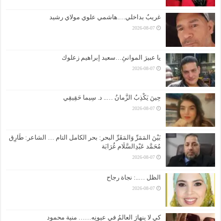
غريبٌ بداخلي….هاشمي علوي مولاي رشيد
2026-08-07
يا عبيرَ الموانئِ…سعيد إبراهيم زعلوك
2026-08-07
حِينَ يَكْذِبُ الزَّمانُ ….. د. سِيما حَقِيقِي
2026-08-07
بَيْنَ المَمَرِّ وَالمَقَرِّ البحر: بحر الكامل التام … الشاعر: طَارِق
مُحَمَّد عَبْدِالسَّلَام غُرَابَة
2026-08-07
الظل …..: نجاة رجاح
2026-08-07
كي لا ينهارَ العالمُ في عيونِه…… منية محمود