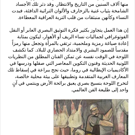
منها آلاف السنين من التاريخ والانتظار. وقد دثر تلك الأجساد
الشامخة بثياب غنية بالزخارف والألوان التراثية الدافئة، فبدت
النساء وكأنهن منبثقات من قلب التربة العراقية المعطاءة.
إن هذا العمل يتجاوز بكثير فكرة التوثيق البصري العابر أو النقل
الفوتوغرافي لجماليات نساء الريف أو الأهوار، ليكون بمثابة
إعادة صياغة رمزية وملحمية، ترتقي بالمرأة وتجعل منها رمزاً
مقدساً للصمود البشري والامتداد الحضاري للبلاد. كما تكشف
اللوحة في الوقت نفسه عن تمكن الفنان المطلق من النظريات
اللونية الحديثة وفنون التكوين المعاصر التي صقلها ودرسها في
الأكاديميات الإيطالية في روما، حيث نجح ببراعة في إسقاط تلك
المعارف الغربية المتقدمة وتطبيقها على بيئة محلية خالصة،
لتخرج اللوحة بنسيج بصري يعبق برائحة الأرض وينتمي في آنٍ
واحد إلى طليعة الفن العالمي.