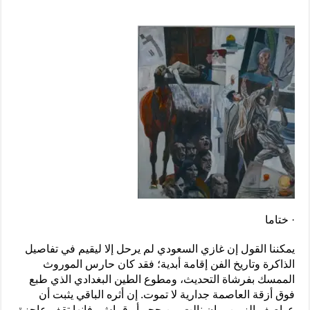
· ختاما
يمكننا القول إن غازي السعودي لم يرحل إلا ليقيم في تفاصيل
الذاكرة وتاريخ الفن إقامة أبدية؛ فقد كان حارس الموروث
الممسك بفرشاة التحديث، ومطوع الطين البغدادي الذي طبع
فوق أزقة العاصمة جدارية لا تموت. إن أثره الباقي يثبت أن
عواصف الزمن، وإن نالت من حجر أو قماش، فإنها تقف عاجزة