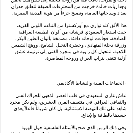
وجداريات خالدة خرجت من المحترفات الضيقة لتعانق جدران
بغداد وساحاتها العامة، وتصبح جزءاً من هوية المدينة البصرية.
هذا الألق كله توازى مع أوركسترا من التناغم اللوني الفريد،
حيث استعار السعودي فرشاته من ألوان الطبيعة العراقية
الصادقة، فجاءت لوحاته دافئة، مضمخة بألوان الطين البكر،
وزرقة دجلة المتهادي، وخضرة النخيل الشامخ، ووهج الشمس
اللاهبة، لتتحول كل زاوية في منجزه الفني إلى ترنيمة عشق
أزلية تتغنى بتراب العراق وروحه المعاصرة.
· الجماعات الفنية والنشاط الأكاديمي
عاش غازي السعودي في قلب العصر الذهبي للحراك الفني
والثقافي العراقي في منتصف القرن العشرين، ولم يكن مجرد
شاهد على تلك النهضة الاستثنائية، بل كان شرياناً فاعلاً يغذي
جسدها بالطاقة والإبداع.
وفي ذلك الزمن الذي ضج بالأسئلة الفلسفية حول الهوية