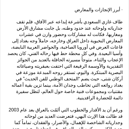
· أبرز الإنجازات والمعارض
طاف غازي السعودي بأشرعة إبداعه عبر الآفاق، فلم تقف
جدارياته ولوحاته عند حدود وطنه، بل جابت مشارق الأرض
ومغاربها، فكانت له مشاركات وحضور وازن في عشرات
المعارض النخبوية داخل العراق وخارجه، حاملاً وجه بغداد إلى
قاعات العرض في أوروبا الصاخبة، والحواضر العربية النابضة،
وآسيا البعيدة. وفي كل محطة حط فيها رحاله الفني، كان يحصد
الإعجاب والثناء، متوجاً مسيرته الحافلة بالعديد من الجوائز
التقديرية والأوسمة الرفيعة التي احتفت بعبقريته وصياغاته
البصرية المبتكرة. واليوم، تستقر روحه المبدعة موزعة في
أركان شتى، حيث يضم “المتحف الوطني للفن الحديث” في
بغداد روائعه التي تخاطب وجدان الأمة، بينما تزين بقية أعماله
مقتنيات ومجموعات فنية خاصة حول العالم، لتظل سفيرة
دائمة للحضارة الرافدينية.
ورغم أن يد الأقدار والخطوب التي ألمّت بالعراق بعد عام 2003
قد طالت هذا الإرث البهي، فتعرضت العديد من لوحاته
وجدارياته الشاخصة للإهمال، والأضرار، والفقدان، تماماً كما
حدث للكثير من كنوز الفن العراقي في لحظة تاريخية موجعة،