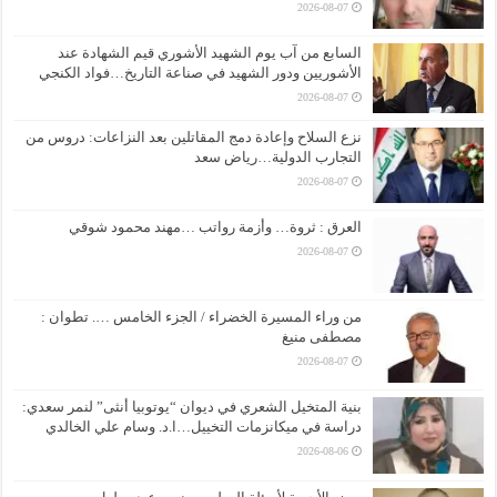
2026-08-07
السابع من آب يوم الشهيد الأشوري قيم الشهادة عند
الأشوريين ودور الشهيد في صناعة التاريخ…فواد الكنجي
2026-08-07
نزع السلاح وإعادة دمج المقاتلين بعد النزاعات: دروس من
التجارب الدولية…رياض سعد
2026-08-07
العرق : ثروة… وأزمة رواتب …مهند محمود شوقي
2026-08-07
من وراء المسيرة الخضراء / الجزء الخامس …. تطوان :
مصطفى منيغ
2026-08-07
بنية المتخيل الشعري في ديوان “يوتوبيا أنثى” لنمر سعدي:
دراسة في ميكانزمات التخييل…ا.د. وسام علي الخالدي
2026-08-06