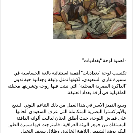
· اهمية لوحة “بغداديات”
تكتسب لوحة “بغداديات” أهمية استثنائية بالغة الحساسية في
مسيرة غازي السعودي، لكونها تمثل وثيقة وجدانية حية تدون
“الذاكرة البصرية المحلية” التي نبتت فيها روحه وتشربتها مخيلته
الطفولية في أزقة بغداد العتيقة.
وينبع التميز الآسر في هذا العمل من ذلك التناغم اللوني البديع
والأوركسترا البصرية المتكاملة التي عزف السعودي ألحانها
على قماش اللوحة، حيث أطلق العنان لباليت ألوانه الدافئة
المستقاة من جوهر البيئة العراقية؛ فامتزجت فيها سمرة الطين
البكر بوهج الشمس اللاهبة الخالدة، وظلال سعف النخيل