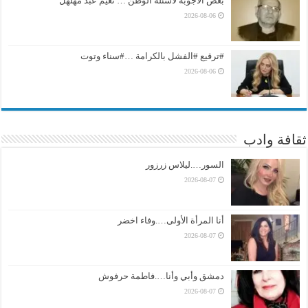
بعض الأجوبة لأسئلة الوطن … نعيم عبد مهلهل
2026-08-06
#ترقيع #الفشل بالكرامة …#سناء وتوت
2026-08-06
ثقافة وادب
السور….ليلاس زرزور
2026-08-07
أنا المرأة الأولى….وفاء اخضر
2026-08-07
دمشق وأبي وأنا….فاطمة حرفوش
2026-08-07