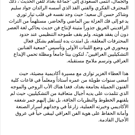
والجمال، انتمى السعودي إلى “جماعة بغداد للفن الحديث”، ذلك
المحترف الفكري والفني الفذ الذي أسسه الرائدان جواد سليم
وشاكر حسن آل سعيد؛ حيث وجد نفسه في قلب تيار ثوري
يدعو إلى فك العزلة بين الماضي والحاضر، مستلهماً من التراث
الرافديني العريق جذوراً متينة لإنتاج فن حديث يحاكي لغة العصر
دون أن يفقد هويته. ولم يقف طموحه التنظيمي عند حدود
المحترفات المغلقة، بل امتدت يده لتساهم بشكل فعال
ومحوري في وضع اللبنات الأولى وتأسيس “جمعية الفنانين
التشكيليين العراقيين”، لتكون بيتاً جامعاً ومظلة تحمي الإبداع
العراقي وترسم ملامح مستقبله.
هذا العطاء الغزير توازى مع مسيرة أكاديمية مضيئة، حيث
أمضى سنوات طويلة من عمره أستاذاً ومعلماً في قاعات كلية
الفنون الجميلة بجامعة بغداد، فغدا هناك الأب الروحي والموجه
الذي تتلمذت على يديه أجيال متعاقبة من التشكيليين، حيث لم
يلقنهم الخطوط والنظريات الجافة، بل نقل إليهم جمر شغفه
الأكاديمي وخبرته العملية، زارعاً في وجدانهم أسرار الصنعة
وأمانة الحفاظ على هوية الفن العراقي ليبقى حياً في عروق
الأجيال القادمة.