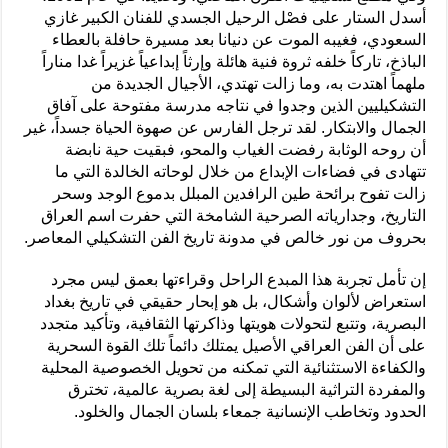
أسدل الستار على فصْل الرحيل الجسدي للفنان الكبير غازي
السعودي، فغيبه الموت عن دنيانا بعد مسيرة حافلة بالعطاء
الباذخ، تاركاً خلفه ثروة فنية هائلة وإرثاً إبداعياً غزيراً غدا مناراً
ملهماً اهتدت به، وما زالت تهتدي، الأجيال الجديدة من
التشكيليين الذين وجدوا في نتاجه مدرسة مفتوحة على آفاق
الجمال والابتكار. لقد ترجل الفارس عن صهوة الحياة جسداً، غير
أن روحه الوثابة رفضت الغياب والمحو، فبقيت حية نابضة
تتهادى في فضاءات الإبداع من خلال لوحاته الخالدة التي ما
زالت تفوح برائحة طين الرافدين المبلل بدموع الوجد وسحر
التاريخ، وجدارياته الصرحية الشامخة التي حفرت اسم العراق
بحروف من نور خالص في مدونة تاريخ الفن التشكيلي المعاصر.
إن تأمل تجربة هذا المبدع الراحل وقراءتها بعمق ليس مجرد
استعراض لألوان وأشكال، بل هو إبحار حقيقي في تاريخ بغداد
البصرية، وتتبع لتحولات هويتها وذاكرتها الثقافية، وتأكيد متجدد
على أن الفن العراقي الأصيل يمتلك دائماً تلك القوة السحرية
والكفاءة الاستثنائية التي تمكنه من تحويل الخصوصية المحلية
والمفردة التراثية البسيطة إلى لغة بصرية عالمية، تخترق
الحدود وتخاطب الإنسانية جمعاء بلسان الجمال والخلود.