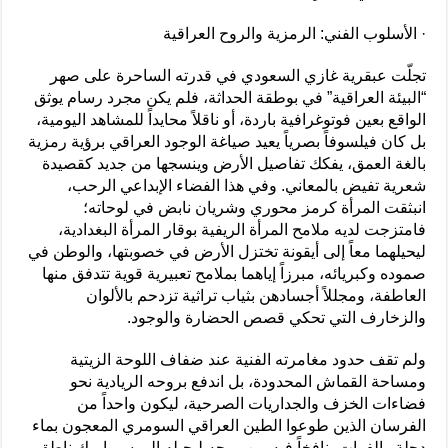
· الأسلوب الفني: الرمزية والروح العراقية
تجلّت عبقرية غازي السعودي في قدرته الساحرة على صهر
“البيئة العراقية” في بوطقة الحداثة، فلم يكن مجرد رسام يوثق
الواقع بعين فوتوغرافية باردة، أو ناقلاً محايداً للمشاهد اليومية،
بل كان فيلسوفاً بصرياً يعيد صياغة الوجود العراقي برؤية رمزية
بالغة العمق، يفكك تفاصيل الأرض وينسجها من جديد كقصيدة
شعرية تفيض بالمعاني. وفي هذا الفضاء الإبداعي الرحب،
انبثقت المرأة كرمز محوري وشريان نابض في لوحاته؛
فامتزجت لديه ملامح المرأة الريفية بوقار المرأة البغدادية،
ليحيلهما معاً إلى أيقونة تختزل الأرض في خصوبتها، والوطن في
صموده وكبريائه، مبرزاً إياهما بملامح تعبيرية قوية تتدفق منها
العاطفة، ومجللاً أجسادهن بثياب تراثية تزدحم بالألوان
والزخارف التي تحكي قصص الحضارة والوجود.
ولم تقف حدود مغامرته الفنية عند ضفاف اللوحة الزيتية
ومساحة القماش المحدودة، بل اندفع بروحه الريادية نحو
فضاءات الخزف والجداريات الصرحية، ليكون واحداً من
الفرسان الذين طوعوا الطين العراقي السومري المعجون بماء
دجلة والفرات، نافخاً فيه من روحه ليحيله إلى سيراميك ناطق