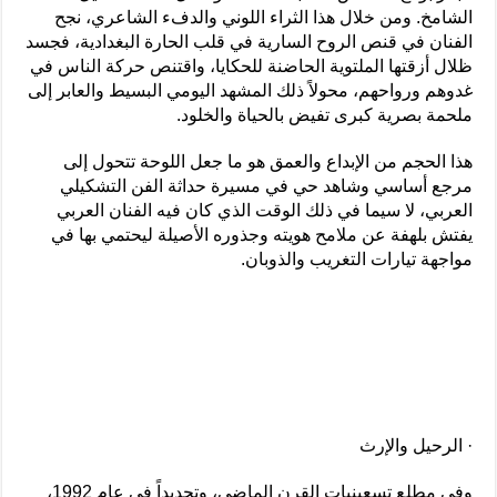
الشامخ. ومن خلال هذا الثراء اللوني والدفء الشاعري، نجح
الفنان في قنص الروح السارية في قلب الحارة البغدادية، فجسد
ظلال أزقتها الملتوية الحاضنة للحكايا، واقتنص حركة الناس في
غدوهم ورواحهم، محولاً ذلك المشهد اليومي البسيط والعابر إلى
ملحمة بصرية كبرى تفيض بالحياة والخلود.
هذا الحجم من الإبداع والعمق هو ما جعل اللوحة تتحول إلى
مرجع أساسي وشاهد حي في مسيرة حداثة الفن التشكيلي
العربي، لا سيما في ذلك الوقت الذي كان فيه الفنان العربي
يفتش بلهفة عن ملامح هويته وجذوره الأصيلة ليحتمي بها في
مواجهة تيارات التغريب والذوبان.
· الرحيل والإرث
وفي مطلع تسعينيات القرن الماضي، وتحديداً في عام 1992،