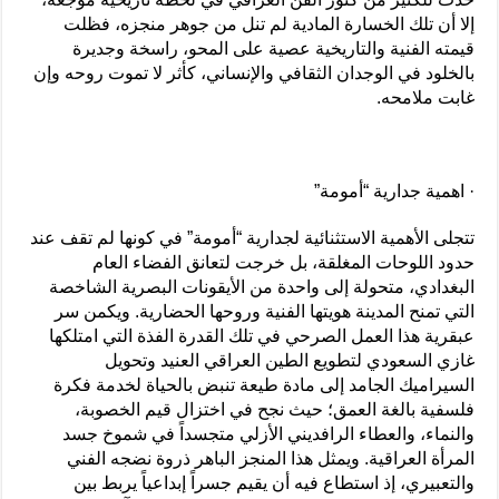
إلا أن تلك الخسارة المادية لم تنل من جوهر منجزه، فظلت
قيمته الفنية والتاريخية عصية على المحو، راسخة وجديرة
بالخلود في الوجدان الثقافي والإنساني، كأثر لا تموت روحه وإن
غابت ملامحه.
· اهمية جدارية “أمومة”
تتجلى الأهمية الاستثنائية لجدارية “أمومة” في كونها لم تقف عند
حدود اللوحات المغلقة، بل خرجت لتعانق الفضاء العام
البغدادي، متحولة إلى واحدة من الأيقونات البصرية الشاخصة
التي تمنح المدينة هويتها الفنية وروحها الحضارية. ويكمن سر
عبقرية هذا العمل الصرحي في تلك القدرة الفذة التي امتلكها
غازي السعودي لتطويع الطين العراقي العنيد وتحويل
السيراميك الجامد إلى مادة طيعة تنبض بالحياة لخدمة فكرة
فلسفية بالغة العمق؛ حيث نجح في اختزال قيم الخصوبة،
والنماء، والعطاء الرافديني الأزلي متجسداً في شموخ جسد
المرأة العراقية. ويمثل هذا المنجز الباهر ذروة نضجه الفني
والتعبيري، إذ استطاع فيه أن يقيم جسراً إبداعياً يربط بين