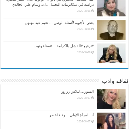
دراسة في ميكانزمات التخييل…ا.د. وسام علي الخالدي
2026-08-06
بعض الأجوبة لأسئلة الوطن … نعيم عبد مهلهل
2026-08-06
#ترقيع #الفشل بالكرامة …#سناء وتوت
2026-08-06
ثقافة وادب
السور….ليلاس زرزور
2026-08-07
أنا المرأة الأولى….وفاء اخضر
2026-08-07