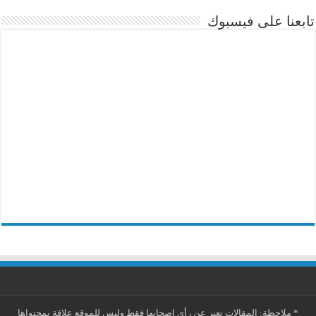
تابعنا على فيسبوك
*
ملاحظة: المقالات تعبر عن رأي اصحابها فقط وليس للموقع علاقة بمحتواها