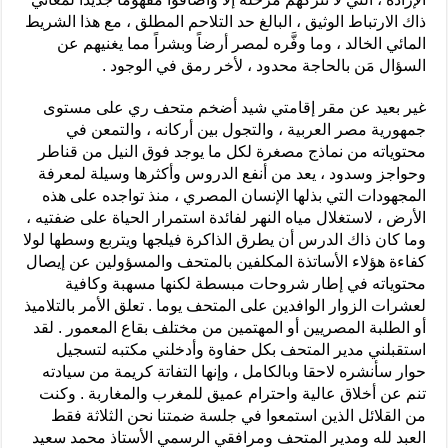
ذاك الارتباط الوثيق ، البالغ حد التلاحم المطلق ، مع هذا الشريط
المائي الخالد ، وما وفَّره لمصر أرضاً وبشراً مما يغنيهم عن
السؤال مَن بالحاجة محدود ، لأخر رمق في الوجود .
غير بعيد عن مقر إقامتي شيد أضخم متحف ري على مستوى
جمهورية مصر العربية ، والتجول بين أركانه ، والتمعن في
محتوياته من نماذج مصغرة لكل ما يوجد فوق النيل من قناطر
وحواجز وسدود ، يعد من أنفع الدروس وأكثرها وسيلة لمعرفة
المجهودات التي بذلها الإنسان المصري ، منذ تواجده على هذه
الأرض ، لاستغلال مياه النهر لفائدة استمرار الحياة على ضفتيه ،
وما كان ذاك الدرس أن يطرق الذاكرة فيلجها ويتربع وسطها لولا
كفاءة هؤلاء الأساتذة المكلفين بالمتحف والمسؤولين عن إيصال
محتوياته في إطار شروحات مبسطة لكنها مسهبة وكافية
لعشرات الزوار الوافدين على المتحف يوما . تعلق الأمر بالتلاميذ
أو الطلبة المصريين أو المهتمين من مختلف بقاع المعمور . لقد
استقبلني مدير المتحف بكل حفاوة وأدخلني مكتبه لتسجيل
حوار سأنشره لاحقا وبالكامل ، وإنها التفاتة كريمة من سيادته
تنم عن أخلاق عالية واحترام عميق للمغرب والمغاربة . وكنت
من القلائل الذين استمعوا في جلسة ضمتنا نحن الثلاثة فقط
العبد لله ومدير المتحف ومرافقي الرسمي الأستاذ محمد سعيد