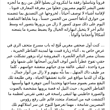
قروناً وتناسلوا رفقة ما ابتكروه لن يصلوا لأقل من ربع ما أنجزه
نفس البشر لكنهم مصريون جعلوا من معرفة المعارف فنونا ،
لإقامة أشياء لا توصف أحياناً ، لخروجها عن التصديق بما تتضمنه
من خوارق أدناها أحسن من الحسن حسناً ، وما بقاياها الشاهدة
اليوم على ذلك سوى كسور لا زال من يزورها يتصور انه وسط
عالم أخر لا يتخيل انبهاراته الخيال ولا يضبط ببصرة ما يتمعنه
أشكالاً وأحجاما وألواناً .
… كنت أول صحفي مغربي فُتِحَ له باب مسرح متحف الري في
عرضٍ خاص به ، أثناء زيارة قمت بها لمدينة القناطر الخيرية ،
بستان مصر الدائم الخُضرة ، المفروشة ثراه بزهور تشكلت عبر
حقبٍ تفوح عطراً تأنس أنوف المارين أصحابها على شمها ولو
مرة واحدة ، لتبقَى عالقة مدى حياتهم منعشة حواسهم ، كلما
مر طيف ذاك المنهل ، بما بثَّه بينهم و لا زال من أنوار جمال ،
يؤكد أن للدنيا مواقع غير عادية تعشقها الحياة ، وفي طليعة تلك
البقع مصر بعموم مساحتها وتحديدا أثمن جوهرة فيها وأسمها
القناطر الخيرية ، حيث النيل له قصة يرويها مشخصة بالصوت
والصورة خاطبني بها لتبقى راسخة في ذهني تقربني لعظمة ما
اكتشفت فيه من استعداد متجدد قائم على رفع رؤوس
المصريين شامخة ، مهما تعرضوا للبوح عن سر امتلاكهم تلك
الإرادة ، التي لا تتركهم مرحلة إلا وأضافوا مفهوما جديدا لمعاني