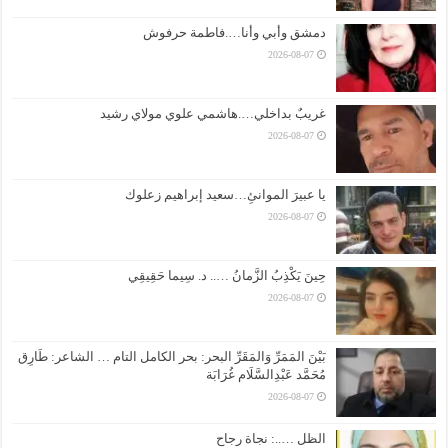
دمشق وأبي وأنا….فاطمة حرفوش
2026-08-07
غريبٌ بداخلي….هاشمي علوي مولاي رشيد
2026-08-07
يا عبيرَ الموانئِ…سعيد إبراهيم زعلوك
2026-08-07
حِينَ يَكْذِبُ الزَّمانُ ….. د. سِيما حَقِيقِي
2026-08-07
بَيْنَ المَمَرِّ وَالمَقَرِّ البحر: بحر الكامل التام … الشاعر: طَارِق
مُحَمَّد عَبْدِالسَّلَام غُرَابَة
2026-08-07
الظل …..: نجاة رجاح