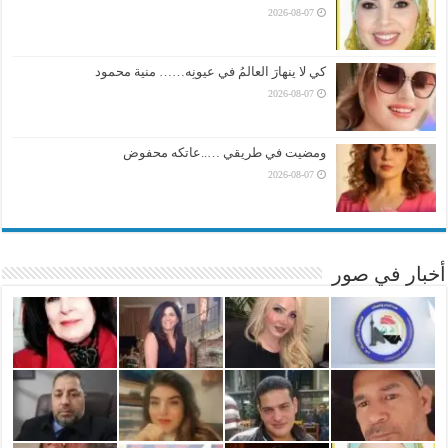
2026-08-07
كي لا ينهارَ العالمُ في عيونِه…… منية محمود
2026-08-07
ومضيت في طريقي …..عاتكه محفوض
2026-08-07
أخبار في صور