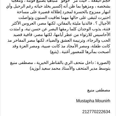
حجم البقعة .. حيث مر ” خوفو ” متباهيا بصنيع قومه ، ومعجبا
بشخصه ، ومزهوا بما ظن أنه إكسير يخلد حياته رغم الرحيل وأي
انبهار ممزوج بالحسرة لمجرد إطلالة قصيرة على مساحة
اختيرت لتبقى على حالها مهما تعاقبت السنون وتواصلت
الأجيال ؟ . فالدنيا مليئة بالمفاتن، لكنها مصر، العروس الأكثر
فتنة، يذوب الوجدان كلما رمقها البصر عن حسن نية، و امتدت
الأحاسيس للارتواء من عطر أيامها، لكتها مصر، قافية قصيد
الحب والرجاء، وترنيمة العشق والضياء، لكنها مصر المفاخر مذ
كانت طفلة، ومصر الأمجاد مذ كانت صبية، ومصر العزة وقد
أصبحت بمآثرها للمعمور أغنية . (يتبع)
(الصورة : داخل متحف الري بالقناطر الخيرية ، مصطفى منيغ
يتوسط مدير المتحف والأستاذ محمد سعيد أبوزيد)
مصطفى منيغ
Mustapha Mounirh
212770222634