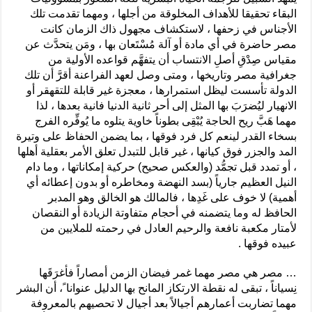
البقاء تحقيقا للأهداف المخلوقة من أجلها ، ومهما تقدمت تلك
الأجناس في زحفها ، لاستكشاف مجهول ذاك الزمان كانت
مصر حاضرة في أي مادة أو آلة مُسْتَعان بها ، ومَن يتحدَّث عن
مقياس صِدْقِ أصلِ الانتساب أن يتفهَّم قواعده الأولية من
جغرافية مصر وتاريخها ، ومتى وصل لعهد الفراعنة أقرَّ أن تلك
الدولة تأسست ليظل استمرارها ، معجزة غير قابلة للتقهقر أو
الانهيار ليُضرَبَ بها المثل إلى أحر ثانية الدنيا فانية بعدها ، لذا
مهما هَبَّ ريح الحاجة يُبْقِى بطوناً خاوية يتلوه ما يُوفِّره الفرج
بسخاء القدر لينعم كل فرد فوقها ، بما يضمن الحفاظ على وتيرة
المد والجزر فوق كيانها ، غير قابل للتبدل تعلق الأمر بعقلية أهلها
، أو تمدد قبل تجمُّد (والعكس صحيح) حركية إمكاناتها ، وما دام
النيل العظيم جارياً (بسد النهضة ومخاطره أو بدون إعطائه أي
أهمية) لا خوف على غَدِها ، فالمالك هو الخالق وهو المدبر
الحافظ له وما يتضمنه في أحجام متفاوتة الزيادة أو النقصان
لأمتار مكعبة نافعة والرحيم العادل في رحمته للملايين من
عبيده فوقها .
… مصر هي مصر مهما غمر فيضان الزمن أمصاراً فأغرَقَها
نِسياناً ، تبقى له نقطة الارتكاز المانح بها الدليل عنوانا ً، أن البشر
مهما تضاربت أعمارهم أجيالاً بعد أجيال لا تحصيهم بالمعروفة