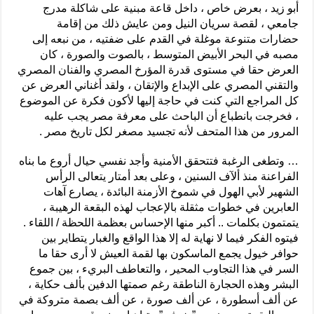
أبو زيد ، بعرض خاص ، داخل قاعة مبنية على شاكلة مدرج
جامعي ، لقصة سريان النيل ومن عايش ذلك من إقامة
حضارات متنوعة موغلة في القدم على ضفتيه ، من نبعه إلى
مصبه في البحر الأبيض المتوسط ، بالصوت والصورة ، كان
العرض حقا في مستوى قدرة المؤرخ المصري والفنان المصري
والتقني المصري على الإبداع والإتقان ، ولقد أغناني العرض عن
كل المراجع التي كنت في حاجة إليها لأكون فكرة عن الموضوع
، فخرجت بانطباع أن الباحث على معرفة مصر يجب عليه
المرور من هذا المتحف لأنه تجسيد مصغر لكل تاريخ مصر .
… وتطغى الرغبة فتتحقق الأمنية وأجد نفسي حيال أروع ما بناه
الفراعنة منذ ألآف السنين ، وعلى بعد أمتار يتعالى الرأس
الشهير لأبي الهول في شموخ الأزمنة البائدة ، يصارع آهات
العابرين في خطوات مثقلة بالإعجاب لهذه البقعة الرهيبة ،
يتمتمون بكلمات .. أكبر منها الإحساس بعظمة اللحظة / اللقاء .
فيتوه الفكر فيما لا نهاية له إلا هذا الواقع والغبار يتطاير بين
حوافر خيول يجمع الماسكون بها لقمة العيش لا أرى حقا ما
السر في هذا التجاوب المحير ، والتعاطف البريء ، بين جموع
البشر وهذه الحجارة الناطقة رغم صمتها الدفين بألف حكاية ،
عن ألف أسطورة ، عن ألف صورة ، عن ألف بصمة متروكة في