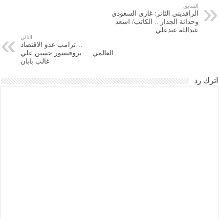
السابق
الرافديني الثائر: غازي السعودي
وحداثة الجدار .. الكاتب/ اسعد
عبدالله عبدعلي
التالي
…ترامب عدو الاقتصاد
العالمي…..بروفيسور حسين علي
غالب بابان
اترك رد