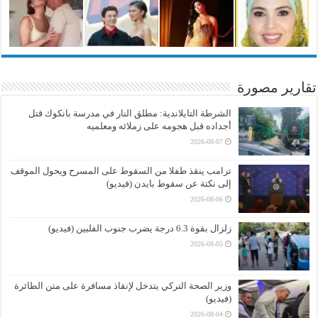
تقارير مصورة
الشرطة التايلاندية: مطلق النار في مدرسة بانكوك قتل
أجداده قبل هجومه على زملائه ومعلميه
2026-08-07
ترامب ينقذ طفلا من السقوط على المسرح ويحول الموقف
إلى نكتة عن سقوط بايدن (فيديو)
2026-08-06
زلزال بقوة 6.3 درجة يضرب جنوب الفلبين (فيديو)
2026-08-05
وزير الصحة التركي يتدخل لإنقاذ مسافرة على متن الطائرة
(فيديو)
2026-08-04