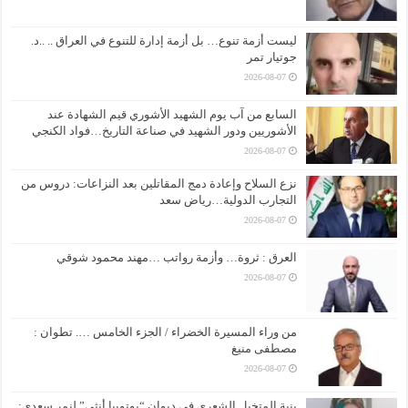
ليست أزمة تنوع… بل أزمة إدارة للتنوع في العراق .. ..د.
جوتيار تمر
2026-08-07
السابع من آب يوم الشهيد الأشوري قيم الشهادة عند
الأشوريين ودور الشهيد في صناعة التاريخ…فواد الكنجي
2026-08-07
نزع السلاح وإعادة دمج المقاتلين بعد النزاعات: دروس من
التجارب الدولية…رياض سعد
2026-08-07
العرق : ثروة… وأزمة رواتب …مهند محمود شوقي
2026-08-07
من وراء المسيرة الخضراء / الجزء الخامس …. تطوان :
مصطفى منيغ
2026-08-07
بنية المتخيل الشعري في ديوان “يوتوبيا أنثى” لنمر سعدي: