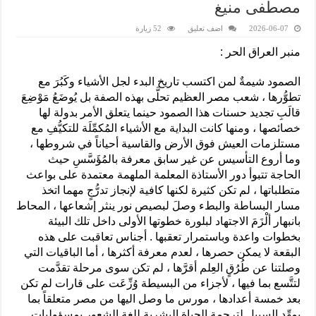
مصطفى منيغ
2026-06-07
اضف تعليق
52 زيارة
منبر العراق الحر :
الصمود شيمةٌ لمن اكتسب تاريخ البدء لجل الأشياء وكَبُرَ مع
تطوُّرها ، شعب مصر العظيم تحلَّى بهذه الصفة بل يُوضَعُ مَوْضِعَ
قالَبِ تجديد حسنات هذا الصمود حينما يتعلق الأمر بدولة لها
خصائصها ، ومنها كانت البداية مع الأشياء المُكمِّلَة للتكيُّفِ مع
مستلزمات العيش فوق الأرض والقاسية أحياناً في شروطها ،
وما أروع التأسيس عن غير سابق معرفة بالمُؤَسَّسِ حيث
الحاجة تتبوأ دور الأستاذة المعلمة الملهمة معتمدة على بواعث
متطلباتها ، لم تكن كثيرة لكنها كافية لإنجاز تدرُّجٍ مهما اتخذ
مسار البساطة والبطء وصلَ لبصيص نور ينثر إشعاعها ، المحاط
بانبهار ألْزَمَ الاجتهاد لبلورة خطوتها الأولى داخل تلك البيئة
بخطوات واعدة وباستمرار تعقبها . أجناس تعاقبت على هذه
البقعة لا يمكن حصرها ، لعدم معرفة أكثرها ، أما الباقيات التي
وصلتنا عن طُرُقٍ العِلم أقرَّها ، لم تكن سوى مرحلة تقدَّمت
لتتَّسع بما فيها ، لأجزاء من البسيطة وُزِّعَت على قارات لم تكن
بعد خمسة أعدادها ، مورس ما وصل اليها من مصر متعلقاً بما
يمهِّد السبيل لترجمة الحياة البشرية للغة الشعور بمسؤوليات