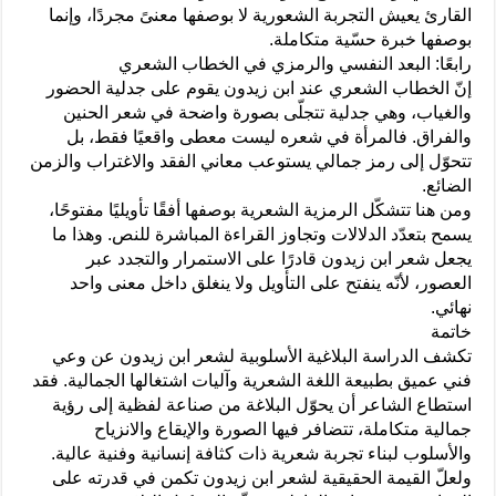
القارئ يعيش التجربة الشعورية لا بوصفها معنىً مجردًا، وإنما
بوصفها خبرة حسّية متكاملة.
رابعًا: البعد النفسي والرمزي في الخطاب الشعري
إنّ الخطاب الشعري عند ابن زيدون يقوم على جدلية الحضور
والغياب، وهي جدلية تتجلّى بصورة واضحة في شعر الحنين
والفراق. فالمرأة في شعره ليست معطى واقعيًا فقط، بل
تتحوّل إلى رمز جمالي يستوعب معاني الفقد والاغتراب والزمن
الضائع.
ومن هنا تتشكّل الرمزية الشعرية بوصفها أفقًا تأويليًا مفتوحًا،
يسمح بتعدّد الدلالات وتجاوز القراءة المباشرة للنص. وهذا ما
يجعل شعر ابن زيدون قادرًا على الاستمرار والتجدد عبر
العصور، لأنّه ينفتح على التأويل ولا ينغلق داخل معنى واحد
نهائي.
خاتمة
تكشف الدراسة البلاغية الأسلوبية لشعر ابن زيدون عن وعي
فني عميق بطبيعة اللغة الشعرية وآليات اشتغالها الجمالية. فقد
استطاع الشاعر أن يحوّل البلاغة من صناعة لفظية إلى رؤية
جمالية متكاملة، تتضافر فيها الصورة والإيقاع والانزياح
والأسلوب لبناء تجربة شعرية ذات كثافة إنسانية وفنية عالية.
ولعلّ القيمة الحقيقية لشعر ابن زيدون تكمن في قدرته على