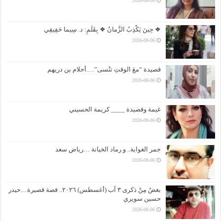
2026-08-06
❖ حِينَ يَكْذِبُ الزَّمانُ ❖ بِقَلَمِ: د. سِيما حَقِيقِي
2026-08-06
قصيدة “معَ الوقتِ تنْسى”….أحلام بن دريهم
2026-08-06
غيمة وقصيدة ____ كريمة الحسيني
2026-08-06
جمر الغواية.. و رماد الخيانة …رياض سعد
2026-08-06
بغضُ مِنْ ذكرى ٣ آب (أغسطس) ٢٠٢٦.. قصة قصيرة…حيدر
حسين سويري
2026-08-06