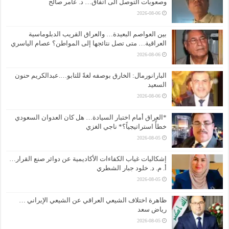
وصعوبات التوصل الى أتفاق… د. عامر صالح
2026-08-06
بين العواصم البعيدة… والعراق القريب الدبلوماسية
العراقية… متى تصل نتائجها إلى المواطن؟ عصام الياسري
2026-08-06
البارانورمال: الخارق بوصفه لغةً للتابو….عبدالكريم حنون
السعيد
2026-08-06
*العراق أمام اختبار السيادة… هل كان العدوان السعودي
خطأً استراتيجياً؟* ناجي الغزي
2026-08-05
إشكاليات غياب الكفاءات الأكاديمية عن دوائر صنع القرار…
أ. م. د. خلود جبار الشطري
2026-08-05
ظاهرة اختلاف الشيعي العراقي عن الشيعي الإيراني …
رياض سعد
2026-08-05