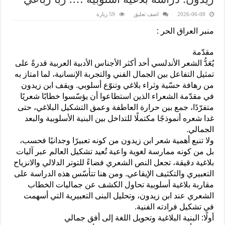
2026-06-08
اضف تعليق
59 زيارة
منبر العراق الحر :
مقدّمة
يُعَدُّ الشعر الأندلسي أحد أكثر الأجناس الأدبية العربية قدرةً على
تمثيل التفاعل بين الجمال الفني والتجربة الإنسانية، لما امتاز به
من رهافة حسّية وثراء بلاغي وتنوّع أسلوبي. ويقف ابن زيدون
في مقدّمة الشعراء الذين استطاعوا أن يؤسّسوا خطابًا شعريًا
متفرّدًا، جمع بين حرارة العاطفة وعمق التشكيل البلاغي، حتى
غدا شعره أنموذجًا مكتملًا للتداخل بين البنية الأسلوبية والبعد
الجمالي.
ولا تنبع أهمية شعر ابن زيدون من كونه تعبيرًا وجدانيًا فحسب،
بل من كونه ممارسة لغوية واعية تُعيد تشكيل العالم عبر آليات
بلاغية دقيقة، تجعل النص الشعري فضاءً للتوتر الدلالي والانزياح
التعبيري والتكثيف الإيقاعي. ومن هنا تتأسّس هذه الدراسة على
مقاربة بلاغية أسلوبية تحاول الكشف عن جماليات الخطاب
الشعري عند ابن زيدون، وتحليل البنى التعبيرية التي أسهمت
في تشكيل فرادته الفنية.
أولًا: البنية البلاغية وتحويل اللغة إلى أفق جمالي