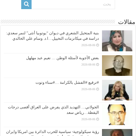
مقالات
بنية المتخيل الشعري في ديوان “يوتوبيا أنثى” لنمر سعدي:
دراسة في ميكانزمات التخييل…ا.د. وسام علي الخالدي
2026-08-06
بعض الأجوبة لأسئلة الوطن … نعيم عبد مهلهل
2026-08-06
#ترقيع #الفشل بالكرامة …#سناء وتوت
2026-08-06
الجولاني… التهديد الذي يفرض على العراق أقصى درجات
اليقظة…رياض سعد
2026-08-06
رؤية سيكولوجية- سياسية للحرب الدائرة بين امريكا وايران