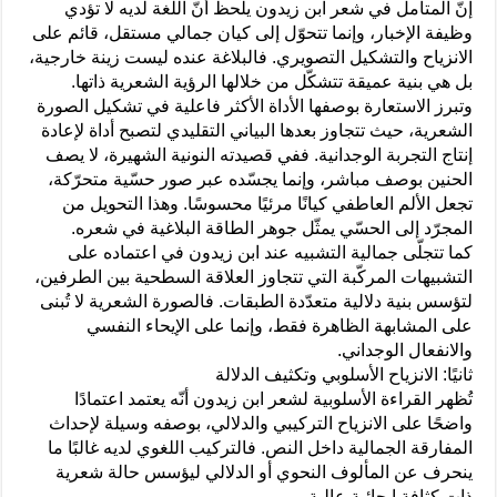
إنّ المتأمل في شعر ابن زيدون يلحظ أنّ اللغة لديه لا تؤدي
وظيفة الإخبار، وإنما تتحوّل إلى كيان جمالي مستقل، قائم على
الانزياح والتشكيل التصويري. فالبلاغة عنده ليست زينة خارجية،
بل هي بنية عميقة تتشكّل من خلالها الرؤية الشعرية ذاتها.
وتبرز الاستعارة بوصفها الأداة الأكثر فاعلية في تشكيل الصورة
الشعرية، حيث تتجاوز بعدها البياني التقليدي لتصبح أداة لإعادة
إنتاج التجربة الوجدانية. ففي قصيدته النونية الشهيرة، لا يصف
الحنين بوصف مباشر، وإنما يجسّده عبر صور حسّية متحرّكة،
تجعل الألم العاطفي كيانًا مرئيًا محسوسًا. وهذا التحويل من
المجرّد إلى الحسّي يمثّل جوهر الطاقة البلاغية في شعره.
كما تتجلّى جمالية التشبيه عند ابن زيدون في اعتماده على
التشبيهات المركّبة التي تتجاوز العلاقة السطحية بين الطرفين،
لتؤسس بنية دلالية متعدّدة الطبقات. فالصورة الشعرية لا تُبنى
على المشابهة الظاهرة فقط، وإنما على الإيحاء النفسي
والانفعال الوجداني.
ثانيًا: الانزياح الأسلوبي وتكثيف الدلالة
تُظهر القراءة الأسلوبية لشعر ابن زيدون أنّه يعتمد اعتمادًا
واضحًا على الانزياح التركيبي والدلالي، بوصفه وسيلة لإحداث
المفارقة الجمالية داخل النص. فالتركيب اللغوي لديه غالبًا ما
ينحرف عن المألوف النحوي أو الدلالي ليؤسس حالة شعرية
ذات كثافة إيحائية عالية.