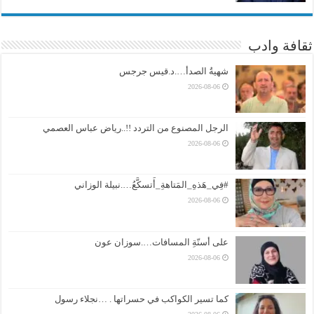
ثقافة وادب
شهيةُ الصدأ….د.قيس جرجس
2026-08-06
الرجل المصنوع من التردد !!..رياض عباس العصمي
2026-08-06
#فِي_هَذهِ_المَتاهةِ_أَتسكَّعُ….نبيلة الوزاني
2026-08-06
على أسنّةِ المسافات….سوزان عون
2026-08-06
كما تسير الكواكب في حسراتها . …نجلاء رسول