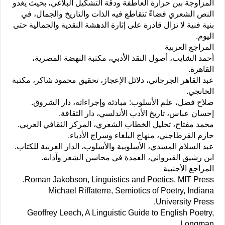
المزاوجة بين حرارة العاطفة ودقّة التشكيل البلاغي، بحيث يغدو
النص الشعري فضاءً تتقاطع فيه الذات والتاريخ والجمال، في
بنية فنية لا تزال قادرة على إثارة الدهشة النقدية والجمالية حتى
اليوم.
المراجع العربية
أحمد الشايب، أصول النقد الأدبي، مكتبة النهضة المصرية،
القاهرة.
عبد القاهر الجرجاني، دلائل الإعجاز، تحقيق محمود شاكر، مكتبة
الخانجي.
صلاح فضل، علم الأسلوب: مبادئه وإجراءاته، دار الشروق.
إحسان عباس، تاريخ الأدب الأندلسي، دار الثقافة.
محمد مفتاح، تحليل الخطاب الشعري، المركز الثقافي العربي.
حازم القرطاجني، منهاج البلغاء وسراج الأدباء.
عبد السلام المسدي، الأسلوبية والأسلوب، الدار العربية للكتاب.
ابن رشيق القيرواني، العمدة في محاسن الشعر وآدابه.
المراجع الأجنبية
Roman Jakobson, Linguistics and Poetics, MIT Press.
Michael Riffaterre, Semiotics of Poetry, Indiana
University Press.
Geoffrey Leech, A Linguistic Guide to English Poetry,
Longman.