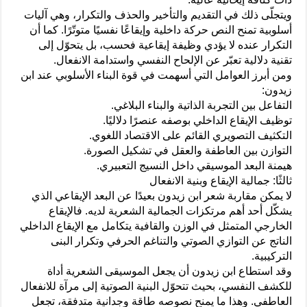
ويتجلّى ذلك في التقديم والتأخير والحذف والتكرار، وهي آليات
أسلوبية تمنح النص حركة داخلية وإيقاعًا نفسيًا متوتّرًا. كما أن
التكرار عنده لا يؤدي وظيفة إيقاعية فحسب، بل يتحوّل إلى
تقنية دلالية تعبّر عن الإلحاح النفسي واستدامة الانفعال.
ومن أبرز العوامل التي أسهمت في قوة البناء الأسلوبي عند ابن
زيدون:
التفاعل بين التجربة الذاتية والبناء البلاغي.
توظيف الإيقاع الداخلي بوصفه عنصرًا دلاليًا.
التكثيف التصويري القائم على الاقتصاد اللغوي.
التوازن بين العاطفة والعقل في تشكيل الصورة.
هيمنة البعد الموسيقي داخل النسيج التعبيري.
ثالثًا: جمالية الإيقاع وبنية الانفعال
لا يمكن مقاربة شعر ابن زيدون بعيدًا عن البعد الإيقاعي الذي
يشكّل أحد أهم مرتكزات الجمالية الشعرية لديه. فالإيقاع
الخارجي المتمثل في الوزن والقافية يتكامل مع الإيقاع الداخلي
الناتج عن التوازي الصوتي والتناغم الحرفي وتكرار البنى
التركيبية.
وقد استطاع ابن زيدون أن يجعل الموسيقى الشعرية أداة
للكشف النفسي، بحيث تتحوّل البنية الصوتية إلى مرآة للانفعال
العاطفي. وهذا ما يمنح نصوصه طاقة وجدانية متدفقة، تجعل