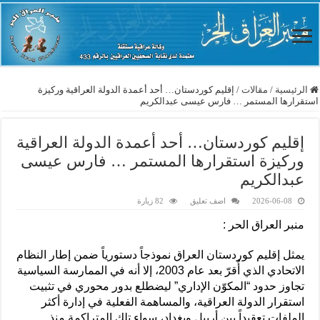
الرئيسية
/
مقالات
/
إقليم كوردستان… أحد أعمدة الدولة العراقية وركيزة
استقرارها المستمر … فارس عيسى عبدالكريم
إقليم كوردستان… أحد أعمدة الدولة العراقية
وركيزة استقرارها المستمر … فارس عيسى
عبدالكريم
2026-06-08
اضف تعليق
82 زيارة
منبر العراق الحر :
يمثل إقليم كوردستان العراق نموذجاً دستورياً ضمن إطار النظام
الاتحادي الذي أُقرّ بعد عام 2003، إلا أنه في الممارسة السياسية
تجاوز حدود “المكوّن الإداري” ليضطلع بدور محوري في تثبيت
استقرار الدولة العراقية، والمساهمة الفعلية في إدارة أكثر
الملفات تعقيداً بين أربيل وبغداد، سواء تلك المتراكمة منذ