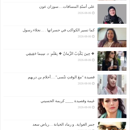
على أسنّةِ المسافات….سوزان عون
2026-08-06
كما تسير الكواكب في حسراتها . …نجلاء رسول
2026-08-06
❖ حِينَ يَكْذِبُ الزَّمانُ ❖ بِقَلَمِ: د. سِيما حَقِيقِي
2026-08-06
قصيدة “معَ الوقتِ تنْسى”….أحلام بن دريهم
2026-08-06
غيمة وقصيدة ____ كريمة الحسيني
2026-08-06
جمر الغواية.. و رماد الخيانة …رياض سعد