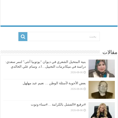
مقالات
بنية المتخيل الشعري في ديوان “يوتوبيا أنثى” لنمر سعدي:
دراسة في ميكانزمات التخييل…ا.د. وسام علي الخالدي
2026-08-06
بعض الأجوبة لأسئلة الوطن … نعيم عبد مهلهل
2026-08-06
#ترقيع #الفشل بالكرامة …#سناء وتوت
2026-08-06