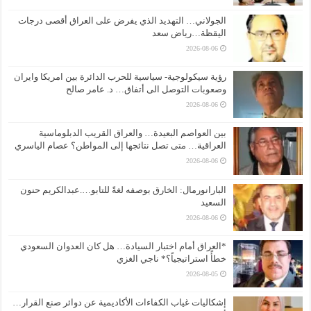
الجولاني… التهديد الذي يفرض على العراق أقصى درجات
اليقظة…رياض سعد
2026-08-06
رؤية سيكولوجية- سياسية للحرب الدائرة بين امريكا وايران
وصعوبات التوصل الى أتفاق… د. عامر صالح
2026-08-06
بين العواصم البعيدة… والعراق القريب الدبلوماسية
العراقية… متى تصل نتائجها إلى المواطن؟ عصام الياسري
2026-08-06
البارانورمال: الخارق بوصفه لغةً للتابو….عبدالكريم حنون
السعيد
2026-08-06
*العراق أمام اختبار السيادة… هل كان العدوان السعودي
خطأً استراتيجياً؟* ناجي الغزي
2026-08-05
إشكاليات غياب الكفاءات الأكاديمية عن دوائر صنع القرار…