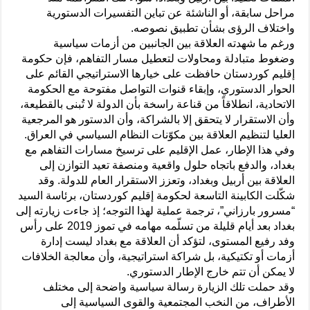
مراحل سابقة، أو الناشئة عن تباين التفسيرات الدستورية
واختلاف الرؤى بشأن تطبيق نصوصه.
ورغم ما شهدته العلاقة بين الجانبين من أزمات سياسية
وضغوط متبادلة ومحاولات لتعطيل مسار التفاهم، فإن حكومة
إقليم كوردستان حافظت على خيارها الاستراتيجي القائم على
الحوار الدستوري، وإبقاء قنوات التواصل مفتوحة مع الحكومة
الاتحادية، انطلاقاً من قناعة راسخة بأن الدولة لا تُبنى بالقطيعة،
وأن الاستقرار لا يتحقق إلا بالشراكة، وأن الدستور هو المرجعية
العليا لتنظيم العلاقة بين مكوّنات النظام السياسي في العراق.
وفي هذا الإطار، عمل الإقليم على ترسيخ مسارات التفاهم مع
بغداد، والدفع باتجاه حلول واقعية ومنصفة تعيد التوازن إلى
العلاقة بين أربيل وبغداد، وتعزز الاستقرار العام للدولة. وقد
شكّلت الكابينة التاسعة لحكومة إقليم كوردستان، برئاسة السيد
“مسرور بارزاني”، ترجمة عملية لهذا التوجه؛ إذ جاءت زيارته إلى
بغداد بعد أيام قليلة من تسلّمه مهامه في تموز 2019 على رأس
وفد رفيع المستوى، لتؤكد أن العلاقة مع بغداد ليست إدارة
أزمات أو تكتيكية، بل شراكة استراتيجية، وأن معالجة الخلافات
لا يمكن أن تتم خارج الإطار الدستوري.
وقد حملت تلك الزيارة رسالة سياسية واضحة إلى مختلف
الأطراف، من النخب المجتمعية والقوى السياسية إلى