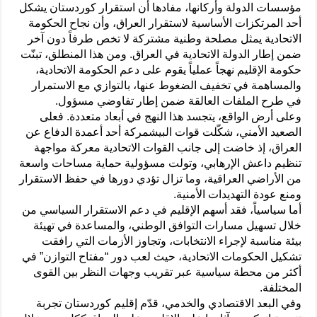
مؤسسات الدولة وأركانها، مفادها أن استقرار كوردستان يشكل
أحد المرتكزات الأساسية لاستقرار العراق، وأن نجاح الحكومة
الاتحادية يمثل مصلحة وطنية مشتركة لا تخص طرفاً دون آخر
ضمن إطار الدولة الاتحادية في العراق. ومن هذا المنطلق، تبنّت
حكومة الإقليم نهجاً عملياً يقوم على دعم الحكومة الاتحادية،
والمساهمة في تخفيف الضغوط عنها، بالتوازي مع الاستمرار
في طرح الملفات العالقة ضمن إطار تفاوضي مسؤول.
وعلى أرض الواقع، يتجسد هذا النهج في أبعاد متعددة. فعلى
الصعيد الأمني، شكّلت قوات البيشمركة أحد أعمدة الدفاع عن
العراق، إذ خاضت إلى جانب القوات الاتحادية معركة مواجهة
تنظيم داعش الإرهابي، وتولت مسؤولية حماية مساحات واسعة
من الأراضي العراقية، وما تزال تؤدي دورها في حفظ الاستقرار
ومنع عودة التهديدات الأمنية.
أما سياسياً، فقد أسهم الإقليم في دعم الاستقرار السياسي من
خلال تسهيل مسارات التوافق الوطني، والمساعدة في تهيئة
بيئة مناسبة لإجراء الانتخابات، وتجاوز الأزمات التي رافقت
تشكيل الحكومات الاتحادية، حيث لعب دور “مفتاح التوازن” في
أكثر من محطة سياسية عبر تقريب وجهات النظر بين القوى
المختلفة.
وفي البعد الاقتصادي والخدمي، قدّم إقليم كوردستان تجربة