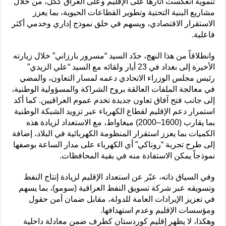
تنموية انعكست آثارها على الإقليم وعلى العراق ككل، من خلال
مشاريع البنية التحتية وتطوير القطاعات الحيوية، بما يعزز
الاستقرار الاقتصادي، ويسهم في خلق نموذج إداري وخدمي أكثر
فاعلية.
وانطلاقاً من هذا النهج، جدّد السيد “مسرور بارزاني” خلال زيارته
الأخيرة إلى بغداد في 23 أيار ولقائه مع السيد “علي الزيدي”
رئيس مجلس الوزراء الاتحادي دعمه لمسار التعاون، والمضي
في معالجة الملفات العالقة بروح الشراكة والمسؤولية الوطنية،
إلى جانب فتح آفاق تعاون جديدة تخدم عموم العراقيين. كما أكد
استمرار دعم الإقليم لقطاع الكهرباء عبر تزويد الشبكة الوطنية
بما يقارب (1600–2000) ميغاواط، مع الاستعداد لزيادة هذه
الكميات بما يعزز استقرار المنظومة الكهربائية في البلاد، إضافة
إلى طرح تجربة “روناكي” أي الكهرباء على مدار الساعة بوصفها
نموذجاً يمكن الاستفادة منه في بقية المحافظات.
وفي السياق ذاته، عبّر عن استعداد الإقليم لزيادة إنتاج النفط
وتسويقه عبر شركة تسويق النفط العراقية (سومو)، بما يسهم
في تعزيز الإيرادات العامة للدولة، مقابل ضمان أمن حقول
ومؤسسات الإقليم وعدم استهدافها.
وهكذا، لا يظهر إقليم كوردستان كطرف ضمن معادلة داخلية