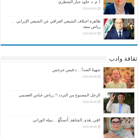
أ. م. د. خلود جبار الشطري
2026-08-05
ظاهرة اختلاف الشيعي العراقي عن الشيعي الإيراني …
رياض سعد
2026-08-05
ثقافة وادب
شهيةُ الصدأ….د.قيس جرجس
2026-08-06
الرجل المصنوع من التردد !!..رياض عباس العصمي
2026-08-06
#فِي_هَذهِ_المَتاهةِ_أَتسكَّعُ….نبيلة الوزاني
2026-08-06