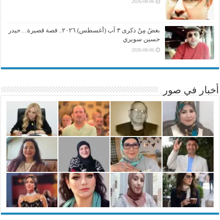
2026-08-06
بغضُ مِنْ ذكرى ٣ آب (أغسطس) ٢٠٢٦.. قصة قصيرة…حيدر
حسين سويري
2026-08-06
أخبار في صور